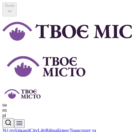
Львів
ua
en
pl
Усі публікації
CityLife
Війна
Бізнес
Транспорт та