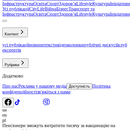
Інфраструктура
Освіта
Спорт
Здоровʼя
Lifestyle
Культура
Ініціатив
Усі публікації
CityLife
Війна
Бізнес
Транспорт та
Інфраструктура
Освіта
Спорт
Здоровʼя
Lifestyle
Культура
Ініціатив
Контент
усі публікації
новини
тексти
відео
колонки
публічні дискусії
клуб
експертів
Рубрики
Додатково
Про нас
Реклама у нашому медіа
Політика
Доступність
конфіденційності
зв'яжіться з нами
ua
en
pl
Пенсіонери зможуть витратити тисячу за вакцинацію на