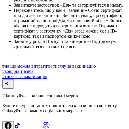
Завантажте застосунок «Дія» та авторизуйтеся в ньому.
Переконайтесь, що у вас є «зелений» Covid-сертифікат
про дві дози вакцинації. Зверніть увагу, що сертифікат,
отриманий на порталі Дія, чи паперовий від сімейного
лікаря не підходять для отримання виплат. Отримати
сертифікат у застосунку «Дія» зараз можна як і з ID-
карткою, так і з паспортом-книжечкою.
Зайдіть у розділ Послуги та виберіть «єПідтримку».
Дотримуйтеся вказівок і це все.
#
на що можна витратити тисячу за вакцинацію
#
ковідна тисяча
#
тисяча за вакцинацію
Підписуйтесь на наші соціальні мережі
Будьте в курсі останніх новин та ексклюзивного контенту.
Слідкуйте за нами у соціальних мережах.