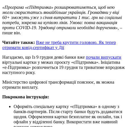
«Програма «єПідтримка» розширюватиметься, щоб нею
могли скористатись якнайбільше українців. Громадяни у віці
60+ зможуть уже з січня витратити 1 тис. грн на соціальні
потреби, зокрема на купівлю ліків. Умова: повна вакцинація
проти COVID-19. Урядовці отримали необхідні доручення»,
–
пише він.
Читайте також:
Вже не треба крутити головою. Як тепер
отримати ковід-сертифікат у Дії
Нагадаємо, що Із 9 грудня деякі банки вже
почали випускати
віртуальні картки у межах проєкту «єПідтримка». Ініціатива
«е-Підтримка» розпочнеться 19 грудня та триватиме впродовж
наступного року.
Міністерство цифрової трансформації пояснює, як можна
отримати виплату.
Покрокова інструкція:
Оформіть спеціальну картку «єПідтримка» в одному з
банків-партнерів. Після старту банки будуть додаватися
щодня. Оформлення картки безоплатне як онлайн, так і
офлайн у відділенні банку. Використати вже наявний
рахунок неможливо.