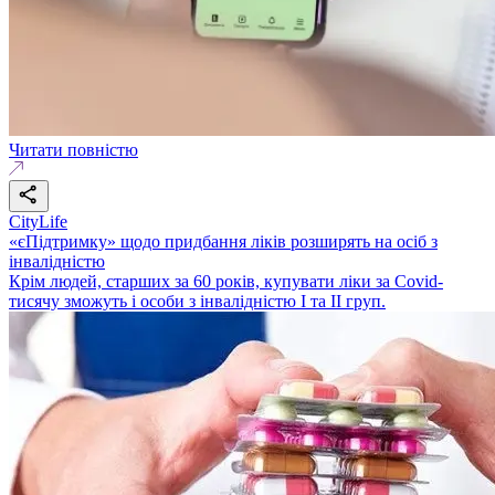
Читати повністю
CityLife
«єПідтримку» щодо придбання ліків розширять на осіб з
інвалідністю
Крім людей, старших за 60 років, купувати ліки за Covid-
тисячу зможуть і особи з інвалідністю I та ІІ груп.