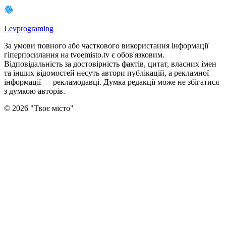
Levprograming
За умови повного або часткового використання iнформацiї
гіперпосилання на tvoemisto.tv є обов'язковим.
Відповідальність за достовірність фактів, цитат, власних імен
та інших відомостей несуть автори публікацій, а рекламної
інформації — рекламодавці. Думка редакцiї може не збiгатися
з думкою авторiв.
©
2026
"
Твоє місто
"