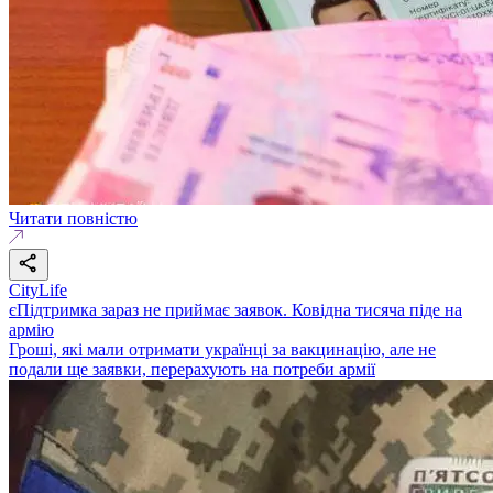
Читати повністю
CityLife
єПідтримка зараз не приймає заявок. Ковідна тисяча піде на
армію
Гроші, які мали отримати українці за вакцинацію, але не
подали ще заявки, перерахують на потреби армії