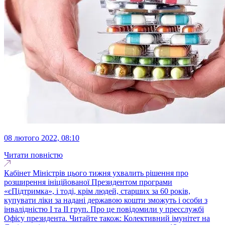
08 лютого 2022, 08:10
Читати повністю
Кабінет Міністрів цього тижня ухвалить рішення про
розширення ініційованої Президентом програми
«єПідтримка», і тоді, крім людей, старших за 60 років,
купувати ліки за надані державою кошти зможуть і особи з
інвалідністю I та ІІ груп. Про це повідомили у пресслужбі
Офісу президента. Читайте також: Колективний імунітет на