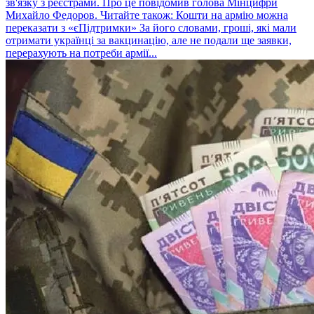
зв'язку з реєстрами. Про це повідомив голова Мінцифри
Михайло Федоров. Читайте також: Кошти на армію можна
переказати з «єПідтримки» За його словами, гроші, які мали
отримати українці за вакцинацію, але не подали ще заявки,
перерахують на потреби армії...