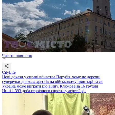
Читати повністю
CityLife
Нові докази у справі вбивства Парубія, чому не доречні
суперечки довкола хрестів на військовому цвинтарі та як
Україна може виграти цю війну. Ключове за 16 грудня
Нині 1 393 доба героїчного спротиву агресії рф.