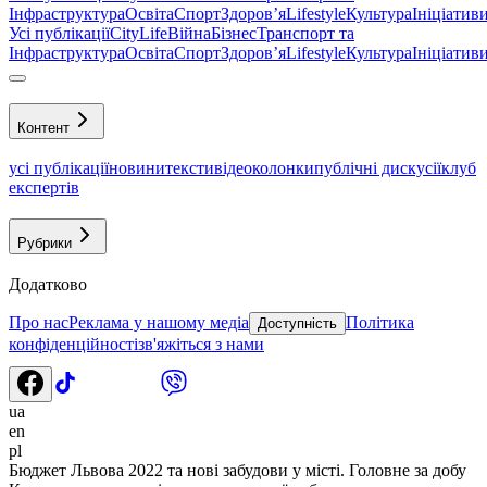
Інфраструктура
Освіта
Спорт
Здоровʼя
Lifestyle
Культура
Ініціатив
Усі публікації
CityLife
Війна
Бізнес
Транспорт та
Інфраструктура
Освіта
Спорт
Здоровʼя
Lifestyle
Культура
Ініціатив
Контент
усі публікації
новини
тексти
відео
колонки
публічні дискусії
клуб
експертів
Рубрики
Додатково
Про нас
Реклама у нашому медіа
Політика
Доступність
конфіденційності
зв'яжіться з нами
ua
en
pl
Бюджет Львова 2022 та нові забудови у місті. Головне за добу