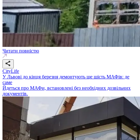
Читати повністю
CityLife
У Львові до кінця березня демонтують ще шість МАФів: де
саме
Йдеться про МАФи, встановлені без необхідних дозвільних
документів.