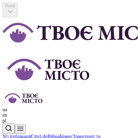
Львів
ua
en
pl
Усі публікації
CityLife
Війна
Бізнес
Транспорт та