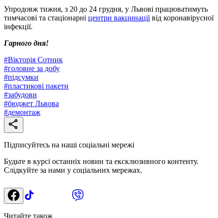
Упродовж тижня, з 20 до 24 грудня, у Львові працюватимуть
тимчасові та стаціонарні
центри вакцинації
від коронавірусної
інфекції.
Гарного дня!
#
Вікторія Сотник
#
головне за добу
#
підсумки
#
пластикові пакети
#
забудови
#
бюджет Львова
#
демонтаж
Підписуйтесь на наші соціальні мережі
Будьте в курсі останніх новин та ексклюзивного контенту.
Слідкуйте за нами у соціальних мережах.
Читайте також