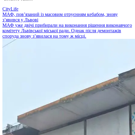
CityLife
МАФ, пов’язаний із масовим отруєнням кебабом, знову
з’явився у Львові
МАФ уже двічі прибирали на виконання рішення виконавчого
комітету Львівської міської ради. Однак після демонтажів
споруда знову з’явилася на тому ж місці.