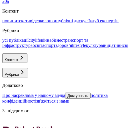
20а
Контент
новини
тексти
відео
колонки
публічні дискусії
клуб експертів
Рубрики
усі публікації
citylife
війна
бізнес
транспорт та
інфраструктура
освіта
спорт
здоровʼя
lifestyle
культура
ініціативи
св
Контент
Рубрики
Додатково
про нас
реклама у нашому медіа
політика
Доступність
конфіденційності
зв'яжіться з нами
За підтримки
: