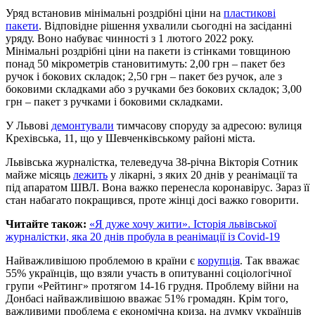
Уряд встановив мінімальні роздрібні ціни на
пластикові
пакети
. Відповідне рішення ухвалили сьогодні на засіданні
уряду. Воно набуває чинності з 1 лютого 2022 року.
Мінімальні роздрібні ціни на пакети із стінками товщиною
понад 50 мікрометрів становитимуть: 2,00 грн – пакет без
ручок і бокових складок; 2,50 грн – пакет без ручок, але з
боковими складками або з ручками без бокових складок; 3,00
грн – пакет з ручками і боковими складками.
У Львові
демонтували
тимчасову споруду за адресою: вулиця
Крехівська, 11, що у Шевченківському районі міста.
Львівська журналістка, телеведуча 38-річна Вікторія Сотник
майже місяць
лежить
у лікарні, з яких 20 днів у реанімації та
під апаратом ШВЛ. Вона важко перенесла коронавірус. Зараз її
стан набагато покращився, проте жінці досі важко говорити.
Читайте також:
«Я дуже хочу жити». Історія львівської
журналістки, яка 20 днів пробула в реанімації із Сovid-19
Найважливішою проблемою в країни є
корупція
. Так вважає
55% українців, що взяли участь в опитуванні соціологічної
групи «Рейтинг» протягом 14-16 грудня. Проблему війни на
Донбасі найважливішою вважає 51% громадян. Крім того,
важливими проблема є економічна криза, на думку українців