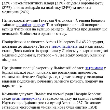
(32%), некомпетентність влади (31%), епідемія коронавірусу
(27%), вплив олігархів на політику (24%) та неякісна
медицина (24%).
На перехресті вулиць Генерала Чупринки – Степана Бандери
змінили
організацію руху
. Там заборонили лівий поворот з
вулиці Чупринки на вулицю Бандери. Йдеться про ділянку, що
неподалік Львівського органного залу.
Поліцейський гелікоптер Airbus Helicopters Н-145 20 грудня,
доставив до лікарень Львова
трьох пацієнтів
, які мали важкі
стани. Двох пацієнтів доправили у Львівську лікарню швидкої
медичної допомоги, третього – у Львівську обласну клінічну
лікарню.
Працівники поліції охорони у Львівській області
затримали
у
будівлі міської ради чоловіка, що розмахував предметом,
схожим на пістолет. Окрім цього, під час огляду у молодика
виявили подрібнену речовину зеленого кольору, подібну на
наркотичну.
Компанія депутата Львівської міської ради Назарія Бербеки
зведе
десятиповерхівку
з терасою на даху на вулиці Зеленій.
Йдеться про будівництво на вулиці Зеленій, 267. Виконком
затвердив містобудівні умови на нове будівництво ТзОВ