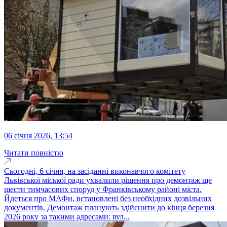
06 січня 2026, 13:54
Читати повністю
Сьогодні, 6 січня, на засіданні виконавчого комітету
Львівської міської ради ухвалили рішення про демонтаж ще
шести тимчасових споруд у Франківському районі міста.
Йдеться про МАФи, встановлені без необхідних дозвільних
документів. Демонтаж планують здійснити до кінця березня
2026 року за такими адресами: вул...