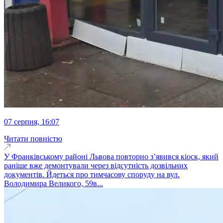
07 серпня, 16:07
Читати повністю
У Франківському районі Львова повторно з’явився кіоск, який
раніше вже демонтували через відсутність дозвільних
документів. Йдеться про тимчасову споруду на вул.
Володимира Великого, 59в...