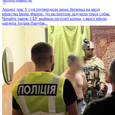
Читати повністю
Акцент дня: У суді підтвердили запах Зінченка на місці
вбивства Ірини Фаріон. До експертизи залучили трьох собак.
Читайте також: СБУ знайшла пістолет кілера, з якого вбили
нардепа Андрія Парубія...