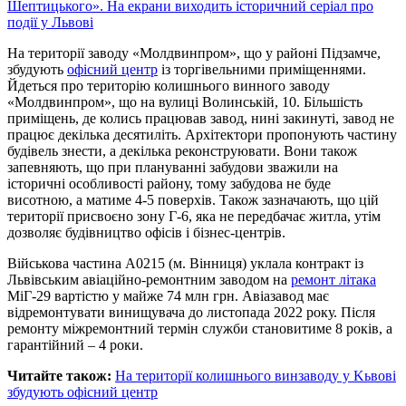
Шептицького». На екрани виходить історичний серіал про
події у Львові
На території заводу «Молдвинпром», що у районі Підзамче,
збудують
офісний центр
із торгівельними приміщеннями.
Йдеться про територію колишнього винного заводу
«Молдвинпром», що на вулиці Волинській, 10. Більшість
приміщень, де колись працював завод, нині закинуті, завод не
працює декілька десятиліть. Архітектори пропонують частину
будівель знести, а декілька реконструювати. Вони також
запевняють, що при плануванні забудови зважили на
історичні особливості району, тому забудова не буде
висотною, а матиме 4-5 поверхів. Також зазначають, що цій
території присвоєно зону Г-6, яка не передбачає житла, утім
дозволяє будівництво офісів і бізнес-центрів.
Військова частина А0215 (м. Вінниця) уклала контракт із
Львівським авіаційно-ремонтним заводом на
ремонт літака
МіГ-29 вартістю у майже 74 млн грн. Авіазавод має
відремонтувати винищувача до листопада 2022 року. Після
ремонту міжремонтний термін служби становитиме 8 років, а
гарантійний – 4 роки.
Читайте також:
На території колишнього винзаводу у Kьвові
збудують офісний центр