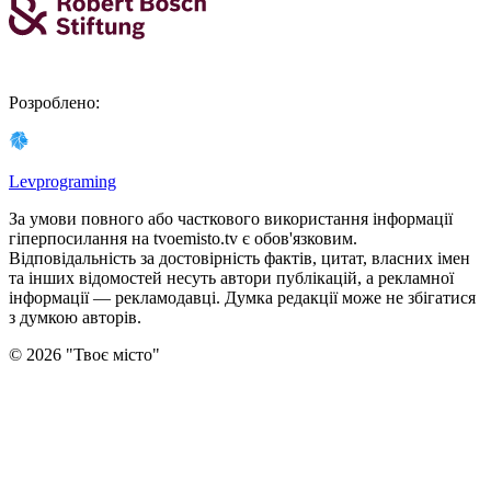
Розроблено
:
Levprograming
За умови повного або часткового використання iнформацiї
гіперпосилання на tvoemisto.tv є обов'язковим.
Відповідальність за достовірність фактів, цитат, власних імен
та інших відомостей несуть автори публікацій, а рекламної
інформації — рекламодавці. Думка редакцiї може не збiгатися
з думкою авторiв.
©
2026
"
Твоє місто
"