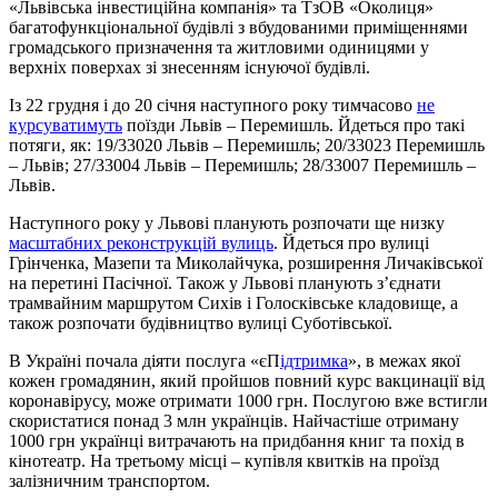
«Львівська інвестиційна компанія» та ТзОВ «Околиця»
багатофункціональної будівлі з вбудованими приміщеннями
громадського призначення та житловими одиницями у
верхніх поверхах зі знесенням існуючої будівлі.
Із 22 грудня і до 20 січня наступного року тимчасово
не
курсуватимуть
поїзди Львів – Перемишль. Йдеться про такі
потяги, як: 19/33020 Львів – Перемишль; 20/33023 Перемишль
– Львів; 27/33004 Львів – Перемишль; 28/33007 Перемишль –
Львів.
Наступного року у Львові планують розпочати ще низку
масштабних реконструкцій вулиць
. Йдеться про вулиці
Грінченка, Мазепи та Миколайчука, розширення Личаківської
на перетині Пасічної. Також у Львові планують з’єднати
трамвайним маршрутом Сихів і Голосківське кладовище, а
також розпочати будівництво вулиці Суботівської.
В Україні почала діяти послуга «єП
ідтримка
», в межах якої
кожен громадянин, який пройшов повний курс вакцинації від
коронавірусу, може отримати 1000 грн. Послугою вже встигли
скористатися понад 3 млн українців. Найчастіше отриману
1000 грн українці витрачають на придбання книг та похід в
кінотеатр. На третьому місці – купівля квитків на проїзд
залізничним транспортом.