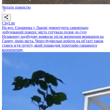
Читати повністю
CityLife
На вул. Єрошенка у Львові демонтують самовільно
добудований поверх: місто готувало позов до суду
Незаконну надбудову виявили після звернення мешканця на
Гарячу лінію міста. Через будівельні роботи на об’єкті також
стався зсув ґрунту, який пошкодив територію гаражного
кооперативу.