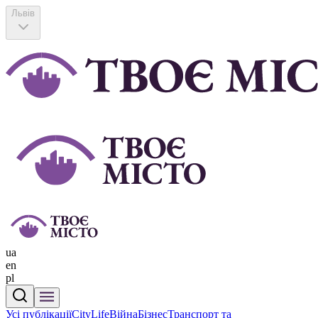
Львів
ua
en
pl
Усі публікації
CityLife
Війна
Бізнес
Транспорт та