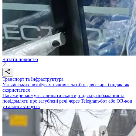
Читати повністю
Транспорт та Інфраструктура
У львівських автобусах з’явився чат-бот для скарг і подяк: як
скористатися
Пасажири можуть залишати скарги, подяки, побажання та
повідомляти про загублені речі через Telegram-бот або QR-код
у салоні автобусів