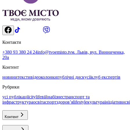
Контакти
+380 93 380 24 24
info@tvoemisto.tv
м. Львів, вул. Винниченка,
20а
Контент
новини
тексти
відео
колонки
публічні дискусії
клуб експертів
Рубрики
усі публікації
citylife
війна
бізнес
транспорт та
інфраструктура
освіта
спорт
здоровʼя
lifestyle
культура
ініціативи
св
Контент