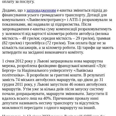
оплату за послугу.
Додамо, що з
запровадженням
е-квитка зміниться підхід до
фінансування усього громадського транспорту. Дотації для
комунальних «Львівелектротрансу» і АТП-1 розраховували за
показниками, які надавали ці підприємства. Після
запровадження е-квитка суму компенсації розраховуватимуть
у залежності від вартості кілометра роботи автобуса (велика
місткість – 48 грн/км; середня місткість – 29 грн/км), трамвая
(82 грн/км) і тролейбуса (72 грн/км). Тож оплата буде не за
кількість пасажирів, а за кілометр роботи. Ці тарифи ще мають
затвердити на засіданні виконавчого комітету.
1 січня 2012 року у Львові запрацювала нова маршрутна
мережа, розроблена фахівцями французької компанії «Луїс
Бергер» та Національного університету «Львівська
політехніка». Її розробили за грантові кошти. В результаті
замість 74 міських автобусних маршрутів, що діяли до 31
грудня 2011 року, у Львові запустили 46 нових автобусних
маршрутів. Утім уже за кілька днів після запуску систему
почали допрацьовувати, маршрути змінювати. Запустити її
вдалось всього лиш на 40%. Причинами провалу нині
депутати називають нестачу транспорту та відсутність
можливості пересідати з одного маршруту на інший.