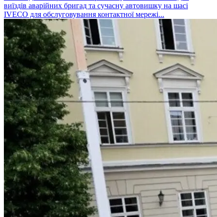
виїздів аварійних бригад та сучасну автовишку на шасі
IVECO для обслуговування контактної мережі...