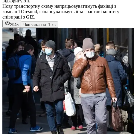
відкоригують
Нову транспортну схему напрацьовуватимуть фахівці з
компанії Oresund, фінансуватимуть її за грантові кошти у
співпраці з GIZ.
2945
Час читання: 1 хв