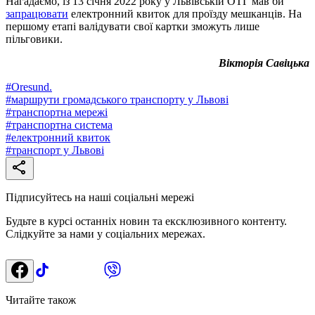
Нагадаємо, із 13 січня 2022 року у Львівській ОТГ мав би
запрацювати
електронний квиток для проїзду мешканців. На
першому етапі валідувати свої картки зможуть лише
пільговики.
Вікторія Савіцька
#
Oresund.
#
маршрути громадського транспорту у Львові
#
транспортна мережі
#
транспортна система
#
електронний квиток
#
транспорт у Львові
Підписуйтесь на наші соціальні мережі
Будьте в курсі останніх новин та ексклюзивного контенту.
Слідкуйте за нами у соціальних мережах.
Читайте також