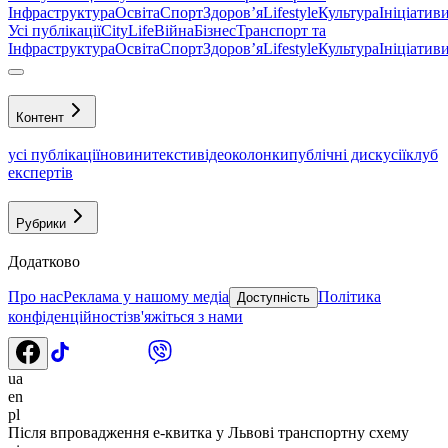
Інфраструктура
Освіта
Спорт
Здоровʼя
Lifestyle
Культура
Ініціатив
Усі публікації
CityLife
Війна
Бізнес
Транспорт та
Інфраструктура
Освіта
Спорт
Здоровʼя
Lifestyle
Культура
Ініціатив
Контент
усі публікації
новини
тексти
відео
колонки
публічні дискусії
клуб
експертів
Рубрики
Додатково
Про нас
Реклама у нашому медіа
Політика
Доступність
конфіденційності
зв'яжіться з нами
ua
en
pl
Після впровадження е-квитка у Львові транспортну схему