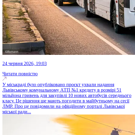
24 червня 2026, 19:03
Читати повністю
У міськраді було опубліковано проєкт ухвали надання
Львівському комунальному АТП №1 кредиту в розмірі 51
мільйона гривень для закупівлі 10 нових автобусів середнього
класу. Це рішення ще мають погодити в майбутньому на сесії
ЛМР. Про це повідомили на офіційному порталі Львівської
міської ради...