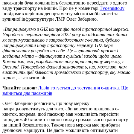
пасажирів була можливість безкоштовно пересідати з одного
виду транспорту на інший. Про це у коментарі
Тvoemisto.tv
повідомив керівник департаменту міської мобільності та
вуличної інфраструктури ЛМР Олег Забарило.
«Випрацьовуємо з GIZ концепцію нової транспортної мережі.
Упродовж першого півріччя 2022 року на підставі тих даних,
як отримуватимемо з запровадженням е-квитка, будемо
напрацьовувати нову транспортну мережу. GIZ бере
фінансування розробки на себе. Це
–
грантовий проєкт і
завдання міста – фінансувати суміжні заходи щодо цього.
Компанією, яка розроблятиме нову транспортну мережу, є
Oresund. Попередньо фахівці зазначають, що, можливо, нам
вистачить цієї кількості громадського транспорту, яку маємо
зараз»,
– зазначив він.
Читайте також:
Львів готується до тестування е-квитка. Що
зміниться для пасажирів
Олег Забарило роз’яснив, що нову мережу
напрацьовуватимуть для того, аби коректно працював е-
квиток, зокрема, щоб пасажир мав можливість пересісти
впродовж 40 хвилин з одного виду громадського транспорту
на інший безкоштовно. Також нова мережа має прибрати
дублюючі маршрути. Це дасть можливість оптимізувати