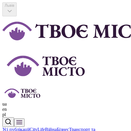
Львів
ua
en
pl
Усі публікації
CityLife
Війна
Бізнес
Транспорт та