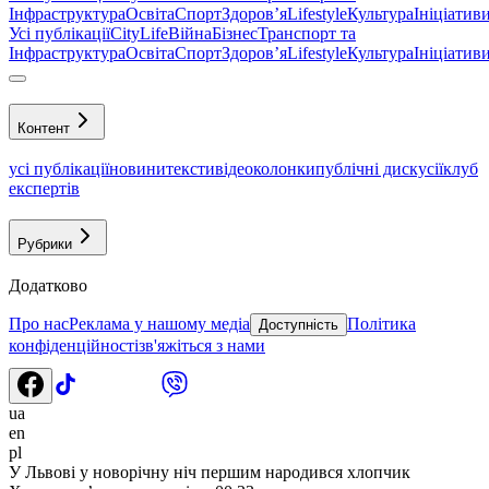
Інфраструктура
Освіта
Спорт
Здоровʼя
Lifestyle
Культура
Ініціатив
Усі публікації
CityLife
Війна
Бізнес
Транспорт та
Інфраструктура
Освіта
Спорт
Здоровʼя
Lifestyle
Культура
Ініціатив
Контент
усі публікації
новини
тексти
відео
колонки
публічні дискусії
клуб
експертів
Рубрики
Додатково
Про нас
Реклама у нашому медіа
Політика
Доступність
конфіденційності
зв'яжіться з нами
ua
en
pl
У Львові у новорічну ніч першим народився хлопчик