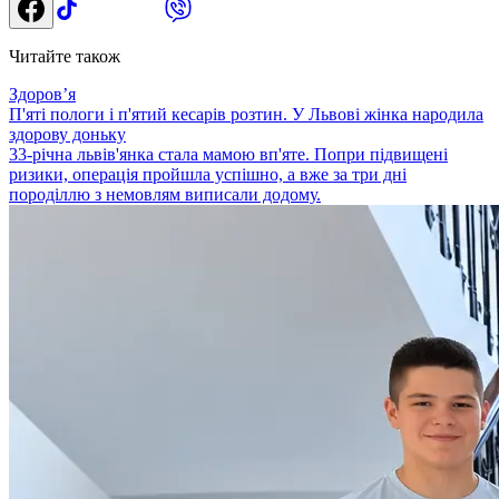
Читайте також
Здоровʼя
П'яті пологи і п'ятий кесарів розтин. У Львові жінка народила
здорову доньку
33-річна львів'янка стала мамою вп'яте. Попри підвищені
ризики, операція пройшла успішно, а вже за три дні
породіллю з немовлям виписали додому.