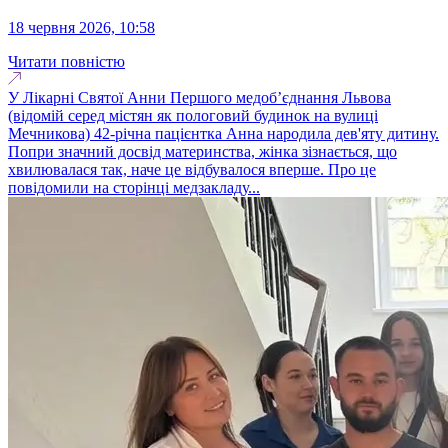
18 червня 2026, 10:58
Читати повністю
У Лікарні Святої Анни Першого медоб’єднання Львова
(відомій серед містян як пологовий будинок на вулиці
Мечникова) 42-річна пацієнтка Анна народила дев'яту дитину.
Попри значний досвід материнства, жінка зізнається, що
хвилювалася так, наче це відбувалося вперше. Про це
повідомили на сторінці медзакладу...