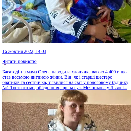
16 жовтня 2022, 14:03
Читати повністю
Багатодітна мама Олена народила хлопчика вагою 4 400 г, що
став восьмою дитиною жінки. Він, як і старші шестеро
братиків та сестричка, з’явилися на світ у пологовому будинку
№1 Третього медоб’єднання, що на вул. Мечникова у Львові...