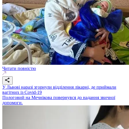
Читати повністю
У Львові наразі згорнули відділення лікарні, де приймали
вагітних із Covid-19
Пологовий на Мечнікова повернувся до надання звичної
допомоги.