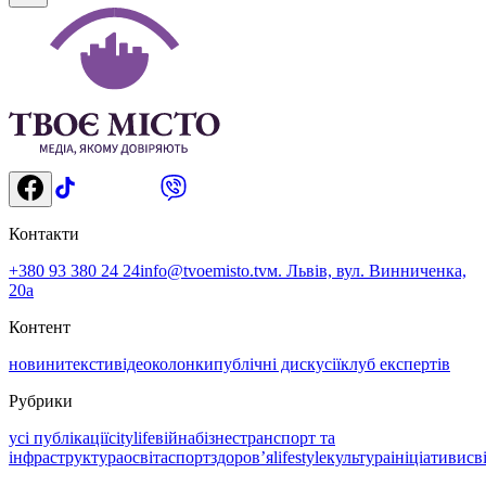
Контакти
+380 93 380 24 24
info@tvoemisto.tv
м. Львів, вул. Винниченка,
20а
Контент
новини
тексти
відео
колонки
публічні дискусії
клуб експертів
Рубрики
усі публікації
citylife
війна
бізнес
транспорт та
інфраструктура
освіта
спорт
здоровʼя
lifestyle
культура
ініціативи
св