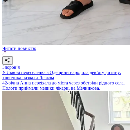
Читати повністю
Здоровʼя
У Львові переселенка з Одещини народила дев’яту дитину:
хлопчика назвали Левком
42-річна Анна переїхала до міста через обстріли рідного села.
Пологи приймали медики лікарні на Мечникова.