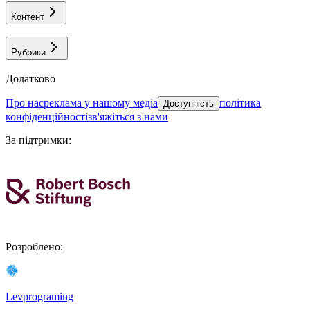
Контент
Рубрики
Додатково
про нас
реклама у нашому медіа
політика
Доступність
конфіденційності
зв'яжіться з нами
За підтримки
:
Розроблено
:
Levprograming