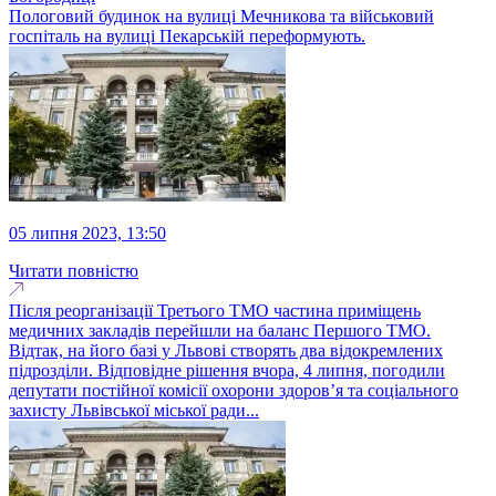
Пологовий будинок на вулиці Мечникова та військовий
госпіталь на вулиці Пекарській переформують.
05 липня 2023, 13:50
Читати повністю
Після реорганізації Третього ТМО частина приміщень
медичних закладів перейшли на баланс Першого ТМО.
Відтак, на його базі у Львові створять два відокремлених
підрозділи. Відповідне рішення вчора, 4 липня, погодили
депутати постійної комісії охорони здоров’я та соціального
захисту Львівської міської ради...