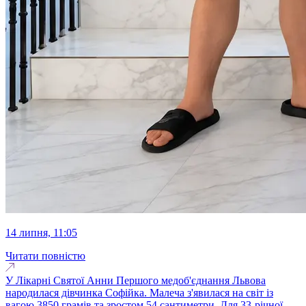
14 липня, 11:05
Читати повністю
У Лікарні Святої Анни Першого медоб'єднання Львова
народилася дівчинка Софійка. Малеча з'явилася на світ із
вагою 3850 грамів та зростом 54 сантиметри. Для 33-річної