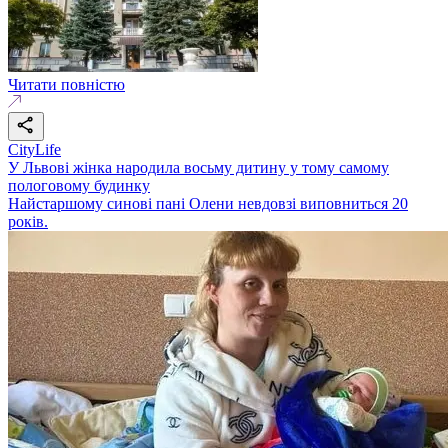
Читати повністю
CityLife
У Львові жінка народила восьму дитину у тому самому
пологовому будинку
Найстаршому синові пані Олени невдовзі виповниться 20
років.