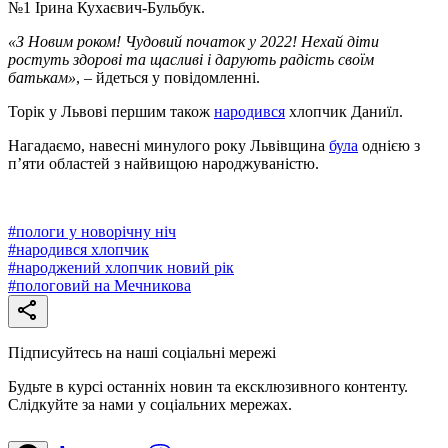
№1 Ірина Кухаєвич-Бульбук.
«З Новим роком! Чудовий початок у 2022! Нехай діти
ростуть здорові та щасливі і дарують радість своїм
батькам»
, – йдеться у повідомленні.
Торік у Львові першим також
народився
хлопчик Даниїл.
Нагадаємо, навесні минулого року Львівщина
була
однією з
п’яти областей з найвищою народжуваністю.
#
пологи у новорічну ніч
#
народився хлопчик
#
народжений хлопчик новий рік
#
пологовий на Мечникова
Підписуйтесь на наші соціальні мережі
Будьте в курсі останніх новин та ексклюзивного контенту.
Слідкуйте за нами у соціальних мережах.