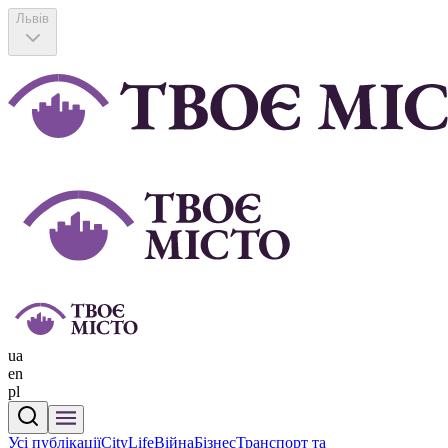
Львів
ua
en
pl
Усі публікації
CityLife
Війна
Бізнес
Транспорт та