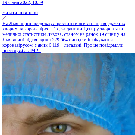
19 січня 2022, 10:59
Читати повністю
На Львівщині продовжує зростати кількість підтверджених
хворих на коронавірус. Так, за даними Центру здоров`я та
медичної статистики Львова, станом на ранок 19 січня у на
Львівщині підтвердили 229 564 випадки інфікування
коронавірусом, з яких 6 119 – летальні. Про це повідомляє
пресслужба ЛМР...