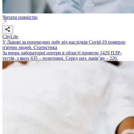
Читати повністю
CityLife
У Львові за попередню добу від наслідків Covid-19 померло
п'ятеро людей. Статистика
За вчора лабораторні центри в області провели 1429 ПЛР-
тестів, з яких 635 – позитивні. Серед них львів’ян – 220.