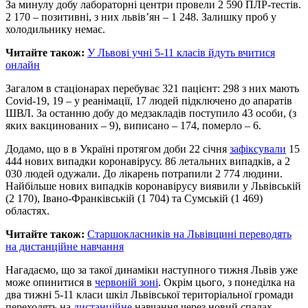
За минулу добу лабораторні центри провели 2 590 ПЛР-тестів.
2 170 – позитивні, з них львів’ян – 1 248. Залишку проб у
холодильнику немає.
Читайте також:
У Львові учні 5-11 класів йдуть вчитися
онлайн
Загалом в стаціонарах перебуває 321 пацієнт: 298 з них мають
Covid-19, 19 – у реанімації, 17 людей підключено до апаратів
ШВЛ. За останню добу до медзакладів поступило 43 особи, (з
яких вакцинованих – 9), виписано – 174, померло – 6.
Додамо, що в в Україні протягом доби 22 січня
зафіксували
15
444 нових випадки коронавірусу. 86 летальних випадків, а 2
030 людей одужали. До лікарень потрапили 2 774 людини.
Найбільше нових випадків коронавірусу виявили у Львівській
(2 170), Івано-Франківській (1 704) та Сумській (1 469)
областях.
Читайте також:
Старшокласників на Львівщині переводять
на дистанційне навчання
Нагадаємо, що за такої динаміки наступного тижня Львів уже
може опинитися в
червоній зоні
. Окрім цього, з понеділка на
два тижні 5-11 класи шкіл Львівської територіальної громади
переходять на
дистанційне
навчання через новий спалах