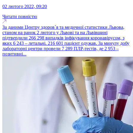
02 лютого 2022, 09:20
Читати повністю
За даними Центру здоров`я та медичної статистики Львова,
станом на ранок 2 лютого у Львові та на Львівщині
підтвердили 266 298 випадків інфікування коронавірусом, з
яких 6 243 – летальні. 216 601 пацієнт одужав. За минулу добу
лабораторні центри провели 7 289 ПЛР-тестів, де 2 953 –
позитивні...