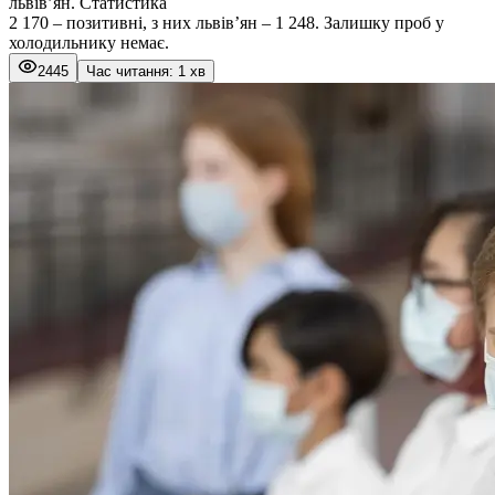
львів’ян. Статистика
2 170 – позитивні, з них львів’ян – 1 248. Залишку проб у
холодильнику немає.
2445
Час читання: 1 хв