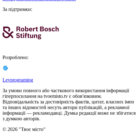
За підтримки
:
Розроблено
:
Levprograming
За умови повного або часткового використання iнформацiї
гіперпосилання на tvoemisto.tv є обов'язковим.
Відповідальність за достовірність фактів, цитат, власних імен
та інших відомостей несуть автори публікацій, а рекламної
інформації — рекламодавці. Думка редакцiї може не збiгатися
з думкою авторiв.
©
2026
"
Твоє місто
"