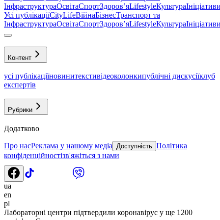
Інфраструктура
Освіта
Спорт
Здоровʼя
Lifestyle
Культура
Ініціатив
Усі публікації
CityLife
Війна
Бізнес
Транспорт та
Інфраструктура
Освіта
Спорт
Здоровʼя
Lifestyle
Культура
Ініціатив
Контент
усі публікації
новини
тексти
відео
колонки
публічні дискусії
клуб
експертів
Рубрики
Додатково
Про нас
Реклама у нашому медіа
Політика
Доступність
конфіденційності
зв'яжіться з нами
ua
en
pl
Лабораторні центри підтвердили коронавірус у ще 1200