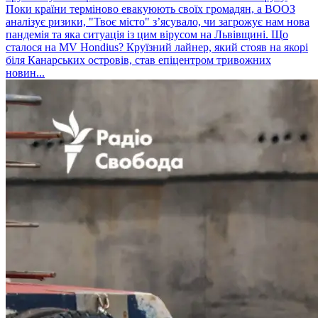
Поки країни терміново евакуюють своїх громадян, а ВООЗ
аналізує ризики, "Твоє місто" з’ясувало, чи загрожує нам нова
пандемія та яка ситуація із цим вірусом на Львівщині. Що
сталося на MV Hondius? Круїзний лайнер, який стояв на якорі
біля Канарських островів, став епіцентром тривожних
новин...