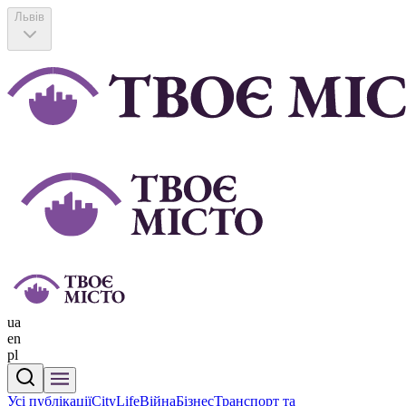
Львів
ua
en
pl
Усі публікації
CityLife
Війна
Бізнес
Транспорт та