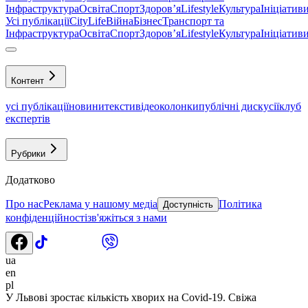
Інфраструктура
Освіта
Спорт
Здоровʼя
Lifestyle
Культура
Ініціатив
Усі публікації
CityLife
Війна
Бізнес
Транспорт та
Інфраструктура
Освіта
Спорт
Здоровʼя
Lifestyle
Культура
Ініціатив
Контент
усі публікації
новини
тексти
відео
колонки
публічні дискусії
клуб
експертів
Рубрики
Додатково
Про нас
Реклама у нашому медіа
Політика
Доступність
конфіденційності
зв'яжіться з нами
ua
en
pl
У Львові зростає кількість хворих на Covid-19. Свіжа