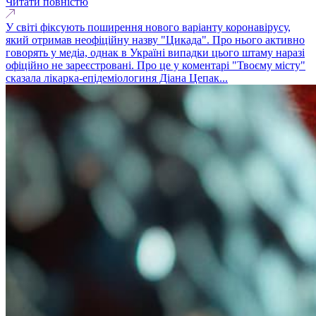
Читати повністю
У світі фіксують поширення нового варіанту коронавірусу,
який отримав неофіційну назву "Цикада". Про нього активно
говорять у медіа, однак в Україні випадки цього штаму наразі
офіційно не зареєстровані. Про це у коментарі "Твоєму місту"
сказала лікарка-епідеміологиня Діана Цепак...