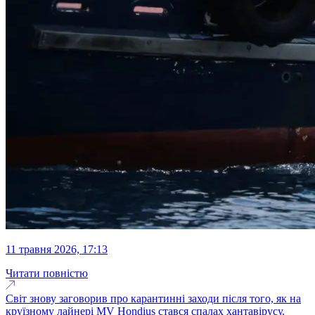
11 травня 2026, 17:13
Читати повністю
Світ знову заговорив про карантинні заходи після того, як на
круїзному лайнері MV Hondius стався спалах хантавірусу.