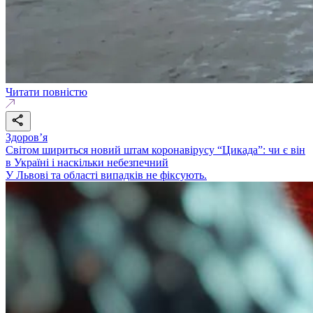
Читати повністю
Здоровʼя
Світом шириться новий штам коронавірусу “Цикада”: чи є він
в Україні і наскільки небезпечний
У Львові та області випадків не фіксують.