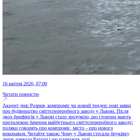
16 квітня 2026, 07:00
Читати повністю
Акцент дня: Розрив, компроміс чи новий тендер: нові заяви
про будівництво сміттєпереробного заводу у Львові. Після
двох брифінгів у Львові стало зрозуміло, що сторони мають
протилежне бачення майбутнього сміттєпереробного заводу:
поляки говорять про компроміс, місто – про нового
виконавця. Читайте також: Чому у Львові стесали бруківку
лише довкола Ратуші і що планують далі...