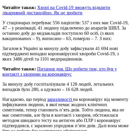
Читайте також:
Хворі на Сovid-19 зможуть відкрити
лікарняний дистанційно. Як це зробити
У стаціонарах перебуває 556 пацієнтів: 537 з них має Covid-19,
47 – у реанімації, 41 людину підключено до апаратів ШВЛ. За
останню добу до медзакладів поступило 60 осіб, (з яких
вакцинованих – 9), виписано – 63, померло – 7. З них:
Загалом в Україні за минулу добу зафіксували 41 694 нові
підтверджені випадки коронавірусної хвороби Covid-19, з
яких 3486 дітей та 1101 медпрацівників.
Читайте також:
Питання дня. Що робити тим, хто був у
контакті з хворими на коронавірус
За минулу добу госпіталізували 4 128 людей, летальних
випадків було 280, а одужало – 16 628 людей.
Нагадаємо, що період
заразливості
на коронавірус від моменту
інфікування людини, в якої немає жодних клінічних
симптомів, тепер становить п’ять днів. Тобто людина, яка не
має симптомів, але була в контакті з хворим, обстежилася
методом швидкого тесту на антиген або ПЛР і коронавірус
підтвердився, є заразною упродовж п’яти днів. Далі вона може
йти на роботу без наступного обстеження.