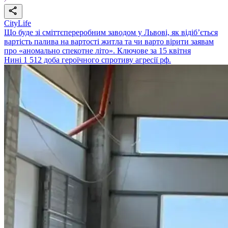
CityLife
Що буде зі сміттєпереробним заводом у Львові, як відіб’ється
вартість палива на вартості житла та чи варто вірити заявам
про «аномально спекотне літо». Ключове за 15 квітня
Нині 1 512 доба героїчного спротиву агресії рф.