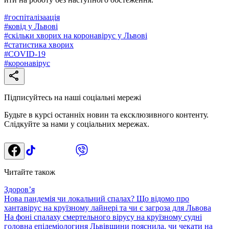
#
госпіталізаація
#
ковід у Львові
#
скільки хворих на коронавірус у Львові
#
статистика хворих
#
СОVID-19
#
коронавірус
Підписуйтесь на наші соціальні мережі
Будьте в курсі останніх новин та ексклюзивного контенту.
Слідкуйте за нами у соціальних мережах.
Читайте також
Здоровʼя
Нова пандемія чи локальний спалах? Що відомо про
хантавірус на круїзному лайнері та чи є загроза для Львова
На фоні спалаху смертельного вірусу на круїзному судні
головна епідеміологиня Львівщини пояснила, чи чекати на