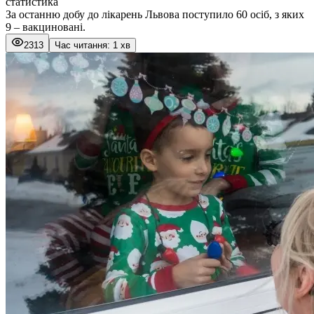
статистика
За останню добу до лікарень Львова поступило 60 осіб, з яких
9 – вакциновані.
2313
Час читання: 1 хв