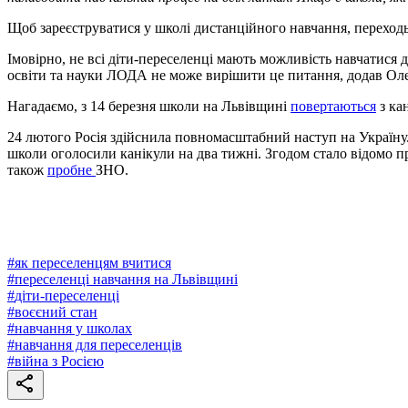
Щоб зареєструватися у школі дистанційного навчання, переходь
Імовірно, не всі діти-переселенці мають можливість навчатися 
освіти та науки ЛОДА не може вирішити це питання, додав Оле
Нагадаємо, з 14 березня школи на Львівщині
повертаються
з ка
24 лютого Росія здійснила повномасштабний наступ на Україну.
школи оголосили канікули на два тижні. Згодом стало відомо 
також
пробне
ЗНО.
#
як переселенцям вчитися
#
переселенці навчання на Львівщині
#
діти-переселенці
#
воєєний стан
#
навчання у школах
#
навчання для переселенців
#
війна з Росією