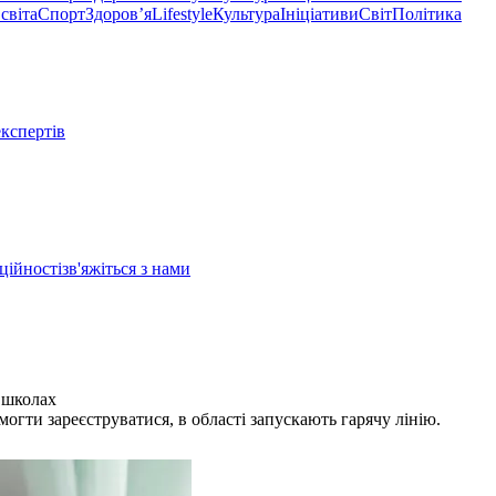
світа
Спорт
Здоровʼя
Lifestyle
Культура
Ініціативи
Світ
Політика
експертів
ційності
зв'яжіться з нами
 школах
гти зареєструватися, в області запускають гарячу лінію.