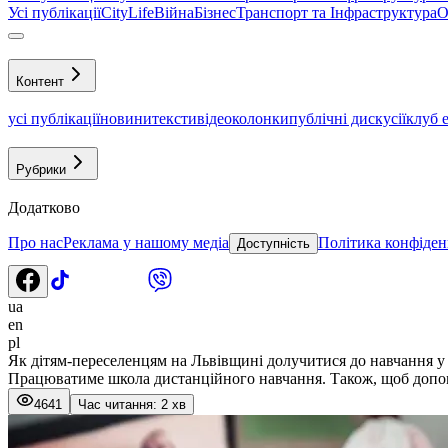
Усі публікації
CityLife
Війна
Бізнес
Транспорт та Інфраструктура
О
Контент
усі публікації
новини
тексти
відео
колонки
публічні дискусії
клуб 
Рубрики
Додатково
Про нас
Реклама у нашому медіа
Політика конфіден
Доступність
ua
en
pl
Як дітям-переселенцям на Львівщині долучитися до навчання у
Працюватиме школа дистанційного навчання. Також, щоб допомо
4641
Час читання: 2 хв