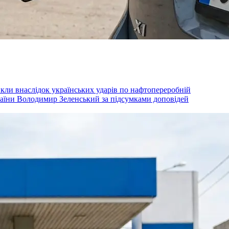
икли внаслідок українських ударів по нафтопереробній
раїни Володимир Зеленський за підсумками доповідей