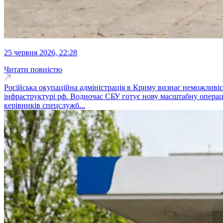
25 червня 2026, 22:28
Читати повністю
Російська окупаційна адміністрація в Криму визнає неможливіс
інфраструктурі рф. Водночас СБУ готує нову масштабну операц
керівників спецслужб...