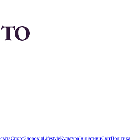
світа
Спорт
Здоровʼя
Lifestyle
Культура
Ініціативи
Світ
Політика