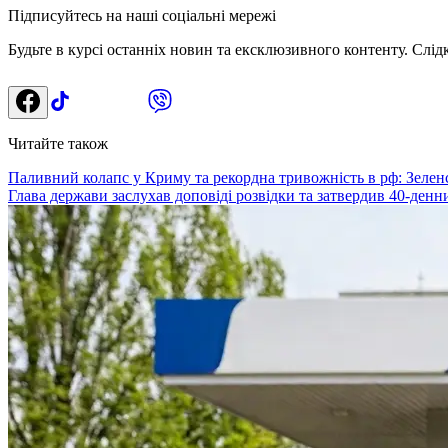
Підписуйтесь на наші соціальні мережі
Будьте в курсі останніх новин та ексклюзивного контенту. Слід
Читайте також
Паливний колапс у Криму та рекордна тривожність в рф: Зеленс
Глава держави заслухав доповіді розвідки та затвердив 40-денн