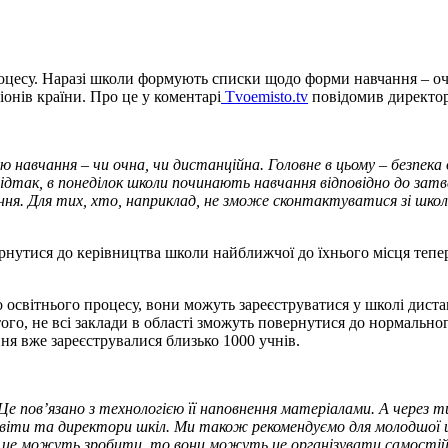
оцесу. Наразі школи формують списки щодо форми навчання – очн
іонів країни. Про це у коментарі
Tvoemisto.tv
повідомив директор
навчання – чи очна, чи дистанційна. Головне в цьому – безпека 
. Відтак, в понеділок школи починають навчання відповідно до з
ння. Для тих, хто, наприклад, не зможе сконтактуватися зі школ
вернутися до керівництва школи найближчої до їхнього місця те
 освітнього процесу, вони можуть зареєструватися у школі дист
того, не всі заклади в області зможуть повернутися до нормальн
ня вже зареєструвалися близько 1000 учнів.
. Це пов’язано з технологією її наповнення матеріалами. А через
 освіти та директори шкіл. Ми також рекомендуємо для молодшої
які це можуть зробити, то вони можуть це організувати самості