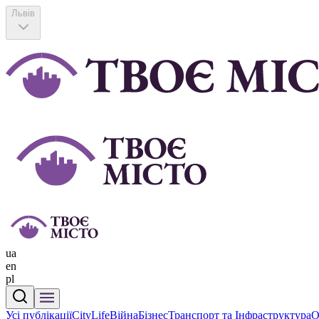
Львів
ua
en
pl
Усі публікації
CityLife
Війна
Бізнес
Транспорт та Інфраструктура
О