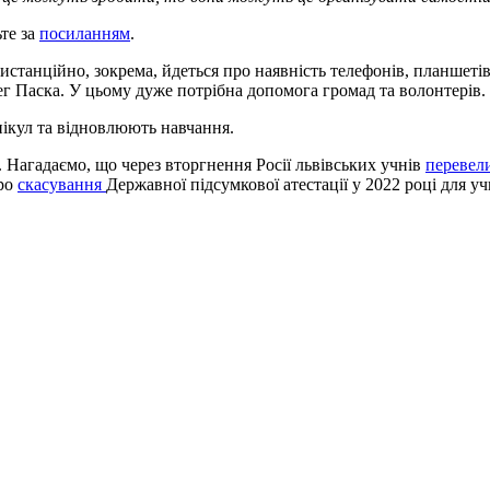
те за
посиланням
.
дистанційно, зокрема, йдеться про наявність телефонів, планшеті
г Паска. У цьому дуже потрібна допомога громад та волонтерів.
нікул та відновлюють навчання.
 Нагадаємо, що через вторгнення Росії львівських учнів
перевел
про
скасування
Державної підсумкової атестації у 2022 році для учн