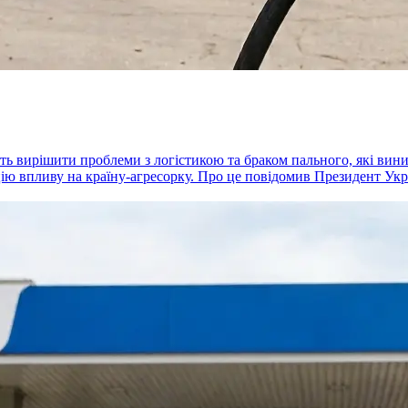
ть вирішити проблеми з логістикою та браком пального, які вин
ію впливу на країну-агресорку. Про це повідомив Президент Ук