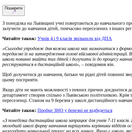
Поширити
З понеділка на Львівщині учні повертаються до навчального пр
залучити до навчання дітей, тимчасово переселених з інших рег
Читайте також:
Учнів 4 і 9 класів звільнили від ДПА
«Сьогодні упродовж дня кожна школа має визначитися з формою 
передаємо їх на затвердження голові військової адміністрації
школи повинні знайти тих дітей і долучити їх до процесу навча
реєструватися в дистанційній школі»
, – повідомив він.
Щоб долучитися до навчання, батьки чи рідні дітей повинні з
цьому посприяти.
Якщо діти не мають можливості з певних причин доєднатися до
департамент створив спільно з Львівською політехнікою. Крім 
переселенці. Станом на 9 березня у школі дистанційного навчан
Читайте також:
Пробне ЗНО у березні не відбудеться
«З понеділка дистанційна школа запрацює для учнів 7-11 класів
молодшій школі форму навчання вирішують керівники відділів
налагодити навчальний процес на всіх ланках. Якщо є школи, 