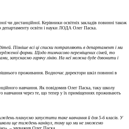
ої чи дистанційної. Керівники освітніх закладів повинні також
 департаменту освіти і науки ЛОДА Олег Паска.
дітей. Пізніше всі ці списки потрапляють в департамент і ми
атвердженої форми. Щодо тимчасово переміщених сімей, то
ами, запускаємо гарячу лінію. На неї можна буде дзвонити і
перішнього проживання. Водночас директори шкіл повинні в
анційного навчання. Як повідомив Олег Паска, таку школу
ого навчання через те, що тепер у їх приміщеннях проживають
 тиждень плануємо запустити таке навчання й для 5-6 класів. У
 школи ще тиждень канікул, тому що ми не зможемо
йно»
, – зауважив Олег Паска.