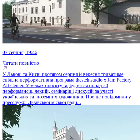
07 серпня, 19:46
Читати повністю
У Львові та Києві протягом серпня й вересня триватиме
спільна перформативна програма thesteinstudio x Jam Factory
Art Center. У межах проєкту відбудуться понад 20
перформансів, лекцій, семінарів і дискусій за участі
українських та іноземних художників. Про це повідомили у
пресслужбі Львівської міської ради...