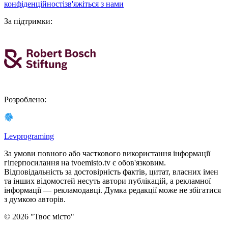
конфіденційності
зв'яжіться з нами
За підтримки
:
Розроблено
:
Levprograming
За умови повного або часткового використання iнформацiї
гіперпосилання на tvoemisto.tv є обов'язковим.
Відповідальність за достовірність фактів, цитат, власних імен
та інших відомостей несуть автори публікацій, а рекламної
інформації — рекламодавці. Думка редакцiї може не збiгатися
з думкою авторiв.
©
2026
"
Твоє місто
"