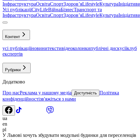
Інфраструктура
Освіта
Спорт
Здоровʼя
Lifestyle
Культура
Ініціатив
Усі публікації
CityLife
Війна
Бізнес
Транспорт та
Інфраструктура
Освіта
Спорт
Здоровʼя
Lifestyle
Культура
Ініціатив
Контент
усі публікації
новини
тексти
відео
колонки
публічні дискусії
клуб
експертів
Рубрики
Додатково
Про нас
Реклама у нашому медіа
Політика
Доступність
конфіденційності
зв'яжіться з нами
ua
en
pl
У Львові хочуть збудувати модульні будинки для переселенців