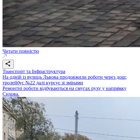
Читати повністю
Транспорт та Інфраструктура
На одній із вулиць Львова продовжили роботи через дощ:
тролейбус №22 далі курсує зі змінами
Ремонтні роботи відбуваються на смугах руху у напрямку
Сихова.