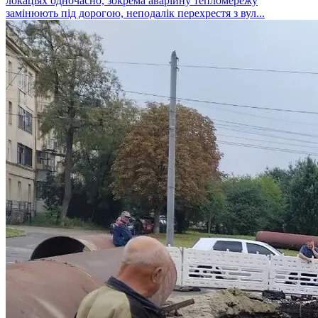
локаціях одночасно, зокрема аварійну тепломережу
замінюють під дорогою, неподалік перехрестя з вул...