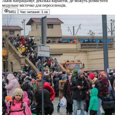
Львів напрацьовує декілька варіантів, де можуть розмістити
модульне містечко для переселенців.
8451
Час читання: 1 хв