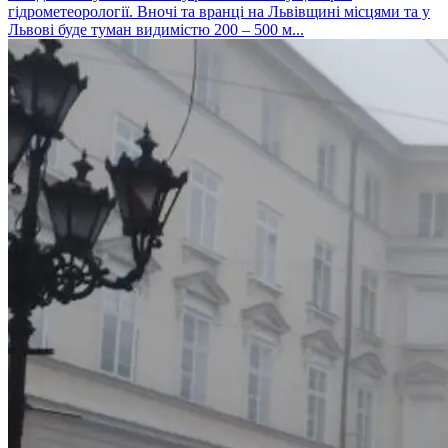
гідрометеорології. Вночі та вранці на Львівщині місцями та у
Львові буде туман видимістю 200 – 500 м...