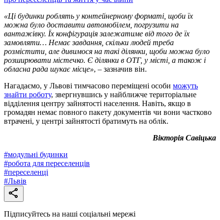
«Ці будинки роблять у контейнерному форматі, щоби їх
можна було доставити автомобілем, погрузити на
вантажівку. Їх конфігурація залежатиме від того де їх
замовляти… Немає завдання, скільки людей треба
розмістити, але дивимося на такі ділянки, щоби можна було
розширювати містечко. Є ділянки в ОТГ, у місті, а також і
обласна рада шукає місце»
, – зазначив він.
Нагадаємо, у Львові тимчасово переміщені особи
можуть
знайти роботу
, звергнувшись у найближче територіальне
відділення центру зайнятості населення. Навіть, якщо в
громадян немає повного пакету документів чи вони частково
втрачені, у центрі зайнятості братимуть на облік.
Вікторія Савіцька
#
модульні будинки
#
робота для переселенців
#
переселенці
#
Львів
Підписуйтесь на наші соціальні мережі