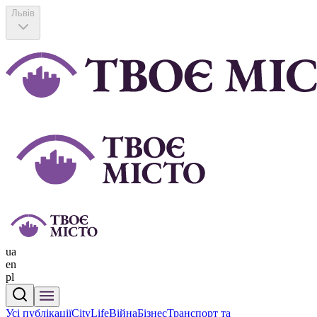
Львів
ua
en
pl
Усі публікації
CityLife
Війна
Бізнес
Транспорт та