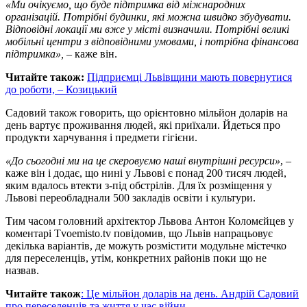
«Ми очікуємо, що буде підтримка від міжнародних
організацій. Потрібні будинки, які можна швидко збудувати.
Відповідні локації ми вже у місті визначили. Потрібні великі
мобільні центри з відповідними умовами, і потрібна фінансова
підтримка»,
– каже він.
Читайте також:
Підприємці Львівщини мають повернутися
до роботи, – Козицький
Садовий також говорить, що орієнтовно мільйон доларів на
день вартує проживання людей, які приїхали. Йдеться про
продукти харчування і предмети гігієни.
«До сьогодні ми на це скеровуємо наші внутрішні ресурси»
, –
каже він і додає, що нині у Львові є понад 200 тисяч людей,
яким вдалось втекти з-під обстрілів. Для їх розміщення у
Львові переобладнали 500 закладів освіти і культури.
Тим часом головний архітектор Львова Антон Коломєйцев у
коментарі Тvoemisto.tv повідомив, що Львів напрацьовує
декілька варіантів, де можуть розмістити модульне містечко
для переселенців, утім, конкретних районів поки що не
назвав.
Читайте також
: Це мільйон доларів на день. Андрій Садовий
про переселенців та життя у час війни