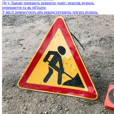
Де у Львові тривають ремонти доріг: перелік вулиць,
перекриття та як об'їхати
У місті ремонтують або реконструюють дев'ять вулиць.