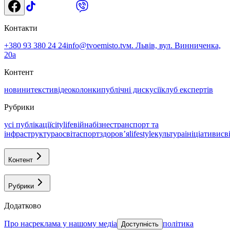
Контакти
+380 93 380 24 24
info@tvoemisto.tv
м. Львів, вул. Винниченка,
20а
Контент
новини
тексти
відео
колонки
публічні дискусії
клуб експертів
Рубрики
усі публікації
citylife
війна
бізнес
транспорт та
інфраструктура
освіта
спорт
здоровʼя
lifestyle
культура
ініціативи
св
Контент
Рубрики
Додатково
про нас
реклама у нашому медіа
політика
Доступність