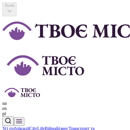
Львів
ua
en
pl
Усі публікації
CityLife
Війна
Бізнес
Транспорт та