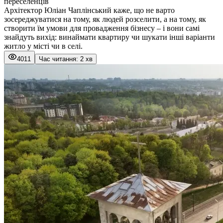
переселенців
Архітектор Юліан Чаплінський каже, що не варто
зосереджуватися на тому, як людей розселити, а на тому, як
створити їм умови для провадження бізнесу – і вони самі
знайдуть вихід: винаймати квартиру чи шукати інші варіанти
житло у місті чи в селі.
4011
Час читання: 2 хв