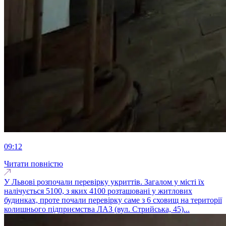
09:12
Читати повністю
У Львові розпочали перевірку укриттів. Загалом у місті їх
налічується 5100, з яких 4100 розташовані у житлових
будинках, проте почали перевірку саме з 6 сховищ на території
колишнього підприємства ЛАЗ (вул. Стрийська, 45)...