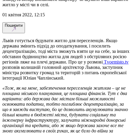
житло у місті чи в селі.
01 квітня 2022, 12:15
Поширити
Львів готується будувати житло для переселенців. Якщо
держава змінить підхід до оподаткування, і посилить
децентралізацію, тоді міста зможуть взяти це на себе, за інших
обставин будівництво житла для людей з обстріляних росією
регіонів ляже на плечі держави. Про це у розмові
Tvoemisto.tv
розповів колишній головний архітектор Львова, заступник
міністра розвитку громад та територій з питань європейської
інтеграції Юліан Чаплінський.
«Тож, як на мене, забезпечення переселенців житлом – це не
площина міського планування, це площина фінансів. Тут є два
варіанти: або держава дає містам більші можливості
освоювати податки, тобто поглиблює децентралізацію, за
що я завжди виступаю, бо це дозволить акумулювати значно
більші кошти в бюджеті міста, будувати соціальну та
інженерну інфраструктуру, залучати міжнародні донорські
організації та кредити, або ж якщо держава захоче все те
знову акумулювати в своїх руках, як це було до війни за