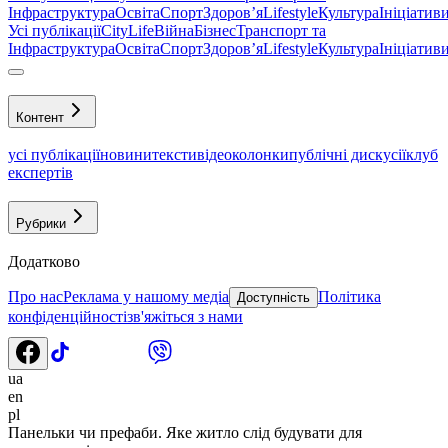
Інфраструктура
Освіта
Спорт
Здоровʼя
Lifestyle
Культура
Ініціатив
Усі публікації
CityLife
Війна
Бізнес
Транспорт та
Інфраструктура
Освіта
Спорт
Здоровʼя
Lifestyle
Культура
Ініціатив
Контент
усі публікації
новини
тексти
відео
колонки
публічні дискусії
клуб
експертів
Рубрики
Додатково
Про нас
Реклама у нашому медіа
Політика
Доступність
конфіденційності
зв'яжіться з нами
ua
en
pl
Панельки чи префаби. Яке житло слід будувати для