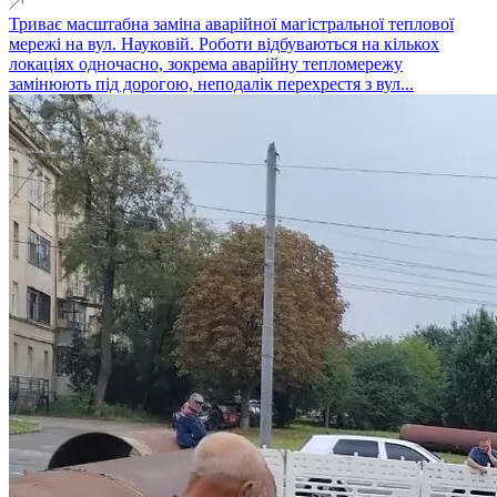
Триває масштабна заміна аварійної магістральної теплової
мережі на вул. Науковій. Роботи відбуваються на кількох
локаціях одночасно, зокрема аварійну тепломережу
замінюють під дорогою, неподалік перехрестя з вул...