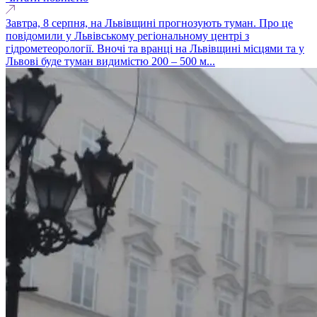
Завтра, 8 серпня, на Львівщині прогнозують туман. Про це
повідомили у Львівському регіональному центрі з
гідрометеорології. Вночі та вранці на Львівщині місцями та у
Львові буде туман видимістю 200 – 500 м...