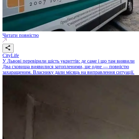
Читати повністю
CityLife
У Львові перевірили шість укриттів: де саме і що там виявили
Два сховища виявилися затопленими, ще одне — повністю
захаращеним. Власнику дали місяць на виправлення ситуації.