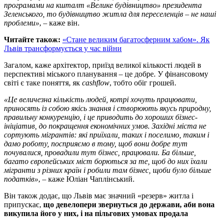
програмами на кшталт «Велике будівництво» президента
Зеленського, то будівництво житла для переселенців – не наші
проблеми»
, – каже він.
Читайте також:
«Стане великим багатосферним хабом». Як
Львів трансформується у час війни
Загалом, каже архітектор, приїзд великої кількості людей в
перспективі міського планування – це добре. У фінансовому
світі є таке поняття, як
cashflow
, тобто обіг грошей.
«Це величезна кількість людей, котрі хочуть працювати,
приносять із собою якісь знання і створюють якусь природну,
правильну конкуренцію, і це приводить до хороших бізнес-
ініціатив, до покращення економічних умов. Західні міста не
сортують мігрантів: які приїхали, таких і поселимо, таким і
дамо роботу, посприяємо в тому, щоб вони добре тут
почувалися, провадили тут бізнес, працювали. Ба більше,
багато європейських міст борються за те, щоб до них їхали
мігранти з різних країн і робили там бізнес, щоби було більше
податків»
, – каже Юліан Чаплінський.
Він також додає, що Львів має значний «резерв» житла і
припускає,
що девелопери звернуться до держави, аби вона
викупила його у них, і на пільгових умовах продала