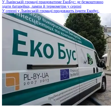
У Львівській громаді працюватиме ЕкоБус: де безкоштовно
здати батарейки, лампи й термометри у серпні
У серпні у Львівській громаді продовжить їздити Екобус.