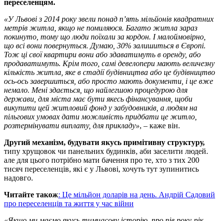
переселенцям.
«У Львові з 2014 року звели понад п’ять мільйонів квадратних
метрів житла, якщо не помиляюся. Багато житла зараз
покинуто, тому що люди поїхали за кордон. І малоймовірно,
що всі вони повернуться. Думаю, 30% залишиться в Європі.
Тож ці свої квартири вони або здаватимуть в оренду, або
продаватимуть. Крім того, самі девелопери мають величезну
кількість житла, яке в стадії будівництва або це будівництво
ось-ось завершиться, або просто мають документи, і це вже
немало. Мені здається, що найлегшою процедурою для
держави, для міста має бути якесь фінансування, щоби
викупити цей житловий фонд у забудовників, а людям на
пільгових умовах дати можливість придбати це житло,
розтермінувати виплату, для прикладу»
, – каже він.
Другий механізм, будувати якусь примітивну структуру,
типу хрущовок чи панельних будинків, аби заселити людей.
але для цього потрібно мати бачення про те, хто з тих 200
тисяч переселенців, які є у Львові, хочуть тут зупинитись
надовго.
Читайте також
: Це мільйон доларів на день. Андрій Садовий
про переселенців та життя у час війни
«Якщо ми маємо якусь тимчасову історію, про пів року-рік-