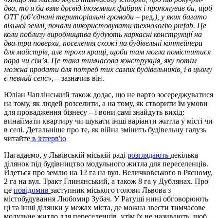
два, то я би взяв досвід іноземних фабрик і пропонував би, щоб
ОТГ (об’єднані територіальні громади –
ред
.), у яких багато
вільної землі, почали використовувати технологію prefab. Це
коли поблизу виробництва будують каркасні конструкції на
два-три поверхи, поселення схожі на будівельні контейнери
для майстрів, але трохи кращі, щоби там могла поміститися
пара чи сім’я. Це така тимчасова конструкція, яку потім
можна продати для потреб тих самих будівельників, і в цьому
є певний сенс»
, – зазначив він.
Юліан Чаплінський також додає, що не варто зосереджуватися
на тому, як людей розселити, а на тому, як створити їм умови
для провадження бізнесу – і вони самі знайдуть вихід:
винаймати квартиру чи шукати інші варіанти житла у місті чи
в селі. Детальніше про те, як війна змінить будівельну галузь
читайте
в інтерв'ю
Нагадаємо, у Львівській міській раді
розглядають
декілька
ділянок під будівництво модульного житла для переселенців.
Йдеться про землю на 12 га на вул. Величковського в Рясному,
2 га на вул. Тракт Глинянський, а також 8 га у Дублянах. Про
це
повідомив
заступник міського голови Львова з
містобудування Любомир Зубач. У Ратуші нині обговорюють
ці та інші ділянки у межах міста, де можна звести тимчасове
модульне житло для переселенців, утім їх не називають, щоб