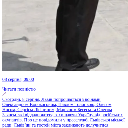
08 серпня, 09:00
Читати повністю
Сьогодні, 8 серпня, Львів попрощається з воїнами
Олександром Ворокосовим, Павлом Толопкою, Олегом
Носом, Сергієм Лісіциним, Марʼяном Бегеєм та Олегом
Заяцем, які віддали життя, захищаючи Україну від російських
окупантів. Про це повідомили у пресслужбі Львівської міської
ради. Львів’ян та гостей міста закликають долучитися