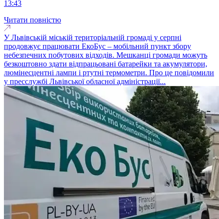
13:43
Читати повністю
У Львівській міській територіальній громаді у серпні
продовжує працювати ЕкоБус – мобільний пункт збору
небезпечних побутових відходів. Мешканці громади можуть
безкоштовно здати відпрацьовані батарейки та акумулятори,
люмінесцентні лампи і ртутні термометри. Про це повідомили
у пресслужбі Львівської обласної адміністрації...