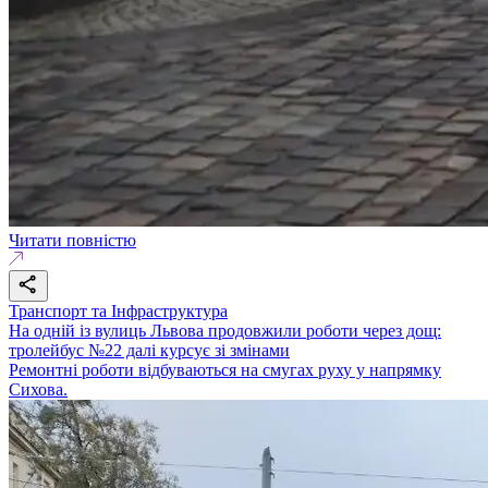
Читати повністю
Транспорт та Інфраструктура
На одній із вулиць Львова продовжили роботи через дощ:
тролейбус №22 далі курсує зі змінами
Ремонтні роботи відбуваються на смугах руху у напрямку
Сихова.