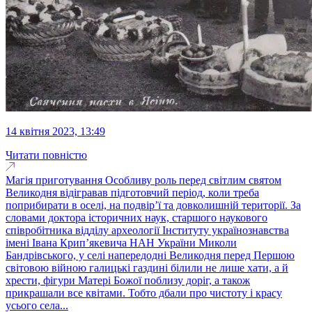
14 квітня 2023, 13:49
Читати повністю
Магія приготування Особливу роль перед світлим святом
Великодня відігравав підготовчий період, коли треба
поприбирати в оселі, на подвір’ї та довколишній території. За
словами доктора історичних наук, старшого наукового
співробітника відділу археології Інституту українознавства
імені Івана Крип’якевича НАН України Миколи
Бандрівського, у селі напередодні Великодня перед Першою
світовою війною галицькі газдині білили не лише хати, а й
хрести, фігури Матері Божої поблизу доріг, а також
прикрашали все квітами. Тобто дбали про чистоту і красу
усього села...