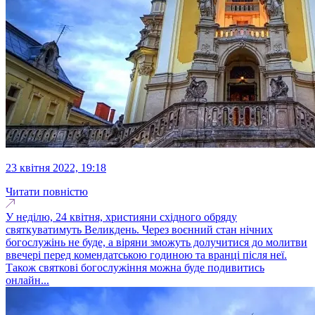
23 квітня 2022, 19:18
Читати повністю
У неділю, 24 квітня, християни східного обряду
святкуватимуть Великдень. Через воєнний стан нічних
богослужінь не буде, а віряни зможуть долучитися до молитви
ввечері перед комендатською годиною та вранці після неї.
Також святкові богослужіння можна буде подивитись
онлайн...