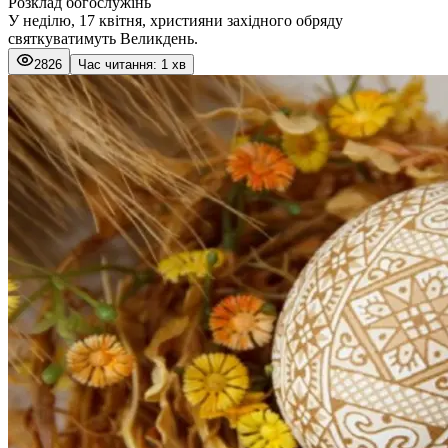
Розклад богослужінь
У неділю, 17 квітня, християни західного обряду
святкуватимуть Великдень.
2826
Час читання: 1 хв