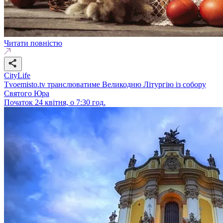
Читати повністю
CityLife
Тvoemisto.tv транслюватиме Великодню Літургію із собору
Святого Юра
Початок 24 квітня, о 7:30 год.