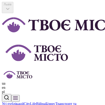
Львів
ua
en
pl
Усі публікації
CityLife
Війна
Бізнес
Транспорт та