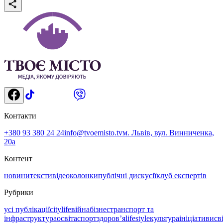
Контакти
+380 93 380 24 24
info@tvoemisto.tv
м. Львів, вул. Винниченка,
20а
Контент
новини
тексти
відео
колонки
публічні дискусії
клуб експертів
Рубрики
усі публікації
citylife
війна
бізнес
транспорт та
інфраструктура
освіта
спорт
здоровʼя
lifestyle
культура
ініціативи
св