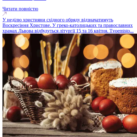
Читати повністю
У неділю християни східного обряду відзначатимуть
Воскресіння Христове. У греко-католицьких та православних
храмах Львова відбудуться літургії 15 та 16 квітня. Tvoemisto...