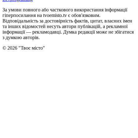
За умови повного або часткового використання iнформацiї
гіперпосилання на tvoemisto.tv є обов'язковим.
Відповідальність за достовірність фактів, цитат, власних імен
та інших відомостей несуть автори публікацій, а рекламної
інформації — рекламодавці. Думка редакцiї може не збiгатися
з думкою авторiв.
©
2026
"
Твоє місто
"