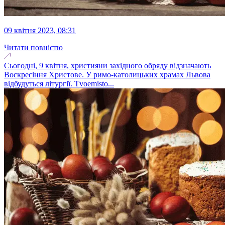
09 квітня 2023, 08:31
Читати повністю
Сьогодні, 9 квітня, християни західного обряду відзначають
Воскресіння Христове. У римо-католицьких храмах Львова
відбудуться літургії. Tvoemisto...