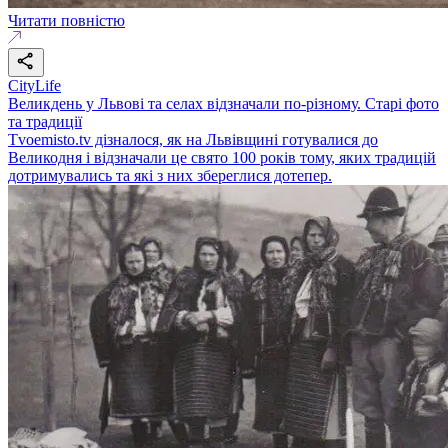
Читати повністю
CityLife
Великдень у Львові та селах відзначали по-різному. Старі фото
та традиції
Тvoemisto.tv дізналося, як на Львівщині готувалися до
Великодня і відзначали це свято 100 років тому, яких традицій
дотримувались та які з них збереглися дотепер.