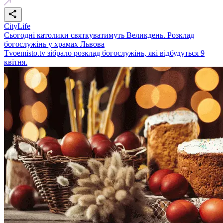
CityLife
Сьогодні католики святкуватимуть Великдень. Розклад
богослужінь у храмах Львова
Tvoemisto.tv зібрало розклад богослужінь, які відбудуться 9
квітня.