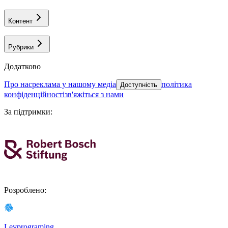
Контент
Рубрики
Додатково
про нас
реклама у нашому медіа
політика
Доступність
конфіденційності
зв'яжіться з нами
За підтримки
:
Розроблено
:
Levprograming