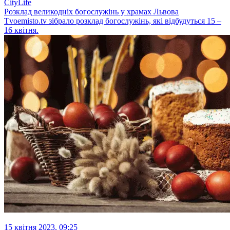
CityLife
Розклад великодніх богослужінь у храмах Львова
Tvoemisto.tv зібрало розклад богослужінь, які відбудуться 15 –
16 квітня.
15 квітня 2023, 09:25