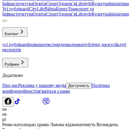
Інфраструктура
Освіта
Спорт
Здоровʼя
Lifestyle
Культура
Ініціатив
Усі публікації
CityLife
Війна
Бізнес
Транспорт та
Інфраструктура
Освіта
Спорт
Здоровʼя
Lifestyle
Культура
Ініціатив
Контент
усі публікації
новини
тексти
відео
колонки
публічні дискусії
клуб
експертів
Рубрики
Додатково
Про нас
Реклама у нашому медіа
Політика
Доступність
конфіденційності
зв'яжіться з нами
ua
en
pl
Римо-католицькі храми Львова відзначатимуть Великдень.