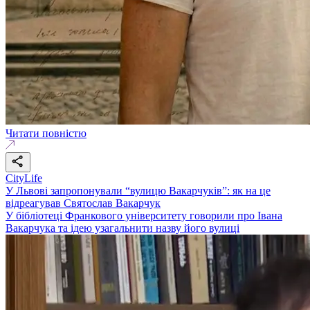
Читати повністю
CityLife
У Львові запропонували “вулицю Вакарчуків”: як на це
відреагував Святослав Вакарчук
У бібліотеці Франкового університету говорили про Івана
Вакарчука та ідею узагальнити назву його вулиці