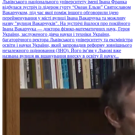
Львівського національного університету імені Івана Франка
відбулася зустріч із лідером гурту “Океан Ельзи” Святославом
Вакарчуком, під час якої поміж іншого обговорили ідею
перейменування у місті вулиці Івана Вакарчука та можливу
назву "вулиця Вакарчуків". На зустрічі йшлося про покійного
Івана Вакарчука — доктора фізико-математичних наук, Героя
України, заслуженого діяча науки і техніки України,
багаторічного ректора Львівського університету та ексміністра
освіти і науки України, який запровадив реформу зовнішнього
незалежного оцінювання (ЗНО). Його ім’ям у Львові вже
названа вулиця як вшанування внеску в освіту й науку...