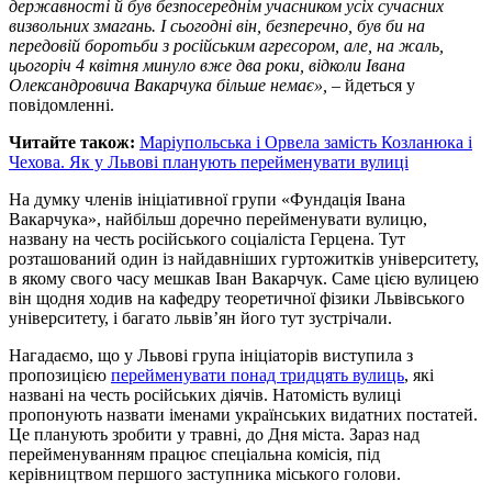
державності й був безпосереднім учасником усіх сучасних
визвольних змагань. І сьогодні він, безперечно, був би на
передовій боротьби з російським агресором, але, на жаль,
цьогоріч 4 квітня минуло вже два роки, відколи Івана
Олександровича Вакарчука більше немає»,
– йдеться у
повідомленні.
Читайте також:
Маріупольська і Орвела замість Козланюка і
Чехова. Як у Львові планують перейменувати вулиці
На думку членів ініціативної групи «Фундація Івана
Вакарчука», найбільш доречно перейменувати вулицю,
названу на честь російського соціаліста Герцена. Тут
розташований один із найдавніших гуртожитків університету,
в якому свого часу мешкав Іван Вакарчук. Саме цією вулицею
він щодня ходив на кафедру теоретичної фізики Львівського
університету, і багато львів’ян його тут зустрічали.
Нагадаємо, що у Львові група ініціаторів виступила з
пропозицією
перейменувати понад тридцять вулиць
, які
названі на честь російських діячів. Натомість вулиці
пропонують назвати іменами українських видатних постатей.
Це планують зробити у травні, до Дня міста. Зараз над
перейменуванням працює спеціальна комісія, під
керівництвом першого заступника міського голови.