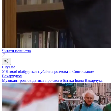
Читати повністю
CityLife
У Львові відбудеться публічна розмова зі Святославом
Вакарчуком
Музикант розповідатиме про свого батька Івана Вакарчука.