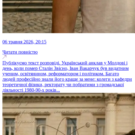
06 травня 2026, 20:15
Читати повністю
Публікуємо текст розповіді. Український анклав у Молдові і
день, коли помер Сталін Звісно, Іван Вакарчук був видатним
ученим, освітянином, реформатором і політиком. Багато
людей професійно знали його краще за мене: колеги з кафедри
теоретичної фізики, ректорату чи побратими з громадської
діяльності 1980-90-х років...