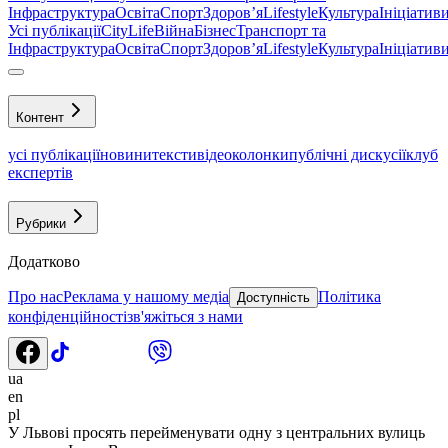
Інфраструктура
Освіта
Спорт
Здоровʼя
Lifestyle
Культура
Ініціатив
Усі публікації
CityLife
Війна
Бізнес
Транспорт та
Інфраструктура
Освіта
Спорт
Здоровʼя
Lifestyle
Культура
Ініціатив
Контент
усі публікації
новини
тексти
відео
колонки
публічні дискусії
клуб
експертів
Рубрики
Додатково
Про нас
Реклама у нашому медіа
Політика
Доступність
конфіденційності
зв'яжіться з нами
ua
en
pl
У Львові просять перейменувати одну з центральних вулиць