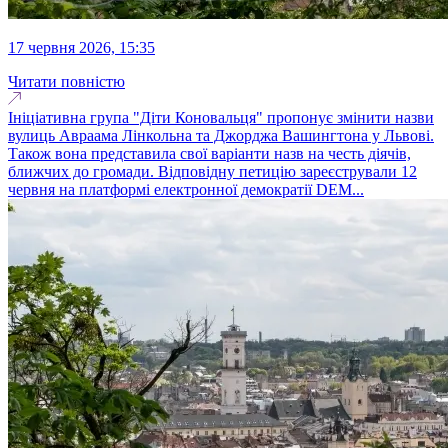
17 червня 2026, 15:35
Читати повністю
Ініціативна група "Діти Коновальця" пропонує змінити назви
вулиць Авраама Лінкольна та Джорджа Вашингтона у Львові.
Також вона представила свої варіанти назв на честь діячів,
ближчих до громади. Відповідну петицію зареєстрували 12
червня на платформі електронної демократії DEM...