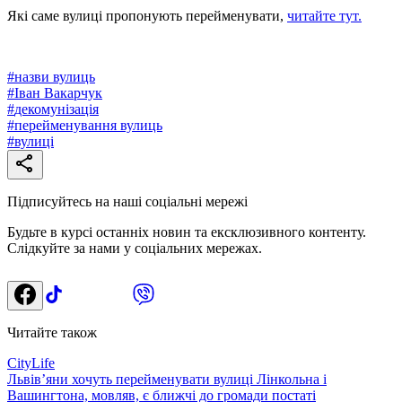
Які саме вулиці пропонують перейменувати,
читайте тут.
#
назви вулиць
#
Іван Вакарчук
#
декомунізація
#
перейменування вулиць
#
вулиці
Підписуйтесь на наші соціальні мережі
Будьте в курсі останніх новин та ексклюзивного контенту.
Слідкуйте за нами у соціальних мережах.
Читайте також
CityLife
Львівʼяни хочуть перейменувати вулиці Лінкольна і
Вашингтона, мовляв, є ближчі до громади постаті