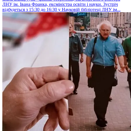
ЛНУ ім. Івана Франка, ексміністра освіти і науки. Зустріч
відбудеться з 15:30 до 16:30 у Науковій бібліотеці ЛНУ ім...