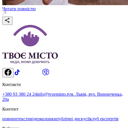
Читати повністю
Контакти
+380 93 380 24 24
info@tvoemisto.tv
м. Львів, вул. Винниченка,
20а
Контент
новини
тексти
відео
колонки
публічні дискусії
клуб експертів