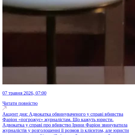
07 травня 2026, 07:00
Читати повністю
Акцент дня: Адвокатка обвинуваченого у справі вбивства
Фаріон «погрожує» журналістам. Що кажуть юристи.
Адвокатка у справі про вбивство Ірини Фаріон звинуватила
журналістів у розголошенні її розмов із клієнтом, але юристи