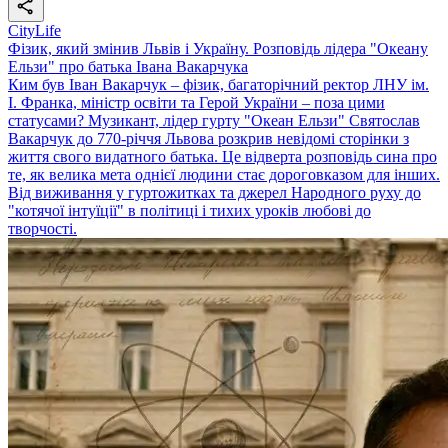
CityLife
Фізик, який змінив Львів і Україну. Розповідь лідера "Океану
Ельзи" про батька Івана Вакарчука
Ким був Іван Вакарчук – фізик, багаторічний ректор ЛНУ ім.
І. Франка, міністр освіти та Герой України – поза цими
статусами? Музикант, лідер гурту "Океан Ельзи" Святослав
Вакарчук до 770-річчя Львова розкрив невідомі сторінки з
життя свого видатного батька. Це відверта розповідь сина про
те, як велика мета однієї людини стає дороговказом для інших.
Від виживання у гуртожитках та джерел Народного руху до
"котячої інтуїції" в політиці і тихих уроків любові до
творчості.