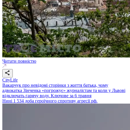
Читати повністю
CityLife
Вакарчук про невідомі сторінки з життя батька, чому
адвокатка Зінченка «погрожує» журналістам та коли у Львові
відключать гарячу воду. Ключове за 6 травня
Нині 1 534 доба героїчного спротиву агресії рф.