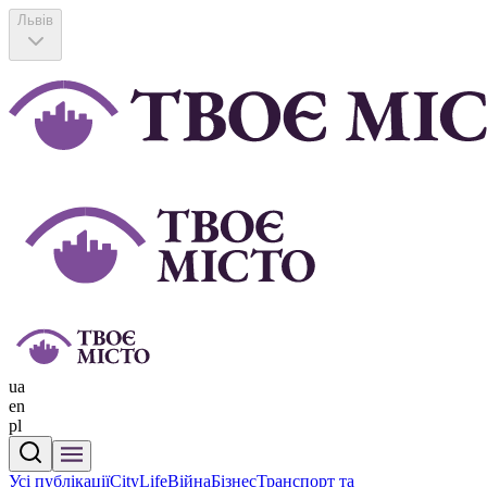
Львів
ua
en
pl
Усі публікації
CityLife
Війна
Бізнес
Транспорт та