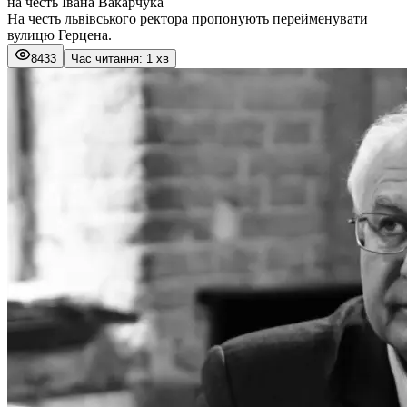
на честь Івана Вакарчука
На честь львівського ректора пропонують перейменувати
вулицю Герцена.
8433
Час читання: 1 хв