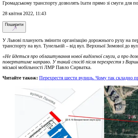
Громадському транспорту дозволять їхати прямо зі смуги для п
28 квітня 2022, 11:43
Поширити
У Львові планують змінити організацію дорожнього руху на пер
транспорту на вул. Тунельній – від вул. Верхньої Зимової до вул
«Не йдеться про облаштування нової виділеної смуги, а про доз
повертатиме направо. У такий спосіб після перехрестя з Варш
міської мобільності ЛМР Павло Сирватка.
Читайте також:
Перехрестя шести вулиць. Чому так складно пр