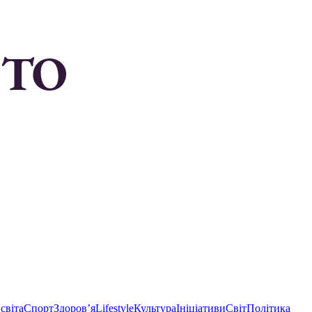
світа
Спорт
Здоровʼя
Lifestyle
Культура
Ініціативи
Світ
Політика