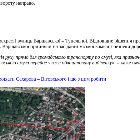
овороту направо.
ехресті вулиць Варшавської – Тунельної. Відповідне рішення пр
. Варшавської прийняли на засіданні міської комісії з безпеки до
віл руху прямо для громадського транспорту по смузі, яка призн
авською смуга перейде у вже облаштовану виділенку»
, – каже на
оїхати Сахарова – Вітовського і що з цим робити