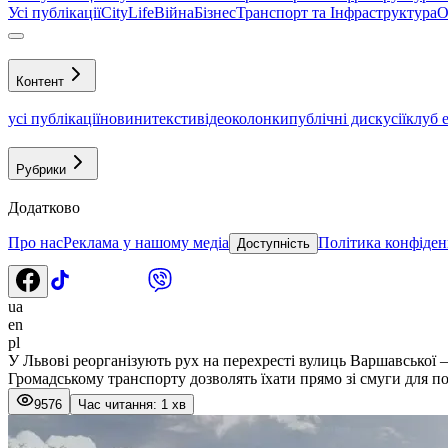
Усі публікації
CityLife
Війна
Бізнес
Транспорт та Інфраструктура
О
Контент
усі публікації
новини
тексти
відео
колонки
публічні дискусії
клуб 
Рубрики
Додатково
Про нас
Реклама у нашому медіа
Політика конфіден
Доступність
ua
en
pl
У Львові реорганізують рух на перехресті вулиць Варшавської 
Громадському транспорту дозволять їхати прямо зі смуги для п
9576
Час читання: 1 хв