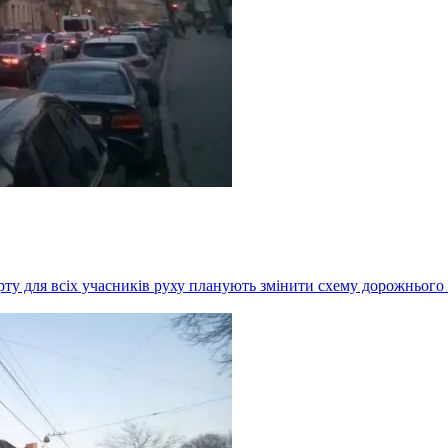
ту для всіх учасників руху планують змінити схему дорожнього р