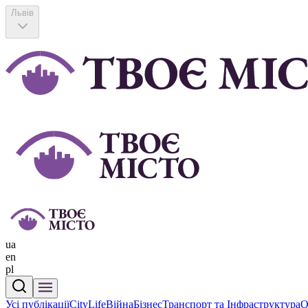
Львів
ua
en
pl
Усі публікації
CityLife
Війна
Бізнес
Транспорт та Інфраструктура
О