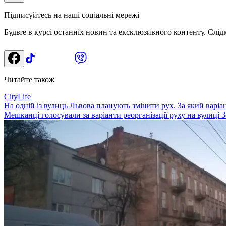
Підписуйтесь на наші соціальні мережі
Будьте в курсі останніх новин та ексклюзивного контенту. Слід
Читайте також
CityLife
На одній із вулиць Львова планують змінити рух. За який варі
Мешканці голосували за варіанти реорганізації руху на вулиці З