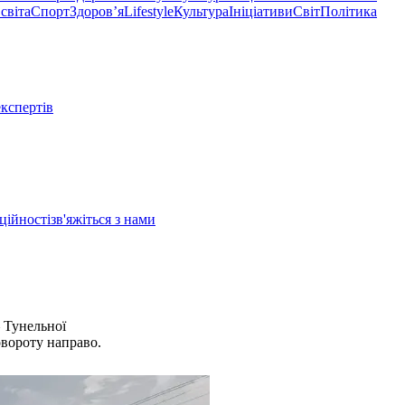
світа
Спорт
Здоровʼя
Lifestyle
Культура
Ініціативи
Світ
Політика
експертів
ційності
зв'яжіться з нами
– Тунельної
овороту направо.