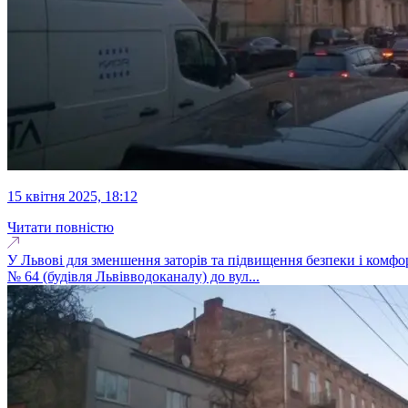
15 квітня 2025, 18:12
Читати повністю
У Львові для зменшення заторів та підвищення безпеки і комфор
№ 64 (будівля Львівводоканалу) до вул...