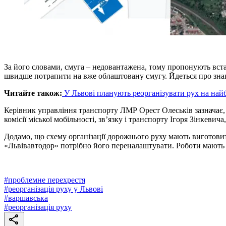
За його словами, смуга – недовантажена, тому пропонують вст
швидше потрапити на вже облаштовану смугу. Йдеться про знак
Читайте також:
У Львові планують реорганізувати рух на най
Керівник управління транспорту ЛМР Орест Олеськів зазначає, щ
комісії міської мобільності, зв’язку і транспорту Ігоря Зінкевич
Додамо, що схему організації дорожнього руху мають виготовит
«Львівавтодор» потрібно його переналаштувати. Роботи мають 
#
проблемне перехрестя
#
реорганізація руху у Львові
#
варшавська
#
реорганізація руху