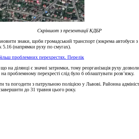
Скріншот з презентації КДБР
ановити знаки, щоби громадський транспорт (зокрема автобуси з
 5.16 (напрямки руху по смугах).
більш проблемних перехрестях. Перелік
о на ділянці є значні затримки, тому реорганізація руху дозволи
а, на проблемному перехресті слід було б облаштувати розв’язку.
и та погодити з патрульною поліцією у Львові. Районна адмініст
завершити до 31 травня цього року.