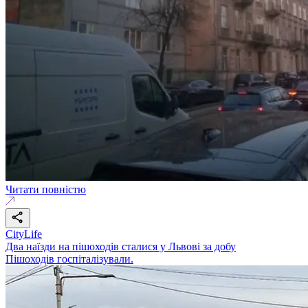
Читати повністю
CityLife
Два наїзди на пішоходів сталися у Львові за добу
Пішоходів госпіталізували.