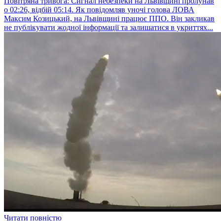
Повітряна тривога: Сигнал небезпеки на Львівщині пролунав
о 02:26, відбій 05:14. Як повідомляв уночі голова ЛОВА
Максим Козицький, на Львівщині працює ППО. Він закликав
не публікувати жодної інформації та залишатися в укриттях...
Читати повністю