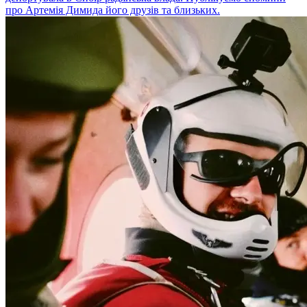
про Артемія Димида його друзів та близьких.