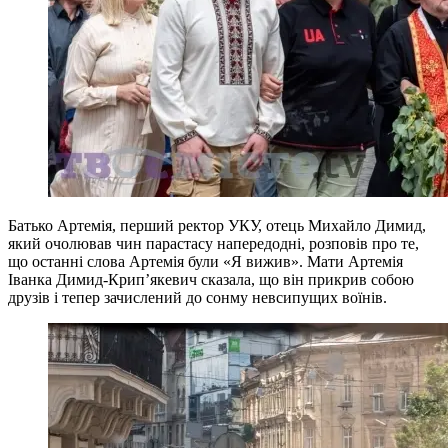
Батько Артемія, перший ректор УКУ, отець Михайло Димид,
який очолював чин парастасу напередодні, розповів про те,
що останні слова Артемія були «Я вижив». Мати Артемія
Іванка Димид-Крип’якевич сказала, що він прикрив собою
друзів і тепер зачислений до сонму невсипущих воїнів.