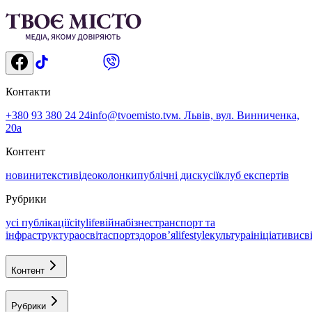
Контакти
+380 93 380 24 24
info@tvoemisto.tv
м. Львів, вул. Винниченка,
20а
Контент
новини
тексти
відео
колонки
публічні дискусії
клуб експертів
Рубрики
усі публікації
citylife
війна
бізнес
транспорт та
інфраструктура
освіта
спорт
здоровʼя
lifestyle
культура
ініціативи
св
Контент
Рубрики