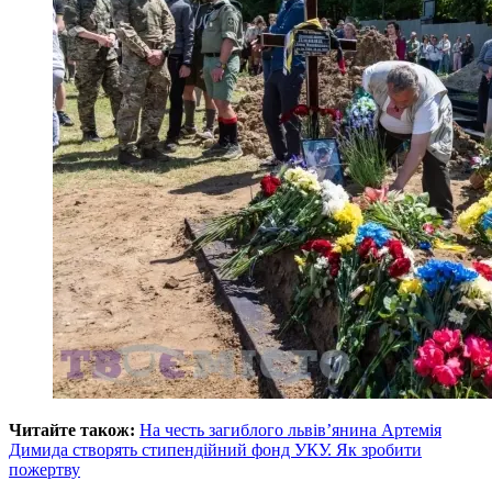
Читайте також:
На честь загиблого львів’янина Артемія
Димида створять стипендійний фонд УКУ. Як зробити
пожертву