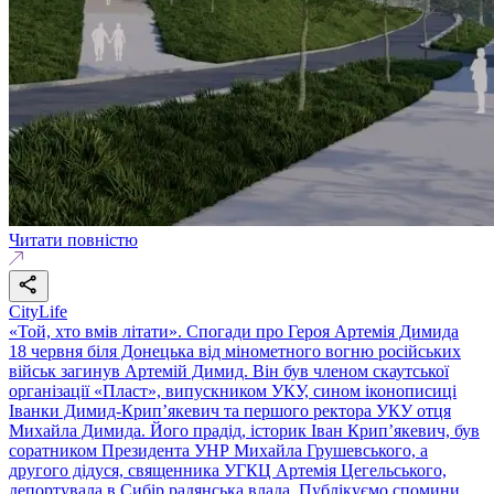
Читати повністю
CityLife
«Той, хто вмів літати». Спогади про Героя Артемія Димида
18 червня біля Донецька від мінометного вогню російських
військ загинув Артемій Димид. Він був членом скаутської
організації «Пласт», випускником УКУ, сином іконописиці
Іванки Димид-Крип’якевич та першого ректора УКУ отця
Михайла Димида. Його прадід, історик Іван Крип’якевич, був
соратником Президента УНР Михайла Грушевського, а
другого дідуся, священника УГКЦ Артемія Цегельського,
депортувала в Сибір радянська влада. Публікуємо спомини