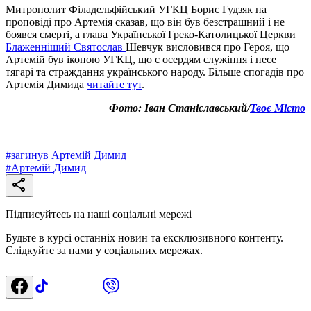
Митрополит Філадельфійський УГКЦ Борис Гудзяк на
проповіді про Артемія сказав, що він був безстрашний і не
боявся смерті, а глава Української Греко-Католицької Церкви
Блаженніший Святослав
Шевчук висловився про Героя, що
Артемій був іконою УГКЦ, що є осердям служіння і несе
тягарі та страждання українського народу. Більше спогадів про
Артемія Димида
читайте тут
.
Фото: Іван Станіславський/
Твоє Місто
#
загинув Артемій Димид
#
Артемій Димид
Підписуйтесь на наші соціальні мережі
Будьте в курсі останніх новин та ексклюзивного контенту.
Слідкуйте за нами у соціальних мережах.