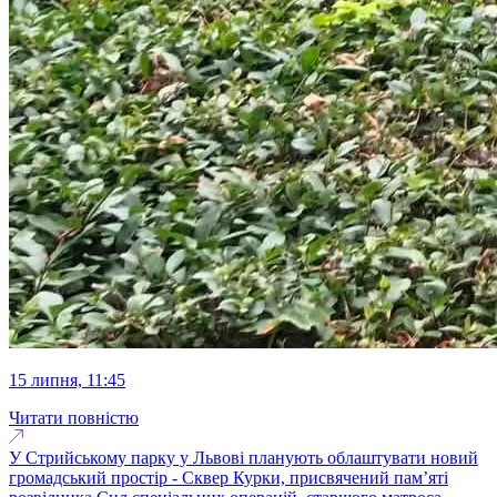
15 липня, 11:45
Читати повністю
У Стрийському парку у Львові планують облаштувати новий
громадський простір - Сквер Курки, присвячений пам’яті