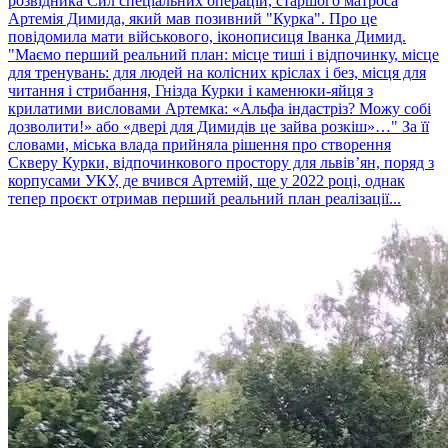
розвідника Сил спеціальних операцій, старшого матроса
Артемія Димида, який мав позивний "Курка". Про це
повідомила мати військового, іконописиця Іванка Димид.
"Маємо перший реальний план: місце тиші і відпочинку, місце
для тренувань: для людей на колісних кріслах і без, місця для
читання і стрибання, Гнізда Курки і каменюки-яйця з
крилатими висловами Артемка: «Альфа індастріз? Можу собі
дозволити!» або «двері для Димидів це зайва розкіш»…" За її
словами, міська влада прийняла рішення про створення
Скверу Курки, відпочинкового простору для львівʼян, поряд з
корпусами УКУ, де вчився Артемій, ще у 2022 році, однак
тепер проєкт отримав перший реальний план реалізації...