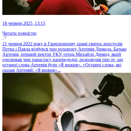
18 червня 2025, 13:15
Читати повністю
21 червня 2022 року в Гарнізонному храмі святих апостолів
Петра і Павла відбувся чин похорону Артемія Димида. Батько
Артемія, перший ректор УКУ, отець Михайло Димид, який
очолював чин парастасу напередодні, розповідав про те, що
останні слова Артемія були «Я вижив». «Останні слова, які
сказав Артемій: «Я вижив»...