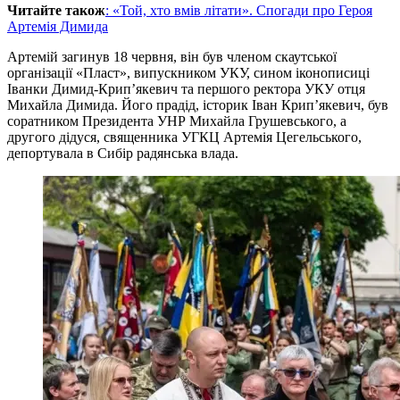
Читайте також
: «Той, хто вмів літати». Спогади про Героя
Артемія Димида
Артемій загинув 18 червня, він був членом скаутської
організації «Пласт», випускником УКУ, сином іконописиці
Іванки Димид-Крип’якевич та першого ректора УКУ отця
Михайла Димида. Його прадід, історик Іван Крип’якевич, був
соратником Президента УНР Михайла Грушевського, а
другого дідуся, священника УГКЦ Артемія Цегельського,
депортувала в Сибір радянська влада.