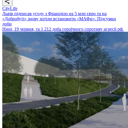
CityLife
Львів підписав угоду з Францією на 5 млн євро та на
«Добробуті» знову хотіли встановити «МАФи». Підсумки
доби
Нині, 19 червня, та 1 212 доба героїчного спротиву агресії рф.