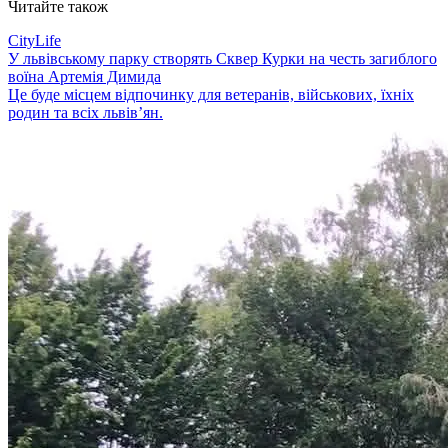
Читайте також
CityLife
У львівському парку створять Сквер Курки на честь загиблого
воїна Артемія Димида
Це буде місцем відпочинку для ветеранів, військових, їхніх
родин та всіх львів’ян.