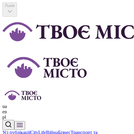
Львів
ua
en
pl
Усі публікації
CityLife
Війна
Бізнес
Транспорт та