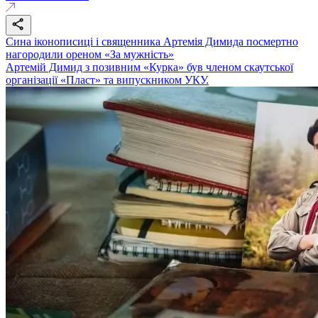
Сина іконописиці і священника Артемія Димида посмертно
нагородили ореном «За мужність»
Артемій Димид з позивним «Курка» був членом скаутської
організації «Пласт» та випускником УКУ.