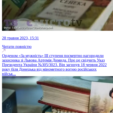
28 травня 2023, 15:31
Читати повністю
Орденом «За мужність» ІІІ ступеня посмертно нагородили
захисника зі Львова Артемія Димида. Про це свідчить Указ
Президента України №305/3023. Він загинув 18 червня 2022
року біля Донецька від мінометного вогню російських
військ...