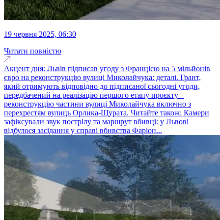
19 червня 2025, 06:30
Читати повністю
Акцент дня: Львів підписав угоду з Францією на 5 мільйонів
євро на реконструкцію вулиці Миколайчука: деталі. Грант,
який отримують відповідно до підписаної сьогодні угоди,
передбачений на реалізацію першого етапу проєкту –
реконструкцію частини вулиці Миколайчука включно з
перехрестям вулиць Орлика-Щурата. Читайте також: Камери
зафіксували звук пострілу та маршрут вбивці: у Львові
відбулося засідання у справі вбивства Фаріон...