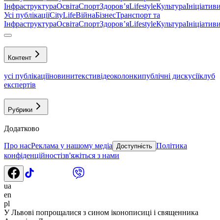
Інфраструктура
Освіта
Спорт
Здоровʼя
Lifestyle
Культура
Ініціатив
Усі публікації
CityLife
Війна
Бізнес
Транспорт та
Інфраструктура
Освіта
Спорт
Здоровʼя
Lifestyle
Культура
Ініціатив
Контент
усі публікації
новини
тексти
відео
колонки
публічні дискусії
клуб
експертів
Рубрики
Додатково
Про нас
Реклама у нашому медіа
Політика
Доступність
конфіденційності
зв'яжіться з нами
ua
en
pl
У Львові попрощалися з сином іконописиці і священника