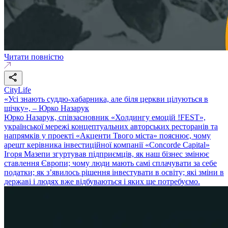
Читати повністю
CityLife
«Усі знають суддю-хабарника, але біля церкви цілуються в
щічку», – Юрко Назарук
Юрко Назарук, співзасновник «Холдингу емоцій !FEST»,
української мережі концептуальних авторських ресторанів та
напрямків у проекті «Акценти Твого міста» пояснює, чому
арешт керівника інвестиційної компанії «Concorde Capital»
Ігоря Мазепи згуртував підприємців, як наш бізнес змінює
ставлення Європи; чому люди мають самі сплачувати за себе
податки; як з’явилось рішення інвестувати в освіту; які зміни в
державі і людях вже відбуваються і яких ще потребуємо.