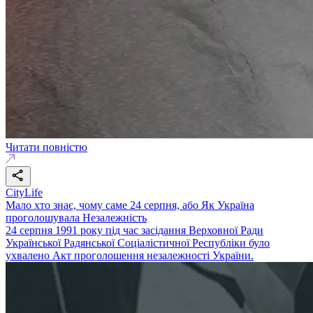
Читати повністю
CityLife
Мало хто знає, чому саме 24 серпня, або Як Україна
проголошувала Незалежність
24 серпня 1991 року під час засідання Верховної Ради
Української Радянської Соціалістичної Республіки було
ухвалено Акт проголошення незалежності України.