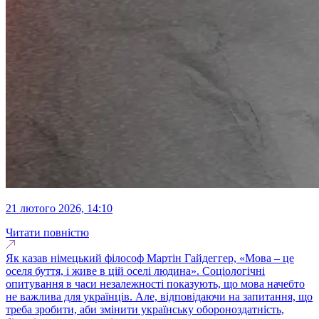
21 лютого 2026, 14:10
Читати повністю
Як казав німецький філософ Мартін Гайдеггер, «Мова – це
оселя буття, і живе в цій оселі людина». Соціологічні
опитування в часи незалежності показують, що мова начебто
не важлива для українців. Але, відповідаючи на запитання, що
треба зробити, аби змінити українську обороноздатність,