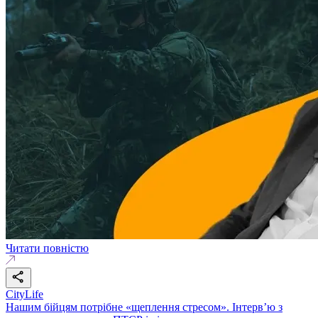
Читати повністю
CityLife
Нашим бійцям потрібне «щеплення стресом». Інтерв’ю з