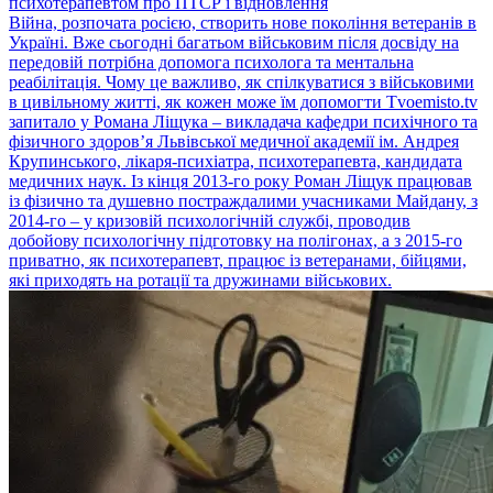
психотерапевтом про ПТСР і відновлення
Війна, розпочата росією, створить нове покоління ветеранів в
Україні. Вже сьогодні багатьом військовим після досвіду на
передовій потрібна допомога психолога та ментальна
реабілітація. Чому це важливо, як спілкуватися з військовими
в цивільному житті, як кожен може їм допомогти Тvoemisto.tv
запитало у Романа Ліщука – викладача кафедри психічного та
фізичного здоров’я Львівської медичної академії ім. Андрея
Крупинського, лікаря-психіатра, психотерапевта, кандидата
медичних наук. Із кінця 2013-го року Роман Ліщук працював
із фізично та душевно постраждалими учасниками Майдану, з
2014-го – у кризовій психологічній службі, проводив
добойову психологічну підготовку на полігонах, а з 2015-го
приватно, як психотерапевт, працює із ветеранами, бійцями,
які приходять на ротації та дружинами військових.