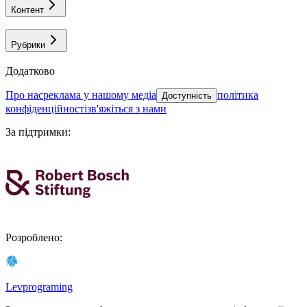
Контент
Рубрики
Додатково
про нас
реклама у нашому медіа
політика
Доступність
конфіденційності
зв'яжіться з нами
За підтримки
:
Розроблено
:
Levprograming