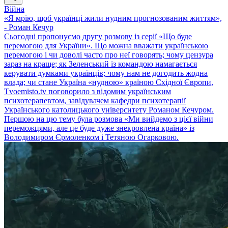
Війна
«Я мрію, щоб українці жили нудним прогнозованим життям»,
- Роман Кечур
Сьогодні пропонуємо другу розмову із серії «Що буде
перемогою для України». Що можна вважати українською
перемогою і чи доволі часто про неї говорять; чому цензура
зараз на краще; як Зеленський із командою намагається
керувати думками українців; чому нам не догодить жодна
влада; чи стане Україна «нудною» країною Східної Європи,
Tvoemisto.tv поговорило з відомим українським
психотерапевтом, завідувачем кафедри психотерапії
Українського католицького університету Романом Кечуром.
Першою на цю тему була розмова «Ми вийдемо з цієї війни
переможцями, але це буде дуже знекровлена країна» із
Володимиром Єрмоленком і Тетяною Огарковою.