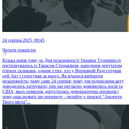
24 серпня 2025, 09:45
Читати повністю
Кілька років тому до Дня незалежності України Tvoemisto.tv
поспілкувалось із Тарасом Стецьківом, народним депутатом
п'ятьох скликань, одним з тих, хто у Верховній Раді готував
цей Акт і голосував за нього. Як вдалося вибороти
незалежність; чому саме 24 серпня; чому для підписання акту
доводилось хитрувати; про що негласно домовились росія та
США; яких помилок допустилась демократична опозиція і
чому наш розквіт ще попереду - читайте у проєкті “Акценти
Твого міста”...