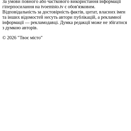
За умови повного або часткового використання iнформацiї
гіперпосилання на tvoemisto.tv є обов'язковим.
Відповідальність за достовірність фактів, цитат, власних імен
та інших відомостей несуть автори публікацій, а рекламної
інформації — рекламодавці. Думка редакцiї може не збiгатися
з думкою авторiв.
©
2026
"
Твоє місто
"