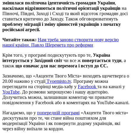
змінилася політична ідентичність громадян України
,
наскільки відрізняються політичні орієнтації українців
на
Півночі, Півдні, Заході і Сході та який відсоток громадян досі
ставиться критично до Заходу. Також обговорюватимуть
проблему міграції і зміну цінностей українців з початку
російської агресії.
Читайте також:
Нам треба заново створити нову версію
нашої країни. Павло Шеремета про реформи
Крім того, у програмі подискутують про те,
Україна
інтегрується у Західний світ
чи все ж
повертається туди
, а
також
що означає для нас перемога і вступ до ЄС.
Зазначимо, що «Акценти Твого Міста» виходять щочетверга о
20.00 наживо у студії
Tvoemisto.tv
. Програму можна
переглядати на сторінці медіа-хабу у
Facebook
та на каналі у
YouTube
. До розмови запрошуємо і нашу аудиторію.
Долучитись можна, залишивши коментар чи приватне
повідомлення у Facebook або в коментарях на YouTube-каналі.
Нагадаємо, що у
попередній програмі
«Акценти Твого міста»
дискутували про те, чи стане війна поштовхом для
модернізації України і як повернути додому українців, які
через війну виїхали за кордон.