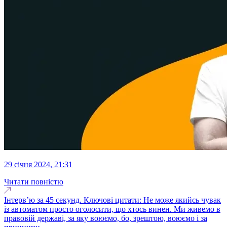
29 січня 2024, 21:31
Читати повністю
Інтерв’ю за 45 секунд. Ключові цитати: Не може якийсь чувак
із автоматом просто оголосити, що хтось винен. Ми живемо в
правовій державі, за яку воюємо, бо, зрештою, воюємо і за