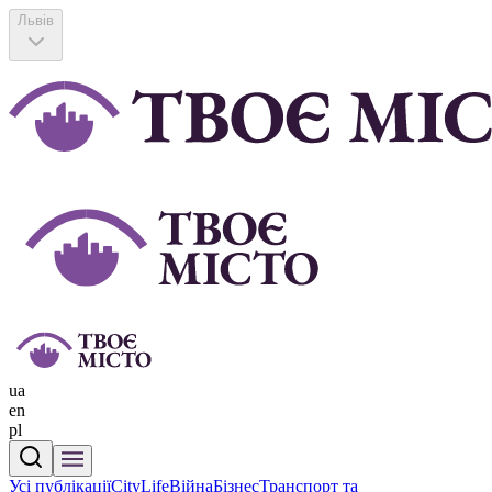
Львів
ua
en
pl
Усі публікації
CityLife
Війна
Бізнес
Транспорт та