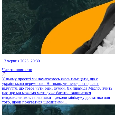
13 червня 2023, 20:30
Читати повністю
У цьому проєкті ми намагаємось якось намацати, що є
українською перемогою. Не знаю, чи передчасно, але є
відчуття, що треба чути різні думки. Як піраміда Маслоу вчить
нас, що ми можемо мати дуже багато і залишатися
невдоволеними, та навпаки – деколи мінімуму достатньо для
того, щоби почуватися щасливими...