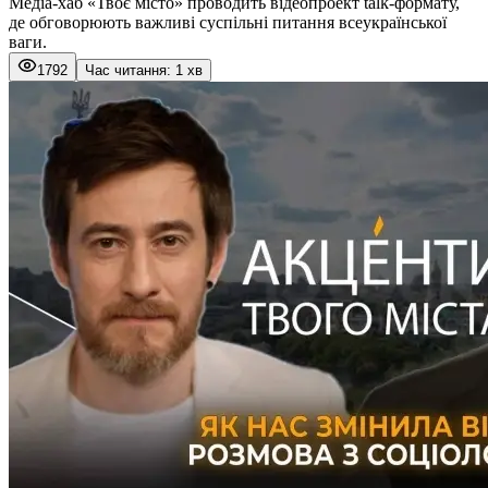
Медіа-хаб «
Твоє місто
» проводить відеопроект talk-формату,
де обговорюють важливі суспільні питання всеукраїнської
ваги.
1792
Час читання: 1 хв