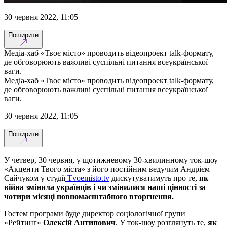
30 червня 2022, 11:05
Поширити
Медіа-хаб «Твоє місто» проводить відеопроект talk-формату,
де обговорюють важливі суспільні питання всеукраїнської
ваги.
Медіа-хаб «Твоє місто» проводить відеопроект talk-формату,
де обговорюють важливі суспільні питання всеукраїнської
ваги.
30 червня 2022, 11:05
Поширити
У четвер, 30 червня, у щотижневому 30-хвилинному ток-шоу
«Акценти Твого міста» з його постійним ведучим Андрієм
Сайчуком у студії
Tvoemisto.tv
дискутуватимуть про те,
як
війна змінила українців і чи змінилися наші цінності за
чотири місяці повномасштабного вторгнення.
Гостем програми буде директор соціологічної групи
«Рейтинг»
Олексій Антипович
. У ток-шоу розглянуть те,
як