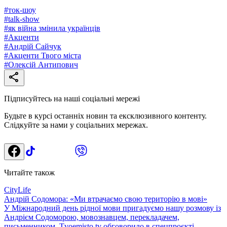
#
ток-шоу
#
talk-show
#
як війна змінила українців
#
Акценти
#
Андрій Сайчук
#
Акценти Твого міста
#
Олексій Антипович
Підписуйтесь на наші соціальні мережі
Будьте в курсі останніх новин та ексклюзивного контенту.
Слідкуйте за нами у соціальних мережах.
Читайте також
CityLife
Андрій Содомора: «Ми втрачаємо свою територію в мові»
У Міжнародний день рідної мови пригадуємо нашу розмову із
Андрієм Содоморою, мовознавцем, перекладачем,
письменником. Тvoemisto.tv обговорило в спецпроєкті