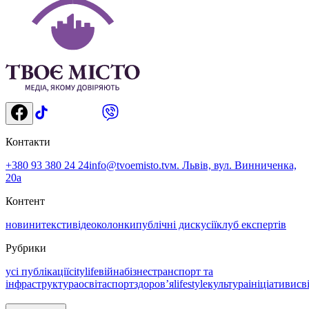
Контакти
+380 93 380 24 24
info@tvoemisto.tv
м. Львів, вул. Винниченка,
20а
Контент
новини
тексти
відео
колонки
публічні дискусії
клуб експертів
Рубрики
усі публікації
citylife
війна
бізнес
транспорт та
інфраструктура
освіта
спорт
здоровʼя
lifestyle
культура
ініціативи
св