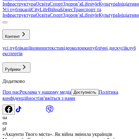
Інфраструктура
Освіта
Спорт
Здоровʼя
Lifestyle
Культура
Ініціатив
Усі публікації
CityLife
Війна
Бізнес
Транспорт та
Інфраструктура
Освіта
Спорт
Здоровʼя
Lifestyle
Культура
Ініціатив
Контент
усі публікації
новини
тексти
відео
колонки
публічні дискусії
клуб
експертів
Рубрики
Додатково
Про нас
Реклама у нашому медіа
Політика
Доступність
конфіденційності
зв'яжіться з нами
ua
en
pl
«Акценти Твого міста». Як війна змінила українців