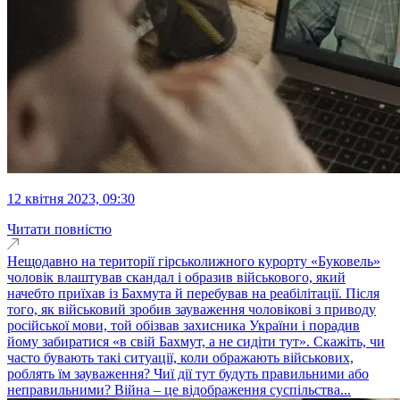
12 квітня 2023, 09:30
Читати повністю
Нещодавно на території гірськолижного курорту «Буковель»
чоловік влаштував скандал і образив військового, який
начебто приїхав із Бахмута й перебував на реабілітації. Після
того, як військовий зробив зауваження чоловікові з приводу
російської мови, той обізвав захисника України і порадив
йому забиратися «в свій Бахмут, а не сидіти тут». Скажіть, чи
часто бувають такі ситуації, коли ображають військових,
роблять їм зауваження? Чиї дії тут будуть правильними або
неправильними? Війна – це відображення суспільства...