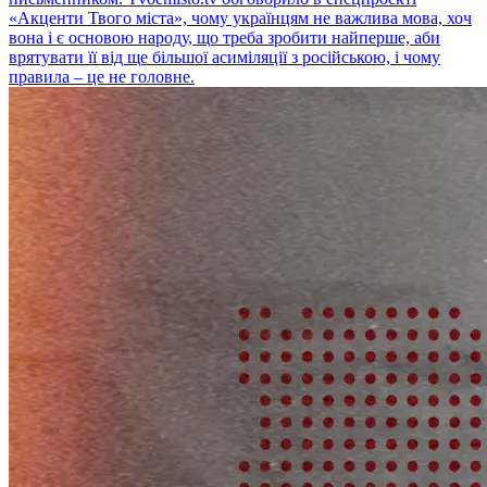
«Акценти Твого міста», чому українцям не важлива мова, хоч
вона і є основою народу, що треба зробити найперше, аби
врятувати її від ще більшої асиміляції з російською, і чому
правила – це не головне.