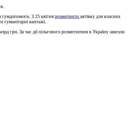
я.
я гумдопомоги. З 25 квітня
розмитнити
автівку для власних
и гуманітарні вантажі.
д грн. За час дії пільгового розмитнення в Україну завезли