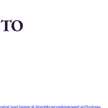
світа
Спорт
Здоровʼя
Lifestyle
Культура
Ініціативи
Світ
Політика