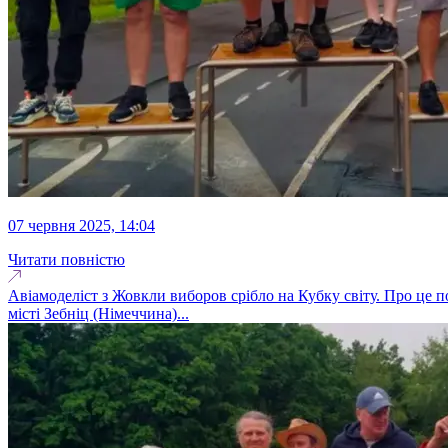
07 червня 2025, 14:04
Читати повністю
Авіамоделіст з Жовкли виборов срібло на Кубку світу. Про це п
місті Зебніц (Німеччина)...