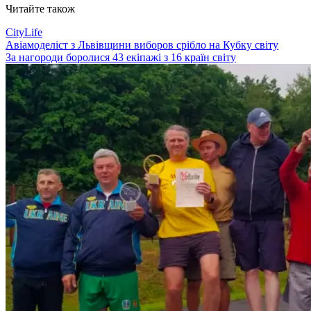
Читайте також
CityLife
Авіамоделіст з Львівщини виборов срібло на Кубку світу
За нагороди боролися 43 екіпажі з 16 країн світу