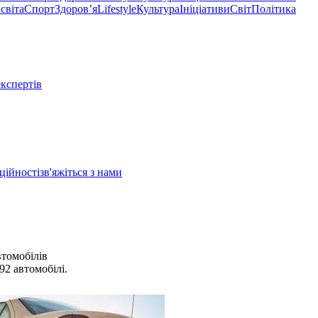
світа
Спорт
Здоровʼя
Lifestyle
Культура
Ініціативи
Світ
Політика
експертів
ційності
зв'яжіться з нами
втомобілів
92 автомобілі.