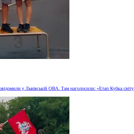
овідомили у Львівській ОВА. Там наголосили: «Етап Кубка світу з