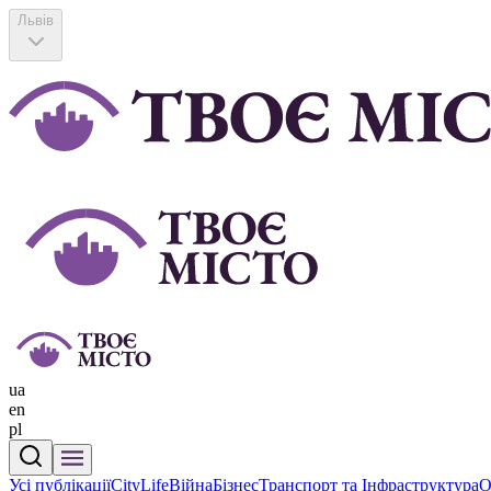
Львів
ua
en
pl
Усі публікації
CityLife
Війна
Бізнес
Транспорт та Інфраструктура
О