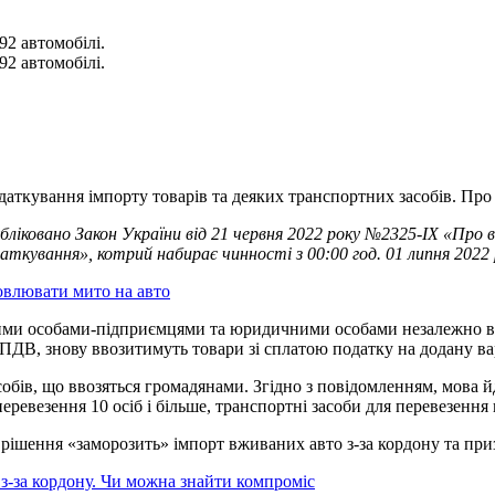
92 автомобілі.
92 автомобілі.
одаткування імпорту товарів та деяких транспортних засобів. Про
публіковано Закон України від 21 червня 2022 року №2325-ІХ «Про
аткування», котрий набирає чинності з 00:00 год. 01 липня 2022 
новлювати мито на авто
ними особами-підприємцями та юридичними особами незалежно ві
и ПДВ, знову ввозитимуть товари зі сплатою податку на додану ва
бів, що ввозяться громадянами. Згідно з повідомленням, мова йде
еревезення 10 осіб i більше, транспортні засоби для перевезення 
рішення «заморозить» імпорт вживаних авто з-за кордону та призв
 з-за кордону. Чи можна знайти компроміс