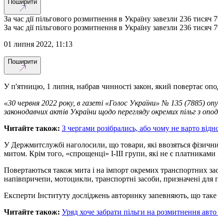
Поширити
За час дії пільгового розмитнення в Україну завезли 236 тисяч 7
За час дії пільгового розмитнення в Україну завезли 236 тисяч 7
01 липня 2022, 11:13
Поширити
У п'ятницю, 1 липня, набрав чинності закон, який повертає оп
«30 червня 2022 року, в газеті «Голос України» № 135 (7885) о
законодавчих актів України щодо перегляду окремих пільг з опод
Читайте також:
З чергами розібрались, або чому не варто від
У Держмитслужбі наголосили, що товари, які ввозяться фізич
митом. Крім того, «спрощенці» І-ІІІ групи, які не є платникам
Повертаються також мита і на імпорт окремих транспортних засо
напівпричепи, мотоцикли, транспортні засоби, призначені для п
Експерти Інституту досліджень авторинку запевняють, що таке 
Читайте також:
Уряд хоче забрати пільги на розмитнення авто