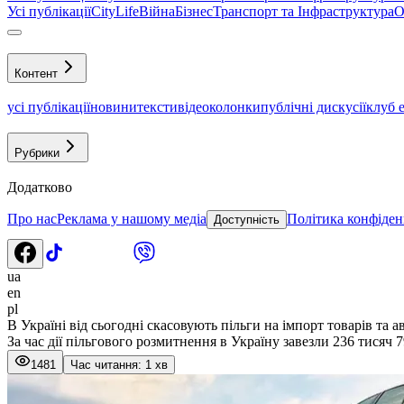
Усі публікації
CityLife
Війна
Бізнес
Транспорт та Інфраструктура
О
Контент
усі публікації
новини
тексти
відео
колонки
публічні дискусії
клуб 
Рубрики
Додатково
Про нас
Реклама у нашому медіа
Політика конфіден
Доступність
ua
en
pl
В Україні від сьогодні скасовують пільги на імпорт товарів та а
За час дії пільгового розмитнення в Україну завезли 236 тисяч 7
1481
Час читання: 1 хв