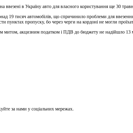
на ввезені в Україну авто для власного користування ще 30 травн
понад 19 тисяч автомобілів, що спричинило проблеми для ввезенн
и пунктах пропуску, бо через черги на кордоні не могли проїхат
м митом, акцизним податком і ПДВ до бюджету не надійшло 13 млр
куйте за нами у соціальних мережах.