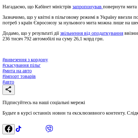
Нагадаємо, що Кабінет міністрів
запропонував
повернути мита 
Зазначимо, що у квітні в пільговому режимі в Україну ввезли 
потреб з країн Євросоюзу за нульового мита можна лише на шест
Додамо, що у результаті дії
звільнення від оподаткування
ввізни
236 тисяч 792 автомобілі на суму 26,1 млрд грн.
#
вивезення з кордону
#
скасування пільг
#
мита на авто
#
імпорт товарів
#
авто
Підписуйтесь на наші соціальні мережі
Будьте в курсі останніх новин та ексклюзивного контенту. Слід