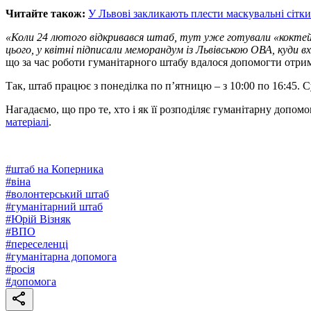
Читайте також:
У Львові закликають плести маскувальні сітк
«Коли 24 лютого відкривався штаб, тут уже готували «коктейлі
цього, у квітні підписали меморандум із Львівською ОВА, куди в
що за час роботи гуманітарного штабу вдалося допомогти отри
Так, штаб працює з понеділка по п’ятницю – з 10:00 по 16:45. Су
Нагадаємо, що про те, хто і як її розподіляє гуманітарну допомо
матеріалі
.
#
штаб на Коперника
#
віна
#
волонтерський штаб
#
гуманітарний штаб
#
Юрій Візняк
#
ВПО
#
переселенці
#
гуманітарна допомога
#
росія
#
допомога