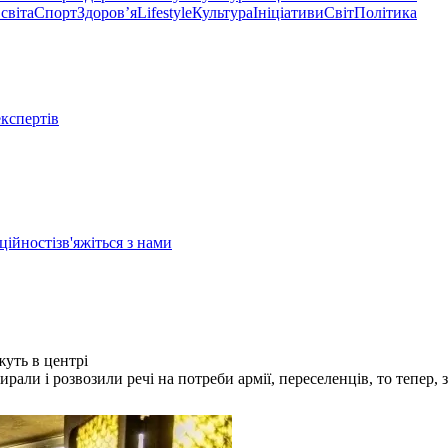
світа
Спорт
Здоровʼя
Lifestyle
Культура
Ініціативи
Світ
Політика
експертів
ційності
зв'яжіться з нами
уть в центрі
али і розвозили речі на потреби армії, переселенців, то тепер, 