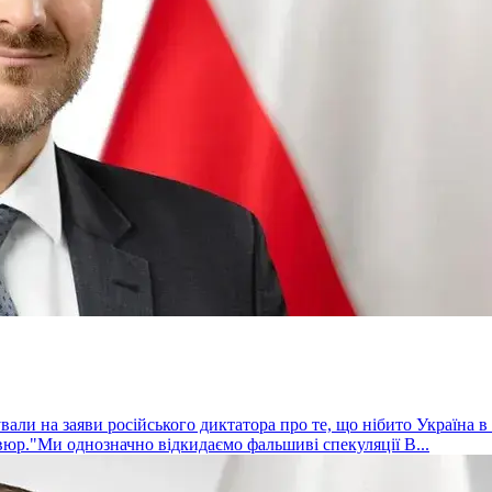
ли на заяви російського диктатора про те, що нібито Україна в м
юр."Ми однозначно відкидаємо фальшиві спекуляції В...