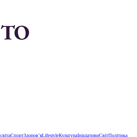
світа
Спорт
Здоровʼя
Lifestyle
Культура
Ініціативи
Світ
Політика