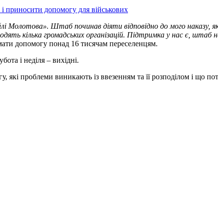
и і приносити допомогу для військових
 Молотова». Штаб починав діяти відповідно до мого наказу, як к
ходять кілька громадських організацій. Підтримка у нас є, штаб н
мати допомогу понад 16 тисячам переселенцям.
бота і неділя – вихідні.
гу, які проблеми виникають із ввезенням та її розподілом і що по