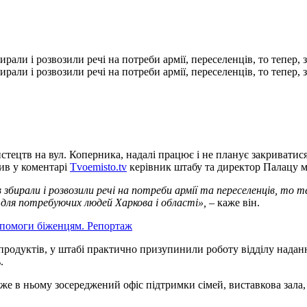
али і розвозили речі на потреби армії, переселенців, то тепер, 
али і розвозили речі на потреби армії, переселенців, то тепер, 
тецтв на вул. Коперника, надалі працює і не планує закриватис
мив у коментарі
Tvoemisto.tv
керівник штабу та директор Палацу м
ирали і розвозили речі на потреби армії та переселенців, то те
 для потребуючих людей Харкова і області»,
– каже він.
опомоги біженцям. Репортаж
я продуктів, у штабі практично призупинили роботу відділу над
.
же в ньому зосереджений офіс підтримки сімей, виставкова зала,