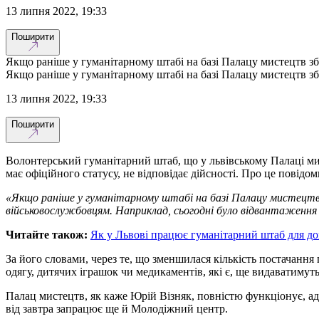
13 липня 2022, 19:33
Поширити
Якщо раніше у гуманітарному штабі на базі Палацу мистецтв збир
Якщо раніше у гуманітарному штабі на базі Палацу мистецтв збир
13 липня 2022, 19:33
Поширити
Волонтерський гуманітарний штаб, що у львівському Палаці мис
має офіційного статусу, не відповідає дійсності. Про це повідо
«Якщо раніше у гуманітарному штабі на базі Палацу мистецтв зб
військовослужбовцям. Наприклад, сьогодні було відвантаження
Читайте також:
Як у Львові працює гуманітарний штаб для д
За його словами, через те, що зменшилася кількість постачанн
одягу, дитячих іграшок чи медикаментів, які є, ще видаватимуть
Палац мистецтв, як каже Юрій Візняк, повністю функціонує, ад
від завтра запрацює ще й Молодіжний центр.