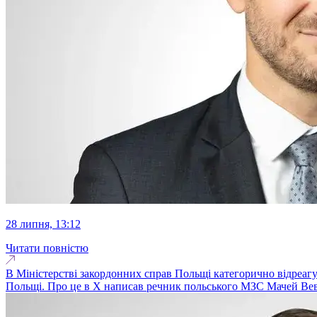
28 липня, 13:12
Читати повністю
В Міністерстві закордонних справ Польщі категорично відреагува
Польщі. Про це в Х написав речник польського МЗС Мачей Вев