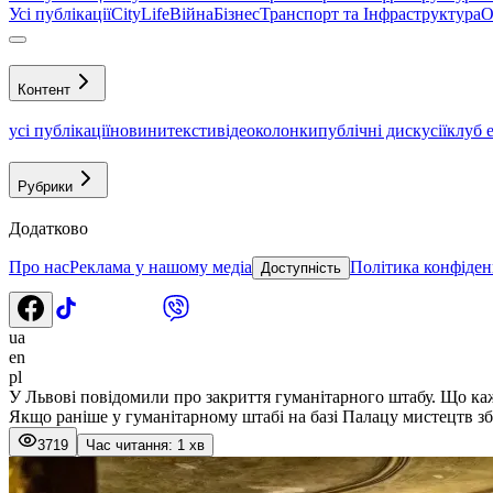
Усі публікації
CityLife
Війна
Бізнес
Транспорт та Інфраструктура
О
Контент
усі публікації
новини
тексти
відео
колонки
публічні дискусії
клуб 
Рубрики
Додатково
Про нас
Реклама у нашому медіа
Політика конфіден
Доступність
ua
en
pl
У Львові повідомили про закриття гуманітарного штабу. Що каж
Якщо раніше у гуманітарному штабі на базі Палацу мистецтв збир
3719
Час читання: 1 хв