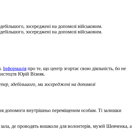
здебільшого, зосереджені на допомозі військовим.
здебільшого, зосереджені на допомозі військовим.
я.
Інформація
про те, що центр згортає свою діяльність, бо не
истецтв Юрій Візняк.
пер, здебільшого, ми зосереджені на допомозі
ання допомоги внутрішньо переміщеним особам. Ті залишки
 зала, де проводять вишколи для волонтерів, музей Шевченка, а