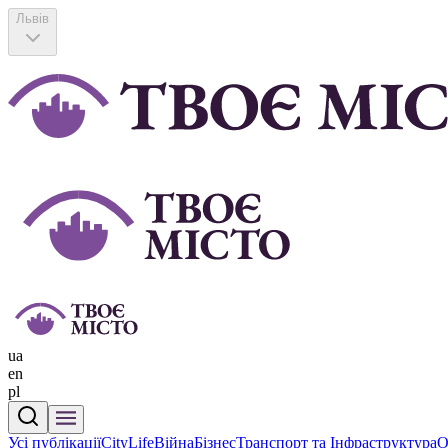
Львів
ua
en
pl
Усі публікації
CityLife
Війна
Бізнес
Транспорт та Інфраструктура
О