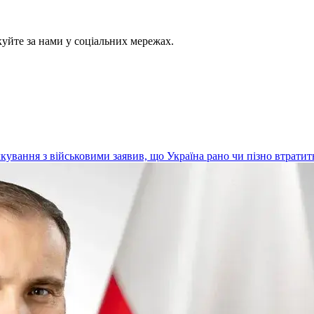
куйте за нами у соціальних мережах.
кування з військовими заявив, що Україна рано чи пізно втратить 