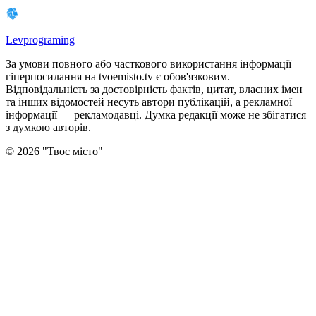
Levprograming
За умови повного або часткового використання iнформацiї
гіперпосилання на tvoemisto.tv є обов'язковим.
Відповідальність за достовірність фактів, цитат, власних імен
та інших відомостей несуть автори публікацій, а рекламної
інформації — рекламодавці. Думка редакцiї може не збiгатися
з думкою авторiв.
©
2026
"
Твоє місто
"