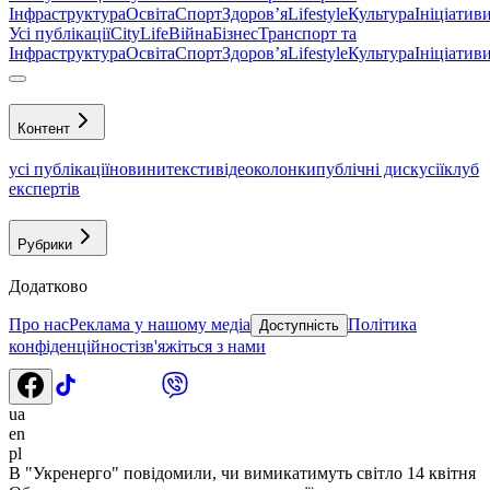
Інфраструктура
Освіта
Спорт
Здоровʼя
Lifestyle
Культура
Ініціатив
Усі публікації
CityLife
Війна
Бізнес
Транспорт та
Інфраструктура
Освіта
Спорт
Здоровʼя
Lifestyle
Культура
Ініціатив
Контент
усі публікації
новини
тексти
відео
колонки
публічні дискусії
клуб
експертів
Рубрики
Додатково
Про нас
Реклама у нашому медіа
Політика
Доступність
конфіденційності
зв'яжіться з нами
ua
en
pl
В "Укренерго" повідомили, чи вимикатимуть світло 14 квітня