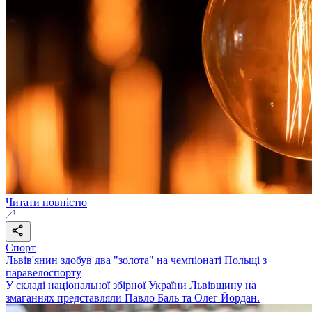
Читати повністю
Спорт
Львів'янин здобув два "золота" на чемпіонаті Польщі з
паравелоспорту
У складі національної збірної України Львівщину на
змаганнях представляли Павло Баль та Олег Йордан.