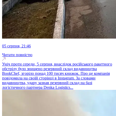
05 серпня, 21:46
Читати повністю
Уніч проти середи, 5 серпня, внаслідок російського ракетного
обстрілу було знищено резервний склад видавництва
BookChef, згоріло понад 100 тисяч книжок. Про це компанія
повідомила на своїй сторінці в Instagram. За словами
видавництва, удару зазнав резервний склад на базі
логістичного партнера Denka Logistics...