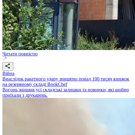
Читати повністю
Війна
Внаслідок ракетного удару знищено понад 100 тисяч книжок
на резервному складі BookChef
Вогонь знищив усі складські залишки та новинки, які щойно
приїхали з друкарень.