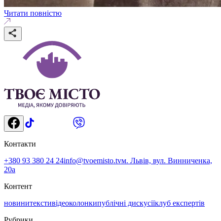
Читати повністю
Контакти
+380 93 380 24 24
info@tvoemisto.tv
м. Львів, вул. Винниченка,
20а
Контент
новини
тексти
відео
колонки
публічні дискусії
клуб експертів
Рубрики