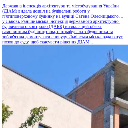
Державна інспекція архітектури та містобудування України
(ДІАМ) видала дозвіл на будівельні роботи у
п'ятиповерховому будинку на вулиці Євгена Олесницького, 1
у Львові. Раніше міська інспекція державного архітектурно-
будівельного контролю (ДАБК) визнала цей об'єкт
самочинним будівництвом, оштрафувала забудовника та
зобов'язала демонтувати споруду. Львівська міська рада готує
позов до суду, щоб скасувати рішення ДІАМ...