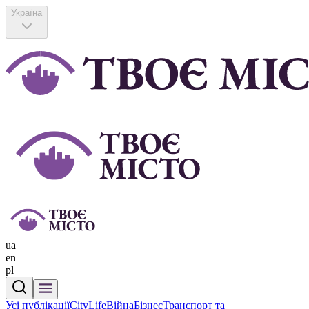
Україна
ua
en
pl
Усі публікації
CityLife
Війна
Бізнес
Транспорт та