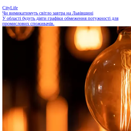
CityLife
Чи вимикатимуть світло завтра на Львівщині
У області будуть діяти графіки обмеження потужності для
промислових споживачів.