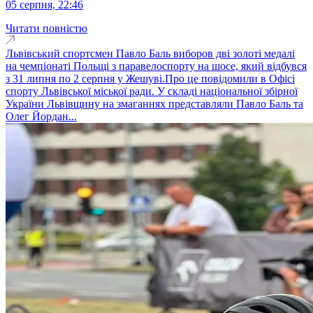
05 серпня, 22:46
Читати повністю
Львівський спортсмен Павло Баль виборов дві золоті медалі
на чемпіонаті Польщі з паравелоспорту на шосе, який відбувся
з 31 липня по 2 серпня у Жешуві.Про це повідомили в Офісі
спорту Львівської міської ради. У складі національної збірної
України Львівщину на змаганнях представляли Павло Баль та
Олег Йордан...