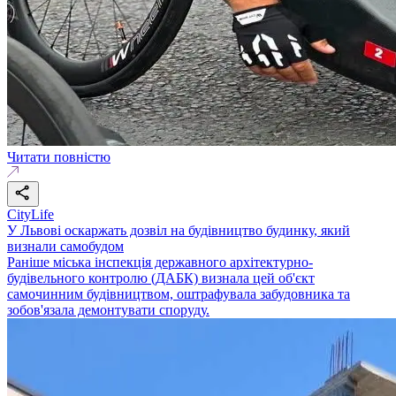
Читати повністю
CityLife
У Львові оскаржать дозвіл на будівництво будинку, який
визнали самобудом
Раніше міська інспекція державного архітектурно-
будівельного контролю (ДАБК) визнала цей об'єкт
самочинним будівництвом, оштрафувала забудовника та
зобов'язала демонтувати споруду.