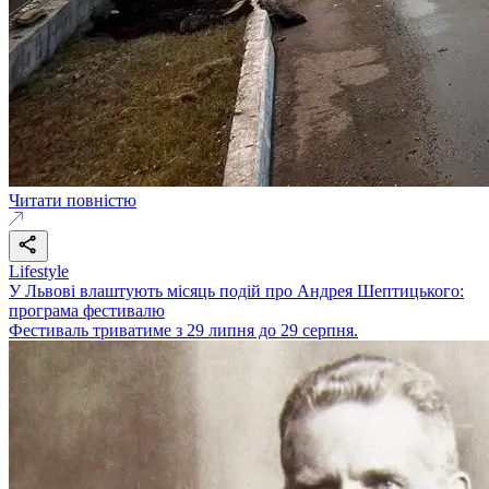
Читати повністю
Lifestyle
У Львові влаштують місяць подій про Андрея Шептицького:
програма фестивалю
Фестиваль триватиме з 29 липня до 29 серпня.