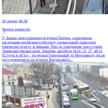
30 липня, 06:30
Читати повністю
У Львові через перекриття вулиці Патона, спричинене
наслідками російського обстрілу, громадський транспорт
тимчасово курсує зі змінами. Про це повідомляє пресслужба
Львівської міської ради. Зокрема, автобуси №14, 21, 27, 48 та
92 їдуть в об’їзд – по вулиці Городоцькій до Мотозаводу, після
чого повертають на вулицю Виговського...