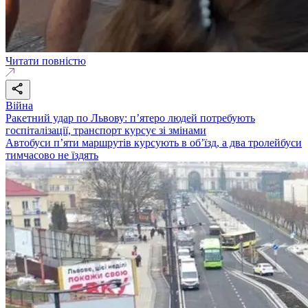
Читати повністю
Війна
Ракетний удар по Львову: п’ятеро людей потребують
госпіталізації, транспорт курсує зі змінами
Автобуси п’яти маршрутів курсують в об’їзд, а два тролейбуси
тимчасово не їздять