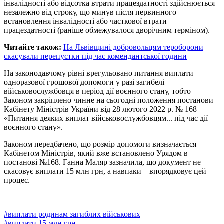
інвалідності або відсотка втрати працездатності здійснюється
незалежно від строку, що минув після первинного
встановлення інвалідності або часткової втрати
працездатності (раніше обмежувалося дворічним терміном).
Читайте також:
На Львівщині добровольцям тероборони
скасували перепустки під час комендантської години
На законодавчому рівні врегульовано питання виплати
одноразової грошової допомоги у разі загибелі
військовослужбовця в період дії воєнного стану, тобто
Законом закріплено чинне на сьогодні положення постанови
Кабінету Міністрів України від 28 лютого 2022 р. № 168
«Питання деяких виплат військовослужбовцям... під час дії
воєнного стану».
Законом передбачено, що розмір допомоги визначається
Кабінетом Міністрів, який вже встановлено Урядом в
постанові №168. Ганна Маляр зазначила, що документ не
скасовує виплати 15 млн грн, а навпаки – впорядковує цей
процес.
#
виплати родинам загиблих військових
#
виплати 15 млн грн