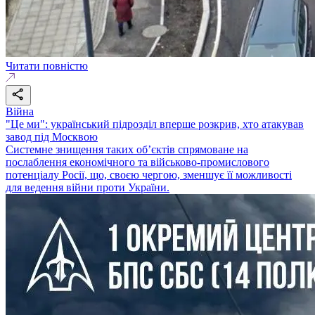
Читати повністю
Війна
"Це ми": український підрозділ вперше розкрив, хто атакував
завод під Москвою
Системне знищення таких об’єктів спрямоване на
послаблення економічного та військово-промислового
потенціалу Росії, що, своєю чергою, зменшує її можливості
для ведення війни проти України.