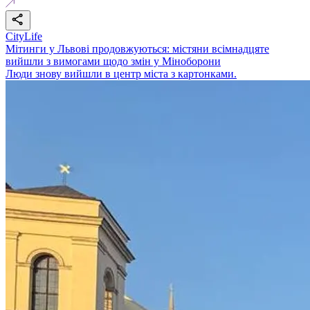
CityLife
Мітинги у Львові продовжуються: містяни всімнадцяте
вийшли з вимогами щодо змін у Міноборони
Люди знову вийшли в центр міста з картонками.