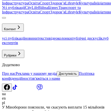
Інфраструктура
Освіта
Спорт
Здоровʼя
Lifestyle
Культура
Ініціатив
Усі публікації
CityLife
Війна
Бізнес
Транспорт та
Інфраструктура
Освіта
Спорт
Здоровʼя
Lifestyle
Культура
Ініціатив
Контент
усі публікації
новини
тексти
відео
колонки
публічні дискусії
клуб
експертів
Рубрики
Додатково
Про нас
Реклама у нашому медіа
Політика
Доступність
конфіденційності
зв'яжіться з нами
ua
en
pl
У Міноборони пояснили, чи скасують виплати 15 мільйонів