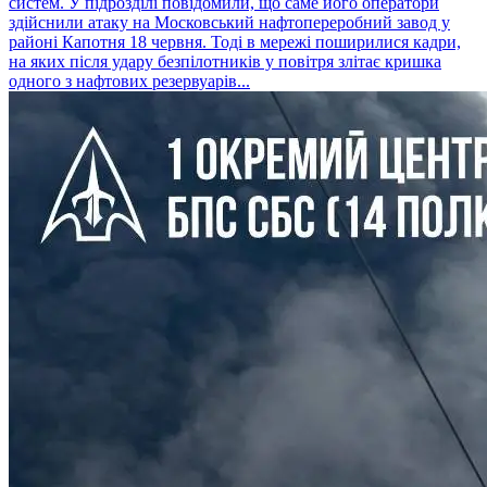
систем. У підрозділі повідомили, що саме його оператори
здійснили атаку на Московський нафтопереробний завод у
районі Капотня 18 червня. Тоді в мережі поширилися кадри,
на яких після удару безпілотників у повітря злітає кришка
одного з нафтових резервуарів...