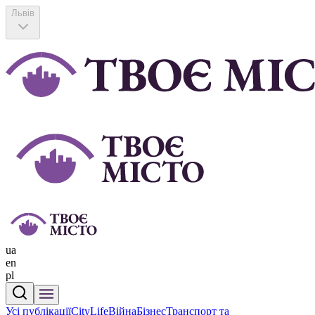
Львів
ua
en
pl
Усі публікації
CityLife
Війна
Бізнес
Транспорт та