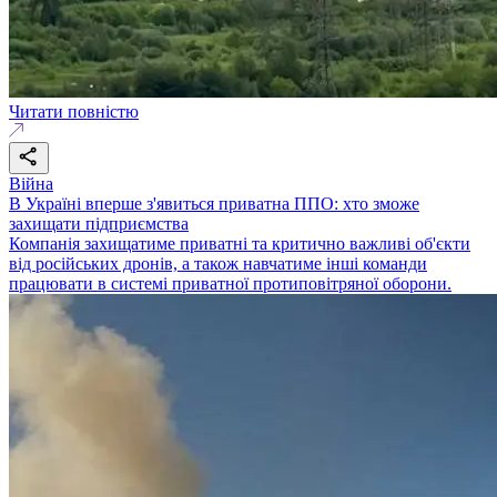
Читати повністю
Війна
В Україні вперше з'явиться приватна ППО: хто зможе
захищати підприємства
Компанія захищатиме приватні та критично важливі об'єкти
від російських дронів, а також навчатиме інші команди
працювати в системі приватної протиповітряної оборони.