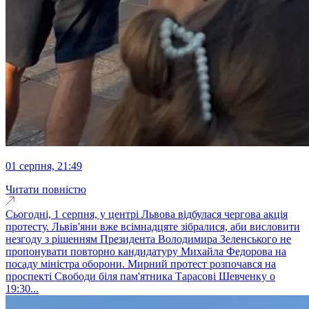
01 серпня, 21:49
Читати повністю
Сьогодні, 1 серпня, у центрі Львова відбулася чергова акція
протесту. Львів'яни вже всімнадцяте зібралися, аби висловити
незгоду з рішенням Президента Володимира Зеленського не
пропонувати повторно кандидатуру Михайла Федорова на
посаду міністра оборони. Мирний протест розпочався на
проспекті Свободи біля пам'ятника Тарасові Шевченку о
19:30...