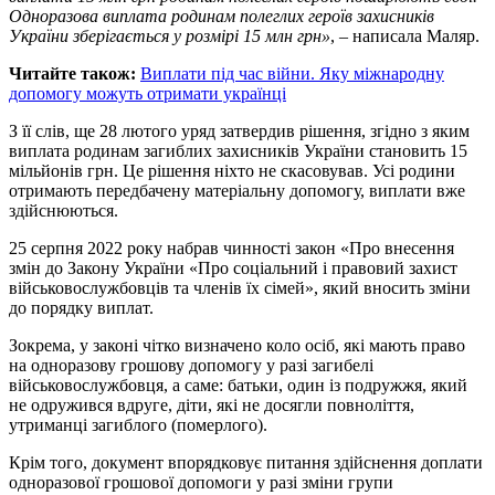
Одноразова виплата родинам полеглих героїв захисників
України зберігається у розмірі 15 млн грн»
, – написала Маляр.
Читайте також:
Виплати під час війни. Яку міжнародну
допомогу можуть отримати українці
З її слів, ще 28 лютого уряд затвердив рішення, згідно з яким
виплата родинам загиблих захисників України становить 15
мільйонів грн. Це рішення ніхто не скасовував. Усі родини
отримають передбачену матеріальну допомогу, виплати вже
здійснюються.
25 серпня 2022 року набрав чинності закон «Про внесення
змін до Закону України «Про соціальний і правовий захист
військовослужбовців та членів їх сімей», який вносить зміни
до порядку виплат.
Зокрема, у законі чітко визначено коло осіб, які мають право
на одноразову грошову допомогу у разі загибелі
військовослужбовця, а саме: батьки, один із подружжя, який
не одружився вдруге, діти, які не досягли повноліття,
утриманці загиблого (померлого).
Крім того, документ впорядковує питання здійснення доплати
одноразової грошової допомоги у разі зміни групи