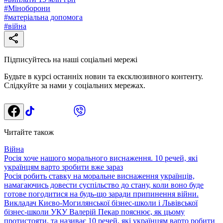
#
Міноборони
#
матеріальна допомога
#
війна
Підписуйтесь на наші соціальні мережі
Будьте в курсі останніх новин та ексклюзивного контенту.
Слідкуйте за нами у соціальних мережах.
Читайте також
Війна
Росія хоче нашого морального виснаження. 10 речей, які
українцям варто зробити вже зараз
Росія робить ставку на моральне виснаження українців,
намагаючись довести суспільство до стану, коли воно буде
готове погодитися на будь-що заради припинення війни.
Викладач Києво-Могилянської бізнес-школи і Львівської
бізнес-школи УКУ Валерій Пекар пояснює, як цьому
протистояти, та називає 10 речей, які українцям варто робити