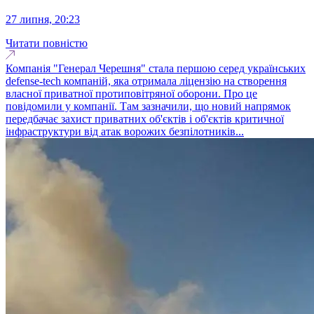
27 липня, 20:23
Читати повністю
Компанія "Генерал Черешня" стала першою серед українських
defense-tech компаній, яка отримала ліцензію на створення
власної приватної протиповітряної оборони. Про це
повідомили у компанії. Там зазначили, що новий напрямок
передбачає захист приватних об'єктів і об'єктів критичної
інфраструктури від атак ворожих безпілотників...