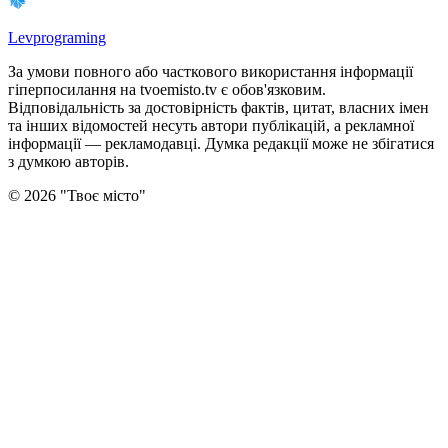
Levprograming
За умови повного або часткового використання iнформацiї
гіперпосилання на tvoemisto.tv є обов'язковим.
Відповідальність за достовірність фактів, цитат, власних імен
та інших відомостей несуть автори публікацій, а рекламної
інформації — рекламодавці. Думка редакцiї може не збiгатися
з думкою авторiв.
©
2026
"
Твоє місто
"