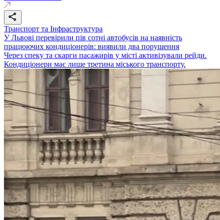
Транспорт та Інфраструктура
У Львові перевірили пів сотні автобусів на наявність
працюючих кондиціонерів: виявили два порушення
Через спеку та скарги пасажирів у місті активізували рейди.
Кондиціонери має лише третина міського транспорту.