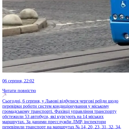
06 серпня, 22:02
Читати повністю
Сьогодні, 6 серпня, у Львові відбулися чергові рейди щодо
перевірки роботи систем кондиціонування у міському
громадському транспорті. Фахівці управління транспорту
обстежили 53 автобуси, які курсують на 14 міських
маршрутах. За даними пресслужби ЛМР, інспектори
перевірили транспорт на маршрутах № 14, 20, 23, 31, 32, 34,