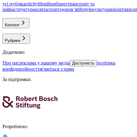
усі публікації
citylife
війна
бізнес
транспорт та
інфраструктура
освіта
спорт
здоровʼя
lifestyle
культура
ініціативи
св
Контент
Рубрики
Додатково
про нас
реклама у нашому медіа
політика
Доступність
конфіденційності
зв'яжіться з нами
За підтримки
:
Розроблено
: