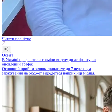
Читати повністю
Освіта
В Україні продовжили терміни вступу до аспірантури:
оновлений графік
Основний прийом заявок триватиме до 7 вересня, а
зарахування на бюджет відбудеться наприкінці місяця.