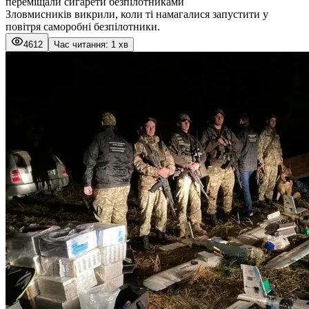
переміщали сигарети безпілотниками
Зловмисників викрили, коли ті намагалися запустити у
повітря саморобні безпілотники.
4612
Час читання: 1 хв