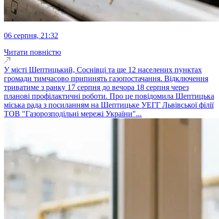
06 серпня, 21:32
Читати повністю
У місті Шептицький, Соснівці та ще 12 населених пунктах
громади тимчасово припинять газопостачання. Відключення
триватиме з ранку 17 серпня до вечора 18 серпня через
планові профілактичні роботи. Про це повідомила Шептицька
міська рада з посиланням на Шептицьке УЕГГ Львівської філії
ТОВ "Газорозподільні мережі України"...