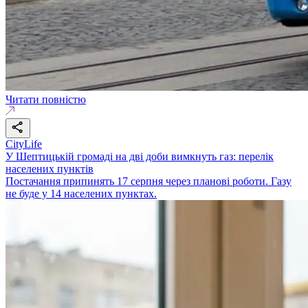
Читати повністю
CityLife
У Шептицькій громаді на дві доби вимкнуть газ: перелік
населених пунктів
Постачання припинять 17 серпня через планові роботи. Газу
не буде у 14 населених пунктах.