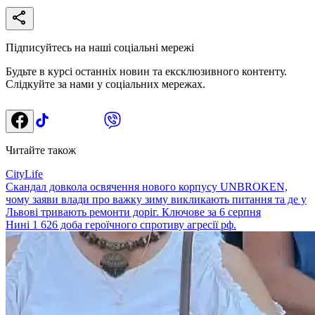
Підписуйтесь на наші соціальні мережі
Будьте в курсі останніх новин та ексклюзивного контенту.
Слідкуйте за нами у соціальних мережах.
Читайте також
CityLife
Скандал довкола освячення нового корпусу UNBROKEN,
чому заяви влади про важку зиму викликають питання та де у
Львові тривають ремонти доріг. Ключове за 6 серпня
Нині 1 626 доба героїчного спротиву агресії рф.