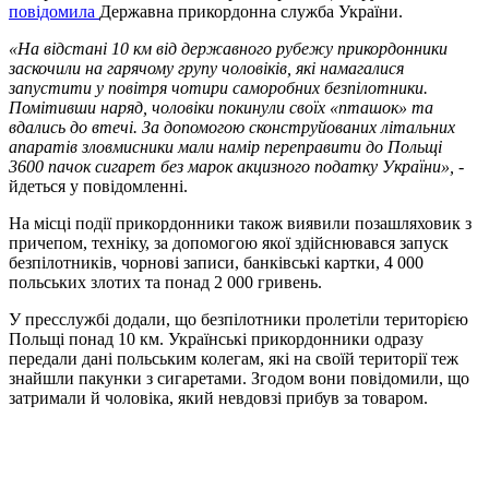
повідомила
Державна прикордонна служба України.
«На відстані 10 км від державного рубежу прикордонники
заскочили на гарячому групу чоловіків, які намагалися
запустити у повітря чотири саморобних безпілотники.
Помітивши наряд, чоловіки покинули своїх «пташок» та
вдались до втечі. За допомогою сконструйованих літальних
апаратів зловмисники мали намір переправити до Польщі
3600 пачок сигарет без марок акцизного податку України»,
-
йдеться у повідомленні.
На місці події прикордонники також виявили позашляховик з
причепом, техніку, за допомогою якої здійснювався запуск
безпілотників, чорнові записи, банківські картки, 4 000
польських злотих та понад 2 000 гривень.
У пресслужбі додали, що безпілотники пролетіли територією
Польщі понад 10 км. Українські прикордонники одразу
передали дані польським колегам, які на своїй території теж
знайшли пакунки з сигаретами. Згодом вони повідомили, що
затримали й чоловіка, який невдовзі прибув за товаром.