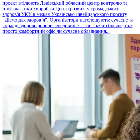
проєкт втілюють Львівський обласний центр контролю та
профілактики хвороб та Центр розвитку громадського
здоров'я УКУ в межах Українсько-швейцарського проєкту
"Діємо для здоров’я". Організатори наголошують: сучасне та
справді здорове робоче середовище — це значно більше, ніж
просто комфортний офіс чи сучасне обладнання...