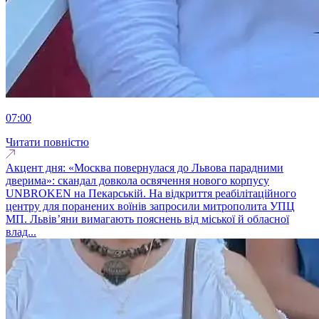
07:00
Читати повністю
Акцент дня: «Москва повернулася до Львова парадними
дверима»: скандал довкола освячення нового корпусу
UNBROKEN на Пекарській. На відкриття реабілітаційного
центру для поранених воїнів запросили митрополита УПЦ
МП. Львів’яни вимагають пояснень від міської й обласної
влад...