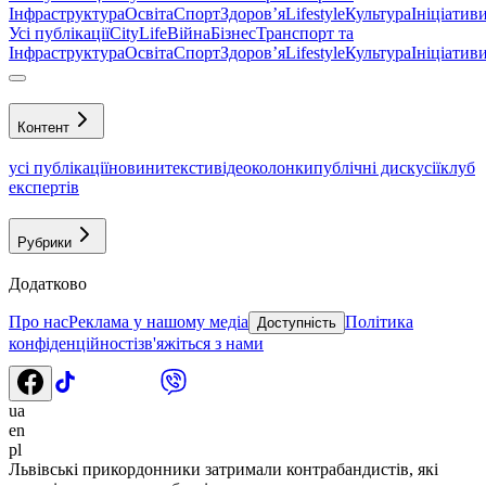
Інфраструктура
Освіта
Спорт
Здоровʼя
Lifestyle
Культура
Ініціатив
Усі публікації
CityLife
Війна
Бізнес
Транспорт та
Інфраструктура
Освіта
Спорт
Здоровʼя
Lifestyle
Культура
Ініціатив
Контент
усі публікації
новини
тексти
відео
колонки
публічні дискусії
клуб
експертів
Рубрики
Додатково
Про нас
Реклама у нашому медіа
Політика
Доступність
конфіденційності
зв'яжіться з нами
ua
en
pl
Львівські прикордонники затримали контрабандистів, які