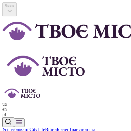
Львів
ua
en
pl
Усі публікації
CityLife
Війна
Бізнес
Транспорт та