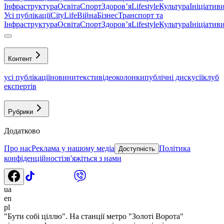
Інфраструктура
Освіта
Спорт
Здоровʼя
Lifestyle
Культура
Ініціатив
Усі публікації
CityLife
Війна
Бізнес
Транспорт та
Інфраструктура
Освіта
Спорт
Здоровʼя
Lifestyle
Культура
Ініціатив
Контент
усі публікації
новини
тексти
відео
колонки
публічні дискусії
клуб
експертів
Рубрики
Додатково
Про нас
Реклама у нашому медіа
Політика
Доступність
конфіденційності
зв'яжіться з нами
ua
en
pl
"Бути собі ціллю". На станції метро "Золоті Ворота"