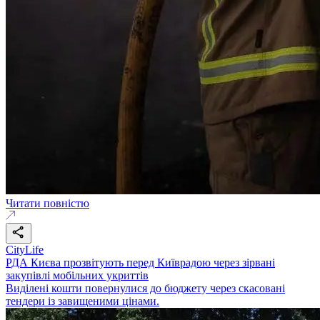
Читати повністю
CityLife
РДА Києва прозвітують перед Київрадою через зірвані
закупівлі мобільних укриттів
Виділені кошти повернулися до бюджету через скасовані
тендери із завищеними цінами.