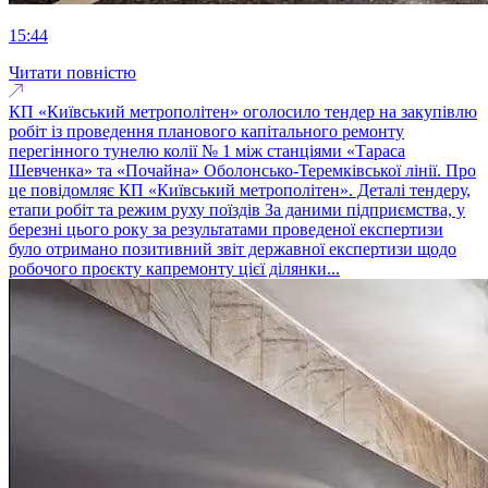
15:44
Читати повністю
КП «Київський метрополітен» оголосило тендер на закупівлю
робіт із проведення планового капітального ремонту
перегінного тунелю колії № 1 між станціями «Тараса
Шевченка» та «Почайна» Оболонсько-Теремківської лінії. Про
це повідомляє КП «Київський метрополітен». Деталі тендеру,
етапи робіт та режим руху поїздів За даними підприємства, у
березні цього року за результатами проведеної експертизи
було отримано позитивний звіт державної експертизи щодо
робочого проєкту капремонту цієї ділянки...