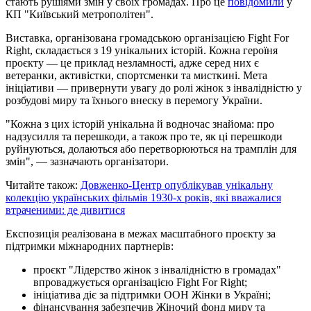
стають рушіями змін у своїх громадах. Про це
повідомили
у
КП "Київський метрополітен".
Виставка, організована громадською організацією Fight For
Right, складається з 19 унікальних історій. Кожна героїня
проєкту — це приклад незламності, адже серед них є
ветеранки, активістки, спортсменки та мисткині. Мета
ініціативи — привернути увагу до ролі жінок з інвалідністю у
розбудові миру та їхнього внеску в перемогу України.
"Кожна з цих історій унікальна й водночас знайома: про
надзусилля та перешкоди, а також про те, як ці перешкоди
руйнуються, долаються або перетворюються на трамплін для
змін", — зазначають організатори.
Читайте також:
Довженко-Центр опублікував унікальну
колекцію українських фільмів 1930-х років, які вважалися
втраченими: де дивитися
Експозиція реалізована в межах масштабного проєкту за
підтримки міжнародних партнерів:
проєкт "Лідерство жінок з інвалідністю в громадах"
впроваджується організацією Fight For Right;
ініціатива діє за підтримки ООН Жінки в Україні;
фінансування забезпечив Жіночий фонд миру та