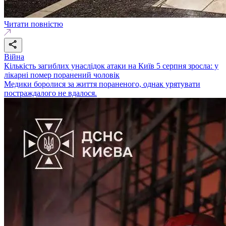
Читати повністю
Війна
Кількість загиблих унаслідок атаки на Київ 5 серпня зросла: у
лікарні помер поранений чоловік
Медики боролися за життя пораненого, однак урятувати
постраждалого не вдалося.