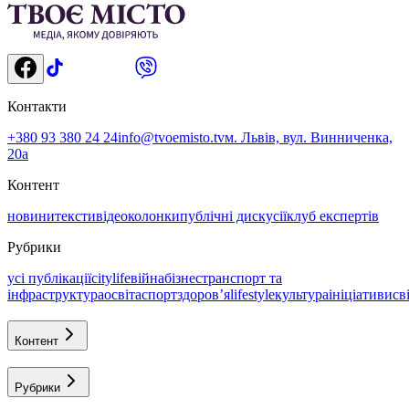
Контакти
+380 93 380 24 24
info@tvoemisto.tv
м. Львів, вул. Винниченка,
20а
Контент
новини
тексти
відео
колонки
публічні дискусії
клуб експертів
Рубрики
усі публікації
citylife
війна
бізнес
транспорт та
інфраструктура
освіта
спорт
здоровʼя
lifestyle
культура
ініціативи
св
Контент
Рубрики