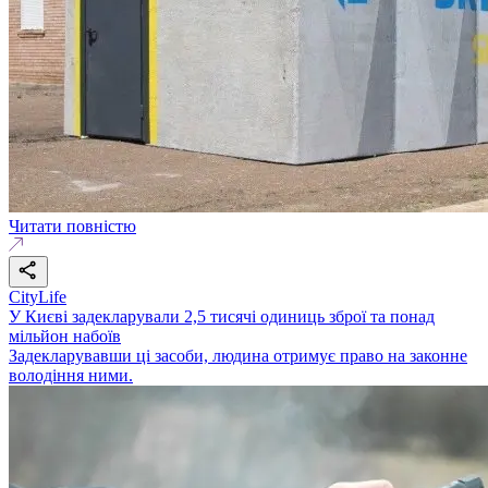
Читати повністю
CityLife
У Києві задекларували 2,5 тисячі одиниць зброї та понад
мільйон набоїв
Задекларувавши ці засоби, людина отримує право на законне
володіння ними.