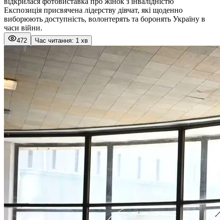
відкрилася фотовиставка про жінок з інвалідністю
Експозиція присвячена лідерству дівчат, які щоденно
виборюють доступність, волонтерять та боронять Україну в
часи війни.
472
Час читання: 1 хв