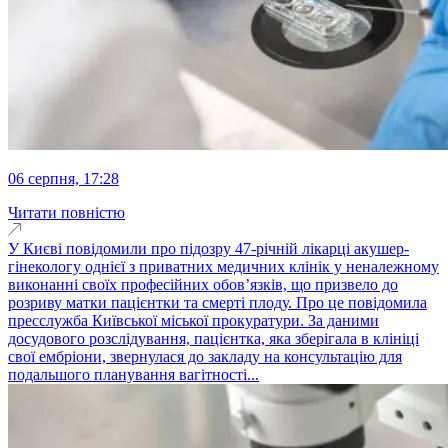
06 серпня, 17:28
Читати повністю
У Києві повідомили про підозру 47-річній лікарці акушер-
гінекологу однієї з приватних медичних клінік у неналежному
виконанні своїх професійних обов’язків, що призвело до
розриву матки пацієнтки та смерті плоду. Про це повідомила
пресслужба Київської міської прокуратури. За даними
досудового розслідування, пацієнтка, яка зберігала в клініці
свої ембріони, звернулася до закладу на консультацію для
подальшого планування вагітності...