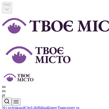
Київ
ua
en
pl
Усі публікації
CityLife
Війна
Бізнес
Транспорт та