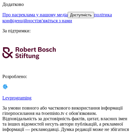
Додатково
про нас
реклама у нашому медіа
політика
Доступність
конфіденційності
зв'яжіться з нами
За підтримки
:
Розроблено
:
Levprograming
За умови повного або часткового використання iнформацiї
гіперпосилання на tvoemisto.tv є обов'язковим.
Відповідальність за достовірність фактів, цитат, власних імен
та інших відомостей несуть автори публікацій, а рекламної
інформації — рекламодавці. Думка редакцiї може не збiгатися