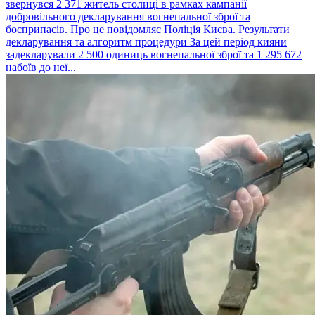
звернувся 2 371 житель столиці в рамках кампанії
добровільного декларування вогнепальної зброї та
боєприпасів. Про це повідомляє Поліція Києва. Результати
декларування та алгоритм процедури За цей період кияни
задекларували 2 500 одиниць вогнепальної зброї та 1 295 672
набоїв до неї...