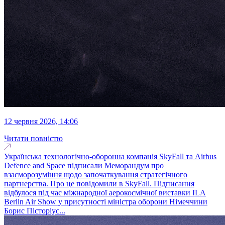
12 червня 2026, 14:06
Читати повністю
Українська технологічно-оборонна компанія SkyFall та Airbus
Defence and Space підписали Меморандум про
взаєморозуміння щодо започаткування стратегічного
партнерства. Про це повідомили в SkyFall. Підписання
відбулося під час міжнародної аерокосмічної виставки ILA
Berlin Air Show у присутності міністра оборони Німеччини
Борис Пісторіус...