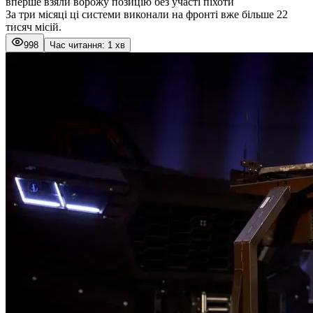
вперше взяли ворожу позицію без участі піхоти
За три місяці ці системи виконали на фронті вже більше 22
тисяч місій.
998
Час читання: 1 хв