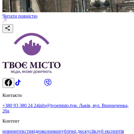
Читати повністю
Контакти
+380 93 380 24 24
info@tvoemisto.tv
м. Львів, вул. Винниченка,
20а
Контент
новини
тексти
відео
колонки
публічні дискусії
клуб експертів