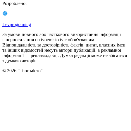
Розроблено
:
Levprograming
За умови повного або часткового використання iнформацiї
гіперпосилання на tvoemisto.tv є обов'язковим.
Відповідальність за достовірність фактів, цитат, власних імен
та інших відомостей несуть автори публікацій, а рекламної
інформації — рекламодавці. Думка редакцiї може не збiгатися
з думкою авторiв.
©
2026
"
Твоє місто
"