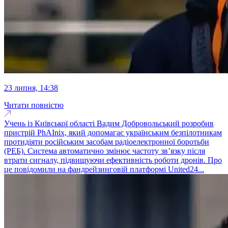
23 липня, 14:38
Читати повністю
Учень із Київської області Вадим Добровольський розробив
пристрій PhAInix, який допомагає українським безпілотникам
протидіяти російським засобам радіоелектронної боротьби
(РЕБ). Система автоматично змінює частоту зв’язку після
втрати сигналу, підвищуючи ефективність роботи дронів. Про
це повідомили на фандрейзинговій платформі United24...