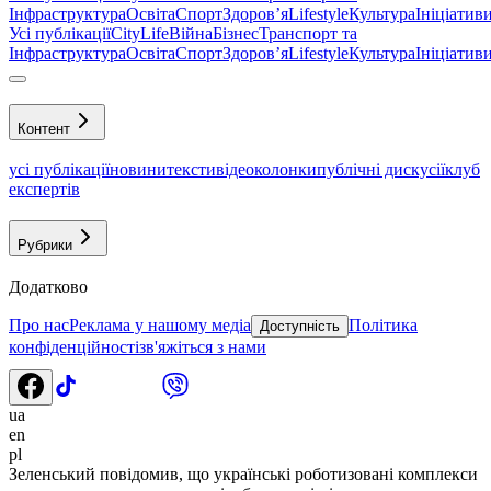
Інфраструктура
Освіта
Спорт
Здоровʼя
Lifestyle
Культура
Ініціатив
Усі публікації
CityLife
Війна
Бізнес
Транспорт та
Інфраструктура
Освіта
Спорт
Здоровʼя
Lifestyle
Культура
Ініціатив
Контент
усі публікації
новини
тексти
відео
колонки
публічні дискусії
клуб
експертів
Рубрики
Додатково
Про нас
Реклама у нашому медіа
Політика
Доступність
конфіденційності
зв'яжіться з нами
ua
en
pl
Зеленський повідомив, що українські роботизовані комплекси