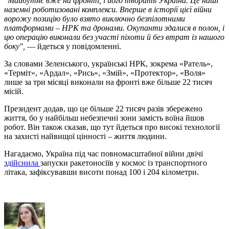
"Майбутнє вже на фронті, і його творить Україна. Це наші
наземні роботизовані комплекси. Вперше в історії цієї війни
ворожу позицію було взято виключно безпілотними
платформами – НРК та дронами. Окупанти здалися в полон, і
цю операцію виконали без участі піхоти й без втрат із нашого
боку",
— йдеться у повідомленні.
За словами Зеленського, українські НРК, зокрема «Ратель»,
«Терміт», «Ардал», «Рись», «Змій», «Протектор», «Воля»
лише за три місяці виконали на фронті вже більше 22 тисяч
місій.
Президент додав, що це більше 22 тисяч разів збережено
життя, бо у найбільш небезпечні зони замість воїна йшов
робот. Він також сказав, що тут йдеться про високі технології
на захисті найвищої цінності – життя людини.
Нагадаємо, Україна під час повномасштабної війни двічі
здійснила
запуски ракетоносіїв у космос із транспортного
літака, зафіксувавши висоти понад 100 і 204 кілометри.