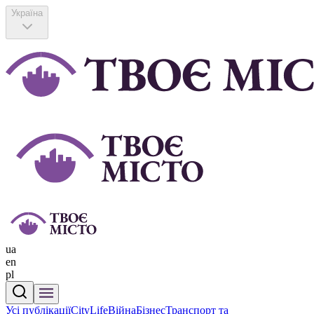
Україна
ua
en
pl
Усі публікації
CityLife
Війна
Бізнес
Транспорт та