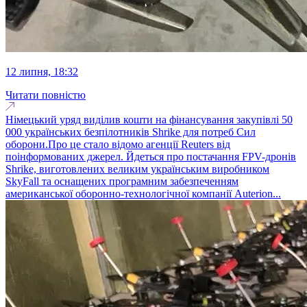
12 липня, 18:32
Читати повністю
Німецький уряд виділив кошти на фінансування закупівлі 50
000 українських безпілотників Shrike для потреб Сил
оборони.Про це стало відомо агенції Reuters від
поінформованих джерел. Йдеться про постачання FPV-дронів
Shrike, виготовлених великим українським виробником
SkyFall та оснащених програмним забезпеченням
американської оборонно-технологічної компанії Auterion...