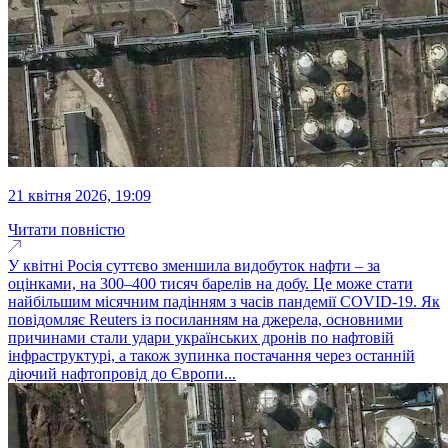
21 квітня 2026, 19:09
Читати повністю
У квітні Росія суттєво зменшила видобуток нафти – за
оцінками, на 300–400 тисяч барелів на добу. Це може стати
найбільшим місячним падінням з часів пандемії COVID-19. Як
повідомляє Reuters із посиланням на джерела, основними
причинами стали удари українських дронів по нафтовій
інфраструктурі, а також зупинка постачання через останній
діючий нафтопровід до Європи...