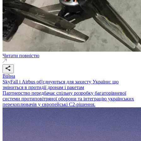
Читати повністю
Війна
SkyFall і Airbus об'єднуються для захисту України: що
зміниться в протидії дронам і ракетам
Партнерство передбачає спільну розробку багаторівневої
системи протиповітряної оборони та інтеграцію українських
перехоплювачів у європейські C2-рішення.