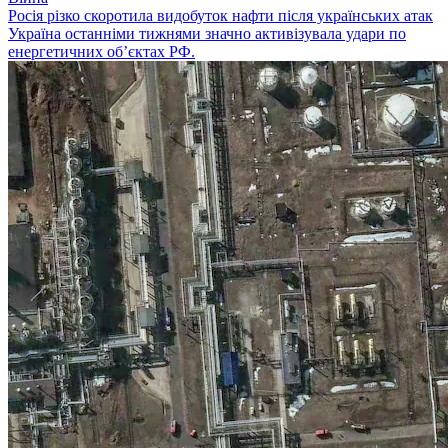
Росія різко скоротила видобуток нафти після українських атак
Україна останніми тижнями значно активізувала удари по
енергетичних об’єктах РФ.