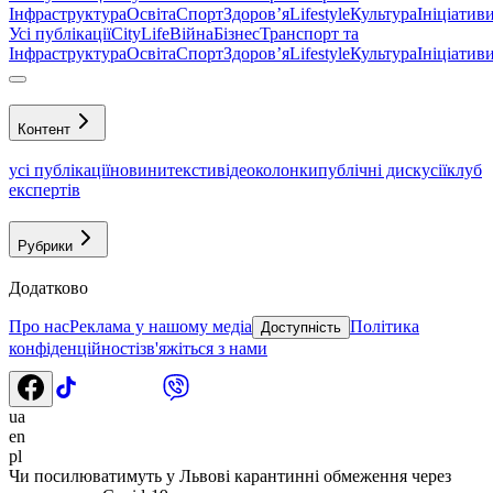
Інфраструктура
Освіта
Спорт
Здоровʼя
Lifestyle
Культура
Ініціатив
Усі публікації
CityLife
Війна
Бізнес
Транспорт та
Інфраструктура
Освіта
Спорт
Здоровʼя
Lifestyle
Культура
Ініціатив
Контент
усі публікації
новини
тексти
відео
колонки
публічні дискусії
клуб
експертів
Рубрики
Додатково
Про нас
Реклама у нашому медіа
Політика
Доступність
конфіденційності
зв'яжіться з нами
ua
en
pl
Чи посилюватимуть у Львові карантинні обмеження через