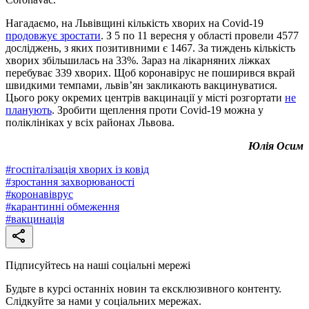
Нагадаємо, на Львівщині кількість хворих на Covid-19
продовжує зростати
. З 5 по 11 вересня у області провели 4577
досліджень, з яких позитивними є 1467. За тиждень кількість
хворих збільшилась на 33%. Зараз на лікарняних ліжках
перебуває 339 хворих. Щоб коронавірус не поширився вкрай
швидкими темпами, львів’ян закликають вакцинуватися.
Цього року окремих центрів вакцинації у місті розгортати
не
планують
. Зробити щеплення проти Covid-19 можна у
поліклініках у всіх районах Львова.
Юлія Осим
#
госпіталізація хворих із ковід
#
зростання захворюваності
#
коронавіврус
#
карантинні обмеження
#
вакцинація
Підписуйтесь на наші соціальні мережі
Будьте в курсі останніх новин та ексклюзивного контенту.
Слідкуйте за нами у соціальних мережах.