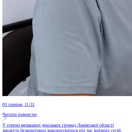
03 серпня, 11:31
Читати повністю
У серпні мешканці декількох громад Львівської області
зможуть безкоштовно вакцинуватися під час виїзних сесій.