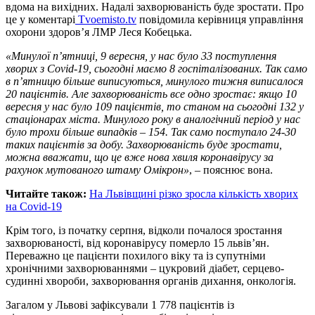
вдома на вихідних. Надалі захворюваність буде зростати. Про
це у коментарі
Tvoemisto.tv
повідомила керівниця управління
охорони здоров’я ЛМР Леся Кобецька.
«Минулої п’ятниці, 9 вересня, у нас було 33 поступлення
хворих з Covid-19, сьогодні маємо 8 госпіталізованих. Так само
в п’ятницю більше виписуються, минулого тижня виписалося
20 пацієнтів. Але захворюваність все одно зростає: якщо 10
вересня у нас було 109 пацієнтів, то станом на сьогодні 132 у
стаціонарах міста. Минулого року в аналогічний період у нас
було трохи більше випадків – 154. Так само поступало 24-30
таких пацієнтів за добу. Захворюваність буде зростати,
можна вважати, що це вже нова хвиля коронавірусу за
рахунок мутованого штаму Омікрон»
, – пояснює вона.
Читайте також:
На Львівщині різко зросла кількість хворих
на Covid-19
Крім того, із початку серпня, відколи почалося зростання
захворюваності, від коронавірусу померло 15 львів’ян.
Переважно це пацієнти похилого віку та із супутніми
хронічними захворюваннями – цукровий діабет, серцево-
судинні хвороби, захворювання органів дихання, онкологія.
Загалом у Львові зафіксували 1 778 пацієнтів із