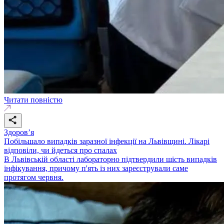
Читати повністю
Здоровʼя
Побільшало випадків заразної інфекції на Львівщині. Лікарі
відповіли, чи йдеться про спалах
В Львівській області лабораторно підтвердили шість випадків
інфікування, причому п'ять із них зареєстрували саме
протягом червня.