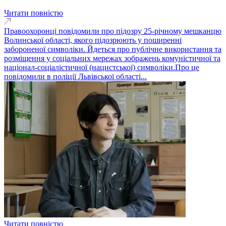
Читати повністю
Правоохоронці повідомили про підозру 25-річному мешканцю
Волинської області, якого підозрюють у поширенні
забороненої символіки. Йдеться про публічне використання та
розміщення у соціальних мережах зображень комуністичної та
націонал-соціалістичної (нацистської) символіки.Про це
повідомили в поліції Львівської області...
Читати повністю