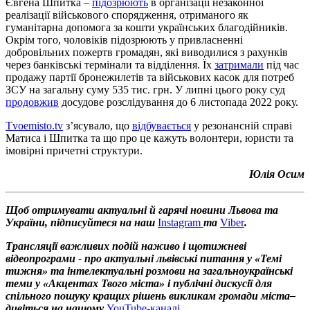
Євгена Шпитка –
підозрюють
в організації незаконної
реалізації військового спорядження, отриманого як
гуманітарна допомога за кошти українських благодійників.
Окрім того, чоловіків підозрюють у привласненні
добровільних пожертв громадян, які виводилися з рахунків
через банківські термінали та відділення. Їх
затримали
під час
продажу партії бронежилетів та військових касок для потреб
ЗСУ на загальну суму 535 тис. грн. У липні цього року суд
продовжив
досудове розслідування до 6 листопада 2022 року.
Tvoemisto.tv
з’ясувало, що
відбувається
у резонансній справі
Матиса і Шпитка та що про це кажуть волонтери, юристи та
імовірні причетні структури.
Юлія Осим
Щоб отримувати актуальні й гарячі новини Львова та
України, підписуйтеся на наш
Instagram
та
Viber
.
Трансляції важливих подій наживо і щотижневі
відеопрограми - про актуальні львівські питання у «Темі
тижня» та інтелектуальні розмови на загальноукраїнські
теми у «Акцентах Твого міста» і публічні дискусії для
спільного пошуку кращих рішень викликам громади міста–
дивіться на нашому
YouTube-каналі
.