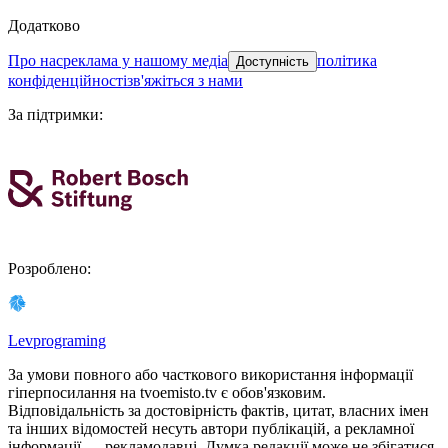
Додатково
про нас
реклама у нашому медіа
політика
Доступність
конфіденційності
зв'яжіться з нами
За підтримки
:
Розроблено
:
Levprograming
За умови повного або часткового використання iнформацiї
гіперпосилання на tvoemisto.tv є обов'язковим.
Відповідальність за достовірність фактів, цитат, власних імен
та інших відомостей несуть автори публікацій, а рекламної
інформації — рекламодавці. Думка редакцiї може не збiгатися