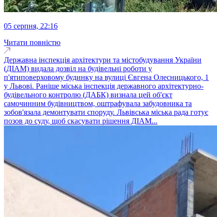
05 серпня, 22:16
Читати повністю
Державна інспекція архітектури та містобудування України
(ДІАМ) видала дозвіл на будівельні роботи у
п'ятиповерховому будинку на вулиці Євгена Олесницького, 1
у Львові. Раніше міська інспекція державного архітектурно-
будівельного контролю (ДАБК) визнала цей об'єкт
самочинним будівництвом, оштрафувала забудовника та
зобов'язала демонтувати споруду. Львівська міська рада готує
позов до суду, щоб скасувати рішення ДІАМ...