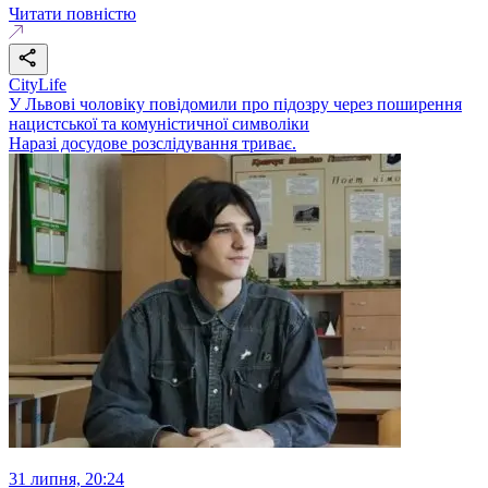
Читати повністю
CityLife
У Львові чоловіку повідомили про підозру через поширення
нацистської та комуністичної символіки
Наразі досудове розслідування триває.
31 липня, 20:24