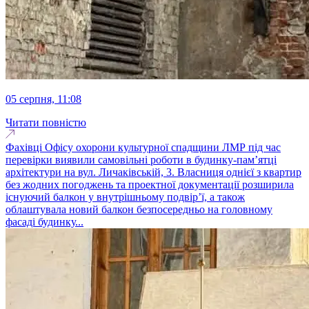
05 серпня, 11:08
Читати повністю
Фахівці Офісу охорони культурної спадщини ЛМР під час
перевірки виявили самовільні роботи в будинку-пам’ятці
архітектури на вул. Личаківській, 3. Власниця однієї з квартир
без жодних погоджень та проектної документації розширила
існуючий балкон у внутрішньому подвір’ї, а також
облаштувала новий балкон безпосередньо на головному
фасаді будинку...