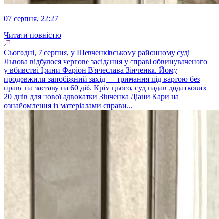
07 серпня, 22:27
Читати повністю
Сьогодні, 7 серпня, у Шевченківському районному суді
Львова відбулося чергове засідання у справі обвинуваченого
у вбивстві Ірини Фаріон В'ячеслава Зінченка. Йому
продовжили запобіжний захід — тримання під вартою без
права на заставу на 60 діб. Крім цього, суд надав додаткових
20 днів для нової адвокатки Зінченка Діани Кари на
ознайомлення із матеріалами справи...