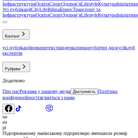
Інфраструктура
Освіта
Спорт
Здоровʼя
Lifestyle
Культура
Ініціатив
Усі публікації
CityLife
Війна
Бізнес
Транспорт та
Інфраструктура
Освіта
Спорт
Здоровʼя
Lifestyle
Культура
Ініціатив
Контент
усі публікації
новини
тексти
відео
колонки
публічні дискусії
клуб
експертів
Рубрики
Додатково
Про нас
Реклама у нашому медіа
Політика
Доступність
конфіденційності
зв'яжіться з нами
ua
en
pl
Підозрюваному львівському підприємцю зменшили розмір