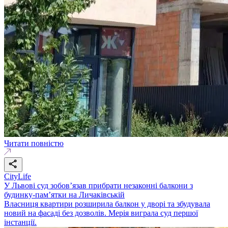
Читати повністю
CityLife
У Львові суд зобов’язав прибрати незаконні балкони з
будинку-пам’ятки на Личаківській
Власниця квартири розширила балкон у дворі та збудувала
новий на фасаді без дозволів. Мерія виграла суд першої
інстанції.