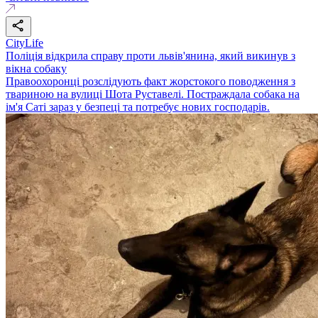
CityLife
Поліція відкрила справу проти львів'янина, який викинув з
вікна собаку
Правоохоронці розслідують факт жорстокого поводження з
твариною на вулиці Шота Руставелі. Постраждала собака на
ім'я Саті зараз у безпеці та потребує нових господарів.