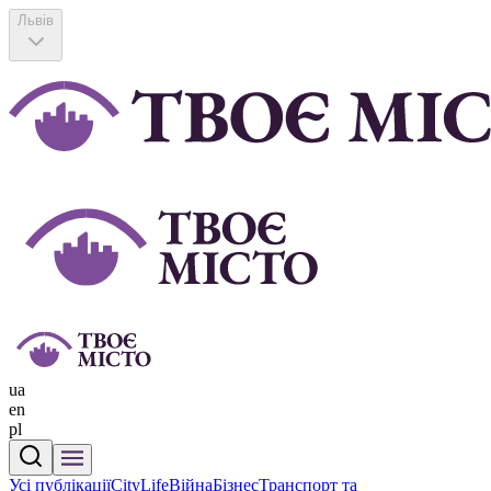
Львів
ua
en
pl
Усі публікації
CityLife
Війна
Бізнес
Транспорт та