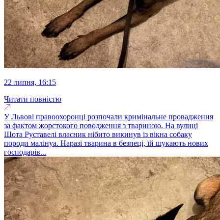
22 липня, 16:15
Читати повністю
У Львові правоохоронці розпочали кримінальне провадження
за фактом жорстокого поводження з твариною. На вулиці
Шота Руставелі власник нібито викинув із вікна собаку
породи малінуа. Наразі тварина в безпеці, їй шукають нових
господарів...