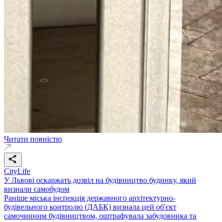
Читати повністю
CityLife
У Львові оскаржать дозвіл на будівництво будинку, який
визнали самобудом
Раніше міська інспекція державного архітектурно-
будівельного контролю (ДАБК) визнала цей об'єкт
самочинним будівництвом, оштрафувала забудовника та