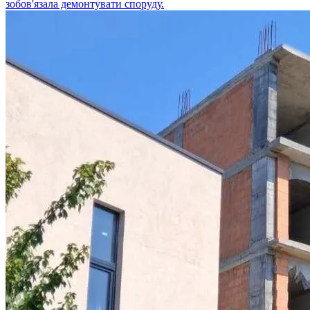
зобов'язала демонтувати споруду.