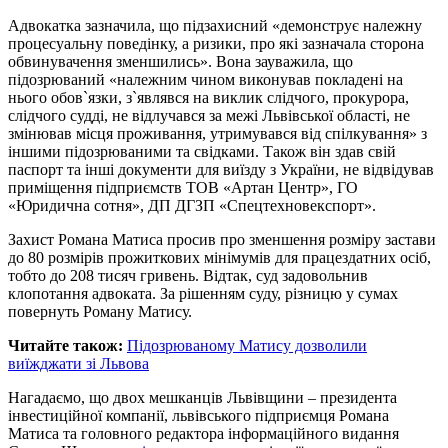
Адвокатка зазначила, що підзахисний «демонструє належну
процесуальну поведінку, а ризики, про які зазначала сторона
обвинувачення зменшились». Вона зауважила, що
підозрюваний «належним чином виконував покладені на
нього обов`язки, з`являвся на виклик слідчого, прокурора,
слідчого судді, не відлучався за межі Львівської області, не
змінював місця проживання, утримувався від спілкування» з
іншими підозрюваними та свідками. Також він здав свій
паспорт та інші документи для виїзду з України, не відвідував
приміщення підприємств ТОВ «Артан Центр», ГО
«Юридична сотня», ДП ДГЗП «Спецтехновекспорт».
Захист Романа Матиса просив про зменшення розміру застави
до 80 розмірів прожиткових мінімумів для працездатних осіб,
тобто до 208 тисяч гривень. Відтак, суд задовольнив
клопотання адвоката. За рішенням суду, різницю у сумах
повернуть Роману Матису.
Читайте також:
Підозрюваному Матису дозволили
виїжджати зі Львова
Нагадаємо, що двох мешканців Львівщини – президента
інвестиційної компанії, львівського підприємця Романа
Матиса та головного редактора інформаційного видання