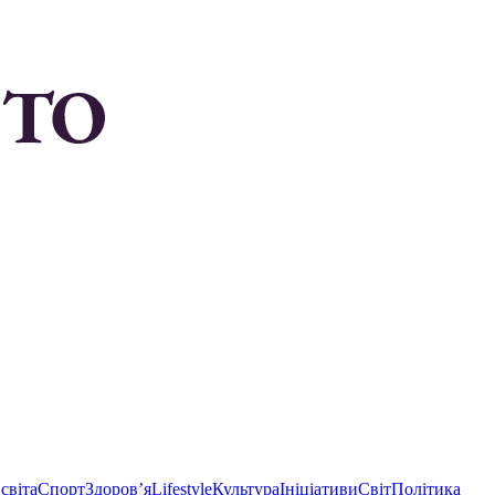
світа
Спорт
Здоровʼя
Lifestyle
Культура
Ініціативи
Світ
Політика