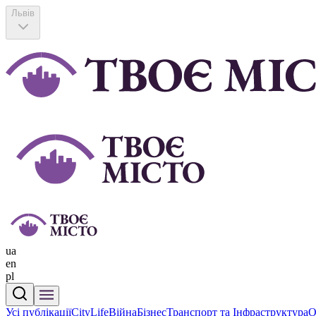
Львів
ua
en
pl
Усі публікації
CityLife
Війна
Бізнес
Транспорт та Інфраструктура
О