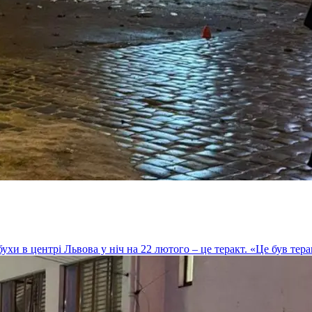
 в центрі Львова у ніч на 22 лютого – це теракт. «Це був терак