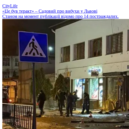
CityLife
«Це був теракт» – Садовий про вибухи у Львові
Станом на момент публікації відомо про 14 постраждалих.