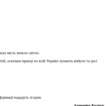
онах міста зникло світло.
тей, оскільки вранці по всій Україні лунають вибухи та досі
формації нададуть згодом.
Антоніна Костик