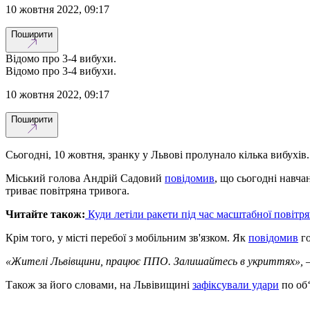
10 жовтня 2022, 09:17
Поширити
Відомо про 3-4 вибухи.
Відомо про 3-4 вибухи.
10 жовтня 2022, 09:17
Поширити
Сьогодні, 10 жовтня, зранку у Львові пролунало кілька вибухі
Міський голова Андрій Садовий
повідомив
, що сьогодні навча
триває повітряна тривога.
Читайте також:
Куди летіли ракети під час масштабної повітр
Крім того, у місті перебої з мобільним зв'язком. Як
повідомив
го
«Жителі Львівщини, працює ППО. Залишайтесь в укриттях»,
–
Також за його словами, на Львівищині
зафіксували удари
по об‘