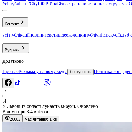
Усі публікації
CityLife
Війна
Бізнес
Транспорт та Інфраструктура
О
Контент
усі публікації
новини
тексти
відео
колонки
публічні дискусії
клуб 
Рубрики
Додатково
Про нас
Реклама у нашому медіа
Політика конфіден
Доступність
ua
en
pl
У Львові та області лунають вибухи. Оновлено
Відомо про 3-4 вибухи.
20602
Час читання: 1 хв