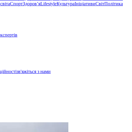
світа
Спорт
Здоровʼя
Lifestyle
Культура
Ініціативи
Світ
Політика
експертів
ційності
зв'яжіться з нами