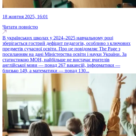
18 жовтня 2025, 16:01
Читати повністю
В українських школах у 2024–2025 навчальному році
зберігається гострий дефіцит педагогів, особливо з ключових
предметів сучасної освіти. Про це повідомляє The Page з
посиланням на дані Міністерства освіти і науки України. За
статистикою МОН, найбільше не вистачає вчителів
англійської мови — понад 267 вакансій, інформатики —
близько 149, а математики — понад 130...