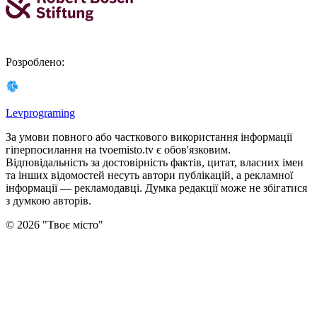
Розроблено
:
Levprograming
За умови повного або часткового використання iнформацiї
гіперпосилання на tvoemisto.tv є обов'язковим.
Відповідальність за достовірність фактів, цитат, власних імен
та інших відомостей несуть автори публікацій, а рекламної
інформації — рекламодавці. Думка редакцiї може не збiгатися
з думкою авторiв.
©
2026
"
Твоє місто
"