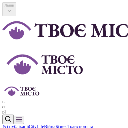
Львів
ua
en
pl
Усі публікації
CityLife
Війна
Бізнес
Транспорт та