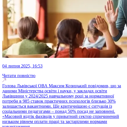
04 липня 2025, 16:53
Читати повністю
Голова Львівської ОВА Максим Козицький повідомив, що за
даними Міністерства освіти і науки, у закладах освіти
Львівщини у 2024/2025 навчальному році за нормативної
потреби в 985 ставок практичних психологів близько 30%
залишається вакантними. Ще критичнішою є ситуація із
соціальними педагогами – понад 50% посад не заповнені.
«Масовий відтік фахівців у приватний сектор спричинений
низьким рівнем оплати праці та застарілими нормами
навантаження...