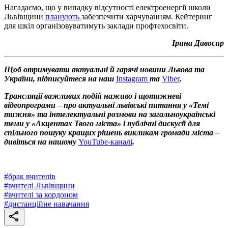
Нагадаємо, що у випадку відсутності електроенергії школи
Львівщини
планують
забезпечити харчуванням. Кейтеринг
для шкіл організовуватимуть заклади профтехосвіти.
Ірина Давосир
Щоб отримувати актуальні й гарячі новини Львова та
України, підписуйтеся на наш
Instagram
та
Viber
.
Трансляції важливих подій наживо і щотижневі
відеопрограми
–
про актуальні львівські питання у «Темі
тижня» та інтелектуальні розмови на загальноукраїнські
теми у «Акцентах Твого міста» і публічні дискусії для
спільного пошуку кращих рішень викликам громади міста –
дивіться на нашому
YouTube-каналі
.
#
брак вчителів
#
вчителі Львівщини
#
вчителі за кордоном
#
дистанційне навачання