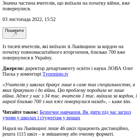
Значна частина вчителів, що виїхали на початку війни, вже
повернулися.
03 листопада 2022, 15:52
Поширити
Із тисячі вчителів, які виїхали зі Львівщини за кордон на
початку повномасштабного вторгнення, близько 700 вже
повернулися в Україну.
Джерело:
директор департаменту освіти і науки ЛОВА Олег
Паска у коментарі
Tvoemisto.tv
«Учителів у школах бракує лише в саме тих спеціальностях, в
яких бракувало і до війни. Цю проблему породила не лише
війна. Адже у нас з 34 тис. вчителів 1 тис. виїхала за кордон, і
наразі близько 700 з них вже повернулися назад»
, – каже він.
Читайте також:
Безпечне навчання. Як діяти під час загроз
учням у школах і студентам у вишах
Наразі на Львівщині лише 46 шкіл працюють дистанційно,
решта 1115 шкіл – в змішаному або очному форматі.