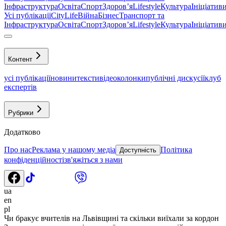
Інфраструктура
Освіта
Спорт
Здоровʼя
Lifestyle
Культура
Ініціатив
Усі публікації
CityLife
Війна
Бізнес
Транспорт та
Інфраструктура
Освіта
Спорт
Здоровʼя
Lifestyle
Культура
Ініціатив
Контент
усі публікації
новини
тексти
відео
колонки
публічні дискусії
клуб
експертів
Рубрики
Додатково
Про нас
Реклама у нашому медіа
Політика
Доступність
конфіденційності
зв'яжіться з нами
ua
en
pl
Чи бракує вчителів на Львівщині та скільки виїхали за кордон