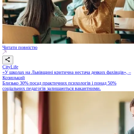
Читати повністю
CityLife
«У школах на Львівщині критична нестача деяких фахівців», –
Козицький
Близько 30% посад практичних психологів і понад 50%
соціальних педагогів залишаються вакантними.