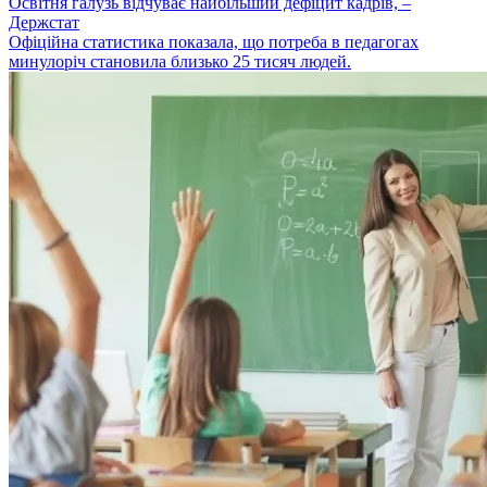
Освітня галузь відчуває найбільший дефіцит кадрів, –
Держстат
Офіційна статистика показала, що потреба в педагогах
минулоріч становила близько 25 тисяч людей.