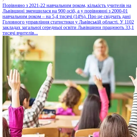
Порівняно з 2021-22 навчальним роком, кількість учителів на
Львівщині зменшилася на 900 осіб, а у порівнянні з 2000-01
навчальним роком – на 5,4 тисячі (14%). Про це свідчать дані
Головного управління статистики у Львівській області. У 1102
закладах загальної середньої освіти Львівщини працюють 33,1
тисячі вчителів...