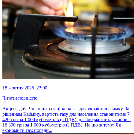
18 жовтня 2025, 23:00
Читати повністю
Акцент дня: Чи зміниться ціна на газ для українців взимку. За
рішенням Кабміну, вартість газу для населення становитиме 7
420 грн за 1 000 кубометрів (з ПДВ), для бюджетних установ –
16 390 грн за 1 000 кубометрів (з ПДВ). На цю ж тему: Як
економити газ: поради...