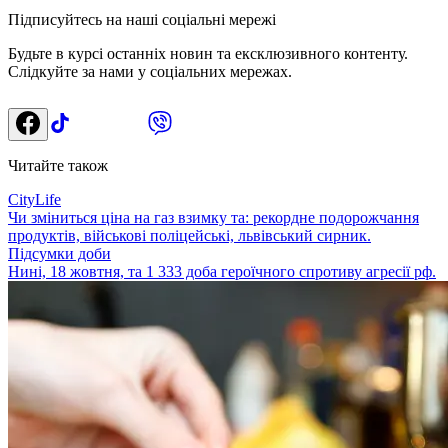
Підписуйтесь на наші соціальні мережі
Будьте в курсі останніх новин та ексклюзивного контенту.
Слідкуйте за нами у соціальних мережах.
Читайте також
CityLife
Чи зміниться ціна на газ взимку та: рекордне подорожчання
продуктів, військові поліцейські, львівський сирник.
Підсумки доби
Нині, 18 жовтня, та 1 333 доба героїчного спротиву агресії рф.