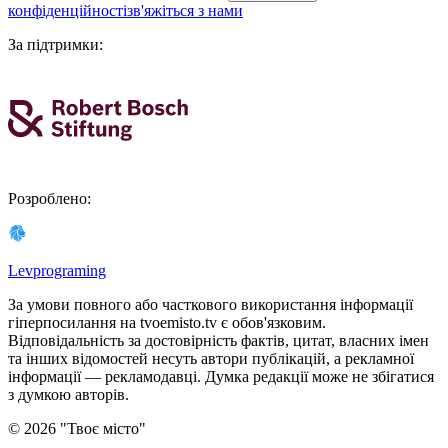
конфіденційності
зв'яжіться з нами
За підтримки
:
Розроблено
:
Levprograming
За умови повного або часткового використання iнформацiї
гіперпосилання на tvoemisto.tv є обов'язковим.
Відповідальність за достовірність фактів, цитат, власних імен
та інших відомостей несуть автори публікацій, а рекламної
інформації — рекламодавці. Думка редакцiї може не збiгатися
з думкою авторiв.
©
2026
"
Твоє місто
"