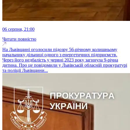
06 серпня, 21:00
Читати повністю
На Львівщині оголосили підозру 56-річному колишньому
начальнику дільниці одного з енергетичних підприємств.
Через його недбалість у червні 2023 року загинула 9-річна
дитина. Про це повідомили у Львівській обласній прокуратурі
та поліції Львівщини...