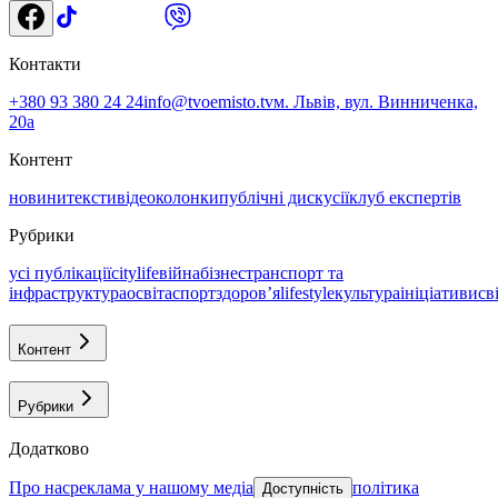
Контакти
+380 93 380 24 24
info@tvoemisto.tv
м. Львів, вул. Винниченка,
20а
Контент
новини
тексти
відео
колонки
публічні дискусії
клуб експертів
Рубрики
усі публікації
citylife
війна
бізнес
транспорт та
інфраструктура
освіта
спорт
здоровʼя
lifestyle
культура
ініціативи
св
Контент
Рубрики
Додатково
про нас
реклама у нашому медіа
політика
Доступність