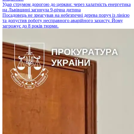
Удар струмом дорогою до церкви: через халатність енергетика
на Львівщині загинула 9-річна дитина
Посадовець не зреагував на небезпечні дерева поруч із лінією
та допустив роботу несправного аварійного захисту. Йому
загрожує до 8 років тюрми.