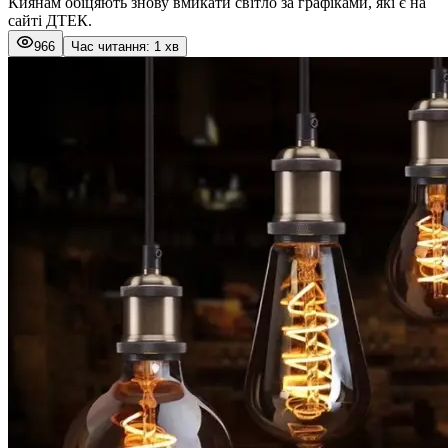
Киянам обіцяють знову вмикати світло за графіками, які є на
сайті ДТЕК.
966
Час читання: 1 хв