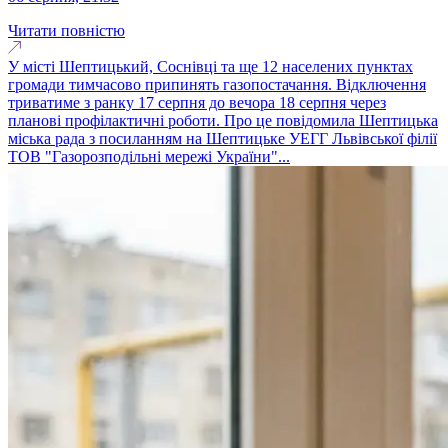
Читати повністю
У місті Шептицький, Соснівці та ще 12 населених пунктах
громади тимчасово припинять газопостачання. Відключення
триватиме з ранку 17 серпня до вечора 18 серпня через
планові профілактичні роботи. Про це повідомила Шептицька
міська рада з посиланням на Шептицьке УЕГГ Львівської філії
ТОВ "Газорозподільні мережі України"...