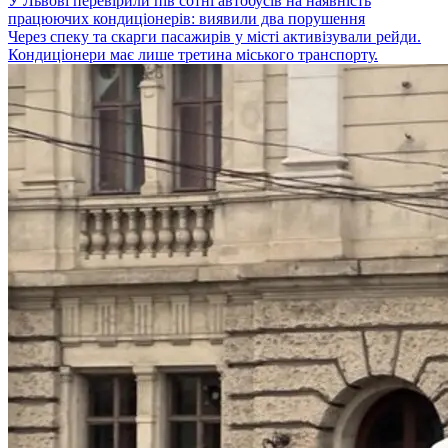
У Львові перевірили пів сотні автобусів на наявність
працюючих кондиціонерів: виявили два порушення
Через спеку та скарги пасажирів у місті активізували рейди.
Кондиціонери має лише третина міського транспорту.