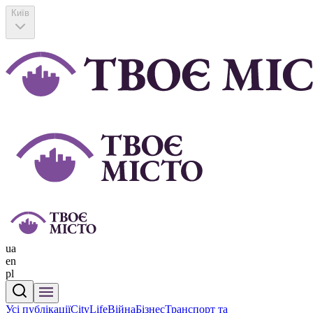
Київ
ua
en
pl
Усі публікації
CityLife
Війна
Бізнес
Транспорт та