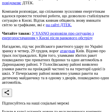
повідомляє
ДТЕК.
Компанія розповідає, що спільними зусиллями енергетикам
вдалося провести технічні роботи, що дозволило стабілізувати
ситуацію в Києві. Відтак киянам обіцяють знову вмикати
світло за графіками, які є
на сайті ДТЕК.
Читайте також:
У YASNO розповіли про ситуацію з
енергопостачанням у Києві після ранкового обстрілу
Нагадаємо, під час російського ракетного удару по Україні
зранку в четвер, 29 грудня, ворог
атакував
Київ. Відомо про
трьох постраждалих. Крім того, уламками збитих ракет
пошкоджено три приватних будинки та один автомобіль в
Дарницькому районі. У Голосіївському районі виявлено
уламки ракети на проїжджій частині та на території однієї із
шкіл. У Печерському районі виявлено уламки ракети на
дитячому майданчику та в одному з дворів, пошкоджено один
автомобіль.
Підписуйтесь на наші соціальні мережі
Будьте в курсі останніх новин та ексклюзивного контенту.