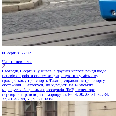
06 серпня, 22:02
Читати повністю
Сьогодні, 6 серпня, у Львові відбулися чергові рейди щодо
перевірки роботи систем кондиціонування у міському
громадському транспорті. Фахівці управління транспорту
обстежили 53 автобуси, які курсують на 14 міських
маршрутах. За даними пресслужби ЛМР, інспектори
перевірили транспорт на маршрутах № 14, 20, 23, 31, 32, 34,
37, 41, 43, 48, 51, 53, 80 та 84...