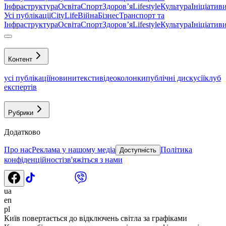
Інфраструктура
Освіта
Спорт
Здоровʼя
Lifestyle
Культура
Ініціатив
Усі публікації
CityLife
Війна
Бізнес
Транспорт та
Інфраструктура
Освіта
Спорт
Здоровʼя
Lifestyle
Культура
Ініціатив
Контент
усі публікації
новини
тексти
відео
колонки
публічні дискусії
клуб
експертів
Рубрики
Додатково
Про нас
Реклама у нашому медіа
Політика
Доступність
конфіденційності
зв'яжіться з нами
ua
en
pl
Київ повертається до відключень світла за графіками