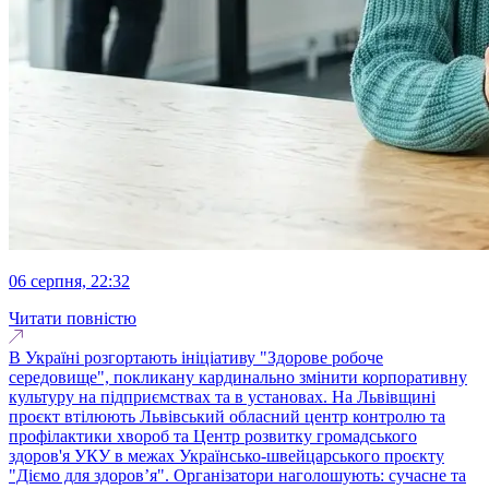
06 серпня, 22:32
Читати повністю
В Україні розгортають ініціативу "Здорове робоче
середовище", покликану кардинально змінити корпоративну
культуру на підприємствах та в установах. На Львівщині
проєкт втілюють Львівський обласний центр контролю та
профілактики хвороб та Центр розвитку громадського
здоров'я УКУ в межах Українсько-швейцарського проєкту
"Діємо для здоров’я". Організатори наголошують: сучасне та