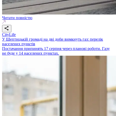
Читати повністю
CityLife
У Шептицькій громаді на дві доби вимкнуть газ: перелік
населених пунктів
Постачання припинять 17 серпня через планові роботи. Газу
не буде у 14 населених пунктах.