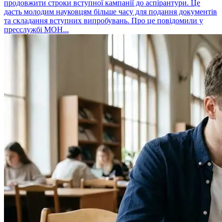
продовжити строки вступної кампанії до аспірантури. Це
дасть молодим науковцям більше часу для подання документів
та складання вступних випробувань. Про це повідомили у
пресслужбі МОН...