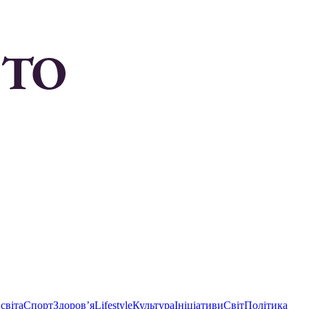
світа
Спорт
Здоровʼя
Lifestyle
Культура
Ініціативи
Світ
Політика