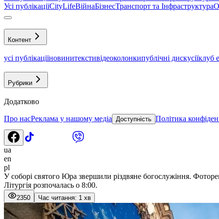
Усі публікації
CityLife
Війна
Бізнес
Транспорт та Інфраструктура
О
Контент
усі публікації
новини
тексти
відео
колонки
публічні дискусії
клуб 
Рубрики
Додатково
Про нас
Реклама у нашому медіа
Політика конфіден
Доступність
ua
en
pl
У соборі святого Юра звершили різдвяне богослужіння. Фотор
Літургія розпочалась о 8:00.
2350
Час читання: 1 хв