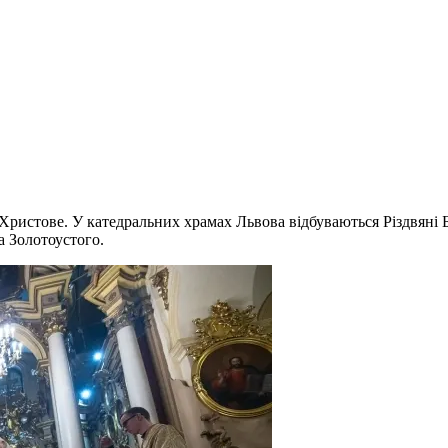
о Христове. У катедральних храмах Львова відбуваються Різдвяні
а Золотоустого.