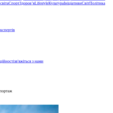
світа
Спорт
Здоровʼя
Lifestyle
Культура
Ініціативи
Світ
Політика
експертів
ційності
зв'яжіться з нами
епортаж