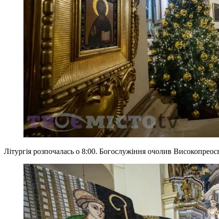
Літургія розпочалась о 8:00. Богослужіння очолив Високопрео