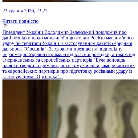
23 травня 2026, 23:27
Читати повністю
Президент України Володимир Зеленський повідомив про
дані розвідки щодо можливої підготовки Росією масштабного
удару по території України із застосуванням ракети середньої
дальності "Орєшнік". За словами президента, відповідну
інформацію Україна отримала від власної розвідки, а також від
американських та європейських партнерів."Була доповідь
нашої розвідки: отримали дані в тому числі від американських
та європейських партнерів про підготовку росіянами удару із
застосуванням "Орєшніка"...