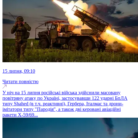
15 липня, 09:10
Читати повністю
У ніч на 15 липня російські війська здійснили масовану
повітряну атаку по Україні, застосувавши 122 ударні БпЛА
типу Shahed (в т.ч. реактивні), Гербера, Італмас та дрони-
імітатори типу "Пародія", а також дві керовані авіаційні
ракети Х-59/69...