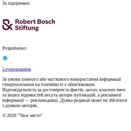
За підтримки
:
Розроблено
:
Levprograming
За умови повного або часткового використання iнформацiї
гіперпосилання на tvoemisto.tv є обов'язковим.
Відповідальність за достовірність фактів, цитат, власних імен
та інших відомостей несуть автори публікацій, а рекламної
інформації — рекламодавці. Думка редакцiї може не збiгатися
з думкою авторiв.
©
2026
"
Твоє місто
"