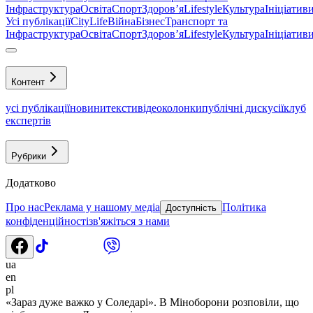
Інфраструктура
Освіта
Спорт
Здоровʼя
Lifestyle
Культура
Ініціатив
Усі публікації
CityLife
Війна
Бізнес
Транспорт та
Інфраструктура
Освіта
Спорт
Здоровʼя
Lifestyle
Культура
Ініціатив
Контент
усі публікації
новини
тексти
відео
колонки
публічні дискусії
клуб
експертів
Рубрики
Додатково
Про нас
Реклама у нашому медіа
Політика
Доступність
конфіденційності
зв'яжіться з нами
ua
en
pl
«Зараз дуже важко у Соледарі». В Міноборони розповіли, що