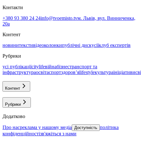
Контакти
+380 93 380 24 24
info@tvoemisto.tv
м. Львів, вул. Винниченка,
20а
Контент
новини
тексти
відео
колонки
публічні дискусії
клуб експертів
Рубрики
усі публікації
citylife
війна
бізнес
транспорт та
інфраструктура
освіта
спорт
здоровʼя
lifestyle
культура
ініціативи
св
Контент
Рубрики
Додатково
про нас
реклама у нашому медіа
політика
Доступність
конфіденційності
зв'яжіться з нами