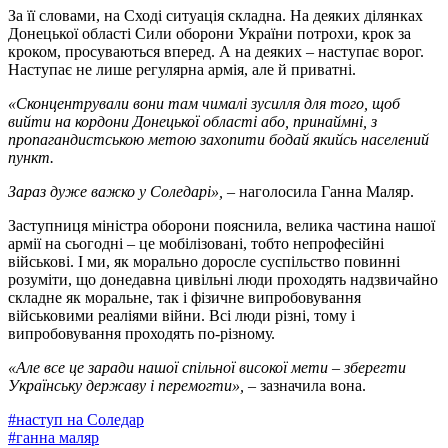
За її словами, на Сході ситуація складна. На деяких ділянках
Донецької області Сили оборони України потрохи, крок за
кроком, просуваються вперед. А на деяких – наступає ворог.
Наступає не лише регулярна армія, але й приватні.
«Сконцентрували вони там чималі зусилля для того, щоб
вийти на кордони Донецької області або, принаймні, з
пропагандистською метою захопити бодай якийсь населений
пункт.
Зараз дуже важко у Соледарі»,
– наголосила Ганна Маляр.
Заступниця міністра оборони пояснила, велика частина нашої
армії на сьогодні – це мобілізовані, тобто непрофесійні
військові. І ми, як морально доросле суспільство повинні
розуміти, що донедавна цивільні люди проходять надзвичайно
складне як моральне, так і фізичне випробовування
військовими реаліями війни. Всі люди різні, тому і
випробовування проходять по-різному.
«Але все це заради нашої спільної високої мети – зберегти
Українську державу і перемогти», –
зазначила вона.
#
наступ на Соледар
#
ганна маляр