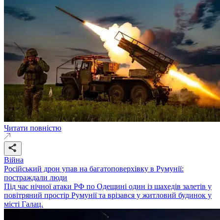
Читати повністю
Війна
Російський дрон упав на багатоповерхівку в Румунії:
постраждали люди
Під час нічної атаки РФ по Одещині один із шахедів залетів у
повітряний простір Румунії та врізався у житловий будинок у
місті Галац.