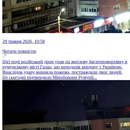
29 травня 2026, 10:58
Читати повністю
Цієї ночі російський дрон упав на житлову багатоповерхівку в
румунському місті Галац, що неподалік кордону з Україною.
Внаслідок удару виникла пожежа, постраждали двоє людей.
Це сьогодні підтвердило Міноборони Румунії...