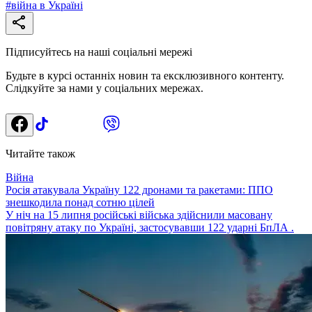
#
війна в Україні
Підписуйтесь на наші соціальні мережі
Будьте в курсі останніх новин та ексклюзивного контенту.
Слідкуйте за нами у соціальних мережах.
Читайте також
Війна
Росія атакувала Україну 122 дронами та ракетами: ППО
знешкодила понад сотню цілей
У ніч на 15 липня російські війська здійснили масовану
повітряну атаку по Україні, застосувавши 122 ударні БпЛА .