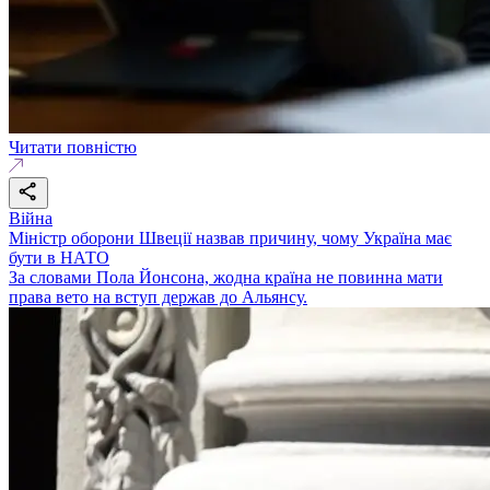
Читати повністю
Війна
Міністр оборони Швеції назвав причину, чому Україна має
бути в НАТО
За словами Пола Йонсона, жодна країна не повинна мати
права вето на вступ держав до Альянсу.