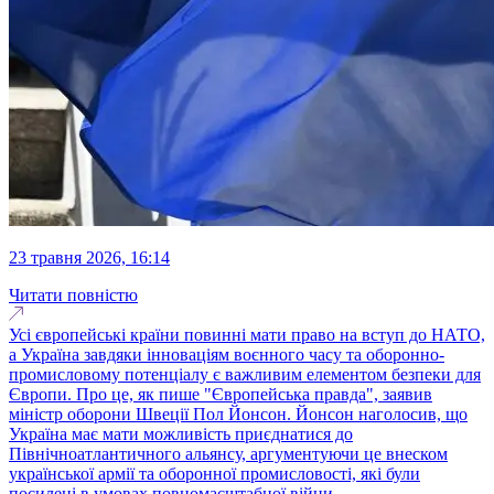
23 травня 2026, 16:14
Читати повністю
Усі європейські країни повинні мати право на вступ до НАТО,
а Україна завдяки інноваціям воєнного часу та оборонно-
промисловому потенціалу є важливим елементом безпеки для
Європи. Про це, як пише "Європейська правда", заявив
міністр оборони Швеції Пол Йонсон. Йонсон наголосив, що
Україна має мати можливість приєднатися до
Північноатлантичного альянсу, аргументуючи це внеском
української армії та оборонної промисловості, які були
посилені в умовах повномасштабної війни...