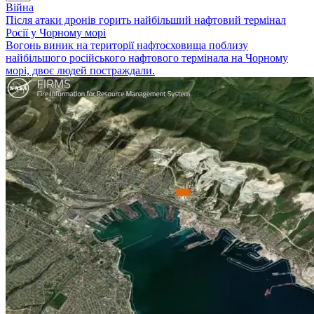
Війна
Після атаки дронів горить найбільший нафтовий термінал
Росії у Чорному морі
Вогонь виник на території нафтосховища поблизу
найбільшого російського нафтового термінала на Чорному
морі, двоє людей постраждали.