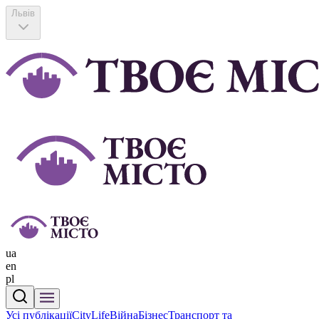
Львів
ua
en
pl
Усі публікації
CityLife
Війна
Бізнес
Транспорт та