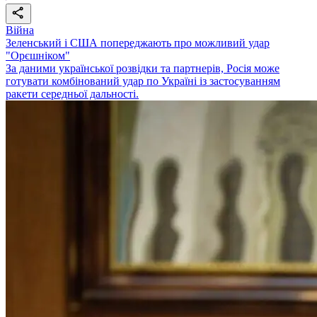
Війна
Зеленський і США попереджають про можливий удар
"Орєшніком"
За даними української розвідки та партнерів, Росія може
готувати комбінований удар по Україні із застосуванням
ракети середньої дальності.