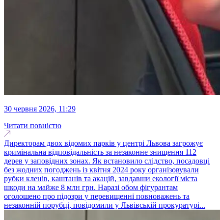
30 червня 2026, 11:29
Читати повністю
Директорам двох відомих парків у центрі Львова загрожує
кримінальна відповідальність за незаконне знищення 112
дерев у заповідних зонах. Як встановило слідство, посадовці
без жодних погоджень із квітня 2024 року організовували
рубки кленів, каштанів та акацій, завдавши екології міста
шкоди на майже 8 млн грн. Наразі обом фігурантам
оголошено про підозри у перевищенні повноважень та
незаконній порубці, повідомили у Львівській прокуратурі...