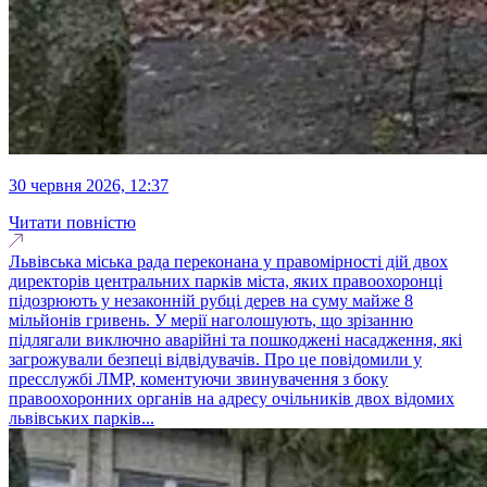
30 червня 2026, 12:37
Читати повністю
Львівська міська рада переконана у правомірності дій двох
директорів центральних парків міста, яких правоохоронці
підозрюють у незаконній рубці дерев на суму майже 8
мільйонів гривень. У мерії наголошують, що зрізанню
підлягали виключно аварійні та пошкоджені насадження, які
загрожували безпеці відвідувачів. Про це повідомили у
пресслужбі ЛМР, коментуючи звинувачення з боку
правоохоронних органів на адресу очільників двох відомих
львівських парків...