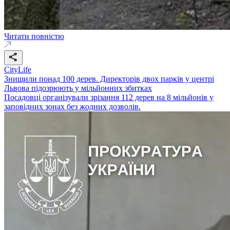
Читати повністю
CityLife
Знищили понад 100 дерев. Директорів двох парків у центрі
Львова підозрюють у мільйонних збитках
Посадовці організували зрізання 112 дерев на 8 мільйонів у
заповідних зонах без жодних дозволів.