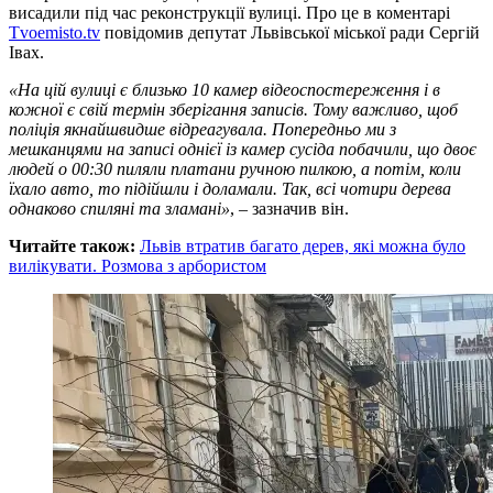
висадили під час реконструкції вулиці. Про це в коментарі
Tvoemisto.tv
повідомив депутат Львівської міської ради Сергій
Івах.
«На цій вулиці є близько 10 камер відеоспостереження і в
кожної є свій термін зберігання записів. Тому важливо, щоб
поліція якнайшвидше відреагувала. Попередньо ми з
мешканцями на записі однієї із камер сусіда побачили, що двоє
людей о 00:30 пиляли платани ручною пилкою, а потім, коли
їхало авто, то підійшли і доламали. Так, всі чотири дерева
однаково спиляні та зламані»
, – зазначив він.
Читайте також:
Львів втратив багато дерев, які можна було
вилікувати. Розмова з арбористом