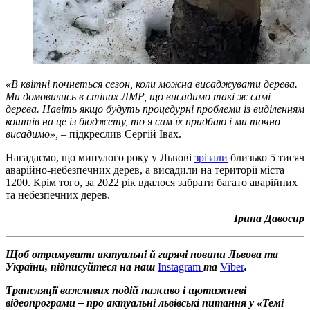
«В квітні почнеться сезон, коли можна висаджувати дерева.
Ми домовились в стінах ЛМР, що висадимо такі ж самі
дерева. Навіть якщо будуть процедурні проблеми із виділенням
коштів на це із бюджету, то я сам їх придбаю і ми точно
висадимо»,
– підкреслив Сергій Івах.
Нагадаємо, що минулого року у Львові
зрізали
близько 5 тисяч
аварійно-небезпечних дерев, а висадили на території міста
1200. Крім того, за 2022 рік вдалося забрати багато аварійних
та небезпечних дерев.
Ірина Давосир
Щоб отримувати актуальні й гарячі новини Львова та
України, підписуйтеся на наш
Instagram
та
Viber
.
Трансляції важливих подій наживо і щотижневі
відеопрограми – про актуальні львівські питання у «Темі