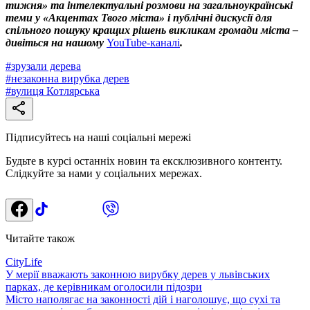
тижня» та інтелектуальні розмови на загальноукраїнські
теми у «Акцентах Твого міста» і публічні дискусії для
спільного пошуку кращих рішень викликам громади міста –
дивіться на нашому
YouTube-каналі
.
#
зрузали дерева
#
незаконна вирубка дерев
#
вулиця Котлярська
Підписуйтесь на наші соціальні мережі
Будьте в курсі останніх новин та ексклюзивного контенту.
Слідкуйте за нами у соціальних мережах.
Читайте також
CityLife
У мерії вважають законною вирубку дерев у львівських
парках, де керівникам оголосили підозри
Місто наполягає на законності дій і наголошує, що сухі та