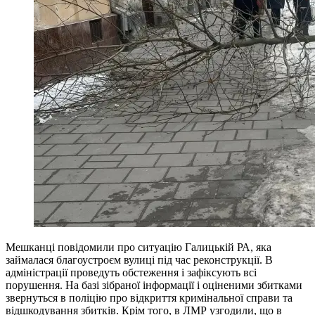
Мешканці повідомили про ситуацію Галицькій РА, яка
займалася благоустроєм вулиці під час реконструкції. В
адміністрації проведуть обстеження і зафіксують всі
порушення. На базі зібраної інформації і оціненими збитками
звернуться в поліцію про відкриття кримінальної справи та
відшкодування збитків. Крім того, в ЛМР узгодили, що в