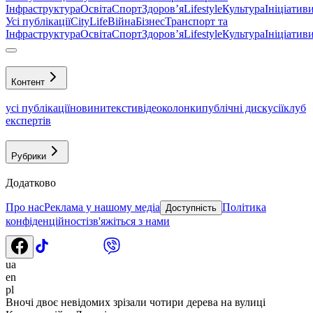
Інфраструктура
Освіта
Спорт
Здоровʼя
Lifestyle
Культура
Ініціатив
Усі публікації
CityLife
Війна
Бізнес
Транспорт та
Інфраструктура
Освіта
Спорт
Здоровʼя
Lifestyle
Культура
Ініціатив
Контент
усі публікації
новини
тексти
відео
колонки
публічні дискусії
клуб
експертів
Рубрики
Додатково
Про нас
Реклама у нашому медіа
Політика
Доступність
конфіденційності
зв'яжіться з нами
ua
en
pl
Вночі двоє невідомих зрізали чотири дерева на вулиці