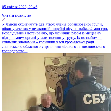
05 квітня 2023, 20:46
Читати повністю
У Львові судитимуть дев’ятьох членів організованої групи,
обвинувачених у незаконній порубці лісу на майже 4 млн грн.
Розслідування встановило, що лісничий разом із місцевим
підприємцем організували злочинну групу. Їх познайомив
спільний знайомий – колишній член громадської ради
Львівського обласного управління лісового та мисливського
господарства...