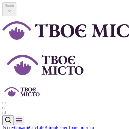
Львів
ua
en
pl
Усі публікації
CityLife
Війна
Бізнес
Транспорт та