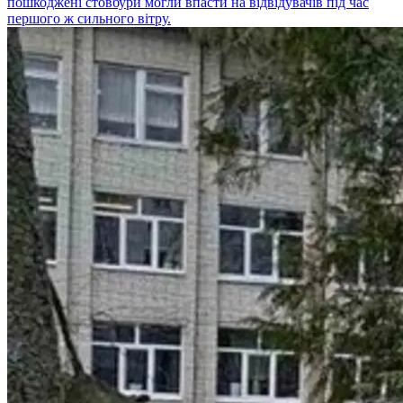
пошкоджені стовбури могли впасти на відвідувачів під час
першого ж сильного вітру.