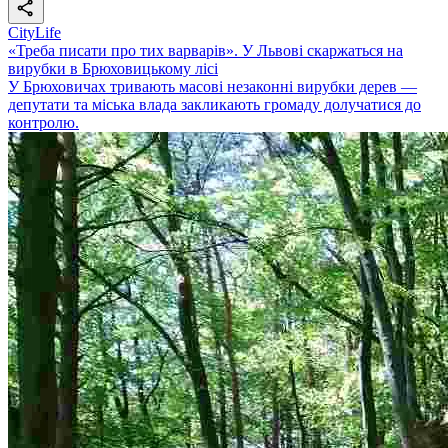
CityLife
«Треба писати про тих варварів». У Львові скаржаться на
вирубки в Брюховицькому лісі
У Брюховичах тривають масові незаконні вирубки дерев —
депутати та міська влада закликають громаду долучатися до
контролю.