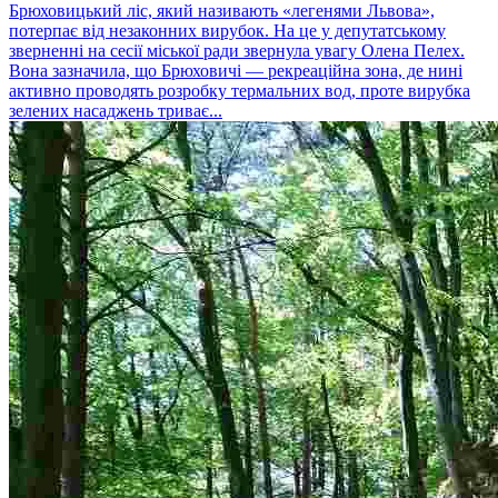
Брюховицький ліс, який називають «легенями Львова»,
потерпає від незаконних вирубок. На це у депутатському
зверненні на сесії міської ради звернула увагу Олена Пелех.
Вона зазначила, що Брюховичі — рекреаційна зона, де нині
активно проводять розробку термальних вод, проте вирубка
зелених насаджень триває...