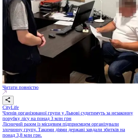
Читати повністю
CityLife
Членів організованої групи у Львові судитимуть за незаконну
порубку лісу на понад 3 млн грн
Лісничий разом із місцевим підприємцем організували
злочинну групу. Такими діями державі завдали збитків на
понад 3,8 млн грн.