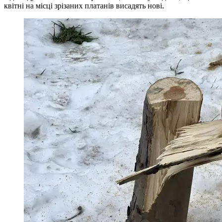
квітні на місці зрізаних платанів висадять нові.