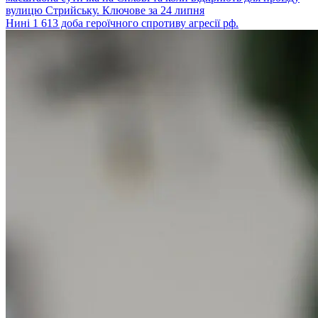
вулицю Стрийську. Ключове за 24 липня
Нині 1 613 доба героїчного спротиву агресії рф.