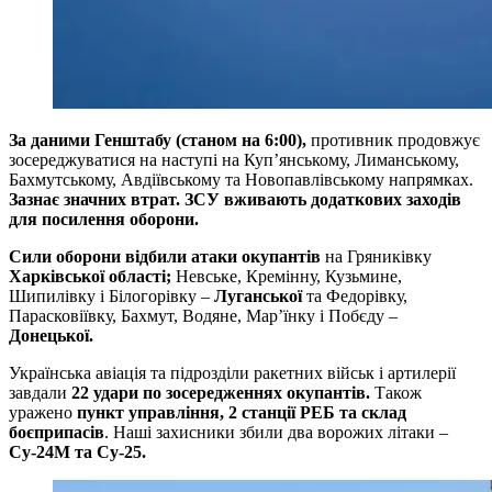
За даними Генштабу (станом на 6:00),
противник продовжує
зосереджуватися на наступі на Куп’янському, Лиманському,
Бахмутському, Авдіївському та Новопавлівському напрямках.
Зазнає значних втрат. ЗСУ вживають додаткових заходів
для посилення оборони.
Сили оборони відбили атаки окупантів
на Гряниківку
Харківської області;
Невське, Кремінну, Кузьмине,
Шипилівку і Білогорівку –
Луганської
та Федорівку,
Парасковіївку, Бахмут, Водяне, Мар’їнку і Побєду –
Донецької.
Українська авіація та підрозділи ракетних військ і артилерії
завдали
22 удари по зосередженнях окупантів.
Також
уражено
пункт управління, 2 станції РЕБ та склад
боєприпасів
. Наші захисники збили два ворожих літаки –
Су-24М та Су-25.