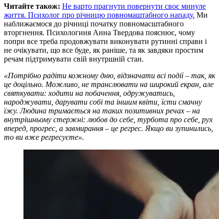
Читайте також:
Не варто прагнути повернути своє минуле
життя. Психолог про річницю повномаштабного нападу.
Ми
наближаємося до річниці початку повномасштабного
вторгнення. Психологиня Анна Твердова пояснює, чому
попри все треба продовжувати виконувати рутинні справи і
не очікувати, що все буде, як раніше, та як завдяки простим
речам підтримувати свій внутршній стан.
«Потрібно радіти кожному дню, відзначати всі події – так, як
це доцільно. Можливо, не транслювати на широкий екран, але
святкувати: ходити на побачення, одружуватись,
народжувати, дарувати собі та іншим квіти, їсти смачну
їжу. Людина тримається на таких позитивних речах – на
внутрішньому стержні: любов до себе, турбота про себе, рух
вперед, прогрес, а завмирання – це регрес. Якщо ви зупинились,
то ви вже регресуєте».