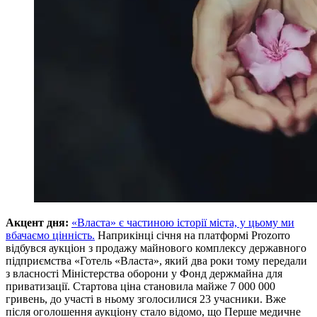
Акцент дня:
«Власта» є частиною історії міста, у цьому ми
вбачаємо цінність.
Наприкінці січня на платформі Prozorro
відбувся аукціон з продажу майнового комплексу державного
підприємства «Готель «Власта», який два роки тому передали
з власності Міністерства оборони у Фонд держмайна для
приватизації. Стартова ціна становила майже 7 000 000
гривень, до участі в ньому зголосилися 23 учасники. Вже
після оголошення аукціону стало відомо, що Перше медичне