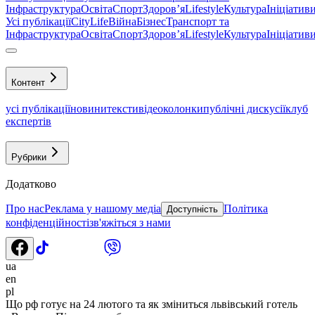
Інфраструктура
Освіта
Спорт
Здоровʼя
Lifestyle
Культура
Ініціатив
Усі публікації
CityLife
Війна
Бізнес
Транспорт та
Інфраструктура
Освіта
Спорт
Здоровʼя
Lifestyle
Культура
Ініціатив
Контент
усі публікації
новини
тексти
відео
колонки
публічні дискусії
клуб
експертів
Рубрики
Додатково
Про нас
Реклама у нашому медіа
Політика
Доступність
конфіденційності
зв'яжіться з нами
ua
en
pl
Що рф готує на 24 лютого та як зміниться львівський готель