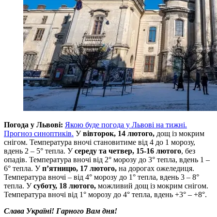
Погода у Львові:
Якою буде погода у Львові на тижні.
Прогноз синоптиків.
У
вівторок, 14 лютого,
дощ із мокрим
снігом. Температура вночі становитиме від 4 до 1 морозу,
вдень 2 – 5° тепла. У
середу та четвер, 15-16 лютого
, без
опадів. Температура вночі від 2° морозу до 3° тепла, вдень 1 –
6° тепла. У
п’ятницю, 17 лютого,
на дорогах ожеледиця.
Температура вночі – від 4° морозу до 1° тепла, вдень 3 – 8°
тепла. У
суботу, 18 лютого,
можливий дощ із мокрим снігом.
Температура вночі від 1° морозу до 4° тепла, вдень +3° – +8°.
Слава Україні! Гарного Вам дня!