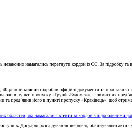
 незаконно намагались перетнути кордон із ЄС. За підробку та
ї, 40-річний киянин підробив офіційні документи та проставив п
буваючи в пункті пропуску «Грушів-Будомєж», зловмисник пред’я
 та пред’явив його в пункті пропуску «Краківець», щоб отримати
ших областей, які намагалися втекти за кордон з підробленими д
тупків. Досудові розслідування звершені, обвинувальні акти ске