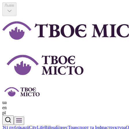
Львів
ua
en
pl
Усі публікації
CityLife
Війна
Бізнес
Транспорт та Інфраструктура
О