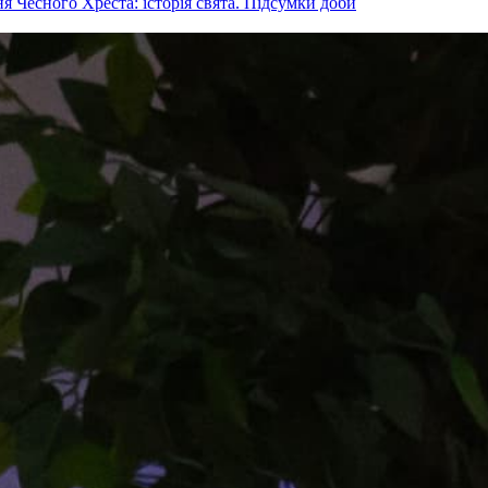
 Чесного Хреста: історія свята. Підсумки доби