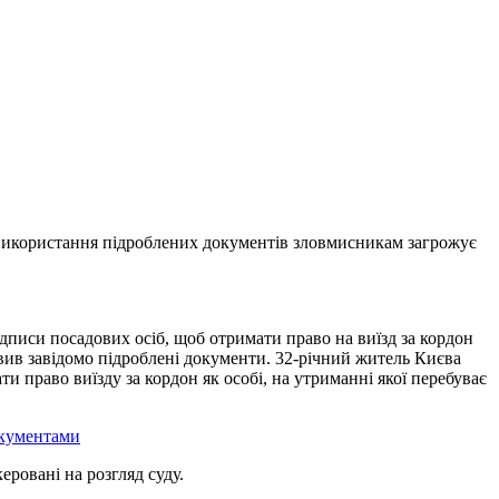
 використання підроблених документів зловмисникам загрожує
ідписи посадових осіб, щоб отримати право на виїзд за кордон
вив завідомо підроблені документи. 32-річний житель Києва
 право виїзду за кордон як особі, на утриманні якої перебуває
окументами
ровані на розгляд суду.