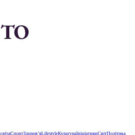
світа
Спорт
Здоровʼя
Lifestyle
Культура
Ініціативи
Світ
Політика