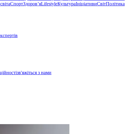
світа
Спорт
Здоровʼя
Lifestyle
Культура
Ініціативи
Світ
Політика
експертів
ційності
зв'яжіться з нами