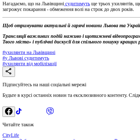
Нагадаємо, що на Львівщині
судитимуть
ще трьох ухилянтів, щ
загрожує покарання - обмеження волі на строк до двох років.
Щоб отримувати актуальні й гарячі новини Львова та Украї
Трансляції важливих подій наживо і щотижневі відеопрограм
Твого міста» і публічні дискусії для спільного пошуку кращи
#
ухилянти на Львівщині
#
у Львові судитимуть
#
ухилянти від мобілізації
Підписуйтесь на наші соціальні мережі
Будьте в курсі останніх новин та ексклюзивного контенту. Слід
Читайте також
CityLife