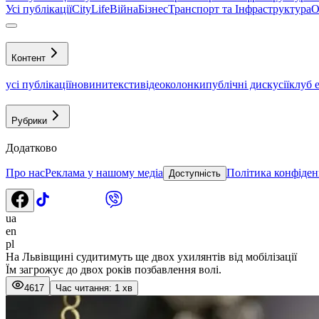
Усі публікації
CityLife
Війна
Бізнес
Транспорт та Інфраструктура
О
Контент
усі публікації
новини
тексти
відео
колонки
публічні дискусії
клуб 
Рубрики
Додатково
Про нас
Реклама у нашому медіа
Політика конфіден
Доступність
ua
en
pl
На Львівщині судитимуть ще двох ухилянтів від мобілізації
Їм загрожує до двох років позбавлення волі.
4617
Час читання: 1 хв