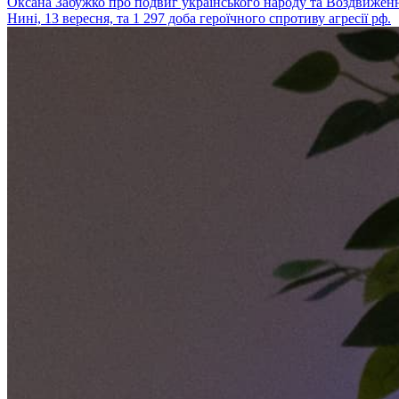
Оксана Забужко про подвиг українського народу та Воздвиження
Нині, 13 вересня, та 1 297 доба героїчного спротиву агресії рф.