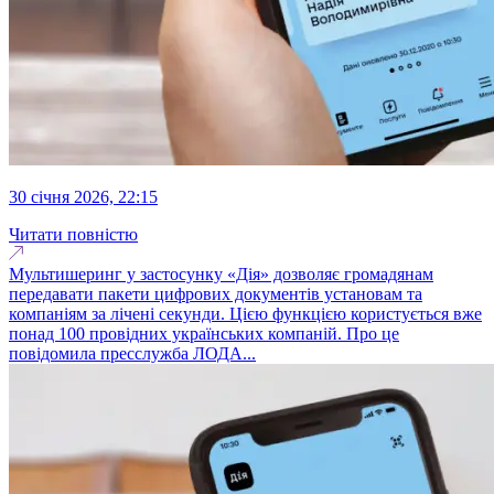
30 січня 2026, 22:15
Читати повністю
Мультишеринг у застосунку «Дія» дозволяє громадянам
передавати пакети цифрових документів установам та
компаніям за лічені секунди. Цією функцією користується вже
понад 100 провідних українських компаній. Про це
повідомила пресслужба ЛОДА...