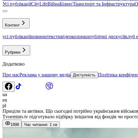
Усі публікації
CityLife
Війна
Бізнес
Транспорт та Інфраструктура
О
Контент
усі публікації
новини
тексти
відео
колонки
публічні дискусії
клуб 
Рубрики
Додатково
Про нас
Реклама у нашому медіа
Політика конфіден
Доступність
ua
en
pl
Приціли та автівки. Що сьогодні потрібно українським військо
Tvoemisto.tv підготувало підбірку ініціатив від фондів чи прос
1898
Час читання: 1 хв