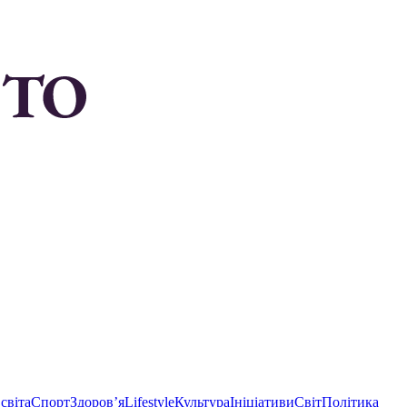
світа
Спорт
Здоровʼя
Lifestyle
Культура
Ініціативи
Світ
Політика