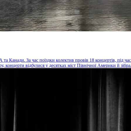
а Канади. За час поїздки колектив провів 18 концертів, під час 
 концерти відбулися у десятках міст Північної Америки й зібрали