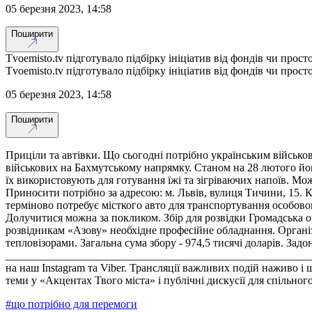
05 березня 2023, 14:58
Поширити
Tvoemisto.tv підготувало підбірку ініціатив від фондів чи прос
Tvoemisto.tv підготувало підбірку ініціатив від фондів чи прос
05 березня 2023, 14:58
Поширити
Приціли та автівки. Що сьогодні потрібно українським військо
військових на Бахмутському напрямку. Станом на 28 лютого йому
їх використовують для готування їжі та зігріваючих напоїв. Мо
Приносити потрібно за адресою: м. Львів, вулиця Тичини, 15. 
терміново потребує місткого авто для транспортування особовог
Долучитися можна за покликом. Збір для розвідки Громадська о
розвідникам «Азову» необхідне професійне обладнання. Організа
тепловізорами. Загальна сума збору - 974,5 тисячі доларів. Зад
_________________________________________________________
на наш Instagram та Viber. Трансляції важливих подій наживо і
теми у «Акцентах Твого міста» і публічні дискусії для спільн
#
що потрібно для перемоги