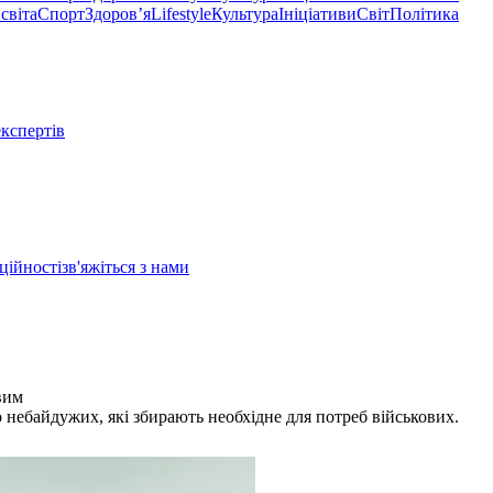
світа
Спорт
Здоровʼя
Lifestyle
Культура
Ініціативи
Світ
Політика
експертів
ційності
зв'яжіться з нами
вим
то небайдужих, які збирають необхідне для потреб військових.