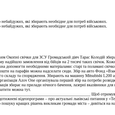
то небайдужих, які збирають необхідне для потреб військових.
то небайдужих, які збирають необхідне для потреб військових.
вим Окопні свічки для ЗСУ Громадський діяч Тарас Колодій збир
 надійшло замовлення від бійців на 2 тисячі таких свічок. Кожна 
жна допомогти необхідними матеріалами: старі та поламані свічки
Кошти на парафін можна надсилати сюди. Збір на авто Фонд «Взає
о складу та спорядження. Збирають на машину Mitsubishi L200 аб
рганізація Azov Onе організувала перший збір на потреби розвід
ція збирає на прилади нічного бачення, лазерні вказівники для н
онатити можна тут.
__________________________________________ Щоб отримувати 
 щотижневі відеопрограми – про актуальні львівські питання у «Те
ого пошуку кращих рішень викликам громади міста – дивіться на 