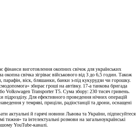
ає фінанси виготовлення окопних свічок для українських
окопна свічка зігріває військового від 3 до 6,5 годин. Також
, парафін, віск, бляшанки, банки з-під кукурудзи чи горошку.
модопомога» збирає гроші на автівку. 17-а танкова бригада
о Volkswagen Transporter T5. Сума збору: 230 тисяч гривень.
ки підрозділу. Для ефективного проведення нічних операцій
аведення у темряві, приціли, радіостанції та дрони, оснащені
актуальні й гарячі новини Львова та України, підписуйтеся
мі тижня» та інтелектуальні розмови на загальноукраїнські
нашому YouTube-каналі.