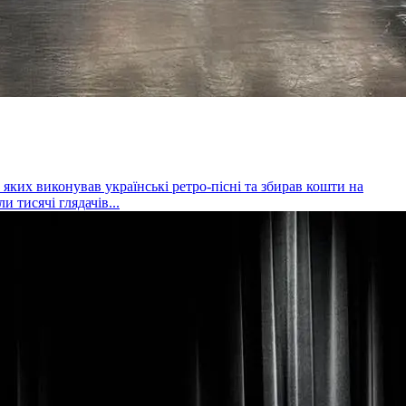
яких виконував українські ретро-пісні та збирав кошти на
 тисячі глядачів...