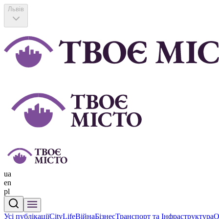
Львів
ua
en
pl
Усі публікації
CityLife
Війна
Бізнес
Транспорт та Інфраструктура
О