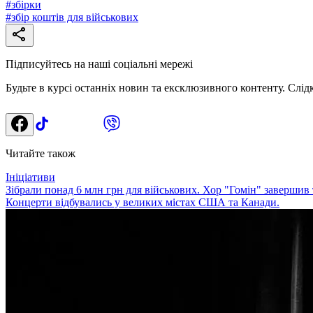
#
збірки
#
збір коштів для військових
Підписуйтесь на наші соціальні мережі
Будьте в курсі останніх новин та ексклюзивного контенту. Слід
Читайте також
Ініціативи
Зібрали понад 6 млн грн для військових. Хор "Гомін" заверши
Концерти відбувались у великих містах США та Канади.