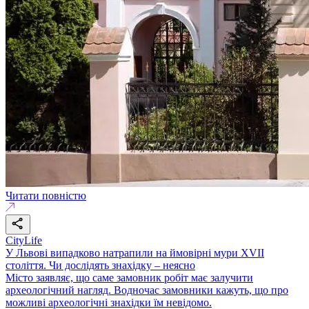
Читати повністю
CityLife
У Львові випадково натрапили на ймовірні мури XVII
століття. Чи дослідять знахідку – неясно
Місто заявляє, що саме замовник робіт має залучити
археологічний нагляд. Водночас замовники кажуть, що про
можливі археологічні знахідки їм невідомо.