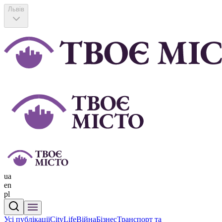
Львів
ua
en
pl
Усі публікації
CityLife
Війна
Бізнес
Транспорт та