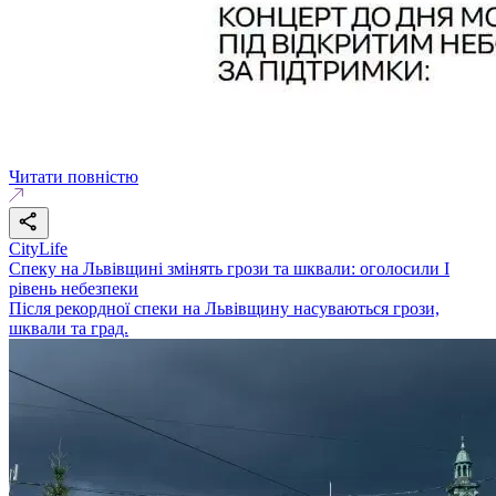
Читати повністю
CityLife
Спеку на Львівщині змінять грози та шквали: оголосили І
рівень небезпеки
Після рекордної спеки на Львівщину насуваються грози,
шквали та град.