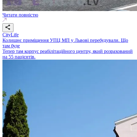
Читати повністю
CityLife
Колишнє приміщення УПЦ МП у Львові перебудували. Що
там буде
Тепер там корпус реабілітаційного центру, який розрахований
на 55 пацієнтів.