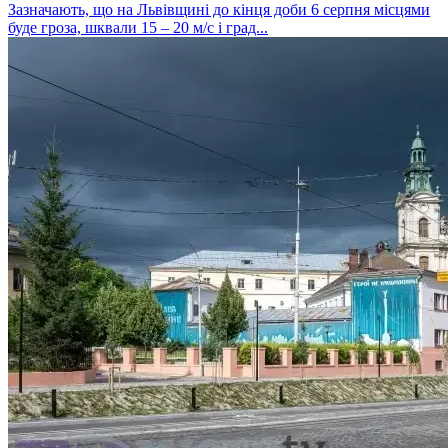
Зазначають, що на Львівщині до кінця доби 6 серпня місцями
буде гроза, шквали 15 – 20 м/с і град...