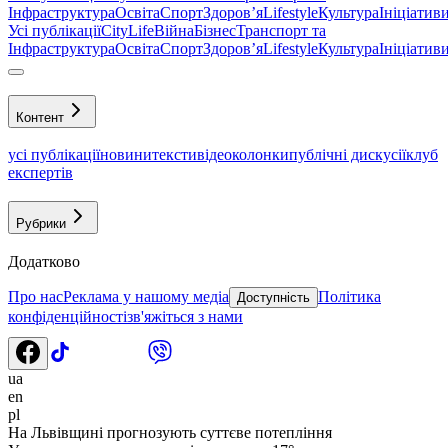
Інфраструктура
Освіта
Спорт
Здоровʼя
Lifestyle
Культура
Ініціатив
Усі публікації
CityLife
Війна
Бізнес
Транспорт та
Інфраструктура
Освіта
Спорт
Здоровʼя
Lifestyle
Культура
Ініціатив
Контент
усі публікації
новини
тексти
відео
колонки
публічні дискусії
клуб
експертів
Рубрики
Додатково
Про нас
Реклама у нашому медіа
Політика
Доступність
конфіденційності
зв'яжіться з нами
ua
en
pl
На Львівщині прогнозують суттєве потепління