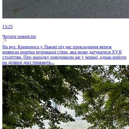
13:25
Читати повністю
На вул. Кривоноса у Львові під час прокладання мереж
виявили рештки мурованої стіни, яка може датуватися XVII
століттям. Про знахідку повідомили ще у червні, однак роботи
на ділянці досі тривають...