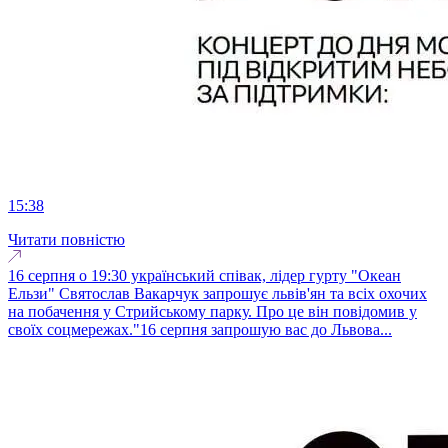
15:38
Читати повністю
16 серпня о 19:30 український співак, лідер гурту "Океан
Ельзи" Святослав Вакарчук запрошує львів'ян та всіх охочих
на побачення у Стрийському парку. Про це він повідомив у
своїх соцмережах."16 серпня запрошую вас до Львова...