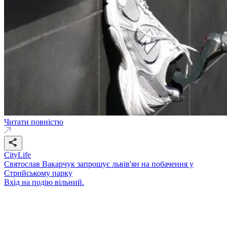
Читати повністю
CityLife
Святослав Вакарчук запрошує львів'ян на побачення у
Стрийському парку
Вхід на подію вільний.