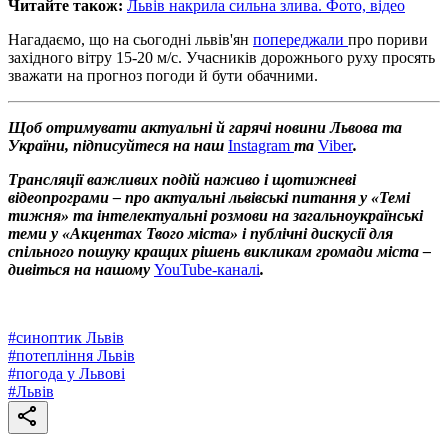
Читайте також:
Львів накрила сильна злива. Фото, відео
Нагадаємо, що на сьогодні львів'ян
попереджали
про пориви
західного вітру 15-20 м/с. Учасників дорожнього руху просять
зважати на прогноз погоди й бути обачними.
Щоб отримувати актуальні й гарячі новини Львова та
України, підписуйтеся на наш
Instagram
та
Viber
.
Трансляції важливих подій наживо і щотижневі
відеопрограми – про актуальні львівські питання у «Темі
тижня» та інтелектуальні розмови на загальноукраїнські
теми у «Акцентах Твого міста» і публічні дискусії для
спільного пошуку кращих рішень викликам громади міста –
дивіться на нашому
YouTube-каналі
.
#
синоптик Львів
#
потепління Львів
#
погода у Львові
#
Львів