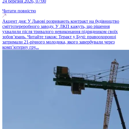
24 березня 2026, 07:00
Читати повністю
Акцент дня: У Львові розривають контракт на будівництво
сміттєпереробного заводу. У ЛКП кажуть, що рішення
ухвалили після тривалого невиконання підрядником своїх
зобов’язань. Читайте також: Теракт у Бучі: правоохоронці
затримали 21-річного молодика, якого завербували через
комп’ютерну гру...