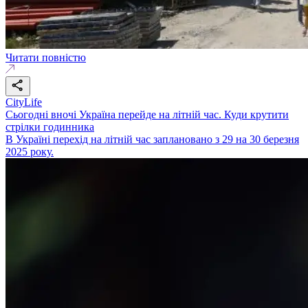
Читати повністю
CityLife
Сьогодні вночі Україна перейде на літній час. Куди крутити
стрілки годинника
В Україні перехід на літній час заплановано з 29 на 30 березня
2025 року.