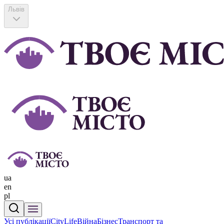
Львів
ua
en
pl
Усі публікації
CityLife
Війна
Бізнес
Транспорт та