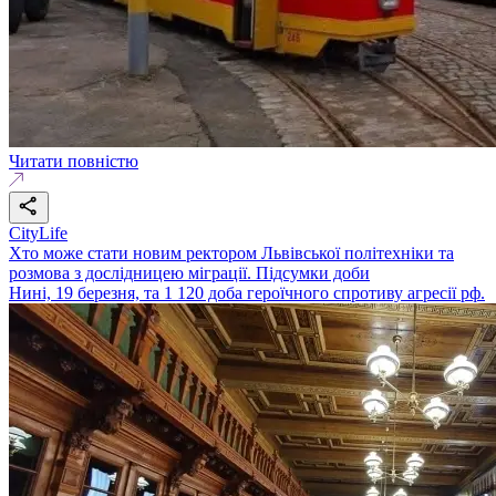
Читати повністю
CityLife
Хто може стати новим ректором Львівської політехніки та
розмова з дослідницею міграції. Підсумки доби
Нині, 19 березня, та 1 120 доба героїчного спротиву агресії рф.