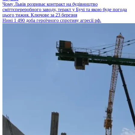
Чому Львів розриває контракт на будівництво
сміттєпереробного заводу, теракт у Бучі та якою буде погода
цього тижня. Ключове за 23 березня
Нині 1 490 доба героїчного спротиву агресії рф.