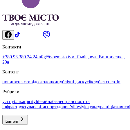
Контакти
+380 93 380 24 24
info@tvoemisto.tv
м. Львів, вул. Винниченка,
20а
Контент
новини
тексти
відео
колонки
публічні дискусії
клуб експертів
Рубрики
усі публікації
citylife
війна
бізнес
транспорт та
інфраструктура
освіта
спорт
здоровʼя
lifestyle
культура
ініціативи
св
Контент