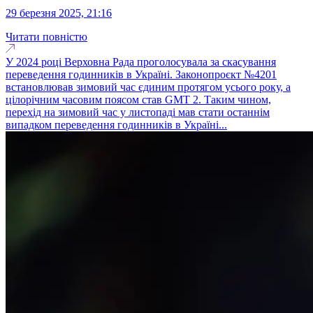
29 березня 2025, 21:16
Читати повністю
У 2024 році Верховна Рада проголосувала за скасування
переведення годинників в Україні. Законопроєкт №4201
встановлював зимовий час єдиним протягом усього року, а
цілорічним часовим поясом став GMT 2. Таким чином,
перехід на зимовий час у листопаді мав стати останнім
випадком переведення годинників в Україні...