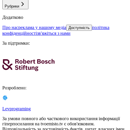
Рубрики
Додатково
про нас
реклама у нашому медіа
політика
Доступність
конфіденційності
зв'яжіться з нами
За підтримки
:
Розроблено
:
Levprograming
За умови повного або часткового використання iнформацiї
гіперпосилання на tvoemisto.tv є обов'язковим.
Відповідальність за достовірність фактів, цитат, власних імен