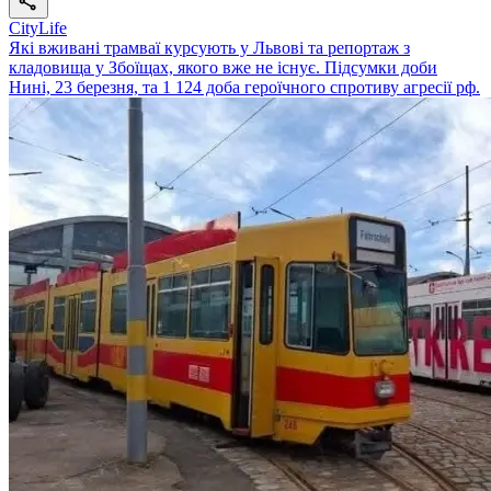
CityLife
Які вживані трамваї курсують у Львові та репортаж з
кладовища у Збоїщах, якого вже не існує. Підсумки доби
Нині, 23 березня, та 1 124 доба героїчного спротиву агресії рф.