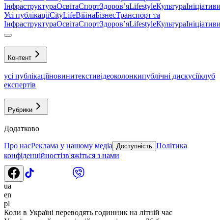
Інфраструктура
Освіта
Спорт
Здоровʼя
Lifestyle
Культура
Ініціатив
Усі публікації
CityLife
Війна
Бізнес
Транспорт та
Інфраструктура
Освіта
Спорт
Здоровʼя
Lifestyle
Культура
Ініціатив
Контент
усі публікації
новини
тексти
відео
колонки
публічні дискусії
клуб
експертів
Рубрики
Додатково
Про нас
Реклама у нашому медіа
Політика
Доступність
конфіденційності
зв'яжіться з нами
ua
en
pl
Коли в Україні переводять годинник на літній час