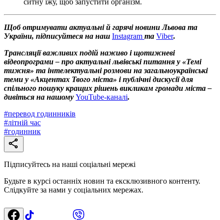
ситну їжу, щоб запустити організм.
Щоб отримувати актуальні й гарячі новини Львова та
України, підписуйтеся на наш
Instagram
та
Viber
.
Трансляції важливих подій наживо і щотижневі
відеопрограми – про актуальні львівські питання у «Темі
тижня» та інтелектуальні розмови на загальноукраїнські
теми у «Акцентах Твого міста» і публічні дискусії для
спільного пошуку кращих рішень викликам громади міста –
дивіться на нашому
YouTube-каналі
.
#
перевод годинників
#
літній час
#
годинник
Підписуйтесь на наші соціальні мережі
Будьте в курсі останніх новин та ексклюзивного контенту.
Слідкуйте за нами у соціальних мережах.