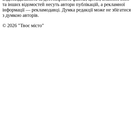
та інших відомостей несуть автори публікацій, а рекламної
інформації — рекламодавці. Думка редакцiї може не збiгатися
з думкою авторiв.
©
2026
"
Твоє місто
"