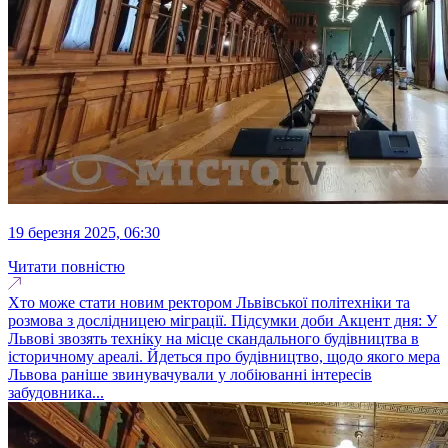
19 березня 2025, 06:30
Читати повністю
Хто може стати новим ректором Львівської політехніки та
розмова з дослідницею міграції. Підсумки доби Акцент дня: У
Львові звозять техніку на місце скандального будівництва в
історичному ареалі. Йдеться про будівництво, щодо якого мера
Львова раніше звинувачували у лобіюванні інтересів
забудовника...