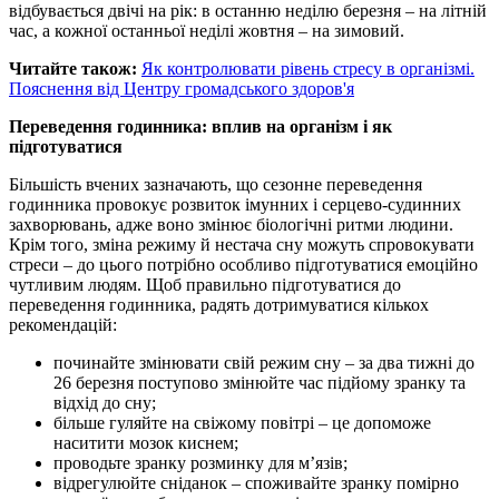
відбувається двічі на рік: в останню неділю березня – на літній
час, а кожної останньої неділі жовтня – на зимовий.
Читайте також:
Як контролювати рівень стресу в організмі.
Пояснення від Центру громадського здоров'я
Переведення годинника: вплив на організм і як
підготуватися
Більшість вчених зазначають, що сезонне переведення
годинника провокує розвиток імунних і серцево-судинних
захворювань, адже воно змінює біологічні ритми людини.
Крім того, зміна режиму й нестача сну можуть спровокувати
стреси – до цього потрібно особливо підготуватися емоційно
чутливим людям. Щоб правильно підготуватися до
переведення годинника, радять дотримуватися кількох
рекомендацій:
починайте змінювати свій режим сну – за два тижні до
26 березня поступово змінюйте час підйому зранку та
відхід до сну;
більше гуляйте на свіжому повітрі – це допоможе
наситити мозок киснем;
проводьте зранку розминку для м’язів;
відрегулюйте сніданок – споживайте зранку помірно