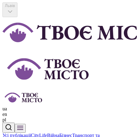
Львів
ua
en
pl
Усі публікації
CityLife
Війна
Бізнес
Транспорт та