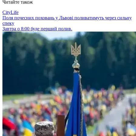
Читайте також
CityLife
Поля почесних поховань у Львові поливатимуть через сильну
спеку
Завтра о 8:00 буде перший полив.