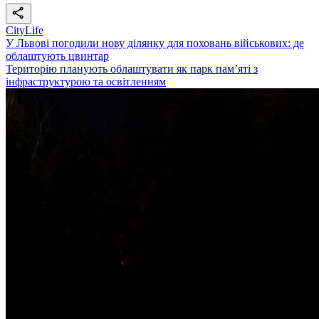
CityLife
У Львові погодили нову ділянку для поховань військових: де
облаштують цвинтар
Територію планують облаштувати як парк пам’яті з
інфраструктурою та освітленням