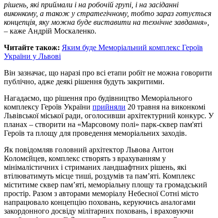
рішень, які приймали і на робочій групі, і на засіданні
виконкому, а також у стратегічному, тобто зараз готується
концепція, яку можна буде виставити на технічне завдання»,
– каже Андрій Москаленко.
Читайте також:
Яким буде Меморіальний комплекс Героїв
України у Львові
Він зазначає, що наразі про всі етапи робіт не можна говорити
публічно, адже деякі рішення будуть закритими.
Нагадаємо, що рішення про будівництво Меморіального
комплексу Героїв України
прийняли
20 травня на виконкомі
Львівської міської ради, оголосивши архітектурний конкурс. У
планах – створити на «Марсовому полі» парк-сквер пам'яті
Героїв та площу для проведення меморіальних заходів.
Як повідомляв головний архітектор Львова Антон
Коломєйцев, комплекс створять з врахуванням у
мінімалістичних і стриманих ландшафтних рішень, які
втілюватимуть місце тиші, роздумів та пам’яті. Комплекс
міститиме сквер пам’яті, меморіальну площу та громадський
простір. Разом з авторами меморіалу Небесної Сотні місто
напрацювало концепцію поховань, керуючись аналогами
закордонного досвіду мілітарних поховань, і враховуючи