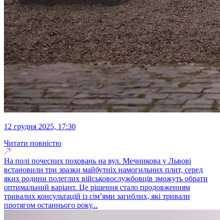
12 грудня 2025, 17:30
Читати повністю
На полі почесних поховань на вул. Мечникова у Львові
встановили три зразки майбутніх намогильних плит, серед
яких родини полеглих військовослужбовців зможуть обрати
оптимальний варіант. Це рішення стало продовженням
тривалих консультацій із сім’ями загиблих, які тривали
протягом останнього року...