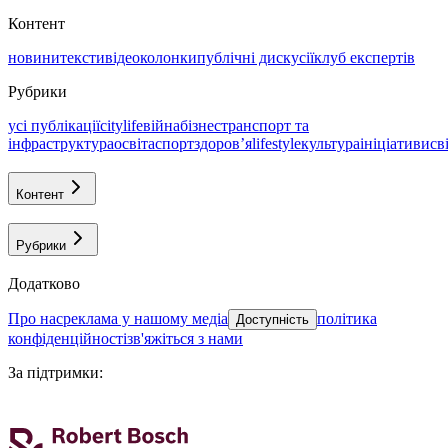
Контент
новини
тексти
відео
колонки
публічні дискусії
клуб експертів
Рубрики
усі публікації
citylife
війна
бізнес
транспорт та
інфраструктура
освіта
спорт
здоровʼя
lifestyle
культура
ініціативи
св
Контент
Рубрики
Додатково
про нас
реклама у нашому медіа
політика
Доступність
конфіденційності
зв'яжіться з нами
За підтримки
: