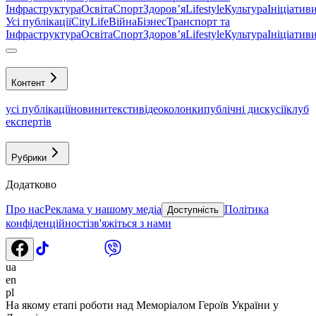
Інфраструктура
Освіта
Спорт
Здоровʼя
Lifestyle
Культура
Ініціатив
Усі публікації
CityLife
Війна
Бізнес
Транспорт та
Інфраструктура
Освіта
Спорт
Здоровʼя
Lifestyle
Культура
Ініціатив
Контент
усі публікації
новини
тексти
відео
колонки
публічні дискусії
клуб
експертів
Рубрики
Додатково
Про нас
Реклама у нашому медіа
Політика
Доступність
конфіденційності
зв'яжіться з нами
ua
en
pl
На якому етапі роботи над Меморіалом Героїв України у