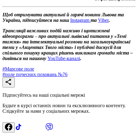
Щоб отримувати актуальні й гарячі новини Львова та
України, підписуйтеся на наш
Instagram
та
Viber
.
Трансляції важливих подій наживо і щотижневі
відеопрограми
–
про актуальні львівські питання у «Темі
тижня» та інтелектуальні розмови на загальноукраїнські
теми у «Акцентах Твого міста» і публічні дискусії для
спільного пошуку кращих рішень викликам громади міста –
дивіться на нашому
YouTube-каналі
.
#
Марсове поле
#
поле почесних поховань №76
Підписуйтесь на наші соціальні мережі
Будьте в курсі останніх новин та ексклюзивного контенту.
Слідкуйте за нами у соціальних мережах.