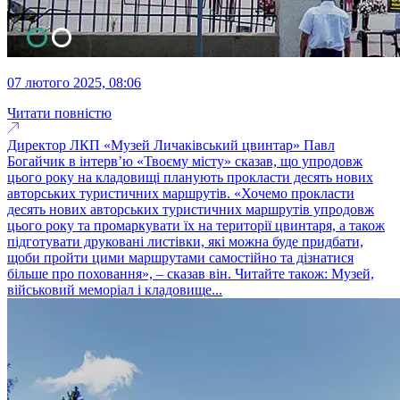
07 лютого 2025, 08:06
Читати повністю
Директор ЛКП «Музей Личаківський цвинтар» Павл
Богайчик в інтерв’ю «Твоєму місту» сказав, що упродовж
цього року на кладовищі планують прокласти десять нових
авторських туристичних маршрутів. «Хочемо прокласти
десять нових авторських туристичних маршрутів упродовж
цього року та промаркувати їх на території цвинтаря, а також
підготувати друковані листівки, які можна буде придбати,
щоби пройти цими маршрутами самостійно та дізнатися
більше про поховання», – сказав він. Читайте також: Музей,
військовий меморіал і кладовище...