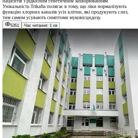
пацієнтів з рідкісним генетичним захворюванням
Унікальність Trikafta полягає в тому, що ліки нормалізують
функцію хлорних каналів усіх клітин, які продукують слиз,
тим самим усувають симптоми муковісцидозу.
5351
Час читання: 1 хв