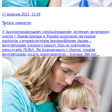
17 вересня 2023, 13:19
Читати повністю
У Західноукраїнському спеціалізованому дитячому медичному
центрі у Львові вперше в Україні розпочали лікування
пацієнтів з муковісцидозом інноваційними ліками –
модуляторами хлорного каналу. Про це повідомила
пресслужба ЛОВА. Як розповідають у Центрі, терапія
модуляторами досить дороговартісна – близько 300 тис...