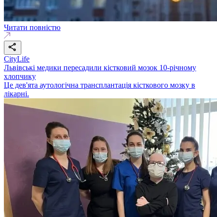
Читати повністю
CityLife
Львівські медики пересадили кістковий мозок 10-річному
хлопчику
Це дев'ята аутологічна трансплантація кісткового мозку в
лікарні.