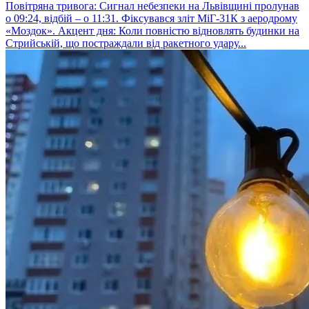
Повітряна тривога: Сигнал небезпеки на Львівщині пролунав
о 09:24, відбій – о 11:31. Фіксувався зліт МіГ-31К з аеродрому
«Моздок». Акцент дня: Коли повністю відновлять будинки на
Стрийській, що постраждали від ракетного удару...