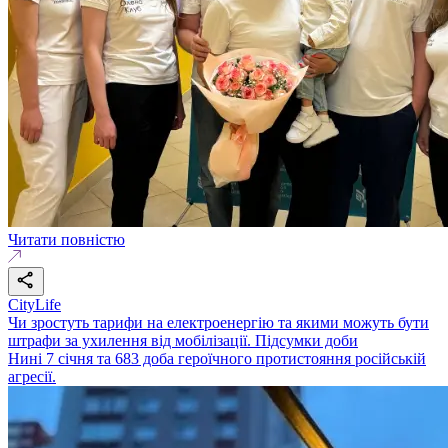
Читати повністю
CityLife
Чи зростуть тарифи на електроенергію та якими можуть бути
штрафи за ухилення від мобілізації. Підсумки доби
Нині 7 січня та 683 доба героїчного протистояння російській
агресії.