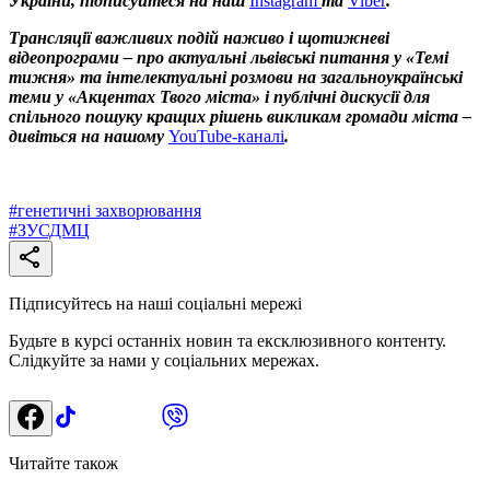
України, підписуйтеся на наш
Instagram
та
Viber
.
Трансляції важливих подій наживо і щотижневі
відеопрограми – про актуальні львівські питання у «Темі
тижня» та інтелектуальні розмови на загальноукраїнські
теми у «Акцентах Твого міста» і публічні дискусії для
спільного пошуку кращих рішень викликам громади міста –
дивіться на нашому
YouTube-каналі
.
#
генетичні захворювання
#
ЗУСДМЦ
Підписуйтесь на наші соціальні мережі
Будьте в курсі останніх новин та ексклюзивного контенту.
Слідкуйте за нами у соціальних мережах.
Читайте також