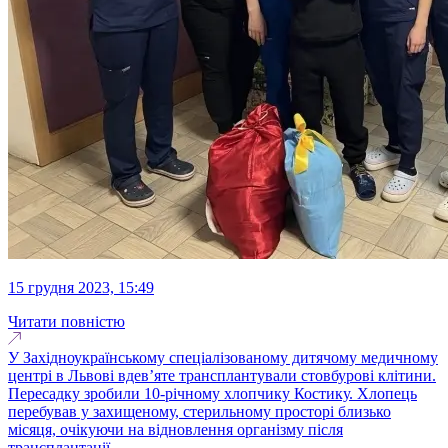
15 грудня 2023, 15:49
Читати повністю
У Західноукраїнському спеціалізованому дитячому медичному
центрі в Львові вдев’яте трансплантували стовбурові клітини.
Пересадку зробили 10-річному хлопчику Костику. Хлопець
перебував у захищеному, стерильному просторі близько
місяця, очікуючи на відновлення організму після
трансплантації...