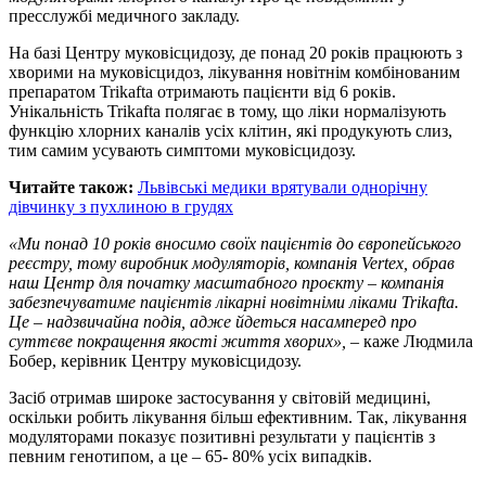
пресслужбі медичного закладу.
На базі Центру муковісцидозу, де понад 20 років працюють з
хворими на муковісцидоз, лікування новітнім комбінованим
препаратом Trikafta отримають пацієнти від 6 років.
Унікальність Trikafta полягає в тому, що ліки нормалізують
функцію хлорних каналів усіх клітин, які продукують слиз,
тим самим усувають симптоми муковісцидозу.
Читайте також:
Львівські медики врятували однорічну
дівчинку з пухлиною в грудях
«Ми понад 10 років вносимо своїх пацієнтів до європейського
реєстру, тому виробник модуляторів, компанія Vertex, обрав
наш Центр для початку масштабного проєкту – компанія
забезпечуватиме пацієнтів лікарні новітніми ліками Trikafta.
Це – надзвичайна подія, адже йдеться насамперед про
суттєве покращення якості життя хворих»,
– каже Людмила
Бобер, керівник Центру муковісцидозу.
Засіб отримав широке застосування у світовій медицині,
оскільки робить лікування більш ефективним. Так, лікування
модуляторами показує позитивні результати у пацієнтів з
певним генотипом, а це – 65- 80% усіх випадків.