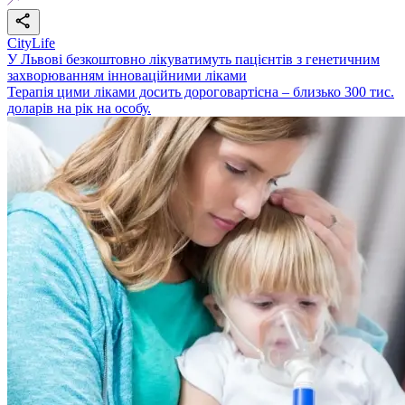
CityLife
У Львові безкоштовно лікуватимуть пацієнтів з генетичним
захворюванням інноваційними ліками
Терапія цими ліками досить дороговартісна – близько 300 тис.
доларів на рік на особу.