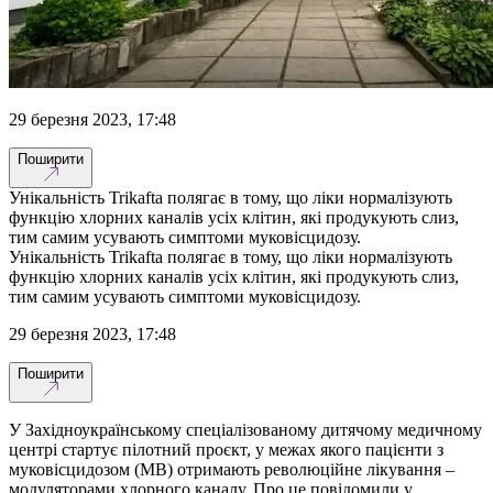
29 березня 2023, 17:48
Поширити
Унікальність Trikafta полягає в тому, що ліки нормалізують
функцію хлорних каналів усіх клітин, які продукують слиз,
тим самим усувають симптоми муковісцидозу.
Унікальність Trikafta полягає в тому, що ліки нормалізують
функцію хлорних каналів усіх клітин, які продукують слиз,
тим самим усувають симптоми муковісцидозу.
29 березня 2023, 17:48
Поширити
У Західноукраїнському спеціалізованому дитячому медичному
центрі стартує пілотний проєкт, у межах якого пацієнти з
муковісцидозом (МВ) отримають революційне лікування –
модуляторами хлорного каналу. Про це повідомили у