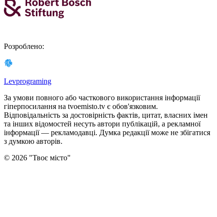
Розроблено
:
Levprograming
За умови повного або часткового використання iнформацiї
гіперпосилання на tvoemisto.tv є обов'язковим.
Відповідальність за достовірність фактів, цитат, власних імен
та інших відомостей несуть автори публікацій, а рекламної
інформації — рекламодавці. Думка редакцiї може не збiгатися
з думкою авторiв.
©
2026
"
Твоє місто
"