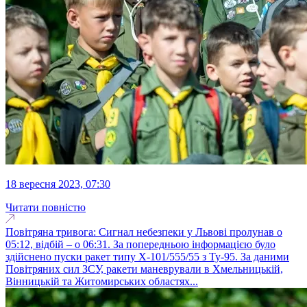
18 вересня 2023, 07:30
Читати повністю
Повітряна тривога: Сигнал небезпеки у Львові пролунав о
05:12, відбій – о 06:31. За попередньою інформацією було
здійснено пуски ракет типу Х-101/555/55 з Ту-95. За даними
Повітряних сил ЗСУ, ракети маневрували в Хмельницькій,
Вінницькій та Житомирських областях...