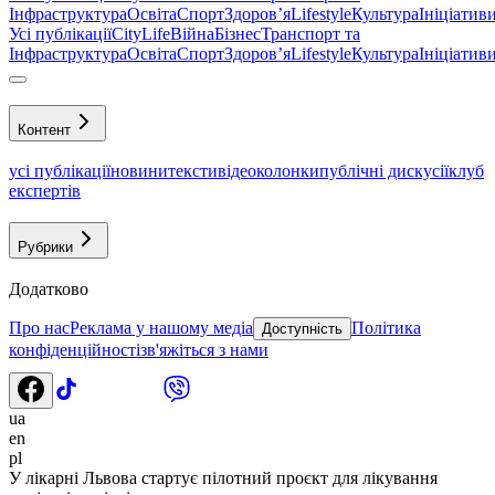
Інфраструктура
Освіта
Спорт
Здоровʼя
Lifestyle
Культура
Ініціатив
Усі публікації
CityLife
Війна
Бізнес
Транспорт та
Інфраструктура
Освіта
Спорт
Здоровʼя
Lifestyle
Культура
Ініціатив
Контент
усі публікації
новини
тексти
відео
колонки
публічні дискусії
клуб
експертів
Рубрики
Додатково
Про нас
Реклама у нашому медіа
Політика
Доступність
конфіденційності
зв'яжіться з нами
ua
en
pl
У лікарні Львова стартує пілотний проєкт для лікування