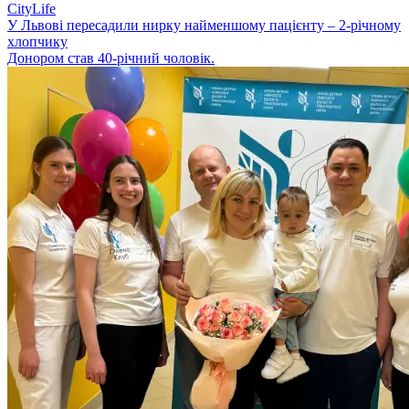
CityLife
У Львові пересадили нирку найменшому пацієнту – 2-річному
хлопчику
Донором став 40-річний чоловік.