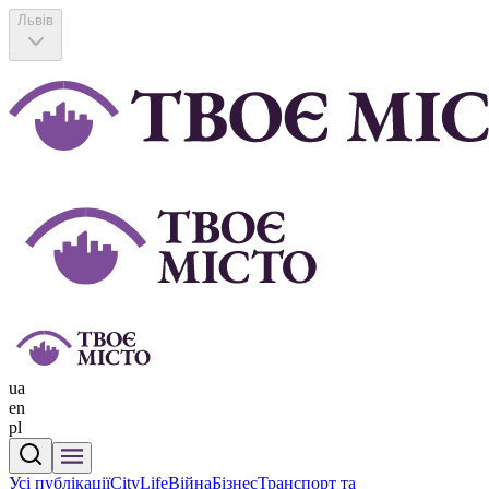
Львів
ua
en
pl
Усі публікації
CityLife
Війна
Бізнес
Транспорт та