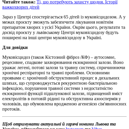
Читайте також:
Ті, що потребують захисту щодня. Історії
важкохворих дітей
Зараз у Центрі спостерігається 65 дітей із муковісцидозом. А у
межах проєкту зможуть забезпечити лікування новітнім
препаратом хворих з усієї України. Окрім цього, результати та
досвід проєкту у львівському Центрі муковісцидозу будуть
поширені на інші центри муковісцидозу в Україні.
Для довідки
Муковісцидоз (також Кістозний фіброз /КФ)
–
аутосомне,
рецесивне, спадкове захворювання екзокринної залози. Воно
уражає легені, потові залози та травну систему, спричинюючи
хронічні респіраторні та травні проблеми. Основними
проявами є: хронічний обструктивний процес в дихальних
шляхах, що супроводжується рекурентною бактеріальною
інфекцією, порушення травної системи з недостатністю
екзокринної функції підшлункової залози, підвищений вміст
електролітів в потовій рідині та обструктивна азооспермія у
чоловіків, що обумовлена вродженою агенезією сім'явиносних
протоків.
Щоб отримувати актуальні й гарячі новини Львова та