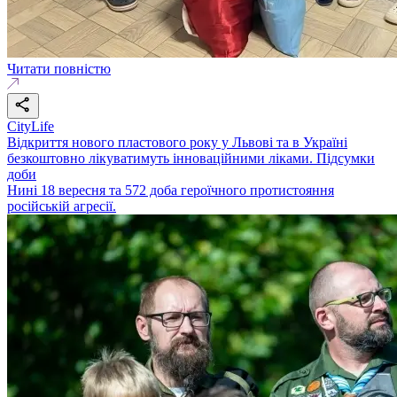
Читати повністю
CityLife
Відкриття нового пластового року у Львові та в Україні
безкоштовно лікуватимуть інноваційними ліками. Підсумки
доби
Нині 18 вересня та 572 доба героїчного протистояння
російській агресії.