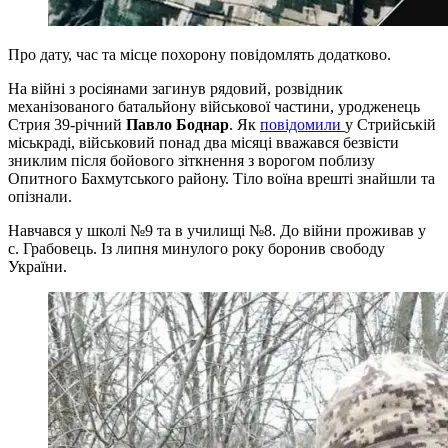
Про дату, час та місце похорону повідомлять додатково.
На війні з росіянами загинув рядовий, розвідник
механізованого батальйону військової частини, уродженець
Стрия 39-річний
Павло Боднар
. Як
повідомили
у Стрийській
міськраді, військовий понад два місяці вважався безвісти
зниклим після бойового зіткнення з ворогом поблизу
Опитного Бахмутського району. Тіло воїна врешті знайшли та
опізнали.
Навчався у школі №9 та в училищі №8. До війни проживав у
с. Грабовець. Із липня минулого року боронив свободу
України.