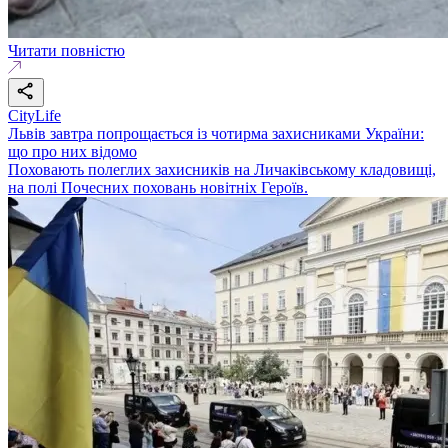
Читати повністю
CityLife
Львів завтра попрощається із чотирма захисниками України:
що про них відомо
Поховають полеглих захисників на Личаківському кладовищі,
на полі Почесних поховань новітніх Героїв.