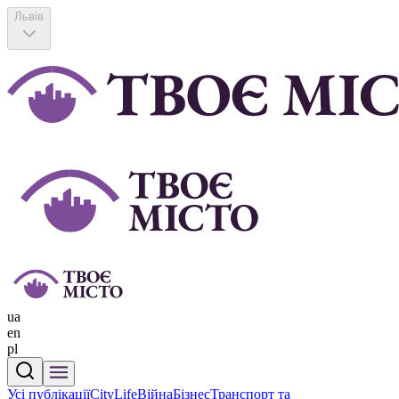
Львів
ua
en
pl
Усі публікації
CityLife
Війна
Бізнес
Транспорт та