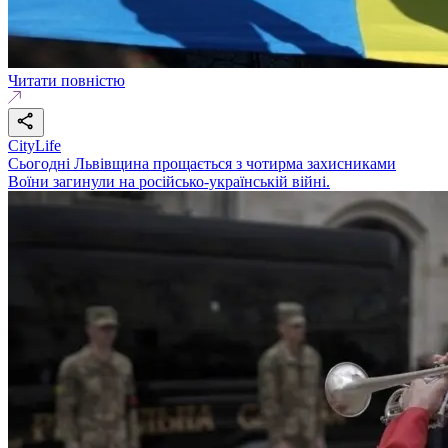
Читати повністю
CityLife
Сьогодні Львівщина прощається з чотирма захисниками
Воїни загинули на російсько-українській війні.