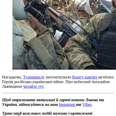
Нагадаємо,
Т
voemisto.tv
започаткувало
Книгу пам'яті
загиблих
Героїв російсько-української війни. Про небесний батальйон
Львівщини
читайте тут
.
Щоб отримувати актуальні й гарячі новини Львова та
України, підписуйтеся на наш
Instagram
та
Viber
.
Трансляції важливих подій наживо і щотижневі