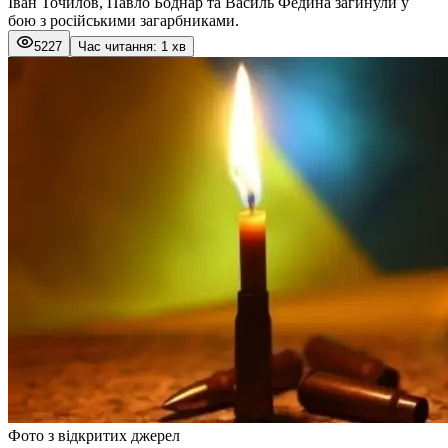
Іван Точилов, Павло Боднар та Василь Федина загинули у
бою з російськими загарбниками.
5227
Час читання: 1 хв
Фото з відкритих джерел