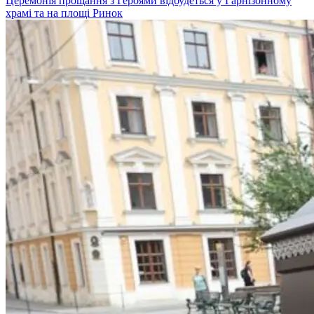
Церемонія прощання з Героями відбудеться у Гарнізонному
храмі та на площі Ринок