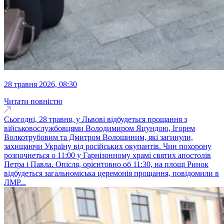
28 травня 2026, 08:30
Читати повністю
Сьогодні, 28 травня, у Львові відбудеться прощання з
військовослужбовцями Володимиром Яцундою, Ігорем
Волкотрубовим та Дмитром Волошиним, які загинули,
захищаючи Україну від російських окупантів. Чин похорону
розпочнеться о 11:00 у Гарнізонному храмі святих апостолів
Петра і Павла. Опісля, орієнтовно об 11:30, на площі Ринок
відбудеться загальноміська церемонія прощання, повідомили в
ЛМР...