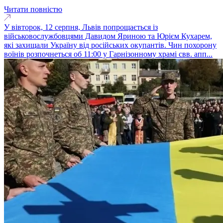
Читати повністю
У вівторок, 12 серпня, Львів попрощається із
військовослужбовцями Давидом Яриною та Юрієм Кухарем,
які захищали Україну від російських окупантів. Чин похорону
воїнів розпочнеться об 11:00 у Гарнізонному храмі свв. апп...