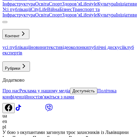
Інфраструктура
Освіта
Спорт
Здоровʼя
Lifestyle
Культура
Ініціатив
Усі публікації
CityLife
Війна
Бізнес
Транспорт та
Інфраструктура
Освіта
Спорт
Здоровʼя
Lifestyle
Культура
Ініціатив
Контент
усі публікації
новини
тексти
відео
колонки
публічні дискусії
клуб
експертів
Рубрики
Додатково
Про нас
Реклама у нашому медіа
Політика
Доступність
конфіденційності
зв'яжіться з нами
ua
en
pl
У бою з окупантами загинули троє захисників із Львівщини