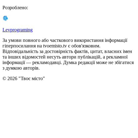
Розроблено
:
Levprograming
За умови повного або часткового використання iнформацiї
гіперпосилання на tvoemisto.tv є обов'язковим.
Відповідальність за достовірність фактів, цитат, власних імен
та інших відомостей несуть автори публікацій, а рекламної
інформації — рекламодавці. Думка редакцiї може не збiгатися
з думкою авторiв.
©
2026
"
Твоє місто
"