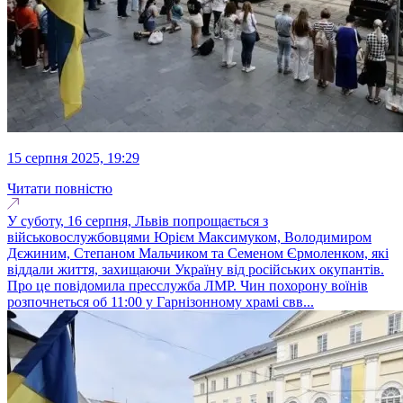
15 серпня 2025, 19:29
Читати повністю
У суботу, 16 серпня, Львів попрощається з
військовослужбовцями Юрієм Максимуком, Володимиром
Дєжиним, Степаном Мальчиком та Семеном Єрмоленком, які
віддали життя, захищаючи Україну від російських окупантів.
Про це повідомила пресслужба ЛМР. Чин похорону воїнів
розпочнеться об 11:00 у Гарнізонному храмі свв...