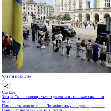
Читати повністю
CityLife
Завтра Львів попрощається із двома захисниками: ким вони
були
Поховають захисників на Личаківському кладовищі, на полі
Почесних поховань новітніх Героїв.