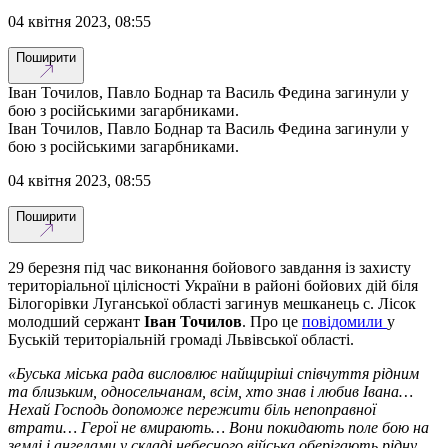
04 квітня 2023, 08:55
Поширити
Іван Точилов, Павло Боднар та Василь Федина загинули у
бою з російськими загарбниками.
Іван Точилов, Павло Боднар та Василь Федина загинули у
бою з російськими загарбниками.
04 квітня 2023, 08:55
Поширити
29 березня під час виконання бойового завдання із захисту
територіальної цілісності України в районі бойових дій біля
Білогорівки Луганської області загинув мешканець с. Лісок
молодший сержант
Іван Точилов
. Про це
повідомили
у
Буській територіальній громаді Львівської області.
«Буська міська рада висловлює найщиріші співчуття рідним
та близьким, односельчанам, всім, хто знав і любив Івана…
Нехай Господь допоможе пережити біль непоправної
втрати… Герої не вмирають… Вони покидають поле бою на
землі і ангелами у складі небесного війська оберігають рідну