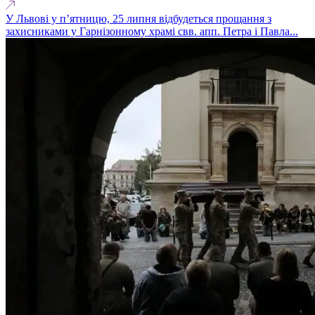
У Львові у п’ятницю, 25 липня відбудеться прощання з
захисниками у Гарнізонному храмі свв. апп. Петра і Павла...