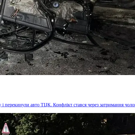
у і перекинули авто ТЦК. Конфлікт стався через затримання чо