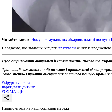
Читайте також:
Чому в комунальних лікарнях платні послуги
Нагадаємо, що львівські хірурги
врятували
жінку із вродженою 
Щоб отримувати актуальні й гарячі новини Львова та Украї
Трансляції важливих подій наживо і щотижневі відеопрогр
Твого міста» і публічні дискусії для спільного пошуку кращи
#
хірурги Львова
#
врятували дитину
#
ОХМАТДИТ
Підписуйтесь на наші соціальні мережі