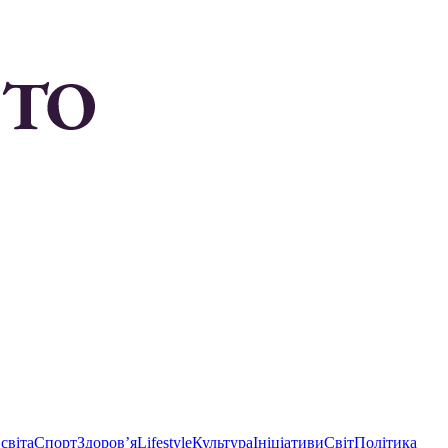
світа
Спорт
Здоровʼя
Lifestyle
Культура
Ініціативи
Світ
Політика