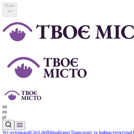
Львів
ua
en
pl
Усі публікації
CityLife
Війна
Бізнес
Транспорт та Інфраструктура
О