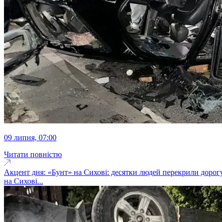
09 липня, 07:00
Читати повністю
Акцент дня: «Бунт» на Сихові: десятки людей перекрили дорог
на Сихові...