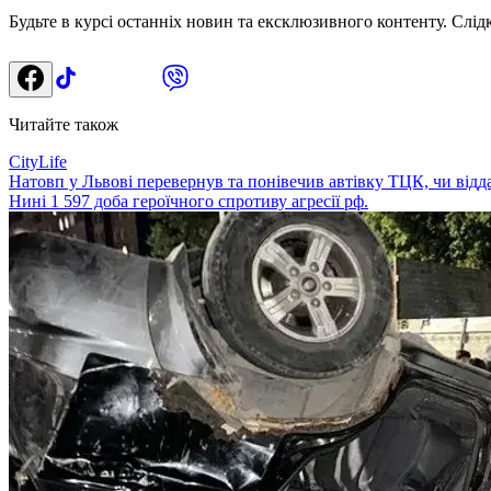
Будьте в курсі останніх новин та ексклюзивного контенту. Слід
Читайте також
CityLife
Натовп у Львові перевернув та понівечив автівку ТЦК, чи відда
Нині 1 597 доба героїчного спротиву агресії рф.