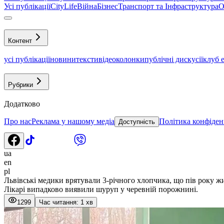
Усі публікації
CityLife
Війна
Бізнес
Транспорт та Інфраструктура
О
Контент
усі публікації
новини
тексти
відео
колонки
публічні дискусії
клуб 
Рубрики
Додатково
Про нас
Реклама у нашому медіа
Політика конфіден
Доступність
ua
en
pl
Львівські медики врятували 3-річного хлопчика, що пів року ж
Лікарі випадково виявили шуруп у черевній порожнині.
1299
Час читання: 1 хв