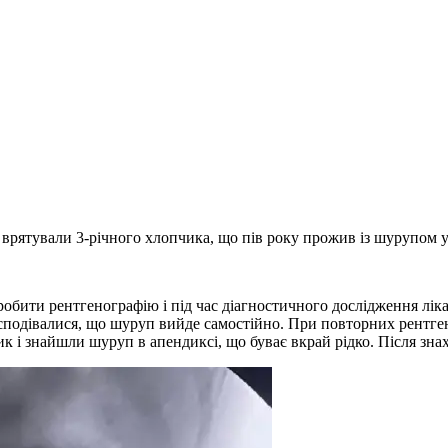
 врятували 3-річного хлопчика, що пів року прожив із шурупом у
зробити рентгенографію і під час діагностичного дослідження лі
 сподівалися, що шуруп вийде самостійно. При повторних рентге
к і знайшли шуруп в апендиксі, що буває вкрай рідко. Після зна