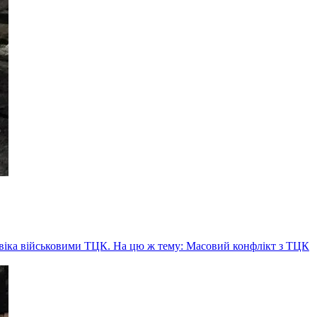
ловіка військовими ТЦК. На цю ж тему: Масовий конфлікт з ТЦК