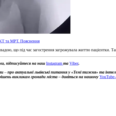
 КТ та МРТ. Пояснення
вадою, що під час загострення загрожувала життю пацієнтки. Так
ни, підписуйтеся на наш
Instagram
та
Viber
.
ами
–
про актуальні львівські питання у «Темі тижня» та інтел
х рішень викликам громади міста – дивіться на нашому
YouTube-