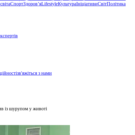
світа
Спорт
Здоровʼя
Lifestyle
Культура
Ініціативи
Світ
Політика
експертів
ційності
зв'яжіться з нами
ив із шурупом у животі