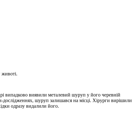
 животі.
карі випадково виявили металевий шуруп у його черевній
н-дослідженнях, шуруп залишався на місці. Хірурги вирішили
хідки одразу видалили його.