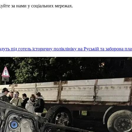
куйте за нами у соціальних мережах.
дуть під готель історичну поліклініку на Руській та заборона п