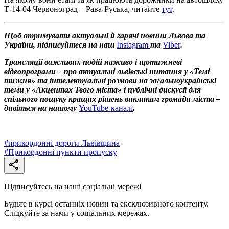
Т-14-04 Червоноград
–
Рава-Руська, читайте
тут
.
Щоб отримувати актуальні й гарячі новини Львова та
України, підписуйтеся на наш
Instagram
та
Viber
.
Трансляції важливих подій наживо і щотижневі
відеопрограми – про актуальні львівські питання у «Темі
тижня» та інтелектуальні розмови на загальноукраїнські
теми у «Акцентах Твого міста» і публічні дискусії для
спільного пошуку кращих рішень викликам громади міста –
дивіться на нашому
YouTube-каналі
.
#
прикордонні дороги Львівщина
#
Прикордонні пункти пропуску
Підписуйтесь на наші соціальні мережі
Будьте в курсі останніх новин та ексклюзивного контенту.
Слідкуйте за нами у соціальних мережах.