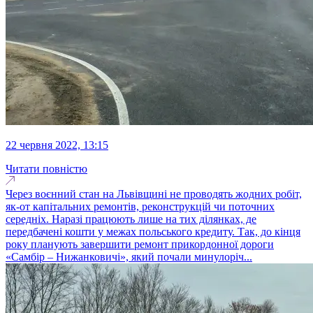
22 червня 2022, 13:15
Читати повністю
Через воєнний стан на Львівщині не проводять жодних робіт,
як-от капітальних ремонтів, реконструкцій чи поточних
середніх. Наразі працюють лише на тих ділянках, де
передбачені кошти у межах польського кредиту. Так, до кінця
року планують завершити ремонт прикордонної дороги
«Самбір – Нижанковичі», який почали минулоріч...