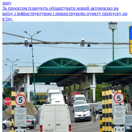
зону
За проєктом планують облаштувати новий актовокзал на
виїзд з інфраструктурою і реконструкцію пункту пропуску на
в’їзд.