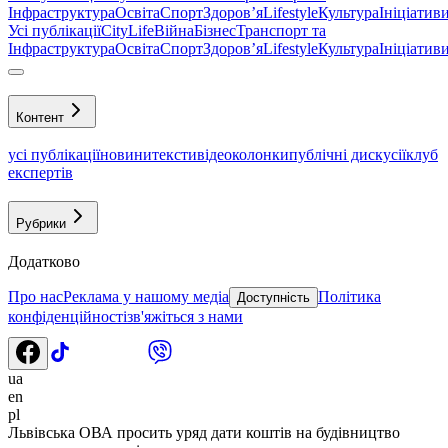
Інфраструктура
Освіта
Спорт
Здоровʼя
Lifestyle
Культура
Ініціатив
Усі публікації
CityLife
Війна
Бізнес
Транспорт та
Інфраструктура
Освіта
Спорт
Здоровʼя
Lifestyle
Культура
Ініціатив
Контент
усі публікації
новини
тексти
відео
колонки
публічні дискусії
клуб
експертів
Рубрики
Додатково
Про нас
Реклама у нашому медіа
Політика
Доступність
конфіденційності
зв'яжіться з нами
ua
en
pl
Львівська ОВА просить уряд дати коштів на будівництво