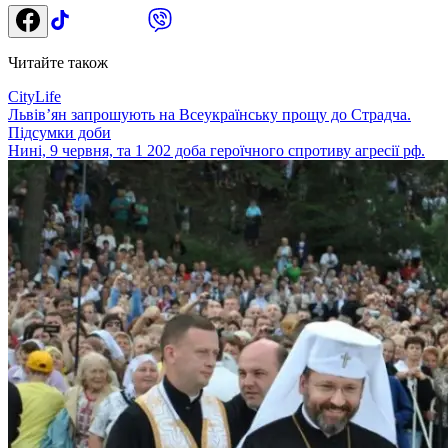
Читайте також
CityLife
Львів’ян запрошують на Всеукраїнську прощу до Страдча.
Підсумки доби
Нині, 9 червня, та 1 202 доба героїчного спротиву агресії рф.