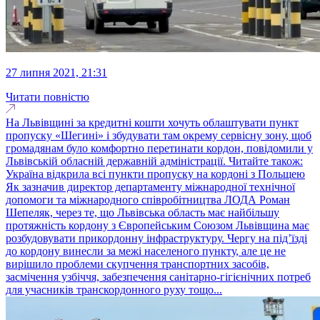
27 липня 2021, 21:31
Читати повністю
На Львівщині за кредитні кошти хочуть облаштувати пункт
пропуску «Шегині» і збудувати там окрему сервісну зону, щоб
громадянам було комфортно перетинати кордон, повідомили у
Львівській обласній державній адміністрації. Читайте також:
Україна відкрила всі пункти пропуску на кордоні з Польщею
Як зазначив директор департаменту міжнародної технічної
допомоги та міжнародного співробітництва ЛОДА Роман
Шепеляк, через те, що Львівська область має найбільшу
протяжність кордону з Європейським Союзом Львівщина має
розбудовувати прикордонну інфраструктуру. Чергу на під’їзді
до кордону винесли за межі населеного пункту, але це не
вирішило проблеми скупчення транспортних засобів,
засмічення узбіччя, забезпечення санітарно-гігієнічних потреб
для учасників транскордонного руху тощо...