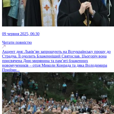
09 червня 2025, 06:30
Читати повністю
Акцент дня: Львів’ян запрошують на Всеукраїнську прощу до
Страдча. Її очолить Блаженніший Святослав. Цьогоріч вона
присвячена Дню мирянина та пам’яті блаженних
новомучеників – отця Миколи Конрада та дяка Володимира
Прийми...