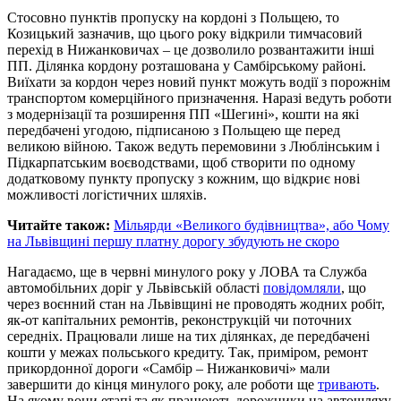
Стосовно пунктів пропуску на кордоні з Польщею, то
Козицький зазначив, що цього року відкрили тимчасовий
перехід в Нижанковичах – це дозволило розвантажити інші
ПП. Ділянка кордону розташована у Самбірському районі.
Виїхати за кордон через новий пункт можуть водії з порожнім
транспортом комерційного призначення. Наразі ведуть роботи
з модернізації та розширення ПП «Шегині», кошти на які
передбачені угодою, підписаною з Польщею ще перед
великою війною. Також ведуть перемовини з Люблінським і
Підкарпатським воєводствами, щоб створити по одному
додатковому пункту пропуску з кожним, що відкриє нові
можливості логістичних шляхів.
Читайте також:
Мільярди «Великого будівництва», або Чому
на Львівщині першу платну дорогу збудують не скоро
Нагадаємо, ще в червні минулого року у ЛОВА та Служба
автомобільних доріг у Львівській області
повідомляли
, що
через воєнний стан на Львівщині не проводять жодних робіт,
як-от капітальних ремонтів, реконструкцій чи поточних
середніх. Працювали лише на тих ділянках, де передбачені
кошти у межах польського кредиту. Так, приміром, ремонт
прикордонної дороги «Самбір – Нижанковичі» мали
завершити до кінця минулого року, але роботи ще
тривають
.
На якому вони етапі та як працюють дорожники на автошляху