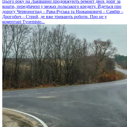
Цього року на Львівщині продовжують ремонт двох доріг за
кошти, передбачені у межах польського кредиту. Йдеться про
дорогу Червоноград – Рава-Руська та Нижанковичі – Самбір –
Дрогобич – Стрий, де вже тривають роботи. Про це у
коментарі Tvoemisto...