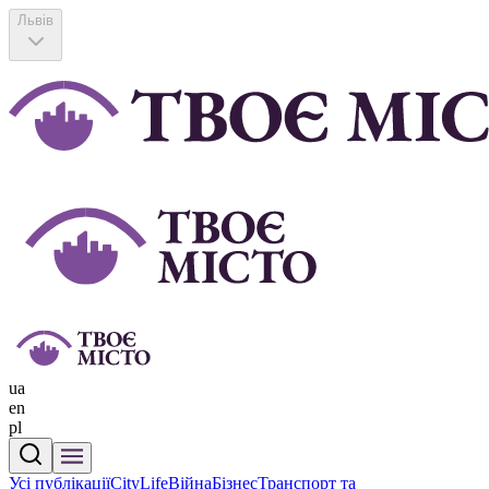
Львів
ua
en
pl
Усі публікації
CityLife
Війна
Бізнес
Транспорт та