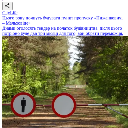
CityLife
Цього року почнуть будувати пункт пропуску «Нижанковичі
– Мальховіце»
Днями оголосять тендер на початок будівництва, після цього
потрібно буде два-три місяці для того, аби обрати переможця.