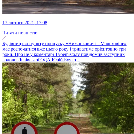
17 лютого 2021, 17:08
Читати повністю
Будівництво пункту пропуску «Нижанковичі – Мальховіце»
має розпочатися вже цього року і триватиме орієнтовно три
роки. Про це у коментарі Tvoemisto.tv повідомив заступник
голови Львівської ОДА Юрій Бучко...