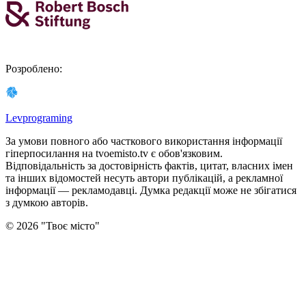
Розроблено
:
Levprograming
За умови повного або часткового використання iнформацiї
гіперпосилання на tvoemisto.tv є обов'язковим.
Відповідальність за достовірність фактів, цитат, власних імен
та інших відомостей несуть автори публікацій, а рекламної
інформації — рекламодавці. Думка редакцiї може не збiгатися
з думкою авторiв.
©
2026
"
Твоє місто
"