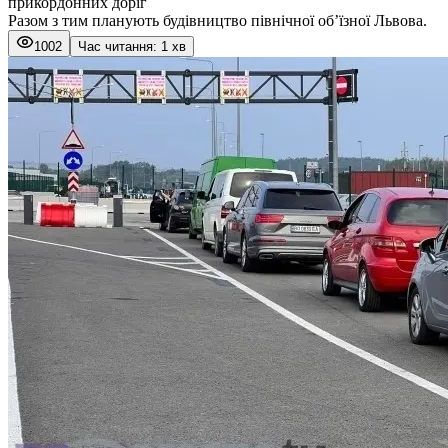
прикордонних доріг
Разом з тим планують будівництво північної об’їзної Львова.
1002
Час читання: 1 хв