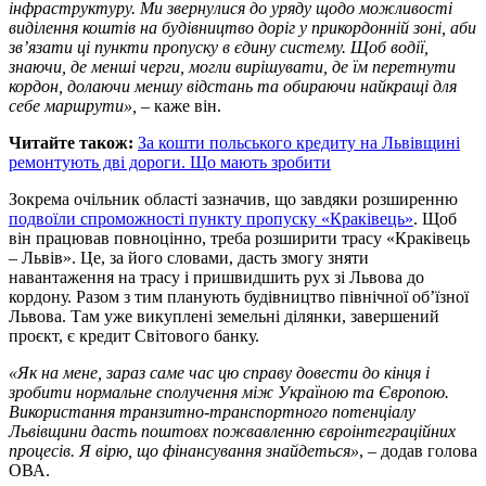
інфраструктуру. Ми звернулися до уряду щодо можливості
виділення коштів на будівництво доріг у прикордонній зоні, аби
зв’язати ці пункти пропуску в єдину систему. Щоб водії,
знаючи, де менші черги, могли вирішувати, де їм перетнути
кордон, долаючи меншу відстань та обираючи найкращі для
себе маршрути»,
– каже він.
Читайте також:
За кошти польського кредиту на Львівщині
ремонтують дві дороги. Що мають зробити
Зокрема очільник області зазначив, що завдяки розширенню
подвоїли спроможності пункту пропуску «Краківець»
. Щоб
він працював повноцінно, треба розширити трасу «Краківець
– Львів». Це, за його словами, дасть змогу зняти
навантаження на трасу і пришвидшить рух зі Львова до
кордону. Разом з тим планують будівництво північної об’їзної
Львова. Там уже викуплені земельні ділянки, завершений
проєкт, є кредит Світового банку.
«Як на мене, зараз саме час цю справу довести до кінця і
зробити нормальне сполучення між Україною та Європою.
Використання транзитно-транспортного потенціалу
Львівщини дасть поштовх пожвавленню євроінтеграційних
процесів. Я вірю, що фінансування знайдеться»
, – додав голова
ОВА.