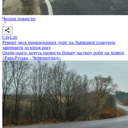
Читати повністю
CityLife
Ремонт двох прикордонних доріг на Львівщині планують
завершити до кінця року
Окрім цього, хочуть провести більшу частину робіт на ділянці
«Рава-Руська – Червоноград».