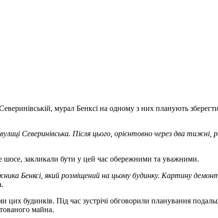
і Северинівській, мурал Бенксі на одному з них планують зберегт
вулиці Северинівська. Після цього, орієнтовно через два тижні
е шосе, закликали бути у цей час обережними та уважними.
жника Бенксі, який розміщений на цьому будинку. Картину дем
а.
ми цих будинків. Під час зустрічі обговорили планування подальш
нтованого майна.