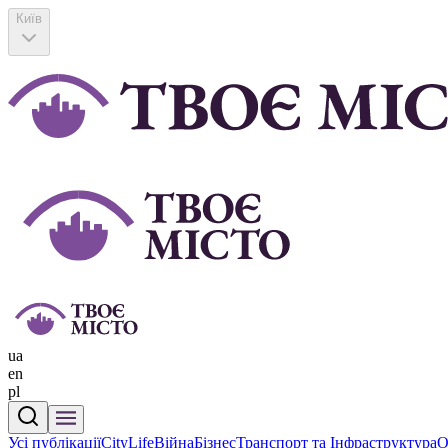
Київ
ua
en
pl
Усі публікації
CityLife
Війна
Бізнес
Транспорт та Інфраструктура
О