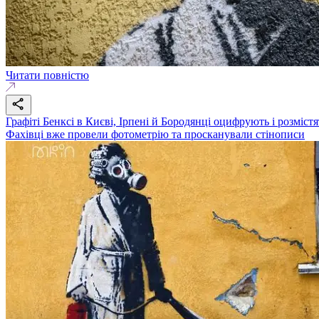
Читати повністю
Графіті Бенксі в Києві, Ірпені й Бородянці оцифрують і розмістя
Фахівці вже провели фотометрію та просканували стінописи