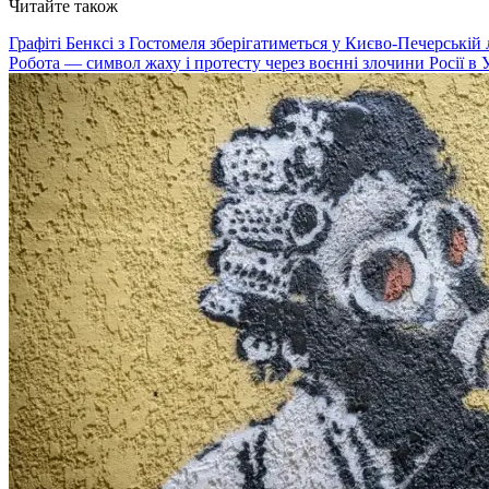
Читайте також
Графіті Бенксі з Гостомеля зберігатиметься у Києво-Печерській 
Робота — символ жаху і протесту через воєнні злочини Росії в 