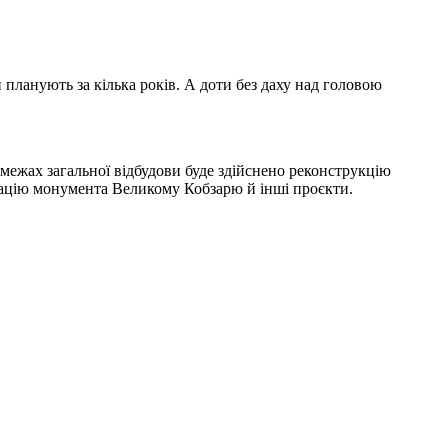
 планують за кілька років. А доти без даху над головою
межах загальної відбудови буде здійснено реконструкцію
врацію монумента Великому Кобзарю й інші проєкти.