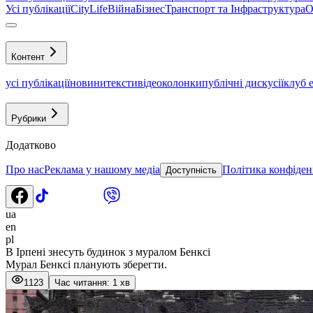
Усі публікації
CityLife
Війна
Бізнес
Транспорт та Інфраструктура
О
Контент
усі публікації
новини
тексти
відео
колонки
публічні дискусії
клуб 
Рубрики
Додатково
Про нас
Реклама у нашому медіа
Політика конфіден
Доступність
ua
en
pl
В Ірпені знесуть будинок з муралом Бенксі
Мурал Бенксі планують зберегти.
1123
Час читання: 1 хв