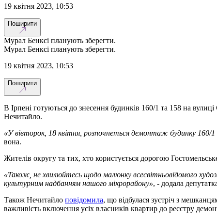
19 квітня 2023, 10:53
Поширити
Мурал Бенксі планують зберегти.
Мурал Бенксі планують зберегти.
19 квітня 2023, 10:53
Поширити
В Ірпені готуються до знесення будинків 160/1 та 158 на вулиц
Нечитайло.
«У вівторок, 18 квітня, розпочнеться демонтаж будинку 160/1 
вона.
Жителів округу та тих, хто користується дорогою Гостомельськ
«Також, не хвилюйтесь щодо малюнку всесвітньовідомого худо
культурним надбанням нашого мікрорайону»
, - додала депутатк
Також Нечитайло
повідомила
, що відбулася зустріч з мешканця
важливість включення усіх власників квартир до реєстру демо