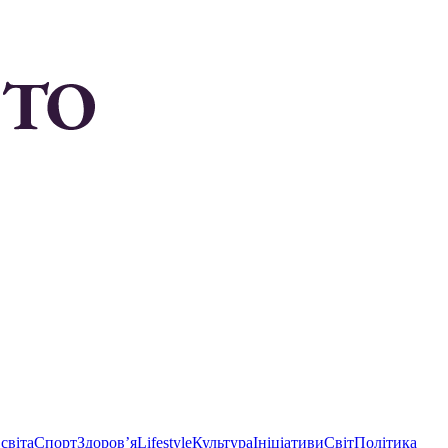
світа
Спорт
Здоровʼя
Lifestyle
Культура
Ініціативи
Світ
Політика