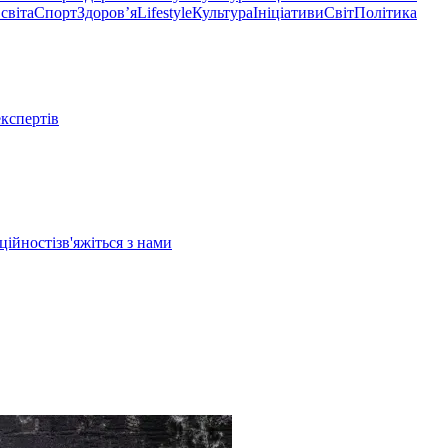
світа
Спорт
Здоровʼя
Lifestyle
Культура
Ініціативи
Світ
Політика
експертів
ційності
зв'яжіться з нами