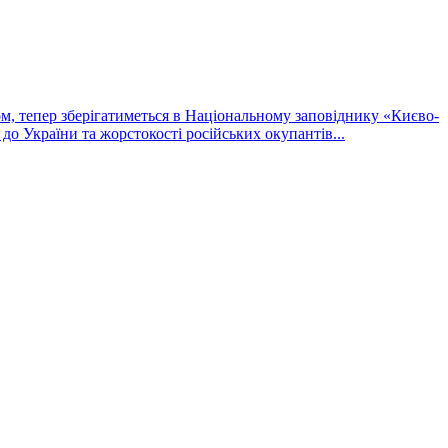
ном, тепер зберігатиметься в Національному заповіднику «Києво-
до України та жорстокості російських окупантів...