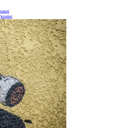
лаврі
Україні