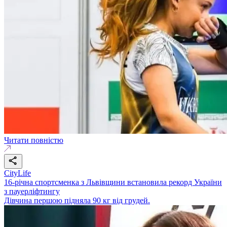
Читати повністю
CityLife
16-річна спортсменка з Львівщини встановила рекорд України
з пауерліфтингу
Дівчина першою підняла 90 кг від грудей.