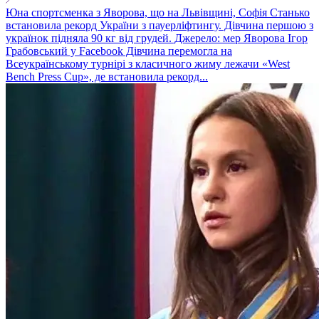
Юна спортсменка з Яворова, що на Львівщині, Софія Станько
встановила рекорд України з пауерліфтингу. Дівчина першою з
українок підняла 90 кг від грудей. Джерело: мер Яворова Ігор
Грабовський у Facebook Дівчина перемогла на
Всеукраїнському турнірі з класичного жиму лежачи «West
Bench Press Cup», де встановила рекорд...