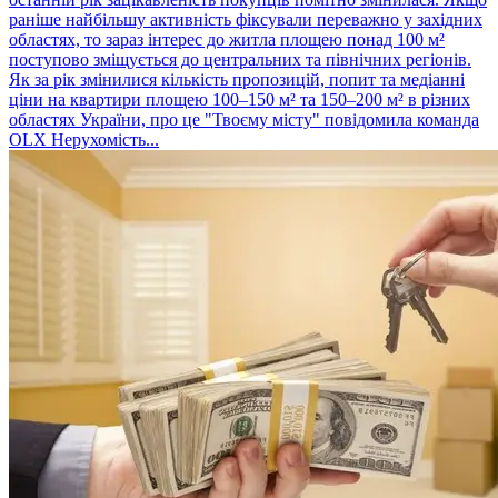
раніше найбільшу активність фіксували переважно у західних
областях, то зараз інтерес до житла площею понад 100 м²
поступово зміщується до центральних та північних регіонів.
Як за рік змінилися кількість пропозицій, попит та медіанні
ціни на квартири площею 100–150 м² та 150–200 м² в різних
областях України, про це "Твоєму місту" повідомила команда
OLX Нерухомість...