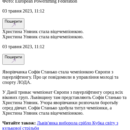
Фото: European Powerlifting Federation
03 травня 2023, 11:12
Поширити
Христина Уляник стала віцечемпіонкою.
Христина Уляник стала віцечемпіонкою.
03 травня 2023, 11:12
Поширити
Яворівчанка Софія Станько стала чемпіонкою Європи з
пауерліфтингу. Про це повідомили в управління молоді та
спорту ЛОДА.
У Данії триває чемпіонат Європи з пауерліфтингу серед всіх
вікових груп. Львівщину там представляють Софія Станько та
Христина Уляник. Учора яворівчанки розпочали боротьбу
серед дівчат. Софія Станько здобула титул чемпіонки, а
Христина Уляник стала віцечемпіонкою.
Читайте також:
Львів'янка виборола срібло Кубка світу з
кулькової стрільби