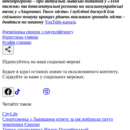
відеопрограми – про актуальні львівські питання у «Темі
тижня» та інтелектуальні розмови на загальноукраїнські
теми у «Акцентах Твого міста» і публічні дискусії для
спільного пошуку кращих рішень викликам громади міста –
дивіться на нашому
YouTube-каналі
.
#
чемпіонка європи з пауерліфтингу
#
христина уляник
#
софія станько
Підписуйтесь на наші соціальні мережі
Будьте в курсі останніх новин та ексклюзивного контенту.
Слідкуйте за нами у соціальних мережах.
Читайте також
CityLife
Спортсменка з Львівщини втретє за рік виборола титул
чемпіонки Європи
Тренує спортсменку Віктор Погребінський.