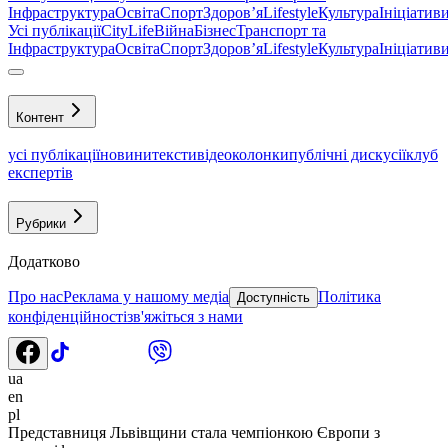
Інфраструктура
Освіта
Спорт
Здоровʼя
Lifestyle
Культура
Ініціатив
Усі публікації
CityLife
Війна
Бізнес
Транспорт та
Інфраструктура
Освіта
Спорт
Здоровʼя
Lifestyle
Культура
Ініціатив
Контент
усі публікації
новини
тексти
відео
колонки
публічні дискусії
клуб
експертів
Рубрики
Додатково
Про нас
Реклама у нашому медіа
Політика
Доступність
конфіденційності
зв'яжіться з нами
ua
en
pl
Представниця Львівщини стала чемпіонкою Європи з