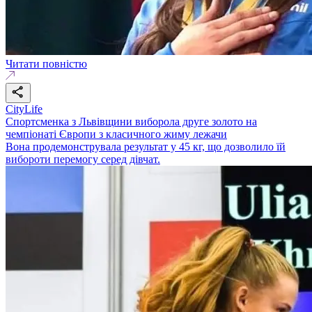
Читати повністю
CityLife
Спортсменка з Львівщини виборола друге золото на
чемпіонаті Європи з класичного жиму лежачи
Вона продемонструвала результат у 45 кг, що дозволило їй
вибороти перемогу серед дівчат.