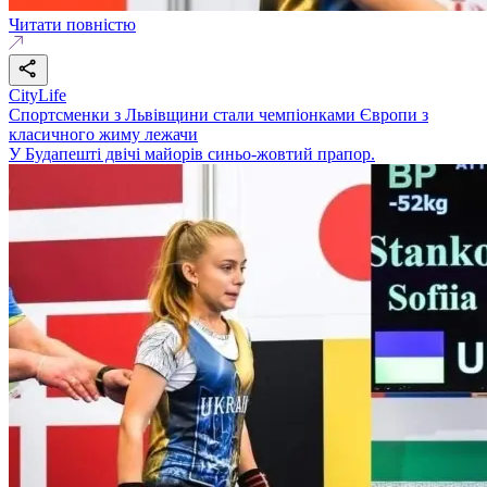
Читати повністю
CityLife
Спортсменки з Львівщини стали чемпіонками Європи з
класичного жиму лежачи
У Будапешті двічі майорів синьо-жовтий прапор.