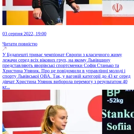
03 серпня 2022, 19:00
Читати повністю
У Будапешті триває чемпіонат Європи з класичного жиму
лежачи серед всіх вікових груп, на якому Львівщину
представляють яворівські спортсменки Софія Станько та
Христина Уляник. Про це повідомили в управлінні молоді і
спорту Львівської ОВА. Так, у ваговій категорії до 43 кг серед
дівчат Христина Уляник виборола перемогу з результатом 40
кг...