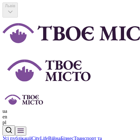
Львів
ua
en
pl
Усі публікації
CityLife
Війна
Бізнес
Транспорт та