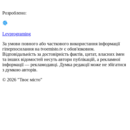
Розроблено
:
Levprograming
За умови повного або часткового використання iнформацiї
гіперпосилання на tvoemisto.tv є обов'язковим.
Відповідальність за достовірність фактів, цитат, власних імен
та інших відомостей несуть автори публікацій, а рекламної
інформації — рекламодавці. Думка редакцiї може не збiгатися
з думкою авторiв.
©
2026
"
Твоє місто
"