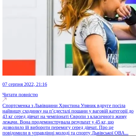
07 серпня 2022, 21:16
Читати повністю
Спортсменка з Львівщини Христина Уляник вдруге посіла
найвищу сходинку на п’єдесталі пошани у ваговій категорії до
43 кг серед дівчат на чемпіонаті Європи з класичного жиму
лежачи. Вона продемонструвала результат у 45 кг, що
дозволило їй вибороти перемогу серед дівчат. Про це
повідомили в управлінні молоді та спорту Львівської ОВА...