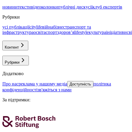
новини
тексти
відео
колонки
публічні дискусії
клуб експертів
Рубрики
усі публікації
citylife
війна
бізнес
транспорт та
інфраструктура
освіта
спорт
здоровʼя
lifestyle
культура
ініціативи
св
Контент
Рубрики
Додатково
про нас
реклама у нашому медіа
політика
Доступність
конфіденційності
зв'яжіться з нами
За підтримки
: