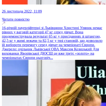
26 листопада 2022, 11:09
Читати повністю
16-річній пауерліфтерці зі Львівщини Христині Уляник немає
рівних у ваговій категорії 47 кг серед дівчат. Вона
продемонструвала результат 65 кг у присіданнях зі штангою,
42,5 кг у жимі лежачи та 82,5 кг у тязі становій, що дозволило
їй вибороти перемогу серед дівчат на чемпіонаті Європи.
Джерело: очільник Львівської ОВА Максим Козицький Для
вихованки Яворівської ДЮСШ це вже третє «золото» на
чемпіонатах Європи цьогоріч...