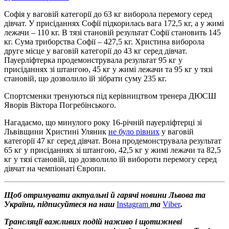
Софія у ваговій категорії до 63 кг виборола перемогу серед
дівчат. У присіданнях Софії підкорилась вага 172,5 кг, а у жимі
лежачи – 110 кг. В тязі становій результат Софії становить 145
кг. Сума триборства Софії – 427,5 кг. Христина виборола
друге місце у ваговій категорії до 43 кг серед дівчат.
Пауерліфтерка продемонструвала результат 95 кг у
присіданнях зі штангою, 45 кг у жимі лежачи та 95 кг у тязі
становій, що дозволило їй зібрати суму 235 кг.
Спортсменки тренуються під керівництвом тренера ДЮСШ
Яворів Віктора Погребінського.
Нагадаємо, що минулого року 16-річній пауерліфтерці зі
Львівщини Христині Уляник
не було рівних
у ваговій
категорії 47 кг серед дівчат. Вона продемонструвала результат
65 кг у присіданнях зі штангою, 42,5 кг у жимі лежачи та 82,5
кг у тязі становій, що дозволило їй вибороти перемогу серед
дівчат на чемпіонаті Європи.
Щоб отримувати актуальні й гарячі новини Львова та
України, підписуйтеся на наш
Instagram
та
Viber
.
Трансляції важливих подій наживо і щотижневі