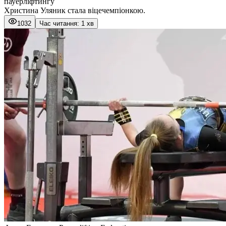
пауерліфтингу
Христина Уляник стала віцечемпіонкою.
1032
Час читання: 1 хв