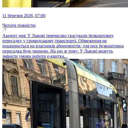
11 березня 2026, 07:00
Читати повністю
Акцент дня: У Львові тимчасово скасували безкоштовну
пересадку у громадському транспорті. Обмеження не
поширюється на власників абонементів: для них безкоштовна
пересадка буде чинною. На цю ж тему: У Львові можуть
змінити умови роботи е-квитка...