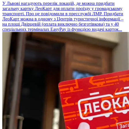
У Львові нагадують перелік локацій, де можна придбати
загальну картку ЛеоКарт для оплати проїзду у громадському
транспорті. Про це повідомили в пресслужбі ЛМР. Придбати
ЛеоКарт можна в одному з Центрів туристичної інформації –
на площі Двірцевій (оплата виключно безготівкова) та у 40
спеціальних терміналах EasyPay із функцією видачі карток...