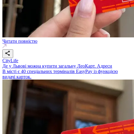
Читати повністю
CityLife
Де у Львові можна купити загальну ЛеоКарт. Адреси
В місті є 40 спеціальних терміналів EasyPay із функцією
видачі карток.