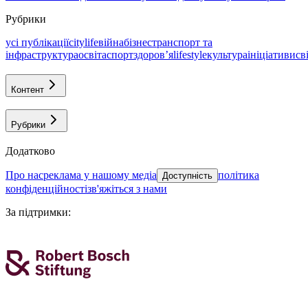
Рубрики
усі публікації
citylife
війна
бізнес
транспорт та
інфраструктура
освіта
спорт
здоровʼя
lifestyle
культура
ініціативи
св
Контент
Рубрики
Додатково
про нас
реклама у нашому медіа
політика
Доступність
конфіденційності
зв'яжіться з нами
За підтримки
: