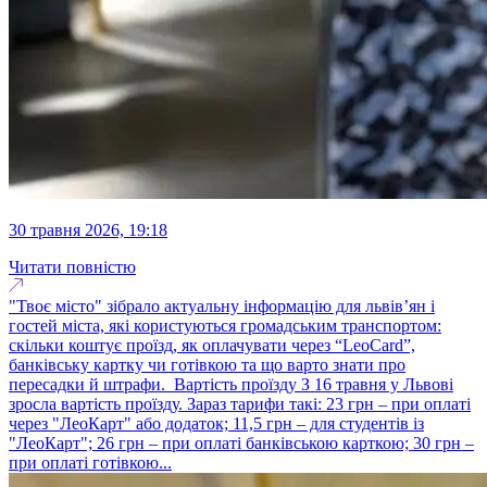
30 травня 2026, 19:18
Читати повністю
"Твоє місто" зібрало актуальну інформацію для львів’ян і
гостей міста, які користуються громадським транспортом:
скільки коштує проїзд, як оплачувати через “LeoCard”,
банківську картку чи готівкою та що варто знати про
пересадки й штрафи. Вартість проїзду З 16 травня у Львові
зросла вартість проїзду. Зараз тарифи такі: 23 грн – при оплаті
через "ЛеоКарт" або додаток; 11,5 грн – для студентів із
"ЛеоКарт"; 26 грн – при оплаті банківською карткою; 30 грн –
при оплаті готівкою...