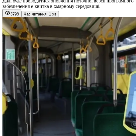
Далі буде проводитися оновлення поточної версії програмного
забезпечення е-квитка в хмарному середовищі.
3798
Час читання: 1 хв