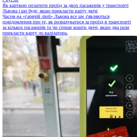
Як карткою оплатити проїзд за двох пасажирів у транспорті
Львова і що буде, якщо прикласти карту двічі
Часом на «гарячій лінії» Львова все ще з'являються
повідомлення про те, як розрахуватися за проїзд в транспорті
за кількох пасажирів та чи спише кошти двічі, якщо два рази
прикласти карту до валідатора.