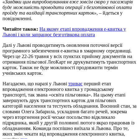
«Завдяки цим випробовуванням вже зовсім скоро у пасажирів
буде можливість проводити операції з безготівкової оплати
проїзду та валідації транспортних карток»
, – йдеться у
повідомленні.
Читайте також:
На якому етапі впровадження е-квитка у
Львові і коли запрацює безготівкова оплата
Далі у Львові проводитимуть оновлення поточної версії
програмного забезпечення е-квитка в хмарному середовищі.
Через це 22-26 травня у всіх пунктах прийому документів на
отримання пільгової ЛеоКарт не друкуватимуть транспортних
карток. Також не буде можливості продовжити термін
учнівських карток.
Нагадаємо, що наразі у Львові
триває
перший етап
впровадження електронного квитка у громадському
транспорті, так звана «освіта пільговика». На цьому етапі
завершують друк транспортних карток для пільгових
категорій населення та тестують обладнання. Воєнний стан, за
словами Олега Забарила, ускладнив багато речей, зокрема
через вторгнення росії чеське посольство відкликало
підрядника, який у другій половині лютого якраз працював із
обладнанням. Команда поспішно виїхала зі Львова. Про те,
яких змін чекати від впровадження електронного квитка,