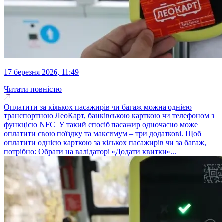
17 березня 2026, 11:49
Читати повністю
Оплатити за кількох пасажирів чи багаж можна однією
транспортною ЛеоКарт, банківською карткою чи телефоном з
функцією NFC. У такий спосіб пасажир одночасно може
оплатити свою поїздку та максимум – три додаткові. Щоб
оплатити однією карткою за кількох пасажирів чи за багаж,
потрібно: Обрати на валідаторі «Додати квитки»...