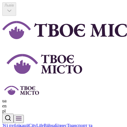
Львів
ua
en
pl
Усі публікації
CityLife
Війна
Бізнес
Транспорт та