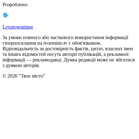
Розроблено
:
Levprograming
За умови повного або часткового використання iнформацiї
гіперпосилання на tvoemisto.tv є обов'язковим.
Відповідальність за достовірність фактів, цитат, власних імен
та інших відомостей несуть автори публікацій, а рекламної
інформації — рекламодавці. Думка редакцiї може не збiгатися
з думкою авторiв.
©
2026
"
Твоє місто
"