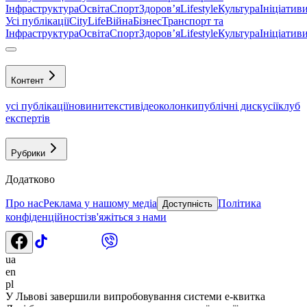
Інфраструктура
Освіта
Спорт
Здоровʼя
Lifestyle
Культура
Ініціатив
Усі публікації
CityLife
Війна
Бізнес
Транспорт та
Інфраструктура
Освіта
Спорт
Здоровʼя
Lifestyle
Культура
Ініціатив
Контент
усі публікації
новини
тексти
відео
колонки
публічні дискусії
клуб
експертів
Рубрики
Додатково
Про нас
Реклама у нашому медіа
Політика
Доступність
конфіденційності
зв'яжіться з нами
ua
en
pl
У Львові завершили випробовування системи е-квитка