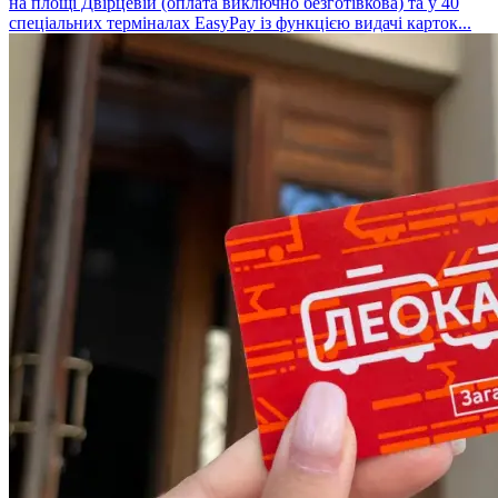
на площі Двірцевій (оплата виключно безготівкова) та у 40
спеціальних терміналах EasyPay із функцією видачі карток...