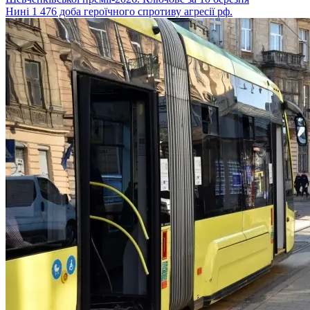
Нині 1 476 доба героїчного спротиву агресії рф.