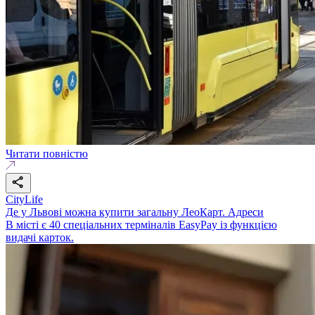
Читати повністю
CityLife
Де у Львові можна купити загальну ЛеоКарт. Адреси
В місті є 40 спеціальних терміналів EasyPay із функцією
видачі карток.