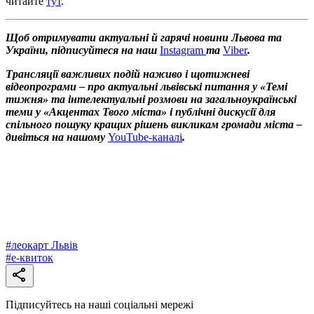
читайте
тут
.
Щоб отримувати актуальні й гарячі новини Львова та
України, підписуйтеся на наш
Instagram
та
Viber
.
Трансляції важливих подій наживо і щотижневі
відеопрограми – про актуальні львівські питання у «Темі
тижня» та інтелектуальні розмови на загальноукраїнські
теми у «Акцентах Твого міста» і публічні дискусії для
спільного пошуку кращих рішень викликам громади міста –
дивіться на нашому
YouTube-каналі
.
#
леокарт Львів
#
е-квиток
Підписуйтесь на наші соціальні мережі