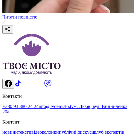
Читати повністю
Контакти
+380 93 380 24 24
info@tvoemisto.tv
м. Львів, вул. Винниченка,
20а
Контент
новини
тексти
відео
колонки
публічні дискусії
клуб експертів