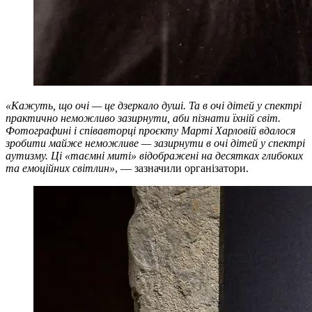
«Кажуть, що очі — це дзеркало душі. Та в очі дітей у спектрі
практично неможливо зазирнути, аби пізнати їхній світ.
Фотографині і співавторці проєкту Марті Харловій вдалося
зробити майже неможливе — зазирнути в очі дітей у спектрі
аутизму. Ці «таємні миті» відображені на десятках глибоких
та емоційних світлин»
, — зазначили організатори.