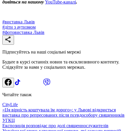
дивіться на нашому
YouTube-каналі
.
#
виставка Львів
#
діти з аутизмом
#
фотовиставка Львів
Підписуйтесь на наші соціальні мережі
Будьте в курсі останніх новин та ексклюзивного контенту.
Слідкуйте за нами у соціальних мережах.
Читайте також
CityLife
«Ця вірність коштувала їм дорого»: у Львові відкриється
виставка про репресованих після псевдособору священників
УГКЦ
Експозиція розповідає про долі священнослужителів
Української греко-католицької церкви, які зазнали репресій