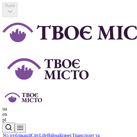
Львів
ua
en
pl
Усі публікації
CityLife
Війна
Бізнес
Транспорт та