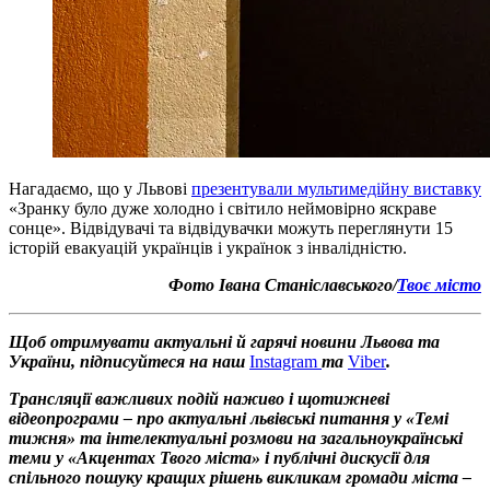
Нагадаємо, що у Львові
презентували мультимедійну виставку
«Зранку було дуже холодно і світило неймовірно яскраве
сонце». Відвідувачі та відвідувачки можуть переглянути 15
історій евакуацій українців і українок з інвалідністю.
Фото Івана Станіславського/
Твоє місто
Щоб отримувати актуальні й гарячі новини Львова та
України, підписуйтеся на наш
Instagram
та
Viber
.
Трансляції важливих подій наживо і щотижневі
відеопрограми – про актуальні львівські питання у «Темі
тижня» та інтелектуальні розмови на загальноукраїнські
теми у «Акцентах Твого міста» і публічні дискусії для
спільного пошуку кращих рішень викликам громади міста –