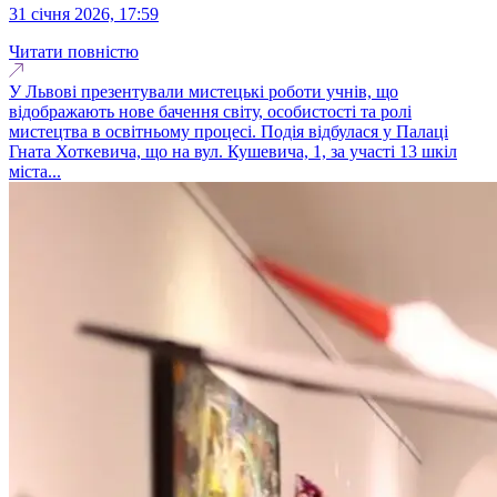
31 січня 2026, 17:59
Читати повністю
У Львові презентували мистецькі роботи учнів, що
відображають нове бачення світу, особистості та ролі
мистецтва в освітньому процесі. Подія відбулася у Палаці
Гната Хоткевича, що на вул. Кушевича, 1, за участі 13 шкіл
міста...