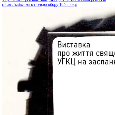
після Львівського псевдособору 1946 року.