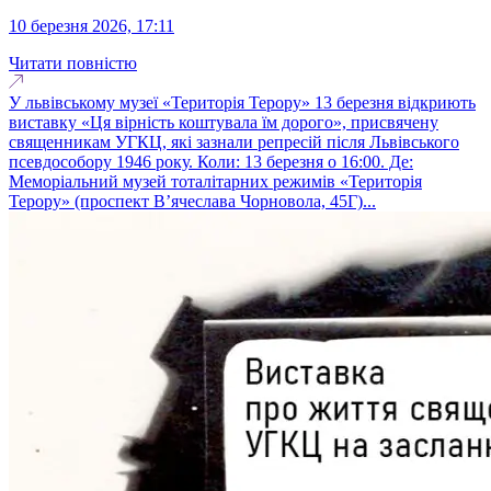
10 березня 2026, 17:11
Читати повністю
У львівському музеї «Територія Терору» 13 березня відкриють
виставку «Ця вірність коштувала їм дорого», присвячену
священникам УГКЦ, які зазнали репресій після Львівського
псевдособору 1946 року. Коли: 13 березня о 16:00. Де:
Меморіальний музей тоталітарних режимів «Територія
Терору» (проспект В’ячеслава Чорновола, 45Г)...