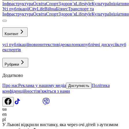
Інфраструктура
Освіта
Спорт
Здоровʼя
Lifestyle
Культура
Ініціатив
Усі публікації
CityLife
Війна
Бізнес
Транспорт та
Інфраструктура
Освіта
Спорт
Здоровʼя
Lifestyle
Культура
Ініціатив
Контент
усі публікації
новини
тексти
відео
колонки
публічні дискусії
клуб
експертів
Рубрики
Додатково
Про нас
Реклама у нашому медіа
Політика
Доступність
конфіденційності
зв'яжіться з нами
ua
en
pl
У Львові відкрили виставку, яка через очі дітей з аутизмом