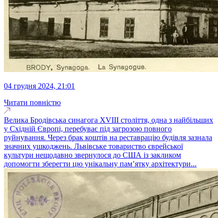
04 грудня 2024, 21:01
Читати повністю
Велика Бродівська синагога XVIII століття, одна з найбільших
у Східній Європі, перебуває під загрозою повного
руйнування. Через брак коштів на реставрацію будівля зазнала
значних ушкоджень. Львівське товариство єврейської
культури нещодавно звернулося до США із закликом
допомогти зберегти цю унікальну пам’ятку архітектури...