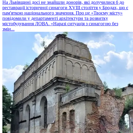
На Львівщині досі не знайшли донорів, які долучилися б до
реставрації історичної синагоги XVIII століття у Бродах, що є
пам'яткою національного значення. Про це «Твоєму місту»
повідомили у департаменті архітектури та розвитку
містобудування ЛОВА. «Наразі ситуація з синагогою без
змін...