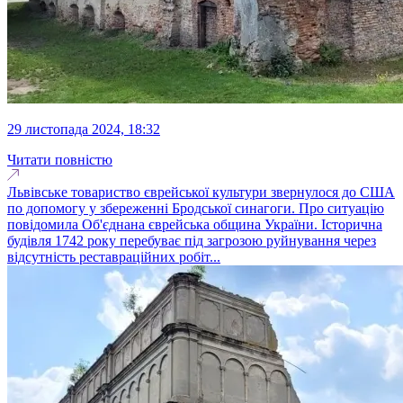
29 листопада 2024, 18:32
Читати повністю
Львівське товариство єврейської культури звернулося до США
по допомогу у збереженні Бродської синагоги. Про ситуацію
повідомила Об'єднана єврейська община України. Історична
будівля 1742 року перебуває під загрозою руйнування через
відсутність реставраційних робіт...