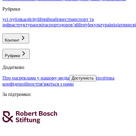
Рубрики
усі публікації
citylife
війна
бізнес
транспорт та
інфраструктура
освіта
спорт
здоровʼя
lifestyle
культура
ініціативи
св
Контент
Рубрики
Додатково
про нас
реклама у нашому медіа
політика
Доступність
конфіденційності
зв'яжіться з нами
За підтримки
: