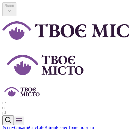
Львів
ua
en
pl
Усі публікації
CityLife
Війна
Бізнес
Транспорт та