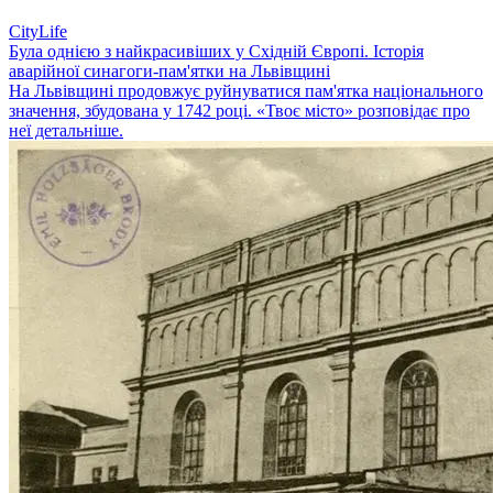
CityLife
Була однією з найкрасивіших у Східній Європі. Історія
аварійної синагоги-пам'ятки на Львівщині
На Львівщині продовжує руйнуватися пам'ятка національного
значення, збудована у 1742 році. «Твоє місто» розповідає про
неї детальніше.