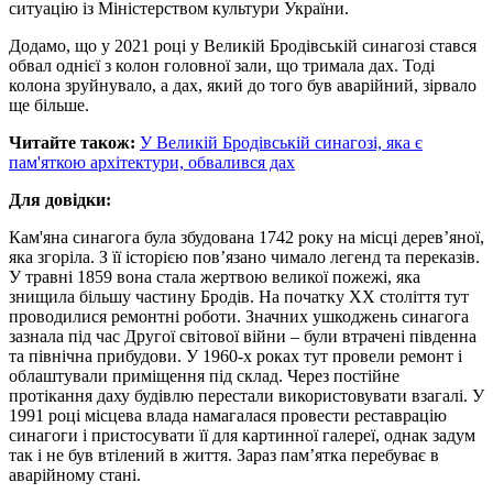
ситуацію із Міністерством культури України.
Додамо, що у 2021 році у Великій Бродівській синагозі стався
обвал однієї з колон головної зали, що тримала дах. Тоді
колона зруйнувало, а дах, який до того був аварійний, зірвало
ще більше.
Читайте також:
У Великій Бродівській синагозі, яка є
пам'яткою архітектури, обвалився дах
Для довідки:
Кам'яна синагога була збудована 1742 року на місці дерев’яної,
яка згоріла. З її історією пов’язано чимало легенд та переказів.
У травні 1859 вона стала жертвою великої пожежі, яка
знищила більшу частину Бродів. На початку ХХ століття тут
проводилися ремонтні роботи. Значних ушкоджень синагога
зазнала під час Другої світової війни – були втрачені південна
та північна прибудови. У 1960-х роках тут провели ремонт і
облаштували приміщення під склад. Через постійне
протікання даху будівлю перестали використовувати взагалі. У
1991 році місцева влада намагалася провести реставрацію
синагоги і пристосувати її для картинної галереї, однак задум
так і не був втілений в життя. Зараз пам’ятка перебуває в
аварійному стані.