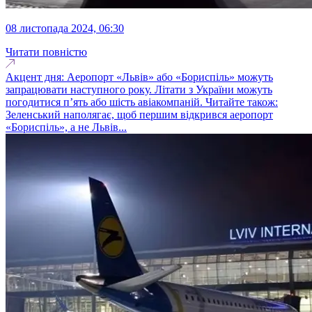
08 листопада 2024, 06:30
Читати повністю
Акцент дня: Аеропорт «Львів» або «Бориспіль» можуть
запрацювати наступного року. Літати з України можуть
погодитися п’ять або шість авіакомпаній. Читайте також:
Зеленський наполягає, щоб першим відкрився аеропорт
«Бориспіль», а не Львів...