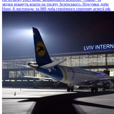
звідки візьмуть кошти на тисячу Зеленського. Підсумки доби
Нині, 8 листопада, та 989 доба героїчного спротиву агресії рф.