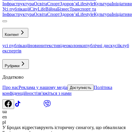
Інфраструктура
Освіта
Спорт
Здоровʼя
Lifestyle
Культура
Ініціатив
Усі публікації
CityLife
Війна
Бізнес
Транспорт та
Інфраструктура
Освіта
Спорт
Здоровʼя
Lifestyle
Культура
Ініціатив
Контент
усі публікації
новини
тексти
відео
колонки
публічні дискусії
клуб
експертів
Рубрики
Додатково
Про нас
Реклама у нашому медіа
Політика
Доступність
конфіденційності
зв'яжіться з нами
ua
en
pl
У Бродах відреставрують історичну синагогу, що обвалилася