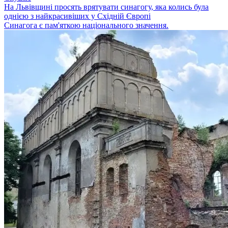
На Львівщині просять врятувати синагогу, яка колись була
однією з найкрасивіших у Східній Європі
Синагога є пам'яткою національного значення.