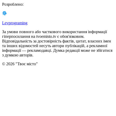
Розроблено
:
Levprograming
За умови повного або часткового використання iнформацiї
гіперпосилання на tvoemisto.tv є обов'язковим.
Відповідальність за достовірність фактів, цитат, власних імен
та інших відомостей несуть автори публікацій, а рекламної
інформації — рекламодавці. Думка редакцiї може не збiгатися
з думкою авторiв.
©
2026
"
Твоє місто
"