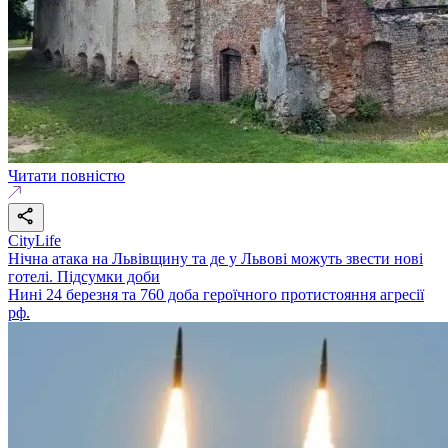
Читати повністю
CityLife
Нічна атака на Львівщину та де у Львові можуть звести нові
готелі. Підсумки доби
Нині 24 березня та 760 доба героїчного протистояння агресії
рф.