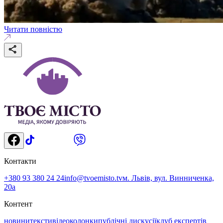
Читати повністю
Контакти
+380 93 380 24 24
info@tvoemisto.tv
м. Львів, вул. Винниченка,
20а
Контент
новини
тексти
відео
колонки
публічні дискусії
клуб експертів