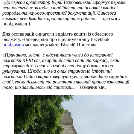
«До середи архітектор Юрій Вербовецький сформує перелік
першочергових заходів, стадійність та основні складові
розроблення науково-проєктної документації. Синагога
вимагає невідкладних протиаварійних робіт»,
– йдеться у
повідомленні.
Для реставрації синагоги виділять кошти із обласного
бюджету. Напередодні про її руйнування у Facebook
повідомив
мешканець міста Віталій Пристава.
«Причиною, звісно, є відсутність уваги до історичної
пам'ятки XVIII ст, аварійний стан стін та каркасу, який
утримував дах. Плюс сьогодні сили дощу доклалися до
руйнування. Шкода, що на очах втрачаємо історичні
пам'ятки. Гадаю варто звернути увагу відповідним службам,
владі, громадськості та розпочати якісний процес консервації
того, що залишилось від синагоги»
, – зазначив він.