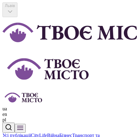
Львів
ua
en
pl
Усі публікації
CityLife
Війна
Бізнес
Транспорт та