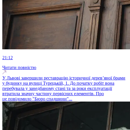
21:12
Читати повністю
У Львові завершили реставрацію історичної дерев’яної брами
у будинку на вулиці Турецькій, 1. До початку робіт вона
перебувала у занедбаному стані та за роки експлуатації
втратила значну частину первісних елементів. Про
це повідомило "Бюро спадщини"...