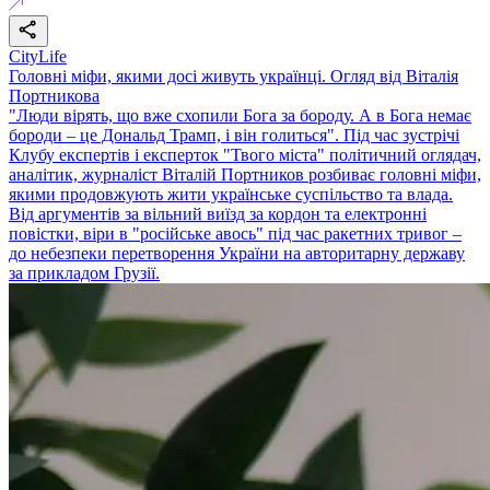
CityLife
Головні міфи, якими досі живуть українці. Огляд від Віталія
Портникова
"Люди вірять, що вже схопили Бога за бороду. А в Бога немає
бороди – це Дональд Трамп, і він голиться". Під час зустрічі
Клубу експертів і експерток "Твого міста" політичний оглядач,
аналітик, журналіст Віталій Портников розбиває головні міфи,
якими продовжують жити українське суспільство та влада.
Від аргументів за вільний виїзд за кордон та електронні
повістки, віри в "російське авось" під час ракетних тривог –
до небезпеки перетворення України на авторитарну державу
за прикладом Грузії.