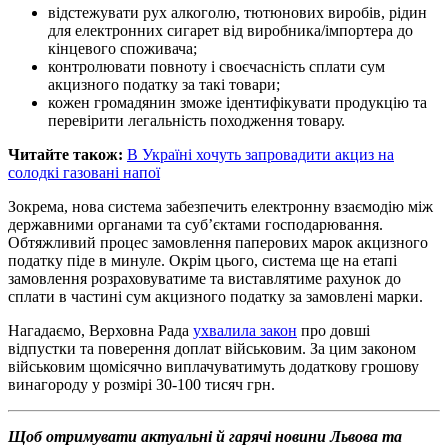
відстежувати рух алкоголю, тютюнових виробів, рідин
для електронних сигарет від виробника/імпортера до
кінцевого споживача;
контролювати повноту і своєчасність сплати сум
акцизного податку за такі товари;
кожен громадянин зможе ідентифікувати продукцію та
перевірити легальність походження товару.
Читайте також:
В Україні хочуть запровадити акциз на
солодкі газовані напої
Зокрема, нова система забезпечить електронну взаємодію між
державними органами та суб’єктами господарювання.
Обтяжливий процес замовлення паперових марок акцизного
податку піде в минуле. Окрім цього, система ще на етапі
замовлення розраховуватиме та виставлятиме рахунок до
сплати в частині сум акцизного податку за замовлені марки.
Нагадаємо, Верховна Рада
ухвалила закон
про довші
відпустки та поверення доплат військовим. За цим законом
військовим щомісячно виплачуватимуть додаткову грошову
винагороду у розмірі 30-100 тисяч грн.
Щоб отримувати актуальні й гарячі новини Львова та