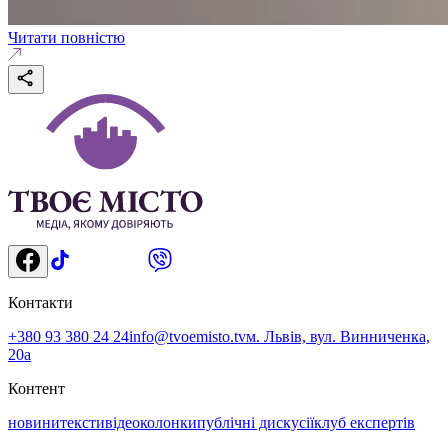
Читати повністю
Контакти
+380 93 380 24 24
info@tvoemisto.tv
м. Львів, вул. Винниченка,
20а
Контент
новини
тексти
відео
колонки
публічні дискусії
клуб експертів