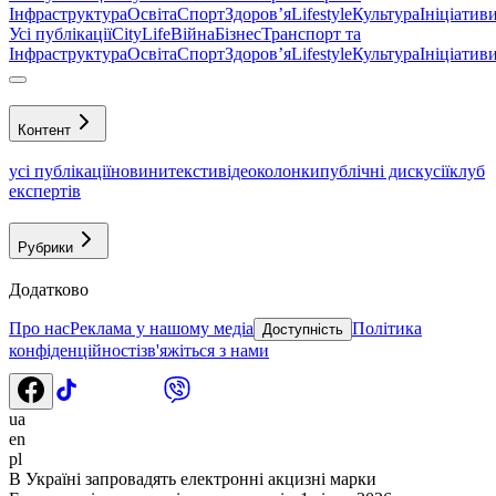
Інфраструктура
Освіта
Спорт
Здоровʼя
Lifestyle
Культура
Ініціатив
Усі публікації
CityLife
Війна
Бізнес
Транспорт та
Інфраструктура
Освіта
Спорт
Здоровʼя
Lifestyle
Культура
Ініціатив
Контент
усі публікації
новини
тексти
відео
колонки
публічні дискусії
клуб
експертів
Рубрики
Додатково
Про нас
Реклама у нашому медіа
Політика
Доступність
конфіденційності
зв'яжіться з нами
ua
en
pl
В Україні запровадять електронні акцизні марки