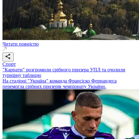
Читати повністю
Спорт
"Карпати" розгромили срібного призера УПЛ та очолили
турнірну таблицю
На стадіоні "Україна" команда Франсіско Фернандеса
перемогла срібних призерів чемпіонату України.