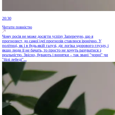
20:30
Читати повністю
Чому росія не може досягти успіху Заперечую, що я
прогнозист, до самої ідеї прогнозів ставлюся іронічно. У
політиці, як і в будь-якій галузі, діє логіка здорового глузду, і
якщо люди її не бачать, то просто не хочуть рахуватися з
реальністю. Звісно, бувають і винятки – так звані "чорні" чи
"білі лебеді"...