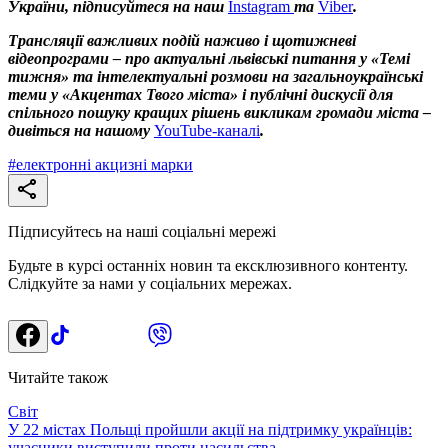
України, підписуйтеся на наш
Instagram
та
Viber
.
Трансляції важливих подій наживо і щотижневі
відеопрограми – про актуальні львівські питання у «Темі
тижня» та інтелектуальні розмови на загальноукраїнські
теми у «Акцентах Твого міста» і публічні дискусії для
спільного пошуку кращих рішень викликам громади міста –
дивіться на нашому
YouTube-каналі
.
#
електронні акцизні марки
Підписуйтесь на наші соціальні мережі
Будьте в курсі останніх новин та ексклюзивного контенту.
Слідкуйте за нами у соціальних мережах.
Читайте також
Світ
У 22 містах Польщі пройшли акції на підтримку українців:
учасники виступили проти насильства