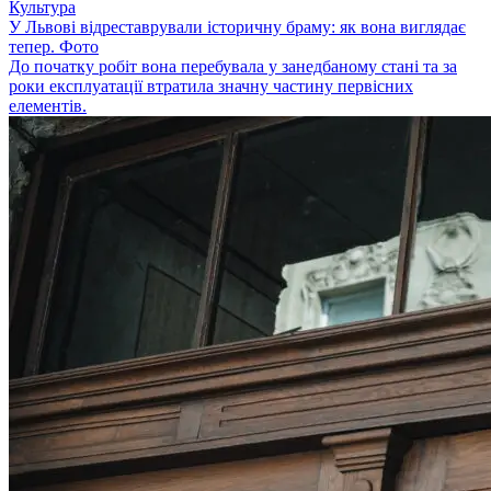
Культура
У Львові відреставрували історичну браму: як вона виглядає
тепер. Фото
До початку робіт вона перебувала у занедбаному стані та за
роки експлуатації втратила значну частину первісних
елементів.