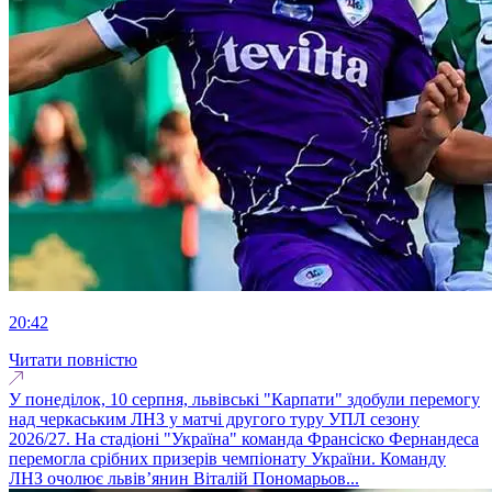
20:42
Читати повністю
У понеділок, 10 серпня, львівські "Карпати" здобули перемогу
над черкаським ЛНЗ у матчі другого туру УПЛ сезону
2026/27. На стадіоні "Україна" команда Франсіско Фернандеса
перемогла срібних призерів чемпіонату України. Команду
ЛНЗ очолює львів’янин Віталій Пономарьов...