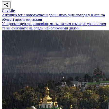
CityLife
Антициклон і короткочасні дощі: якою буде погода у Києві та
області протягом тижня
У гідрометцентрі розповіли, як зміниться температура повітря
та чи очікувати на опади найближчими днями.