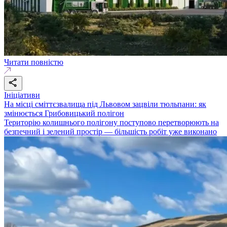
Читати повністю
Ініціативи
На місці сміттєзвалища під Львовом зацвіли тюльпани: як
змінюється Грибовицький полігон
Територію колишнього полігону поступово перетворюють на
безпечний і зелений простір — більшість робіт уже виконано