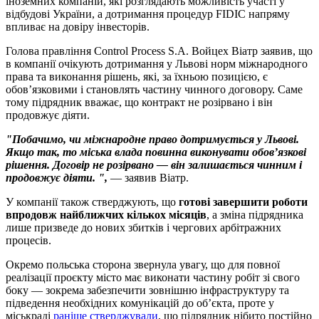
іноземних компаній, які розглядають можливість участі у
відбудові України, а дотримання процедур FIDIC напряму
впливає на довіру інвесторів.
Голова правління Control Process S.A. Войцех Віатр заявив, що
в компанії очікують дотримання у Львові норм міжнародного
права та виконання рішень, які, за їхньою позицією, є
обов’язковими і становлять частину чинного договору. Саме
тому підрядник вважає, що контракт не розірвано і він
продовжує діяти.
"Побачимо, чи міжнародне право дотримується у Львові.
Якщо так, то міська влада повинна виконувати обов’язкові
рішення. Договір не розірвано — він залишається чинним і
продовжує діяти. ",
— заявив Віатр.
У компанії також стверджують, що
готові завершити роботи
впродовж найближчих кількох місяців
, а зміна підрядника
лише призведе до нових збитків і чергових арбітражних
процесів.
Окремо польська сторона звернула увагу, що для повної
реалізації проєкту місто має виконати частину робіт зі свого
боку — зокрема забезпечити зовнішню інфраструктуру та
підведення необхідних комунікацій до об’єкта, проте у
міськраді
раніше стверджували
, що підрядник нібито постійно