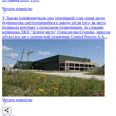
Читати повністю
У Львові поінформували про теперішній стан справ щодо
будівництва сміттєпереробного заводу після того, як місто
розірвало контракт з польським підрядником. За словами
керівника ЛКП "Зелене місто" Олександра Єгорова, зараз на
об'єкті все ще є попередній підрядник Control Process S.A...
Читати повністю