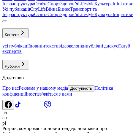
Інфраструктура
Освіта
Спорт
Здоровʼя
Lifestyle
Культура
Ініціатив
Усі публікації
CityLife
Війна
Бізнес
Транспорт та
Інфраструктура
Освіта
Спорт
Здоровʼя
Lifestyle
Культура
Ініціатив
Контент
усі публікації
новини
тексти
відео
колонки
публічні дискусії
клуб
експертів
Рубрики
Додатково
Про нас
Реклама у нашому медіа
Політика
Доступність
конфіденційності
зв'яжіться з нами
ua
en
pl
Розрив, компроміс чи новий тендер: нові заяви про