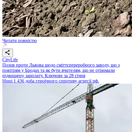
Читати повністю
CityLife
Позов проти Львова щодо сміттєпереробного заводу, що з
повітрям у Бродах та як бути вчителям, що не отримали
підвищену зарплату. Ключове за 28 січня
Нині 1 436 доба героїчного спротиву агресії рф.