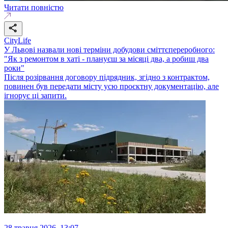
Читати повністю
CityLife
У Львові назвали нові терміни добудови сміттєпереробного:
"Як з ремонтом в хаті - плануєш за місяці два, а робиш два
роки"
Після розірвання договору підрядник, згідно з контрактом,
повинен був передати місту усю проєктну документацію, але
ігнорує ці запити.
28 травня 2026, 13:07