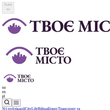
Львів
ua
en
pl
Усі публікації
CityLife
Війна
Бізнес
Транспорт та