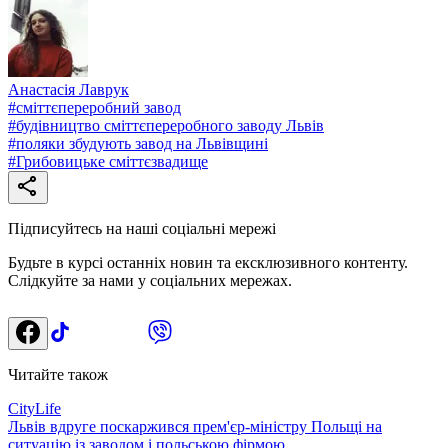
Анастасія Лаврук
#
сміттєпереробний завод
#
будівництво сміттєпереробного заводу Львів
#
поляки збудують завод на Львівщині
#
Грибовицьке сміттєзвадище
Підписуйтесь на наші соціальні мережі
Будьте в курсі останніх новин та ексклюзивного контенту.
Слідкуйте за нами у соціальних мережах.
Читайте також
CityLife
Львів вдруге поскаржився прем'єр-міністру Польщі на
ситуацію із заводом і польською фірмою