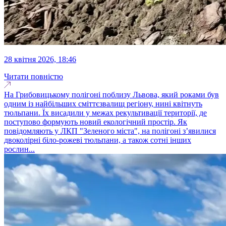
28 квітня 2026, 18:46
Читати повністю
На Грибовицькому полігоні поблизу Львова, який роками був
одним із найбільших сміттєзвалищ регіону, нині квітнуть
тюльпани. Їх висадили у межах рекультивації території, де
поступово формують новий екологічний простір. Як
повідомляють у ЛКП "Зеленого міста", на полігоні з’явилися
двоколірні біло-рожеві тюльпани, а також сотні інших
рослин...