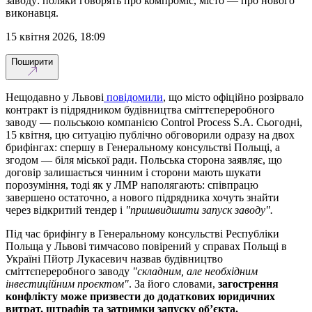
заводу: поляки говорять про компроміс, місто — про нового
виконавця.
15 квітня 2026, 18:09
Поширити
Нещодавно у Львові
повідомили
, що місто офіційно розірвало
контракт із підрядником будівництва сміттєпереробного
заводу — польською компанією Control Process S.A. Сьогодні,
15 квітня, цю ситуацію публічно обговорили одразу на двох
брифінгах: спершу в Генеральному консульстві Польщі, а
згодом — біля міської ради. Польська сторона заявляє, що
договір залишається чинним і сторони мають шукати
порозуміння, тоді як у ЛМР наполягають: співпрацю
завершено остаточно, а нового підрядника хочуть знайти
через відкритий тендер і
"пришвидшити запуск заводу".
Під час брифінгу в Генеральному консульстві Республіки
Польща у Львові тимчасово повірений у справах Польщі в
Україні Пйотр Лукасевич назвав будівництво
сміттєпереробного заводу
"складним, але необхідним
інвестиційним проєктом"
. За його словами,
загострення
конфлікту може призвести до додаткових юридичних
витрат, штрафів та затримки запуску об’єкта.