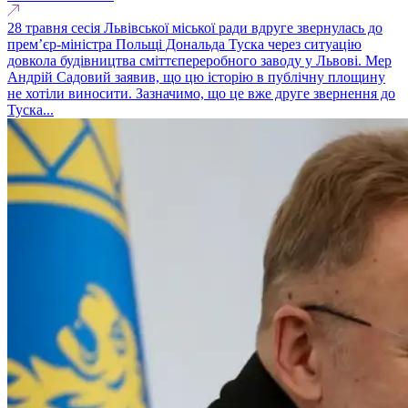
28 травня сесія Львівської міської ради вдруге звернулась до
премʼєр-міністра Польщі Дональда Туска через ситуацію
довкола будівництва сміттєпереробного заводу у Львові. Мер
Андрій Садовий заявив, що цю історію в публічну площину
не хотіли виносити. Зазначимо, що це вже друге звернення до
Туска...