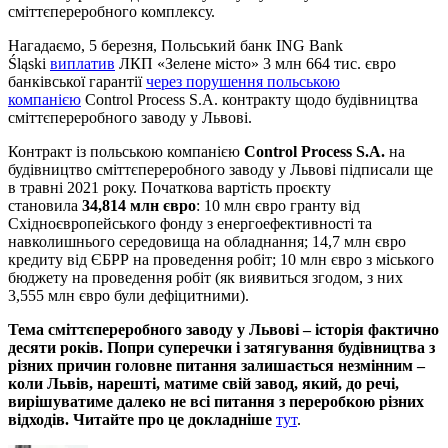
сміттєпереробного комплексу.
Нагадаємо, 5 березня, Польський банк ING Bank
Śląski
виплатив
ЛКП «Зелене місто» 3 млн 664 тис. євро
банківської гарантії
через порушення польською
компанією
Control Process S.A. контракту щодо будівництва
сміттєпереробного заводу у Львові.
Контракт із польською компанією
Control Process S.A.
на
будівництво сміттєпереробного заводу у Львові підписали ще
в травні 2021 року. Початкова вартість проєкту
становила
34,814 млн євро
: 10 млн євро гранту від
Східноєвропейського фонду з енергоефективності та
навколишнього середовища на обладнання; 14,7 млн євро
кредиту від ЄБРР на проведення робіт; 10 млн євро з міського
бюджету на проведення робіт (як виявиться згодом, з них
3,555 млн євро були дефіцитними).
Тема сміттєпереробного заводу у Львові –
історія фактично
десяти років. Попри суперечки і затягування будівництва з
різних причин головне питання залишається незмінним –
коли Львів, нарешті, матиме свій завод, який, до речі,
вирішуватиме далеко не всі питання з переробкою різних
відходів.
Читайте про це докладніше
тут
.