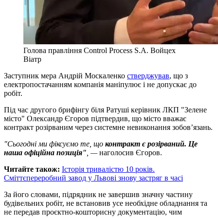
Голова правління Control Process S.A. Войцех
Віатр
Заступник мера Андрій Москаленко
стверджував
, що з
електропостачанням компанія маніпулює і не допускає до
робіт.
Під час другого брифінгу біля Ратуші керівник ЛКП "Зелене
місто" Олександр Єгоров підтвердив, що місто вважає
контракт розірваним через системне невиконання зобов’язань.
"Сьогодні ми фіксуємо те, що
контракт є розірваний. Це
наша офіційна позиція"
, —
наголосив Єгоров.
Читайте також:
Історія тривалістю 10 років.
Сміттєпереробний завод у Львові знову застряг в часі
За його словами, підрядник не завершив значну частину
будівельних робіт, не встановив усе необхідне обладнання та
не передав проєктно-кошторисну документацію, чим