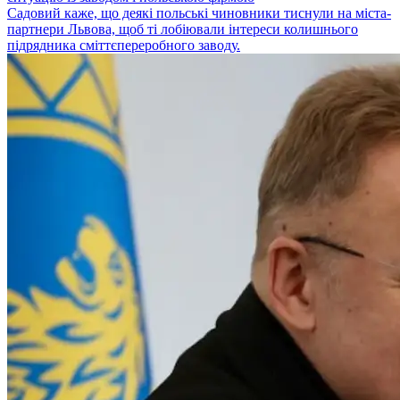
Садовий каже, що деякі польські чиновники тиснули на міста-
партнери Львова, щоб ті лобіювали інтереси колишнього
підрядника сміттєпереробного заводу.