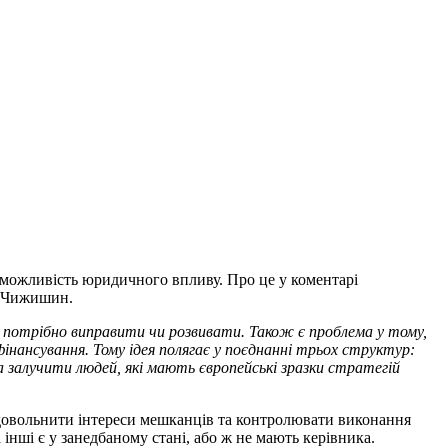
 можливість юридичного впливу. Про це у коментарі
я Чижишин.
о потрібно виправити чи розвивати. Також є проблема у тому,
нансування. Тому ідея полягає у поєднанні трьох структур:
а залучити людей, які мають європейські зразки стратегій
задовольнити інтереси мешканців та контролювати виконання
 інші є у занедбаному стані, або ж не мають керівника.