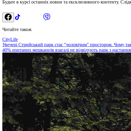
Будьте в курсі останніх новин та ексклюзивного контенту. Слід
Читайте також
CityLife
Увечері Стрийський парк стає "чоловічим" простором. Чому та
40% опитаних мешканців взагалі не відвідують парк з настання