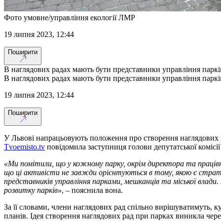
Фото умовне/управління екології ЛМР
19 липня 2023, 12:44
Поширити
В наглядових радах мають бути представники управління парків
В наглядових радах мають бути представники управління парків
19 липня 2023, 12:44
Поширити
У Львові напрацьовують положення про створення наглядових р
Tvoemisto.tv
повідомила заступниця голови депутатської коміс
«Ми помітили, що у кожному парку, окрім директора та працівн
що ці активісти не завжди орієнтуються в тому, якою є страте
представників управління парками, мешканців та міської влади.
розвитку парків»
, – пояснила вона.
За її словами, члени наглядових рад спільно вирішуватимуть, 
планів. Ідея створення наглядових рад при парках виникла через