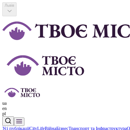
Львів
ua
en
pl
Усі публікації
CityLife
Війна
Бізнес
Транспорт та Інфраструктура
О