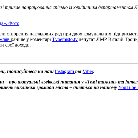
 Наразі триває напрацювання спільно із юридичним департамент
да». Фото
алили створення наглядових рад при двох комунальних підприємст
омляв
раніше у коментарі
Tvoemisto.tv
депутат ЛМР Віталій Троць, 
и свої доходи.
ни, підписуйтеся на наш
Instagram
та
Viber
.
и – про актуальні львівські питання у «Темі тижня» та інтел
х рішень викликам громади міста – дивіться на нашому
YouTube-