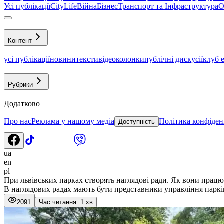
Усі публікації
CityLife
Війна
Бізнес
Транспорт та Інфраструктура
О
Контент
усі публікації
новини
тексти
відео
колонки
публічні дискусії
клуб 
Рубрики
Додатково
Про нас
Реклама у нашому медіа
Політика конфіден
Доступність
ua
en
pl
При львівських парках створять наглядові ради. Як вони прац
В наглядових радах мають бути представники управління парків
2091
Час читання: 1 хв