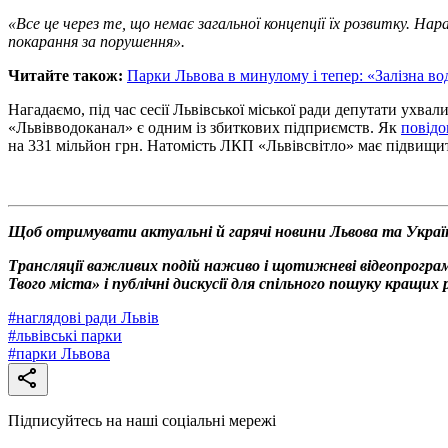
«Все це через те, що немає загальної концепції їх розвитку.
покарання за порушення».
Читайте також:
Парки Львова в минулому і тепер: «Залізна во
Нагадаємо, під час сесії Львівської міської ради депутати ухв
«Львівводоканал» є одним із збиткових підприємств. Як
повід
на 331 мільйон грн. Натомість ЛКП «Львівсвітло» має підвищит
Щоб отримувати актуальні й гарячі новини Львова та Украї
Трансляції важливих подій наживо і щотижневі відеопрограм
Твого міста» і публічні дискусії для спільного пошуку кращи
#
наглядові ради Львів
#
львівські парки
#
парки Львова
Підписуйтесь на наші соціальні мережі