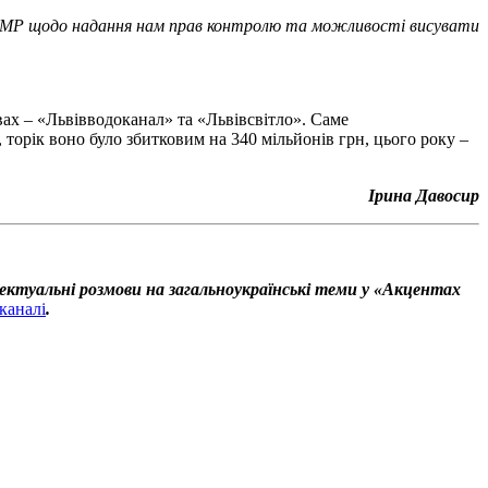
ом ЛМР щодо надання нам прав контролю та можливості висувати
вах – «Львівводоканал» та «Львівсвітло». Саме
торік воно було збитковим на 340 мільйонів грн, цього року –
Ірина Давосир
ектуальні розмови на загальноукраїнські теми у «Акцентах
каналі
.