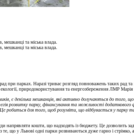
, мешканці та міська влада.
, мешканці та міська влада.
ад при парках. Наразі триває розгляд повноважень таких рад та
ії екології, природокористування та енергозбереження ЛМР Марі
иків, є декілька мешканців, які активно долучаються до того, щ
гія розвитку парку, фінансування та можливості додаткового фі
 Це робиться для того, щоб розуміти, що відбувається у парку т
куди напрявляти кошти, що надходять із бюджету. Це дозволить 
 те, що у Львові одні парки розвиваються дуже гарно і стрімко, а