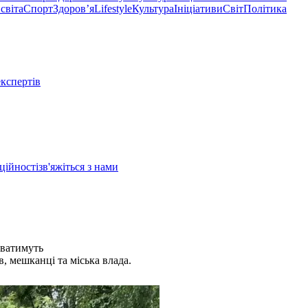
світа
Спорт
Здоровʼя
Lifestyle
Культура
Ініціативи
Світ
Політика
експертів
ційності
зв'яжіться з нами
юватимуть
, мешканці та міська влада.