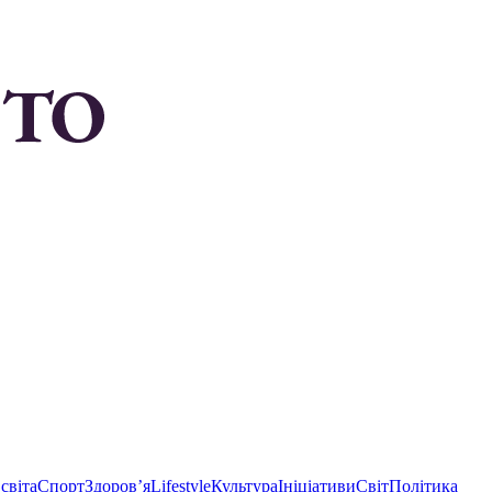
світа
Спорт
Здоровʼя
Lifestyle
Культура
Ініціативи
Світ
Політика