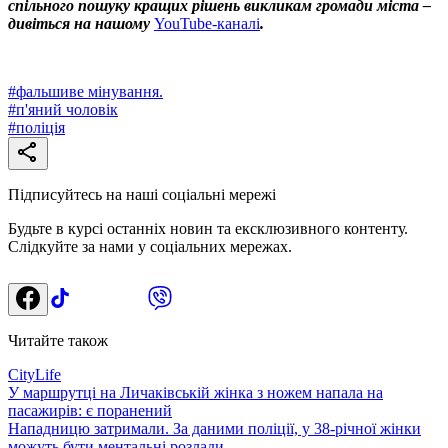
спільного пошуку кращих рішень викликам громади міста –
дивіться на нашому
YouTube-каналі
.
#
фальшиве мінування.
#
п'яний чоловік
#
поліція
Підписуйтесь на наші соціальні мережі
Будьте в курсі останніх новин та ексклюзивного контенту.
Слідкуйте за нами у соціальних мережах.
Читайте також
CityLife
У маршрутці на Личаківській жінка з ножем напала на
пасажирів: є поранений
Нападницю затримали. За даними поліції, у 38-річної жінки
можуть бути ментальні розлади.