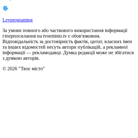
Levprograming
За умови повного або часткового використання iнформацiї
гіперпосилання на tvoemisto.tv є обов'язковим.
Відповідальність за достовірність фактів, цитат, власних імен
та інших відомостей несуть автори публікацій, а рекламної
інформації — рекламодавці. Думка редакцiї може не збiгатися
з думкою авторiв.
©
2026
"
Твоє місто
"