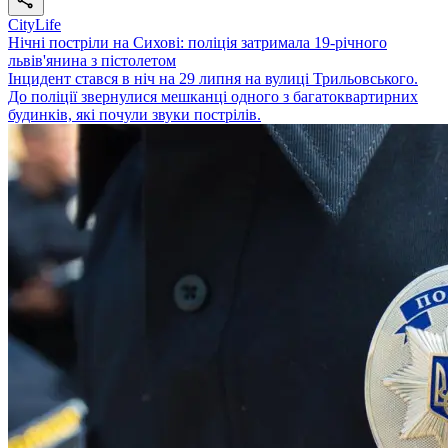
CityLife
Нічні постріли на Сихові: поліція затримала 19-річного
львів'янина з пістолетом
Інцидент стався в ніч на 29 липня на вулиці Трильовського.
До поліції звернулися мешканці одного з багатоквартирних
будинків, які почули звуки пострілів.