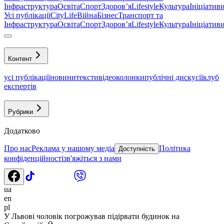
Інфраструктура
Освіта
Спорт
Здоровʼя
Lifestyle
Культура
Ініціатив
Усі публікації
CityLife
Війна
Бізнес
Транспорт та
Інфраструктура
Освіта
Спорт
Здоровʼя
Lifestyle
Культура
Ініціатив
Контент
усі публікації
новини
тексти
відео
колонки
публічні дискусії
клуб
експертів
Рубрики
Додатково
Про нас
Реклама у нашому медіа
Політика
Доступність
конфіденційності
зв'яжіться з нами
ua
en
pl
У Львові чоловік погрожував підірвати будинок на