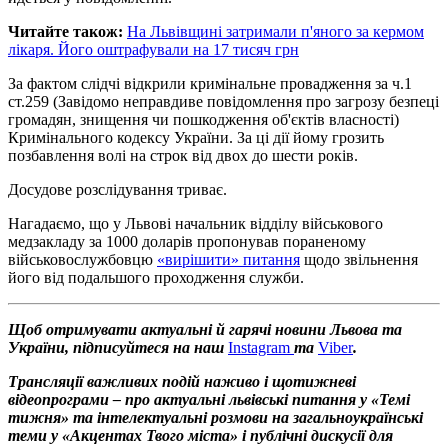
Читайте також:
На Львівщині затримали п'яного за кермом
лікаря. Його оштрафували на 17 тисяч грн
За фактом слідчі відкрили кримінальне провадження за ч.1
ст.259 (Завідомо неправдиве повідомлення про загрозу безпеці
громадян, знищення чи пошкодження об'єктів власності)
Кримінального кодексу України. За ці дії йому грозить
позбавлення волі на строк від двох до шести років.
Досудове розслідування триває.
Нагадаємо, що у Львові начальник відділу військового
медзакладу за 1000 доларів пропонував пораненому
військовослужбовцю
«вирішити» питання
щодо звільнення
його від подальшого проходження служби.
Щоб отримувати актуальні й гарячі новини Львова та
України, підписуйтеся на наш
Instagram
та
Viber
.
Трансляції важливих подій наживо і щотижневі
відеопрограми – про актуальні львівські питання у «Темі
тижня» та інтелектуальні розмови на загальноукраїнські
теми у «Акцентах Твого міста» і публічні дискусії для