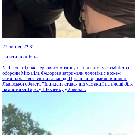
27 липня, 22:31
Читати повністю
У Львові під час чергового мітингу на підтримку ексміністра
оборони Михайла Федорова затримали чоловіка з ножем,
який намагався вчинити напад. Про це повідомили в поліції
Львівської області. "Інцидент стався під час акції на площі біля
пам’ятника Тарасу Шевченку у Львові...