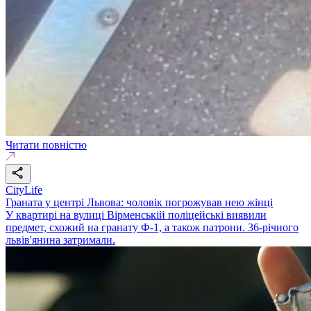
Читати повністю
CityLife
Граната у центрі Львова: чоловік погрожував нею жінці
У квартирі на вулиці Вірменській поліцейські виявили
предмет, схожий на гранату Ф-1, а також патрони. 36-річного
львів'янина затримали.