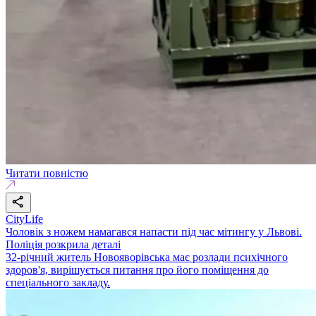
Читати повністю
CityLife
Чоловік з ножем намагався напасти під час мітингу у Львові.
Поліція розкрила деталі
32-річний житель Новояворівська має розлади психічного
здоров'я, вирішується питання про його поміщення до
спеціального закладу.