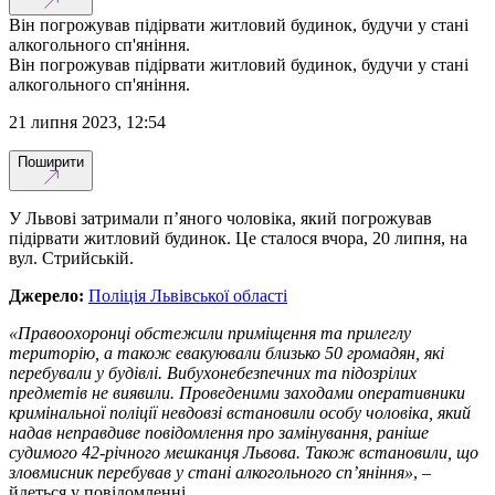
Він погрожував підірвати житловий будинок, будучи у стані
алкогольного сп'яніння.
Він погрожував підірвати житловий будинок, будучи у стані
алкогольного сп'яніння.
21 липня 2023, 12:54
Поширити
У Львові затримали п’яного чоловіка, який погрожував
підірвати житловий будинок. Це сталося вчора, 20 липня, на
вул. Стрийській.
Джерело:
Поліція Львівської області
«Правоохоронці обстежили приміщення та прилеглу
територію, а також евакуювали близько 50 громадян, які
перебували у будівлі. Вибухонебезпечних та підозрілих
предметів не виявили. Проведеними заходами оперативники
кримінальної поліції невдовзі встановили особу чоловіка, який
надав неправдиве повідомлення про замінування, раніше
судимого 42-річного мешканця Львова. Також встановили, що
зловмисник перебував у стані алкогольного сп’яніння»
, –
йдеться у повідомленні.