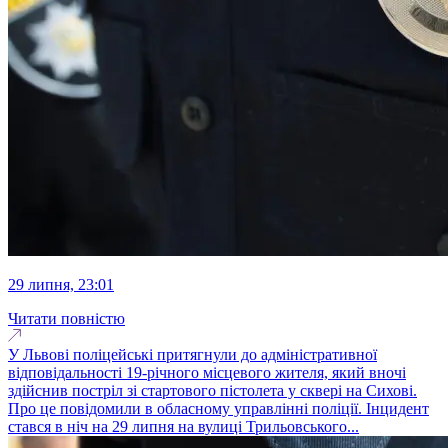
29 липня, 23:01
Читати повністю
У Львові поліцейські притягнули до адміністративної
відповідальності 19-річного місцевого жителя, який вночі
здійснив постріл зі стартового пістолета у сквері на Сихові.
Про це повідомили в обласному управлінні поліції. Інцидент
стався в ніч на 29 липня на вулиці Трильовського...