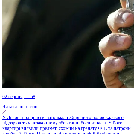
02 серпня, 11:58
Читати повністю
У Львові поліцейські затримали 36-річного чоловіка, якого
підозрюють у незаконному зберіганні боєприпасів. У його
квартирі виявили предмет, схожий на гранату Ф-1, та патрони
калібру 5,45 мм. Про це повідомили у поліції Львівщини...