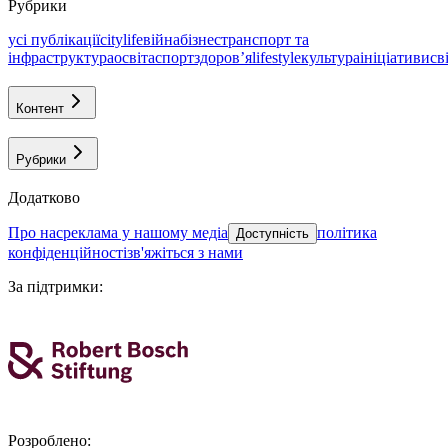
Рубрики
усі публікації
citylife
війна
бізнес
транспорт та
інфраструктура
освіта
спорт
здоровʼя
lifestyle
культура
ініціативи
св
Контент
Рубрики
Додатково
про нас
реклама у нашому медіа
політика
Доступність
конфіденційності
зв'яжіться з нами
За підтримки
:
Розроблено
: