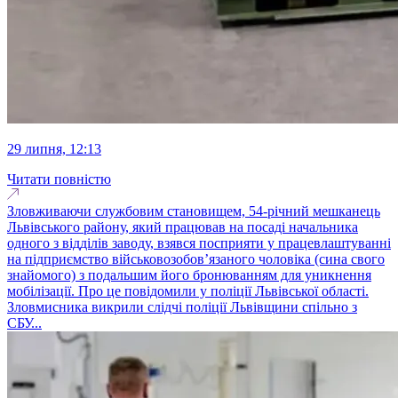
29 липня, 12:13
Читати повністю
Зловживаючи службовим становищем, 54-річний мешканець
Львівського району, який працював на посаді начальника
одного з відділів заводу, взявся посприяти у працевлаштуванні
на підприємство військовозобов’язаного чоловіка (сина свого
знайомого) з подальшим його бронюванням для уникнення
мобілізації. Про це повідомили у поліції Львівської області.
Зловмисника викрили слідчі поліції Львівщини спільно з
СБУ...