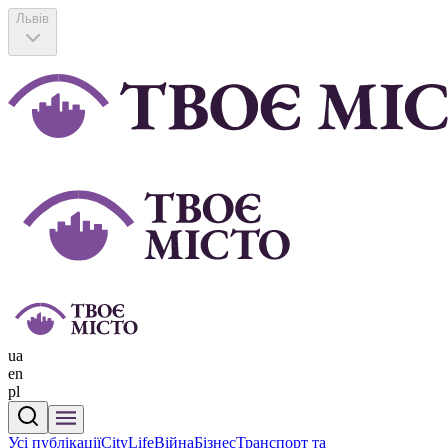
Львів
ua
en
pl
Усі публікації
CityLife
Війна
Бізнес
Транспорт та