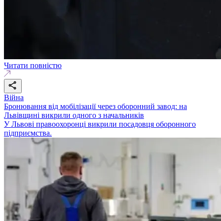
Читати повністю
Війна
Бронювання від мобілізації через оборонний завод: на
Львівщині викрили одного з начальників
У Львові правоохоронці викрили посадовця оборонного
підприємства.