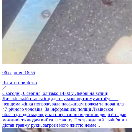
06 серпня, 16:55
Читати повністю
Сьогодні, 6 серпня, близько 14:00 у Львові на вулиці
Личаківській стався інцидент у маршрутному автобусі —
невідома жінка погрожувала пасажирам ножем та поранила
47-річного чоловіка. За інформацією поліції Львівської
області, водій маршрутки оперативно відчинив двері й надав
можливість людям вийти із салону. Постраждалий львів’янин
дістав травму руки, загрози його життю немає...