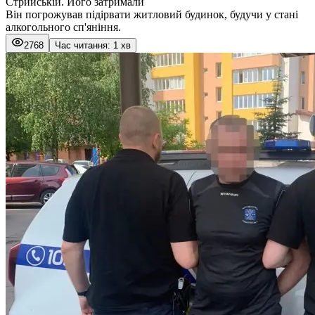
Стрийській. Його затримали
Він погрожував підірвати житловий будинок, будучи у стані
алкогольного сп'яніння.
2768
Час читання: 1 хв