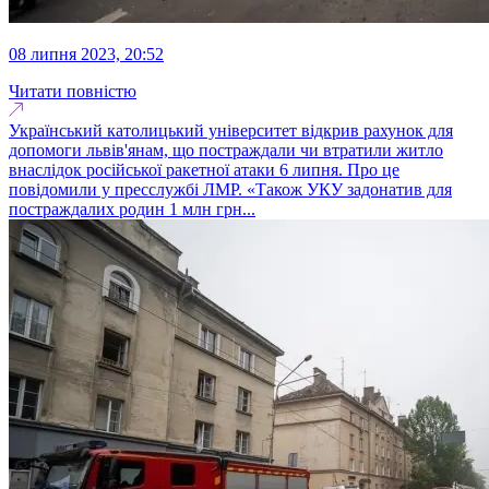
08 липня 2023, 20:52
Читати повністю
Український католицький університет відкрив рахунок для
допомоги львів'янам, що постраждали чи втратили житло
внаслідок російської ракетної атаки 6 липня. Про це
повідомили у пресслужбі ЛМР. «Також УКУ задонатив для
постраждалих родин 1 млн грн...