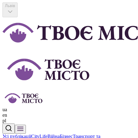
Львів
ua
en
pl
Усі публікації
CityLife
Війна
Бізнес
Транспорт та