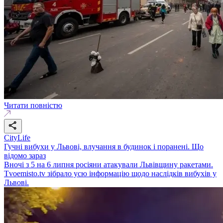
Читати повністю
CityLife
Гучні вибухи у Львові, влучання в будинок і поранені. Що
відомо зараз
Вночі з 5 на 6 липня росіяни атакували Львівщину ракетами.
Tvoemisto.tv зібрало усю інформацію щодо наслідків вибухів у
Львові.