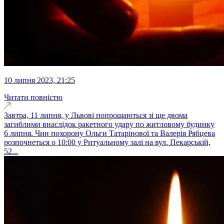
10 липня 2023, 21:25
Читати повністю
Завтра, 11 липня, у Львові попрощаються зі ще двома
загиблими внаслідок ракетного удару по житловому будинку
6 липня. Чин похорону Ольги Татарінової та Валерія Рябцева
розпочнеться о 10:00 у Ритуальному залі на вул. Пекарській,
52...