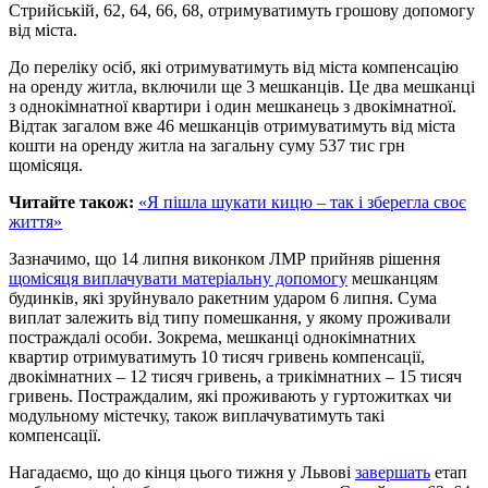
Стрийській, 62, 64, 66, 68, отримуватимуть грошову допомогу
від міста.
До переліку осіб, які отримуватимуть від міста компенсацію
на оренду житла, включили ще 3 мешканців. Це два мешканці
з однокімнатної квартири і один мешканець з двокімнатної.
Відтак загалом вже 46 мешканців отримуватимуть від міста
кошти на оренду житла на загальну суму 537 тис грн
щомісяця.
Читайте також:
«Я пішла шукати кицю – так і зберегла своє
життя»
Зазначимо, що 14 липня виконком ЛМР прийняв рішення
щомісяця виплачувати матеріальну допомогу
мешканцям
будинків, які зруйнувало ракетним ударом 6 липня. Сума
виплат залежить від типу помешкання, у якому проживали
постраждалі особи. Зокрема, мешканці однокімнатних
квартир отримуватимуть 10 тисяч гривень компенсації,
двокімнатних – 12 тисяч гривень, а трикімнатних – 15 тисяч
гривень. Постраждалим, які проживають у гуртожитках чи
модульному містечку, також виплачуватимуть такі
компенсації.
Нагадаємо, що до кінця цього тижня у Львові
завершать
етап