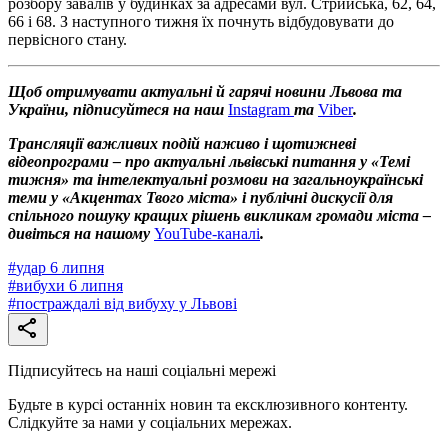
розбору завалів у будинках за адресами вул. Стрийська, 62, 64,
66 і 68. З наступного тижня їх почнуть відбудовувати до
первісного стану.
Щоб отримувати актуальні й гарячі новини Львова та
України, підписуйтеся на наш
Instagram
та
Viber
.
Трансляції важливих подій наживо і щотижневі
відеопрограми – про актуальні львівські питання у «Темі
тижня» та інтелектуальні розмови на загальноукраїнські
теми у «Акцентах Твого міста» і публічні дискусії для
спільного пошуку кращих рішень викликам громади міста –
дивіться на нашому
YouTube-каналі
.
#
удар 6 липня
#
вибухи 6 липня
#
постраждалі від вибуху у Львові
Підписуйтесь на наші соціальні мережі
Будьте в курсі останніх новин та ексклюзивного контенту.
Слідкуйте за нами у соціальних мережах.