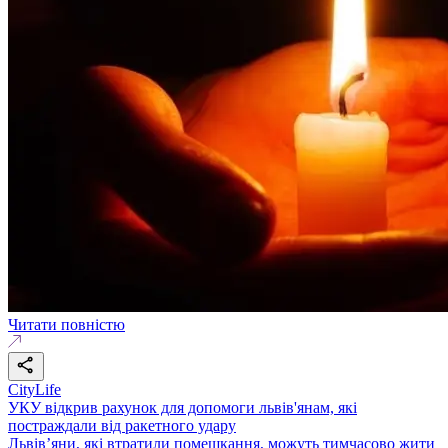
Читати повністю
CityLife
УКУ відкрив рахунок для допомоги львів'янам, які
постраждали від ракетного удару
Львів’яни, які втратили помешкання, можуть тимчасово жити