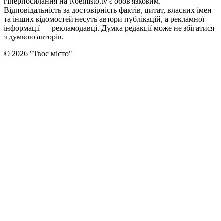
гіперпосилання на tvoemisto.tv є обов'язковим.
Відповідальність за достовірність фактів, цитат, власних імен
та інших відомостей несуть автори публікацій, а рекламної
інформації — рекламодавці. Думка редакцiї може не збiгатися
з думкою авторiв.
©
2026
"
Твоє місто
"