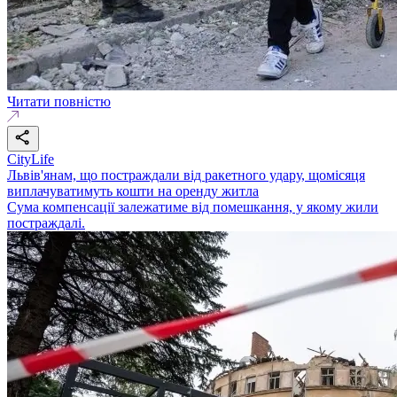
Читати повністю
CityLife
Львів'янам, що постраждали від ракетного удару, щомісяця
виплачуватимуть кошти на оренду житла
Сума компенсації залежатиме від помешкання, у якому жили
постраждалі.