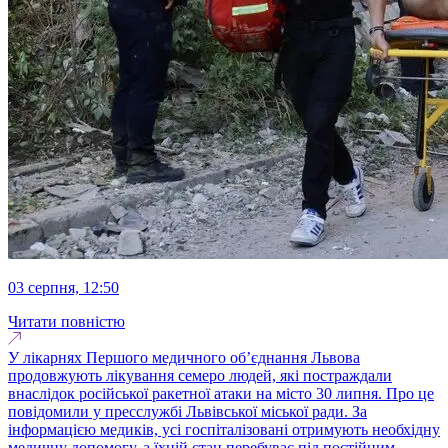
03 серпня, 12:50
Читати повністю
У лікарнях Першого медичного об’єднання Львова
продовжують лікування семеро людей, які постраждали
внаслідок російської ракетної атаки на місто 30 липня. Про це
повідомили у пресслужбі Львівської міської ради. За
інформацією медиків, усі госпіталізовані отримують необхідну
медичну допомогу, а їхній стан перебуває під постійним