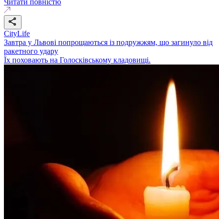
Читати повністю
CityLife
Завтра у Львові попрощаються із подружжям, що загинуло від
ракетного удару
Їх поховають на Голосківському кладовищі.