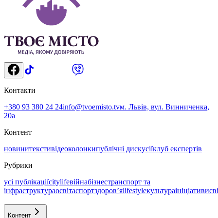
Контакти
+380 93 380 24 24
info@tvoemisto.tv
м. Львів, вул. Винниченка,
20а
Контент
новини
тексти
відео
колонки
публічні дискусії
клуб експертів
Рубрики
усі публікації
citylife
війна
бізнес
транспорт та
інфраструктура
освіта
спорт
здоровʼя
lifestyle
культура
ініціативи
св
Контент