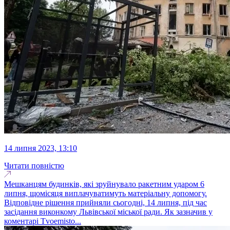
14 липня 2023, 13:10
Читати повністю
Мешканцям будинків, які зруйнувало ракетним ударом 6
липня, щомісяця виплачуватимуть матеріальну допомогу.
Відповідне рішення прийняли сьогодні, 14 липня, під час
засідання виконкому Львівської міської ради. Як зазначив у
коментарі Tvoemisto...