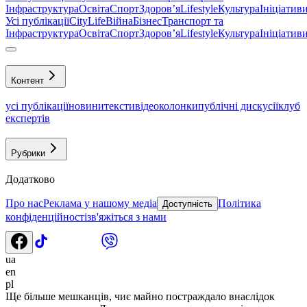
Інфраструктура
Освіта
Спорт
Здоровʼя
Lifestyle
Культура
Ініціатив
Усі публікації
CityLife
Війна
Бізнес
Транспорт та
Інфраструктура
Освіта
Спорт
Здоровʼя
Lifestyle
Культура
Ініціатив
Контент
усі публікації
новини
тексти
відео
колонки
публічні дискусії
клуб
експертів
Рубрики
Додатково
Про нас
Реклама у нашому медіа
Політика
Доступність
конфіденційності
зв'яжіться з нами
ua
en
pl
Ще більше мешканців, чиє майно постраждало внаслідок