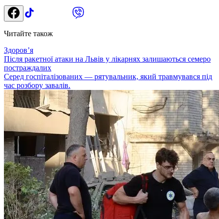
Читайте також
Здоровʼя
Після ракетної атаки на Львів у лікарнях залишаються семеро
постраждалих
Серед госпіталізованих — рятувальник, який травмувався під
час розбору завалів.