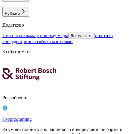
Рубрики
Додатково
про нас
реклама у нашому медіа
політика
Доступність
конфіденційності
зв'яжіться з нами
За підтримки
:
Розроблено
:
Levprograming
За умови повного або часткового використання iнформацiї